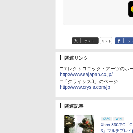
ジャック付き
ポスト
リスト
シ
関連リンク
□エレクトロニック・アーツのホ
http://www.eajapan.co.jp/
□「クライシス3」のページ
http://www.crysis.com/jp
関連記事
X360
WIN
Xbox 360/PC「Cr
3」マルチプレイ