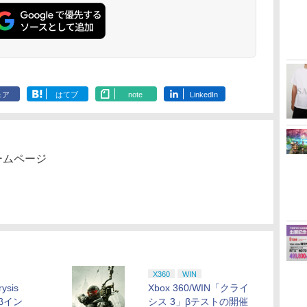
特典:【坤と離】二振り
ード付) [DVD]
の剣、十翼より来た
る！スタジオ描き下ろ
しイラストボード付)
[Blu-ray]
ェア
はてブ
note
LinkedIn
ームページ
X360
WIN
ysis
Xbox 360/WIN「クライ
βイン
シス 3」βテストの開催