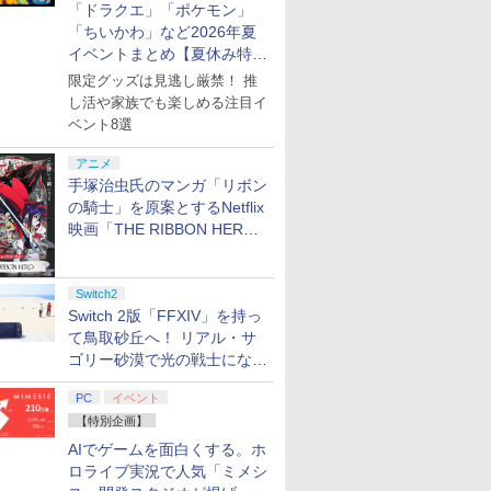
 ほおばり
ム スイッチ2 フィルム
けだし騎士
「ドラクエ」「ポケモン」
ライセン
ガイド 貼り付け キット
ク・かけだ
「ちいかわ」など2026年夏
2年保証
カバー Switch 2 本体
タートダッ
イベントまとめ【夏休み特
アクセサリー
集】
Nintendo Switch2 ケ
限定グッズは見逃し厳禁！ 推
ース 可 透明 ブルーラ
し活や家族でも楽しめる注目イ
7
2
8
9
3
10
イト カット 99％
ベント8選
FIRME
アニメ
手塚治虫氏のマンガ「リボン
7
7
7
7
8
8
8
8
9
9
9
9
10
10
10
10
の騎士」を原案とするNetflix
映画「THE RIBBON HERO
リボンヒーロー」本日配信開
あり未使用品】ソニー『PlayStation5 プレイステーション5 デジタルエディション 825GB
ロコレクションケース 5枚
でヤニ吸
スーパーの裏でヤニ吸
[Switch 2] ぽこ あ ポケモン エキスパ
スーパーの裏でヤニ吸
【楽天ブックス限定先
【未使用】Nintendo Nint
劇場版「鬼
始
B01 ゲーム機本体 1週間保証【中古】
ソフト ケース ゲーム 収
【Blu-
うふたり Vol.1【Blu-
ンションパス（ダウンロード版）
うふたり Vol.2【Blu-
着特典】花緑青が明け
Switch 2 日本語・国内専用 
限城編 第
Switch2
明 簡単組立 PP素材 日
ray】 [ 地主 ]
※3,200ポイントまでご利用可
ray】 [ 地主 ]
る日に 豪華版 セル
KB6CA【ECセンター】
再来(完全
Switch 2版「FFXIV」を持っ
ニー RCC-GBCASE-5P
【Blu-ray】(アクリル
【Blu-ra
￥8,494
￥4,400
￥8,494
￥8,580
￥55,980
￥8,690
て鳥取砂丘へ！ リアル・サ
料無料】
ミニ色紙) [ 四宮義俊 ]
晴 ]
プリペイ
ション ス
 Elite
ライブ！蓮
ぽこ あ ポケモン エキ
PlayStation 5 デジタ
GameSir G7 HE 有線
劇場版「鬼滅の刃」無
ニンテンドープリペイ
プレイステーション ス
HyperX Clutch
【Amazon.co.jp限
ニンテンドープリペイ
プレイステーション ス
8BitDo M30 Xboxシリ
ヤマトよ永遠に
ニンテンド
【Amazon.
GameSir 
【Amazon.
ゴリー砂漠で光の戦士になっ
円|オンラ
,000円|
コントロー
クールア
スパンションパス|オン
ル・エディション 日本
ゲームコントローラー
限城編 第一章 猗窩座再
ド番号 500円|オンライ
トアチケット 3,000円|
Gladiate Xbox公式ラ
定】劇場版モノノ怪 第
ド番号 2000円|オンラ
トアチケット 15,000円
ーズX | S、Xbox
REBEL3199 7 [Blu-
ド番号 30
定】 Logic
ゲームコン
定】劇場版
てみた
ード版
 Core
loom
ラインコード版
語専用 (CFI-2200B01)
XBOX Series X|S
来 完全生産限定版
ンコード版
オンラインコード版
イセンス ゲーミング コ
三章 蛇神 (オリジナル
インコード版
|オンラインコード版
One、およびWindows
ray]
インコード
コン G92
XBOX Seri
ヤバイやつ」
PC
イベント
ワイト)
y』Blu-
+ ディスクドライブ
XBOX One Windows
[DVD]
ントローラー 有線 日本
特典:オリジナル巾着＋
の有線コントローラー
リスモ7 Fo
XBOX One
ray（Amaz
￥4,400
￥66,980
￥7,999
￥7,828
￥500
￥3,000
￥4,980
￥9,900
￥2,000
￥15,000
￥4,590
￥8,760
￥3,000
￥38,800
￥6,499
￥8,800
【特別企画】
定版）
(CFI-ZDD1J) セット
10/11用 PCコントロー
正規代理店品 6L366AA
メーカー特典:【坤と
6ボタンレイアウト - 正
Horizon 6
10/11用
典：Blu-
ラーゲームパッド ホー
離】二振りの剣、十翼
式にライセンスされて
ラーゲーム
ース） [Blu
AIでゲームを面白くする。ホ
ル効果スティック付き
より来たる！スタジオ
います
ルエフェク
ロライブ実況で人気「ミメシ
ビデオゲームコントロ
描き下ろしイラストボ
クと3.5