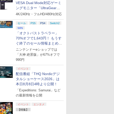
VESA Dual Mode対応ゲーミ
ングモニター「UltraGear
27G850A-B」がお買い得！
4K/240Hz・フルHD/480Hz対応
セール
PS5
PS4
Switch2
WIN
「オクトパストラベラー」
70%オフで1,643円！ もうす
ぐ終了のセール情報まとめ
【8月8日更新】
ニンテンドーeショップでは
「大神 絶景版」が67%オフで
990円
7
8
9
10
イベント
配信番組「THQ Nordicデジ
タルショーケース2026」は
本日8月8日4時より公開！
「Expeditions: Samurai」など
の最新情報を公開
公式スト
Switch2 保護フィルム
Star Fox (スターフォ
スプラトゥーン レイダ
【特典】フ
ー プロテ
スイッチ2 保護フィル
ックス)
ース
ァンタジー
イベント
エンタメ
for
ム switch2 フィルム
ス Swit
￥5,327
￥6,507
【特集】
tch 2 -
Switch2 ガラスフィル
封入特典】
￥1,000
￥6,910