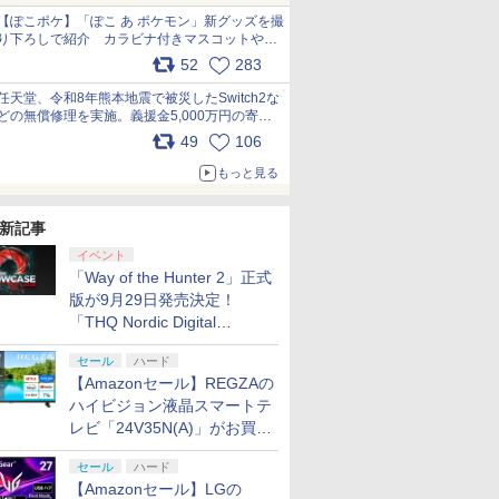
【ぽこポケ】「ぽこ あ ポケモン」新グッズを撮
り下ろしで紹介 カラビナ付きマスコットやス
クエアポーチが仲間入り
52
283
pic.x.com/XmVAgBxaW5
任天堂、令和8年熊本地震で被災したSwitch2な
どの無償修理を実施。義援金5,000万円の寄付
も発表 pic.x.com/BAYsMfUfUC
49
106
もっと見る
新記事
イベント
「Way of the Hunter 2」正式
版が9月29日発売決定！
「THQ Nordic Digital
Showcase 2026」まとめ
セール
ハード
【Amazonセール】REGZAの
ハイビジョン液晶スマートテ
レビ「24V35N(A)」がお買い
得！
セール
ハード
【Amazonセール】LGの