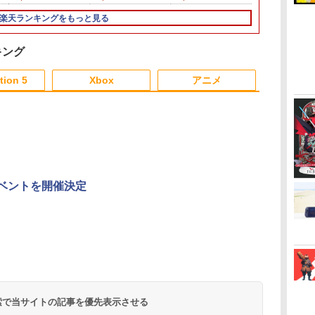
対応 ハードケース
ア プロコン プロコン2
星のカービィ
FancyCase-G05
プロコントローラー ス
【任天堂公式
楽天ランキングをもっと見る
ョ
Nintendo 2025年 スイ
イッチ2 スイッチ
ス商品】国内
アク
ッチ2モデル用 スリム
Switch コントローラ
ブ
ケース 持ち運び キャリ
ー ワイヤレスコントロ
キング
ッ
ングケース 耐衝撃 薄型
ーラー 連射機能 ワイ
6
3
3
4
4
3
5
5
1
6
ハードポーチ ゲームカ
ヤレス switch2コント
tion 5
Xbox
アニメ
ード12枚収納 アクセサ
ローラ Switch2コント
リーポーチ
ローラー
3
3
3
3
4
4
4
4
5
5
5
5
6
6
6
6
【SIE】【訳
テ
-
itch 2] ぽこ あ ポケモン エキスパ
【中古】 ファンタジー
ウォルト・ディズニ
【特典】グランド・セ
ズートピア 【Blu-
【未使用】Nintendo Nintendo
鬼武者 Way of the
スーパーの裏でヤニ吸
GBC用 レト
スーパーの裏
CFI-2200
ス
ョンパス（ダウンロード版）
ライフi グルグルの竜
ー・ジャパン｜The
フト・オートVI (コー
ray】
Switch 2 日本語・国内専用 BEE-S-
Sword 通常版 [PS5ソ
うふたり Vol.3【Blu-
ゲームボーイ 
うふたり Vol.4
イベントを開催決定
護
200ポイントまでご利用可
と時をぬすむ少女／
Walt Disney Company
ドインボックス版、配
KB6CA【ECセンター】保証期間3ヶ月
フト]
ray】 [ 地主 ]
納 ケース 高透
ray】 [ 地主 ]
￥50,882
￥2,992
スタ
PS5
(Japan) ズートピア2
送日：2026年11月12
本製 3Aカンパ
00
￥3,872
￥4,405
￥8,329
￥55,980
￥8,990
￥8,494
￥880
￥8,494
性
ブルーレイ ＋ DVD セ
日、プレイ開始日：
【メール便送
ダ
イ
無
Nintendo Switch 2(日
【純正品】ディスクド
【純正品】Xbox ワイ
【Amazon.co.jp限
ニンテンドープリペイ
【純正品】DualSense
【純正品】Xbox 充電
劇場版「鬼滅の刃」無
ニンテンドープリペイ
【純正品】DualSense
【国内正規品】
【Amazon.co.jp限
ニンテンドー
プレイステー
【純正品】Xbox
『映画 ラブ
ット【ブルーレイ＋
2026年11月19日)(【初
ー
座再
本語・国内専用)
ライブ(CFI-ZDD1J)
ヤレス コントローラー
定】劇場版モノノ怪 第
ド番号 9000円|オンラ
ワイヤレスコントロー
式バッテリー + USB-C
限城編 第一章 猗窩座
ド番号 5000円|オンラ
ワイヤレスコントロー
Thrustmaster スラス
定】劇場版モノノ怪 第
ド番号 1000
トアチケット 10
ワイヤレス 
ノ空女学院ス
DVD】
回購入封入特典】ヴィ
コ
PlayStation 5
(カーボンブラック)
三章 蛇神
インコード版
ラー ミッドナイト ブ
ケーブル
再来 完全生産限定版
インコード版
ラー(CFI-ZCT2J)
トマスター TH8S シフ
三章 蛇神 (オリジナル
インコード版
オンラインコ
ラー Series 2
イドルクラブ B
ンテージ・バイスシテ
￥55,871
(Amazon.co.jp限定オ
ラック(CFI-ZCT2J01)
[Blu-ray]
ター - PC、PS4、
特典:オリジナル巾着＋
Edition (ホ
Garden Part
ィパック)
￥11,980
￥8,020
￥10,780
￥9,000
￥10,737
￥2,618
￥8,698
￥5,000
￥10,737
￥14,141
￥8,800
￥1,000
￥10,000
￥18,500
￥8,589
リジナル三方背収納ケ
PS5、PS5 Pro、Xbox
メーカー特典:【坤と
ray（特装限
ース付きコレクション)
One、Xbox Series X|S
離】二振りの剣、十翼
(オリジナル特典:オリ
対応の高精度 H パター
より来たる！スタジオ
 検索で当サイトの記事を優先表示させる
ジナル巾着＋メーカー
ン シフター
描き下ろしイラストボ