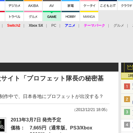
Switch2
Xbox SX
PC
アニメ
テーマパーク
グルメ
 Vita
3DS
アーケード
VR
1
設サイト「プロフェット隊長の秘密基
も制作中で、日本各地にプロフェットが出没する？
（2012/12/21 18:05）
2013年3月7日 発売予定
価格：
7,665円（通常版、PS3/Xbox