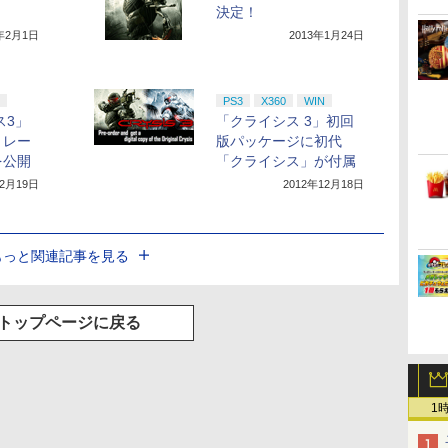
決定！
3年2月1日
2013年1月24日
PS3
X360
WIN
ス3」
「クライシス 3」初回
トレー
版パッケージに初代
を公開
「クライシス」が付属
12月19日
2012年12月18日
もっと関連記事を見る
トップページに戻る
1