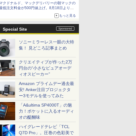
マクドナルド、マックデリバリーの朝マックの
最低注文料金が500円値上げ。8月18日より
1,500円から受付
もっと見る
Special Site
ソニーミラーレス一眼の大特
集！ 見どころ記事まとめ
クリエイティブが作った2万
円台の“小さなピュアオーデ
ィオスピーカー”
Amazon プライムデー過去最
安! Anker注目プロジェクタ
ー3モデルを使ってみた
「A&ultima SP4000T」の魅
力！ポケットに入るオーディ
オの醍醐味
ハイグレードテレビ「TCL
Q7D Pro」。圧巻の色彩美で