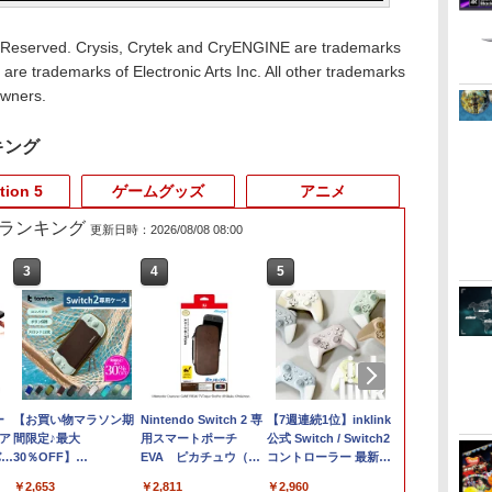
Reserved. Crysis, Crytek and CryENGINE are trademarks
re trademarks of Electronic Arts Inc. All other trademarks
owners.
キング
tion 5
ゲームグッズ
アニメ
売れ筋ランキング
更新日時：2026/08/08 08:00
3
4
5
6
ー
【お買い物マラソン期
Nintendo Switch 2 専
【7週連続1位】inklink
【PowerA 
 ア
間限定♪最大
用スマートポーチ
公式 Switch / Switch2
ア】パワーエ
バド
30％OFF】
EVA ピカチュウ（走
コントローラー 最新モ
クションケース 
セッ
【tomtoc】 Switch 2
る姿）
デル 最新ファームウェ
Nintendo Swi
￥2,653
￥2,811
￥2,960
￥3,530