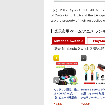
（c） 2012 Crytek GmbH. All Rights 
of Crytek GmbH. EA and the EA logo a
are the property of their respective 
楽天市場 ゲーム/アニメ ラン
Nintendo Switch 2
PlaySta
楽天 Nintendo Switch 2 
10
1
2
ラトゥーン レイダ
【特典】ファイナルフ
＼マラソン限定！最大
Switch 2 Sports ゲ
ァンタジー レゾナン
15％OFFクーポン／
ム用 スイッチ2 対応
ス Switch2版(【初回
【レビューで液晶保護
クセサリー テニス 
507
封入特典】魔導船＆か
フィルムプレゼント】
ミントン ラケット 
￥6,910
￥1,580
￥2,200