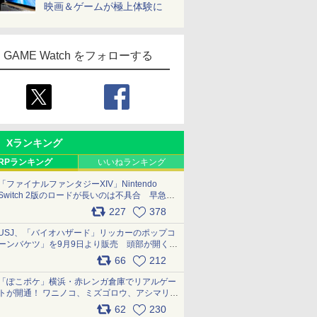
映画＆ゲームが極上体験に
GAME Watch をフォローする
Xランキング
RPランキング
いいねランキング
「ファイナルファンタジーXIV」Nintendo
Switch 2版のロードが長いのは不具合 早急に
アップデートできるよう対応中
227
378
pic.x.com/s9S3nRCAGa
USJ、「バイオハザード」リッカーのポップコ
ーンバケツ」を9月9日より販売 頭部が開く仕
組み。味は恐怖を堪のう「味噌フレーバー」
66
212
pic.x.com/81MuXGahVM
「ぽこポケ」横浜・赤レンガ倉庫でリアルゲー
トが開通！ ワニノコ、ミズゴロウ、アシマリ登
場シーンをレポート pic.x.com/LDgEByVl6D
62
230