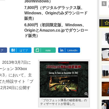
360/Windows）
7,800円（デジタルデラックス版、
Windows、Originのみダウンロード
販売）
6,800円（初回限定版、Windows、
OriginとAmazon.co.jpでダウンロー
ド販売）
ェア
はてブ
note
LinkedIn
013年3月7日に
ョン 3/Xbox
イシス3」において、主
てた特設サイト「プ
2月24日に公開す
「プロフェット隊長の秘密基地」の
ティザーサイトが登場した