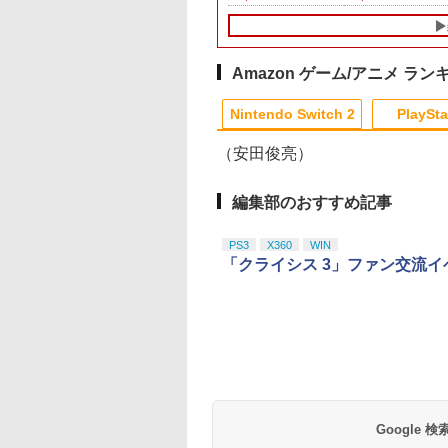
けだし騎士の応援パッ
Nintendo Switch2 ケ
ト 体感スポーツ対応
ク・かけだし騎士のス
ース ニンテンドースイ
Nintendo Switch 2
タートダッシュパック)
ッチ2 用 キャリングケ
Sports 周辺機器 ジ
ース ハードケース カバ
イコン Joy-Con2 
ー 収納ケース 耐衝撃
セサリー レッド1本 
Amazon ゲーム/アニメ ラン
フィルムプレゼント ス
ルー1本 任天堂 スイ
3
10
1
1
1
2
2
2
リム 有機ELモデル対応
チ2対応
Nintendo Switch 2
PlaySta
大容量収納
（安田俊亮）
10
10
10
10
1
1
1
1
2
2
2
2
編集部のおすすめ記事
 デジタルエディション 825GB 日本語専用』
スパ
天ブックス限定先
【未使用】Nintendo Nintendo
劇場版「鬼滅の刃」無
2セット PS5 コントロ
GBC用 レトロコレクションケース 5枚
映画『THE FIRST
PS5 本体 カバー ス
サマーウォーズ【Blu
[Sw
PS3
X360
WIN
典】花緑青が明け
Switch 2 日本語・国内専用 BEE-S-
限城編 第一章 猗窩座
ーラー用 ボタン 補修
ゲームボーイ ソフト ケース ゲーム 収
SLAM DUNK』
ッカー シール ケー
ray】 [ 神木隆之介 ]
ンシ
「クライシス 3」ファン交流
に 豪華版 セル
KB6CA【ECセンター】保証期間3ヶ月
再来(完全生産限定版)
修理パーツ 交換用 ラバ
納 ケース 高透明 簡単組立 PP素材 日
STANDARD
ホコリ プレステ5 保
※3,
￥4,327
lu-ray】(アクリル
【Blu-ray】 [ 吾峠呼世
ー セット 修理パーツ
本製 3Aカンパニー RCC-GBCASE-5P
EDITION【Blu-ray】
フィルム スキン カ
580
￥55,980
￥8,690
￥640
￥880
￥3,850
￥999
￥4,4
色紙) [ 四宮義俊 ]
晴 ]
修理キット プレイステ
【メール便送料無料】
（早期予約特典なし）
マイズ 傷防止 耐久
テンドープリペイ
イステーション ス
tDo M30 Xboxシリ
トよ永遠に
ニンテンドープリペイ
【Amazon.co.jp限
GameSir G7 SE 有線
【Amazon.co.jp限
スプラトゥーン レイダ
PlayStation 5 デジタ
【純正品】Xbox ワイ
劇場版「鬼滅の刃」無
スプラトゥーン レイ
Beast of
【純正品】Xbox ワ
劇場版「鬼滅の刃」
ーション5 プレステ5
[ 井上雄彦 ]
傷防止
号 2000円|オンラ
チケット 15,000円
 | S、Xbox
EL3199 7 [Blu-
ド番号 3000円|オンラ
定】 Logicool G ハン
ゲームコントローラー
定】劇場版「僕の心の
ース|オンラインコード
ル・エディション 日本
ヤレス コントローラー
限城編 第一章 猗窩座再
ース -Switch2
Reincarnation -PS5
ヤレス コントローラ
限城編 第一章 猗窩
コード版
ンラインコード版
e、およびWindows
インコード版
コン G923 グランツー
XBOX Series X|S
ヤバイやつ」 Blu-
版
語専用 Console
+ USB-C® ケーブル
来 通常版 [Blu-ray]
【特典】プロダクト
(ロボット ホワイト)
来 通常版 [DVD]
￥6,449
線コントローラー
リスモ7 Forza
XBOX One Windows
ray（Amazon.co.jp特
Language: Japanese
ード 封入
000
,000
590
760
￥3,000
￥38,800
￥6,499
￥8,800
￥5,832
￥55,000
￥8,300
￥3,982
￥7,286
￥7,681
￥3,523
タンレイアウト - 正
Horizon 6 G923d
10/11用 PCコントロー
典：Blu-rayスリーブケ
only (CFI-2200B01)
ライセンスされて
ラーゲームパッド ホー
ース） [Blu-ray]
す
ルエフェクトスティッ
Google
クと3.5mmオーディオ