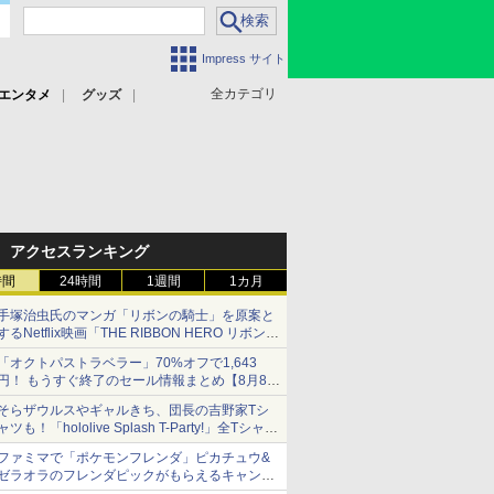
Impress サイト
全カテゴリ
エンタメ
グッズ
アクセスランキング
時間
24時間
1週間
1カ月
手塚治虫氏のマンガ「リボンの騎士」を原案と
するNetflix映画「THE RIBBON HERO リボンヒ
ーロー」本日配信開始
「オクトパストラベラー」70%オフで1,643
円！ もうすぐ終了のセール情報まとめ【8月8日
更新】
そらザウルスやギャルきち、団長の吉野家Tシ
ニンテンドーeショップでは「大神 絶景版」が
ャツも！「hololive Splash T-Party!」全Tシャツ
67%オフで990円
ラインナップ公開＆オンライン販売開始
ファミマで「ポケモンフレンダ」ピカチュウ&
ゼラオラのフレンダピックがもらえるキャンペ
ーン開催！