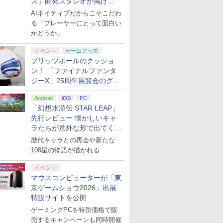
ス」開発スタジオが掲げ
ーラー（ブラック）
ード付) [Blu-ray]
ジャック付
る“AI活用の信念”とは？【講
AIネイティブだからこそこだわ
演レポート】
る「プレーヤーにとって面白い
かどうか」
イベント
ゲームグッズ
ブリッツボールのクッショ
ン！ 「ファイナルファンタ
ジーX」25周年展覧会のグッ
ズ情報が公開
Android
iOS
PC
「幻想水滸伝 STAR LEAP」
先行レビュー 懐かしいキャ
ラたちが意外な形で出てくる
シリーズ完全新作！
歴代キャラとの再会や新たな
108星の物語が描かれる
イベント
マウスコンピューターが「東
京ゲームショウ2026」出展
特設サイトを公開
ゲーミングPCを特別価格で販
売するキャンペーンも同時開催