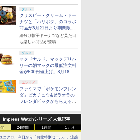
グルメ
クリスピー・クリーム・ドー
ナツと「ハリポタ」のコラボ
商品が8月21日より期間限定
で発売
組分け帽子ドーナツなど見た目
も楽しい商品が登場
グルメ
マクドナルド、マックデリバ
リーの朝マックの最低注文料
金が500円値上げ。8月18日
より1,500円から受付
エンタメ
ファミマで「ポケモンフレン
ダ」ピカチュウ&ゼラオラの
フレンダピックがもらえるキ
ャンペーン開催！
Impress Watchシリーズ 人気記事
時間
24時間
1週間
1カ月
ユニクロ、今日から「お盆特別セール」。涼感