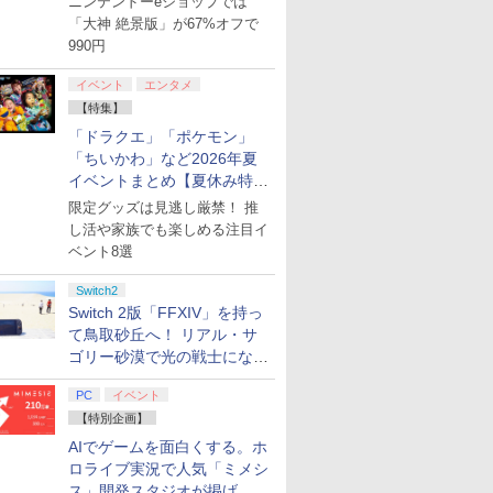
ニンテンドーeショップでは
「大神 絶景版」が67%オフで
990円
イベント
エンタメ
【特集】
ブックス限定先着
【楽天ブックス限定配送
鬼滅の刃 柱稽古編 全8話
特別編集版『機動戦
ヤマトよ永遠に
BOX】【楽天ブックス限
セット ブルーレイ【Blu-
ンダム 鉄血のオルフ
「ドラクエ」「ポケモン」
3199 7＜最終巻＞
定先着特典+先着特典】劇
ray】 北米版
ズ ウルズハント -小
「ちいかわ」など2026年夏
ray】(場面写真使
場版「鬼滅の刃」無限城
挑戦者の軌跡ー』／
イベントまとめ【夏休み特
9
￥11,000
￥11,500
￥13,728
ュアルシート5枚セ
編 第一章 猗窩座再来(完
動戦士ガンダム 鉄血
集】
限定グッズは見逃し厳禁！ 推
全生産限定版)【Blu-
ルフェンズ』10周年
ray】(かるた+イベント抽
新作短編「幕間の楔
し活や家族でも楽しめる注目イ
選権+描き下ろし色紙) [
（数量限定版）【Blu
ベント8選
吾峠呼世晴 ]
ray】 [ 矢立肇 ]
Switch2
Switch 2版「FFXIV」を持っ
て鳥取砂丘へ！ リアル・サ
ゴリー砂漠で光の戦士になっ
てみた
PC
イベント
【特別企画】
AIでゲームを面白くする。ホ
ロライブ実況で人気「ミメシ
ス」開発スタジオが掲げ