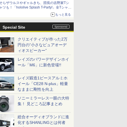
そらザウルスやギャルきち、団長の吉野家Tシ
ニンテンドーeショップでは「大神 絶景版」が
ャツも！「hololive Splash T-Party!」全Tシャツ
67%オフで990円
ラインナップ公開＆オンライン販売開始
もっと見る
Special Site
クリエイティブが作った2万
円台の“小さなピュアオーデ
ィオスピーカー”
レイズのパワーデザインホイ
ール「M6」に新色登場!!
レイズ鍛造1ピースアルミホ
イール「CE28 N-plus」軽量
なままに剛性を向上
ソニーミラーレス一眼の大特
集！ 見どころ記事まとめ
総合オーディオブランドに進
化するSHANLINGとは何者