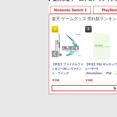
10
10
10
10
1
1
1
1
2
2
2
2
Nintendo Switch 2
PlayStat
楽天 ゲームグッズ 売れ筋ランキン
10
10
10
1
1
1
2
2
2
センス商
ョン スト
Xboxシリー
.jp限定】
ニンテンドープリペイド
【Amazon.co.jp限定】
GameSir G7 SE 有線ゲー
【Amazon.co.jp限定】
スプラトゥーン レイダー
PlayStation 5 デジタル・
【純正品】Xbox ワイヤ
劇場版「鬼滅の刃」無限
スプラトゥーン レイダ
Beast of Reincarnation
【純正品】Xbox ワイヤ
劇場版「鬼滅の刃」無限
microSD
00円 |オ
x One、お
 第三章 蛇
番号 2000円|オンライン
Logicool G ハンコン
ムコントローラー XBOX
死亡遊戯で飯を食う。
ス|オンラインコード版
エディション 日本語専用
レス コントローラー +
城編 第一章 猗窩座再来
ス -Switch2
PS5 【特典】プロダクト
レス コントローラー (ロ
城編 第一章 猗窩座再来
256GB for
ド版
sの有線コン
特典:オリ
コード版
G923 グランツーリスモ7
Series X|S XBOX One
44:CLOUDY BEACH《原
Console Language:
USB-C® ケーブル
通常版 [Blu-ray]
コード 封入
ボット ホワイト)
通常版 [DVD]
￥5,832
￥6,447
tch 2（サ
ボタンレイ
メーカー特
Forza Horizon 6 G923d
Windows 10/11用 PCコ
作イラスト・ねこめたる
Japanese only (CFI-
です。
￥2,000
￥38,800
￥6,499
￥24,200
￥55,000
￥8,300
￥3,982
￥7,286
￥7,681
￥3,523
ロSDエク
にライセン
二振りの
ントローラーゲームパッ
描き下ろし 幽鬼抱き枕カ
2200B01)
nklink公
Way of
iversary
【特典】進撃の巨人3
【特典】Beast of
【SFC/SFC互換機用】
【特典】進撃の巨人3
【特典】BLUE
【中古】ファイナルファ
ダービースタリオン2
【特典】真・三國無双2
【中古】PS2 ギャロップ
256GB）
す
来たる！ス
ド ホールエフェクトステ
バー付き完全数量限定
witch2 コン
S5】
/SFC互換
TREASURE BOX
Reincarnation(【永久封
スーパータリカン＆
Switch2版(【早期購入封
REFLECTION Quartet:
ンタジーXII レヴァナン
【Switch2】 POT-P-
with 猛将伝
レーサー6
ろしイラス
ィックと3.5mmオーディ
版》( メーカー特典：原
新モデル 最
Switch2版(【早期購入封
入特典】プロダクトコー
DIRECTOR’S CUT
入特典】DLC)
少女たちのキセキ PS5
ト・ウイング
AB73A
Remastered PS5版
−Revolution− PS2
-ray]
オジャック付き
作イラスト・ねこめたる
ア プロコ
入特典】DLC)
ド)
版(【早期購入特典】特別
(【早期購入封入特典】
the Best
描き下ろしA3クリアポス
￥14,810
￥7,632
￥7,461
￥8,518
￥6,342
￥596
￥8,582
￥6,358
￥660
プロコント
フォトフレーム
「赤兎鐙『真・三國無双
ター付 ) ( 購入特典：アニ
チ2 スイ
「Quartet」)
2』レトロスタイル」
メ描き下ろしイラスト使
 コントロー
DLC)
用キャラファンマット付
スコントロ
) [Blu-ray]
能 ワイヤレ
コントローラ
10
1
2
ントローラー