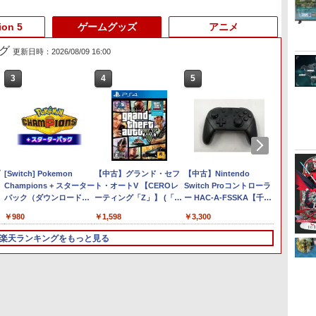
3
3
3
3
4
4
4
4
5
5
5
5
6
6
6
6
ion 5
ゲームグッズ
アニメ
グ
更新日時：2026/08/09 16:00
3
3
3
4
4
4
5
5
5
6
6
6
ー
 -
Nintendo Switch 2(日本
【純正品】ディスクドラ
【純正品】Xbox ワイヤ
【Amazon.co.jp限定】劇
ニンテンドープリペイド
【純正品】DualSense ワ
【純正品】Xbox 充電式
劇場版「鬼滅の刃」無限
ニンテンドープリペイド
【純正品】DualSense ワ
【国内正規品】
『映画 ラブライブ！蓮ノ
ニンテ
プレイ
【純正品】
【Amaz
語・国内専用)
イブ(CFI-ZDD1J)
レス コントローラー (カ
場版モノノ怪 第三章 蛇神
番号 9000円|オンライン
イヤレスコントローラー
バッテリー + USB-C ケー
城編 第一章 猗窩座再来
番号 5000円|オンライン
イヤレスコントローラー
Thrustmaster スラスト
空女学院スクールアイド
番号 1
アチケット
イヤレ
場版モノ
PlayStation 5
ーボンブラック)
(Amazon.co.jp限定オリ
コード版
ミッドナイト ブラック
ブル
完全生産限定版 [Blu-ray]
コード版
(CFI-ZCT2J)
マスター TH8S シフター
ルクラブ Bloom Garden
コード
ライン
Series 
(オリジ
￥55,491
ジナル三方背収納ケース
(CFI-ZCT2J01)
- PC、PS4、PS5、PS5
Party』Blu-ray（特装限
ワイト)
ナル巾
￥11,849
￥8,020
￥10,780
￥9,000
￥10,737
￥2,618
￥8,698
￥5,000
￥10,737
￥14,141
￥8,589
￥1,000
￥10,00
￥18,50
￥8,800
付きコレクション) (オリ
Pro、Xbox One、Xbox
定版）
【坤と
任天堂 マリオカート ワー
【特典】ファイナルファ
[Switch] Pokemon
任天堂 【Switch2】マリ
サドン ストライク 5 デラ
【中古】グランド・セフ
Nintendo Switch 2 オー
【特典】ドラゴンクエス
【中古】Nintendo
Nintend
コナミ
Switc
ジナル特典:オリジナル巾
Series X|S 対応の高精度
十翼よ
ルド【Switch 2】
ンタジー レゾナンス
Champions + スターター
オカート ワールド [BEE-
ックスエディション
ト・オートV 【CEROレ
ルインボックス
トモンスターズ4 枯れ木
Switch Proコントローラ
コント
インメン
ース スイ
着＋メーカー特典:【坤と
H パターン シフター
オ描き
BEEPAAAAA
PS5版(【初回封入特典】
パック（ダウンロード
P-AAAAA NSW2 マリオ
ーティング「Z」】 (「特
の国のビアンカ・フロー
ー HAC-A-FSSKA【千
野球スピ
対応 ス
離】二振りの剣、十翼よ
ード付) 
￥6,628
￥9,073
￥9,980
[BEEPAAAAA]
魔導船＆かけだし騎士の
版）※720ポイントまでご
カ-ト ワ-ルド]
典」タイガーシャークマ
ラ PS5版(【早期購入封
葉】保証期間1週間【ラン
[ELJM-
ー シン
り来たる！スタジオ描き
￥8,960
￥6,526
￥980
￥8,970
￥1,598
￥7,199
￥3,300
￥7,430
￥3,480
応援パック・かけだし騎
利用可
ネーカード(「GTAオンラ
入特典】冒険スタートダ
クC】
キュウス
レザー 
下ろしイラストボード付)
士のスタートダッシュパ
イン」マネー$20万)DLC
ッシュセット)
ストラ
楽天ランキングをもっと見る
[Blu-ray]
ック)
のプロダクトコード 同
ソフト 
梱)- PS4
ース ク
プレゼ
3
4
5
6