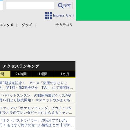
Impress サイト
全カテゴリ
エンタメ
グッズ
アクセスランキング
時間
24時間
1週間
1カ月
第3期放送記念！ アニメ「薬屋のひとりご
と」第1期・第2期全話を「TVer」にて期間限定
で順次無料配信開始
「パペットスンスン」の郵便局限定グッズが8
月12日より販売開始！ マスコットやがまぐち、
レターセットなどが登場
ファミマで「ポケモンフレンダ」ピカチュウ&
ゼラオラのフレンダピックがもらえるキャンペ
ーン開催！
「オクトパストラベラー」70%オフで1,643
円！ もうすぐ終了のセール情報まとめ【8月8日
更新】