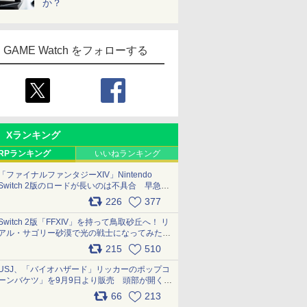
か？
GAME Watch をフォローする
Xランキング
RPランキング
いいねランキング
「ファイナルファンタジーXIV」Nintendo
Switch 2版のロードが長いのは不具合 早急に
アップデートできるよう対応中
226
377
pic.x.com/s9S3nRCAGa
Switch 2版「FFXIV」を持って鳥取砂丘へ！ リ
アル・サゴリー砂漠で光の戦士になってみた
pic.x.com/qyOfL2uv1n
215
510
USJ、「バイオハザード」リッカーのポップコ
ーンバケツ」を9月9日より販売 頭部が開く仕
組み。味は恐怖を堪のう「味噌フレーバー」
66
213
pic.x.com/81MuXGahVM