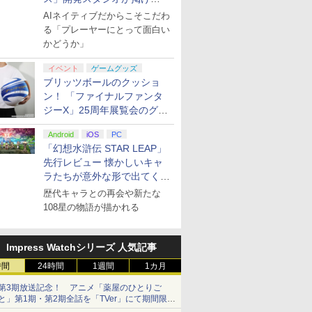
る“AI活用の信念”とは？【講
AIネイティブだからこそこだわ
演レポート】
る「プレーヤーにとって面白い
かどうか」
イベント
ゲームグッズ
ブリッツボールのクッショ
ン！ 「ファイナルファンタ
ジーX」25周年展覧会のグッ
ズ情報が公開
Android
iOS
PC
「幻想水滸伝 STAR LEAP」
先行レビュー 懐かしいキャ
ラたちが意外な形で出てくる
シリーズ完全新作！
歴代キャラとの再会や新たな
108星の物語が描かれる
Impress Watchシリーズ 人気記事
時間
24時間
1週間
1カ月
第3期放送記念！ アニメ「薬屋のひとりご
と」第1期・第2期全話を「TVer」にて期間限定
で順次無料配信開始