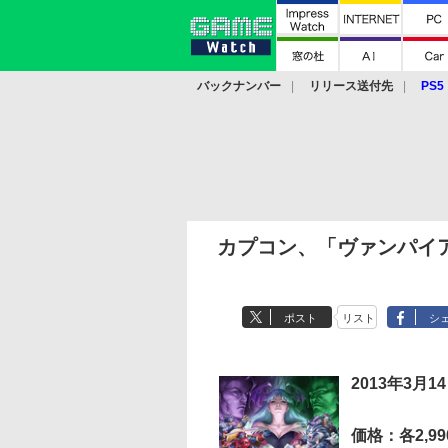
バックナンバー
リリース送付先
PS5
モバイル
eスポーツ
クラウド
PS
カプコン、「ヴァンパイ
ポスト
リスト
シ
2013年3月1
価格：各2,99