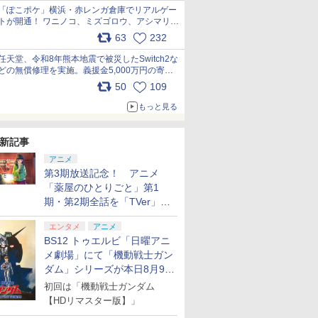
「ぽこポケ」横浜・赤レンガ倉庫でリアルゲー
トが開通！ ワニノコ、ミズゴロウ、アシマリ登
場シーンをレポート pic.x.com/LDgEByVl6D
63
232
任天堂、令和8年熊本地震で被災したSwitch2な
どの無償修理を実施。義援金5,000万円の寄付
も発表 pic.x.com/BAYsMfUfUC
50
109
もっと見る
新記事
アニメ
第3期放送記念！ アニメ
「薬屋のひとりごと」第1
期・第2期全話を「TVer」に
て期間限定で順次無料配信開
エンタメ
アニメ
始
BS12 トゥエルビ「日曜アニ
メ劇場」にて「機動戦士ガン
ダム」シリーズが本日8月9日
から8週連続で放送
初回は「機動戦士ガンダム
【HDリマスター版】」