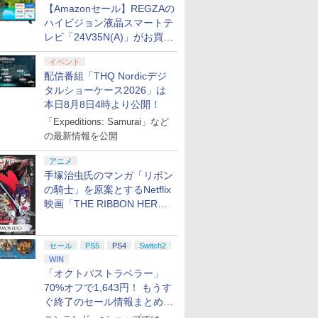
【Amazonセール】REGZAの
ハイビジョン液晶スマートテ
7
7
7
7
8
8
8
8
9
9
9
9
レビ「24V35N(A)」がお買い
得！
イベント
配信番組「THQ Nordicデジ
7
7
7
8
8
8
9
9
9
タルショーケース2026」は
本日8月8日4時より公開！
ンドープリペイド
ステーション スト
Xbox Elite ワ
on.co.jp限定】劇
ぽこ あ ポケモン エキス
PlayStation 5 デジタル・
GameSir G7 HE 有線ゲー
劇場版「鬼滅の刃」無限
ニンテンドープリペイド
プレイステーション スト
HyperX Clutch Gladiate
ヤマトよ永遠に
【任天堂ライセンス
プレイステーション 
8BitDo M30 Xbox
【Amazon.co.jp限
「Expeditions: Samurai」など
000円|オンライン
 10,000円|オン
ス コントローラー
ノ怪 第三章 蛇神
パンションパス|オンライ
エディション 日本語専用
ムコントローラー XBOX
城編 第一章 猗窩座再来
番号 500円|オンラインコ
アチケット 3,000円|オン
Xbox公式ライセンス ゲ
REBEL3199 7 [Blu-ray]
品】Samsung micr
アチケット 15,000円
ズX | S、Xbox On
劇場版モノノ怪 第三
の最新情報を公開
版
コード版
2 Core Edition (ホ
ナル特典:オリジ
ンコード版
(CFI-2200B01) + ディス
Series X|S XBOX One
完全生産限定版 [DVD]
ード版
ラインコード版
ーミング コントローラー
Express Card 256GB
ンラインコード版
よびWindowsの有
神 (オリジナル特典:
￥8,760
着＋メーカー特典:
クドライブ(CFI-ZDD1J)
Windows 10/11用 PCコ
有線 日本正規代理店品
Nintendo Switch 
トローラー 6ボタン
ジナル巾着＋メーカ
アニメ
0
0
￥4,400
￥66,849
￥7,999
￥7,828
￥500
￥3,000
￥4,980
現在在庫切れです。
￥15,000
￥4,590
￥9,900
離】二振りの剣、
セット
ントローラーゲームパッ
6L366AA
ムスン マイクロSD
アウト - 正式にライ
典:【坤と離】二振り
手塚治虫氏のマンガ「リボン
o Switch 2 Pro
デジタルエンタテ
h2 ケース レザーケ
任天堂 【Switch2】Joy-
PlayStation5用カバー リ
【中古】スプラトゥーン3
SanDisk サンディスク
ハピネット 【PS5】
【中古美品】 ドラゴンク
【7週連続1位】inkli
カプコン 鬼武者 Way 
魔獣王 30thAnnivers
り来たる！スタジ
ド ホール効果スティック
スプレスカード 256
スされています
剣、十翼より来たる
ローラー
ト 【PS5】プロ
ッチ2 Nintendo
Con 2 (L) ブルー/(R) ラ
ミックス グリーン
-Switch
microSD Express Card
Beast of
エストVII Reimagined -
式 Switch / Switch
the Sword【PS5】
限定版 【SFC/SF
の騎士」を原案とするNetflix
下ろしイラストボ
付きビデオゲームコント
タジオ描き下ろしイ
リッツ2026
イッチ スイッチツ
イトイエロー [BEE-A-
256GB for Nintendo
Reincarnation（ビース
Switch2 [CERO区分_B /
トローラー 最新モデ
ELJM30821
機用】
映画「THE RIBBON HERO
[DVD]
ローラー（ブラック）
トボード付) [Blu-ray
￥7,480
￥4,940
30940 PS5 プロヤ
プル ミニマル PU
JACAC NSW2 ジョイコ
Switch 2 BEE-A-SD01A
ト・オブ・リンカネーシ
12歳以上対象] 029-
新ファームウェア プ
[ELJM30821]
リボンヒーロー」本日配信開
￥9,980
￥10,200
￥7,620
￥5,258
￥2,960
￥7,630
￥6,109
ピリッツ 2026]
革 カバー ポーチ
ン2 ブル-イエロ-]
Switch2 microSDカード
ョン） [ELJM-30984 PS5
260602-st-06-otoh 万代
ン プロコン2 プロコ
始
ップ付属 オシャレ
microSD Express
ビ-スト オブ リンカネ-シ
Net店
ローラー スイッチ2 
セール
PS5
PS4
Switch2
収納 ガジェットケ
Nintendo任天堂ライセン
ョン]
ッチ Switch コント
WIN
リスマス ギフト
ス 高速転送 UHS-I互換 ゲ
ラー ワイヤレスコン
ント 送料無料
ーム保存 メモリーカード
ーラー 連射機能 ワ
「オクトパストラベラー」
国内正規品
ス switch2コント
70%オフで1,643円！ もうす
7
8
9
4523052030185
Switch2コントロー
ぐ終了のセール情報まとめ
【8月8日更新】