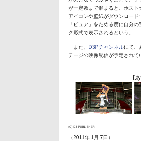
が一定数まで溜まると、ホストガー
アイコンや壁紙がダウンロード
「ピュア」をためる度に自分の
グ形式で表示されるという。
また、
D3Pチャンネル
にて、
テージの映像配信が予定されて
【あ
(C) D3 PUBLISHER
（2011年 1月 7日）