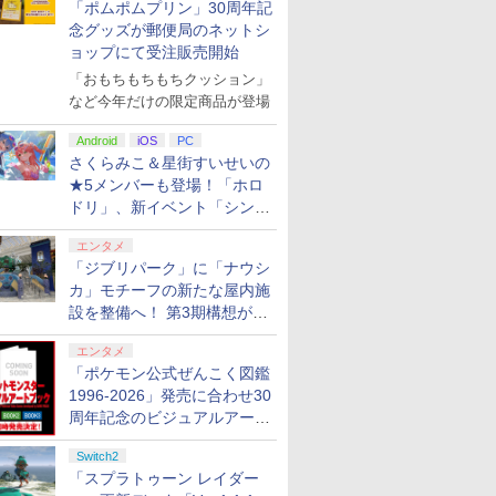
「ポムポムプリン」30周年記
念グッズが郵便局のネットシ
ョップにて受注販売開始
「おもちもちもちクッション」
など今年だけの限定商品が登場
Android
iOS
PC
さくらみこ＆星街すいせいの
★5メンバーも登場！「ホロ
ドリ」、新イベント「シンク
ロする夏のスパークル」がス
エンタメ
タート
「ジブリパーク」に「ナウシ
カ」モチーフの新たな屋内施
7
7
7
7
8
8
8
8
9
9
9
9
設を整備へ！ 第3期構想が公
開
エンタメ
「ポケモン公式ぜんこく図鑑
7
8
9
1996-2026」発売に合わせ30
周年記念のビジュアルアート
ブック3冊同時発売が決定
ンドープリペイド
ステーション スト
正規品】
on.co.jp限定】劇
ニンテンドープリペイド
PlayStation 5 デジタル・
GameSir G7 HE 有線ゲー
『映画 ラブライブ！蓮ノ
ぽこ あ ポケモン エキス
プレイステーション スト
HyperX Clutch Gladiate
劇場版「鬼滅の刃」無限
ニンテンドープリペ
プレイステーション 
GameSir G7 SE 
劇場版モノノ怪 第三
Switch2
000円|オンライン
 10,000円|オン
tmaster スラスト
ノ怪 第三章 蛇神
番号 500円|オンラインコ
エディション 日本語専用
ムコントローラー XBOX
空女学院スクールアイド
パンションパス|オンライ
アチケット 3,000円|オン
Xbox公式ライセンス ゲ
城編 第一章 猗窩座再来
番号 2000円|オンラ
アチケット 15,000円
ムコントローラー XB
神 [Blu-ray]
「スプラトゥーン レイダー
版
コード版
 TH8S シフター
ナル特典:オリジ
ード版
(CFI-2200B01) + ディス
Series X|S XBOX One
ルクラブ Bloom Garden
ンコード版
ラインコード版
ーミング コントローラー
完全生産限定版 [DVD]
コード版
ンラインコード版
Series X|S XBOX O