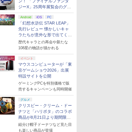
ン！ 「ファイナルファンタ
ジーX」25周年展覧会のグッ
ズ情報が公開
Android
iOS
PC
「幻想水滸伝 STAR LEAP」
先行レビュー 懐かしいキャ
ラたちが意外な形で出てくる
シリーズ完全新作！
歴代キャラとの再会や新たな
108星の物語が描かれる
イベント
マウスコンピューターが「東
京ゲームショウ2026」出展
特設サイトを公開
ゲーミングPCを特別価格で販
売するキャンペーンも同時開催
グルメ
クリスピー・クリーム・ドー
ナツと「ハリポタ」のコラボ
商品が8月21日より期間限定
で発売
組分け帽子ドーナツなど見た目
も楽しい商品が登場