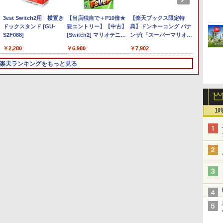
￥55,871
(CFI-ZCT2J01)
(ホワイト)
ジナル巾着＋メーカー特
- PC、
ナル巾
￥11,849
￥2,618
￥3,523
￥9,000
￥10,737
￥8,020
￥8,698
￥5,000
￥10,737
￥18,500
￥8,800
￥1,000
￥10,00
￥14,14
￥9,900
典:【坤と離】二振りの
Pro、X
【坤と
3est Switch2用 横置き
【当店独自で＋P10倍★
【楽天ブックス限定特
【楽天
剣、十翼より来たる！ス
Serie
十翼よ
ドックスタンド [GU-
要エントリー】【中古】
典】ドンキーコング バナ
典】ス
タジオ描き下ろしイラス
H パタ
オ描き
S2F088]
[Switch2] マリオテニス
ンザ(「スーパーマリオ」
ダース
トボード付) [DVD]
ード付) [
フィーバー 任天堂
ステッカー2種)
ッグ（
￥2,280
￥6,980
￥7,902
￥7,480
(20260212)
付き）)
楽天ランキングをもっと見る
3
3
3
4
4
4
5
5
5
6
6
6
1
新
上
【中古】【18歳以上対
Nintendo Switch2 専用
【送料無料】劇場版「鬼
【中古】ファイナルファ
任天堂 amiibo マンタロ
おしり前マン～復活のお
【中古】ファイナルファ
Switch2 ケース レザーケ
最終楽章 響け！ユーフォ
[メール
ゲーム
【楽天
象】BIOHAZARD RE：2
NGC+USB ハブ 冷却ファ
滅の刃」無限城編 第一章
ンタジーVII リメイク イ
ー スプラトゥーンシリー
しり前帝国～ Blu-ray
ンタジーVII リメイク イ
ース スイッチ2 Nintendo
ニアム 前編 (通常版)
【PS5
ズ
パック
Z Versionソフト:プレイ
ン付き ゲームキューブコ
猗窩座再来(通常版)
ンターグレードソフト:プ
ズ ※大量購入時には納期
BOX【Blu-ray】 [ 谷口崇
ンターグレードソフト:プ
対応 スイッチ スイッチツ
【Blu-ray】 [ (アニメー
ファンタ
限定先
￥6,500
ステーション5ソフト／ア
ントローラー 接続 USB
【Blu-ray】/アニメーシ
レイステーション5ソフト
にお時間がかかる場合が
]
レイステーション5ソフト
ー シンプル ミニマル PU
ション) ]
[在庫品
劇場版モ
￥2,170
￥2,580
￥4,400
￥2,500
￥2,600
￥6,864
￥2,500
￥3,480
￥7,550
￥4,050
￥9,900
フ
クション・ゲーム
ハブ スイッチ2 アクセサ
ョン[Blu-ray]【返品種別
／ロールプレイング・ゲ
あります
／ロールプレイング・ゲ
レザー 革 カバー ポーチ
神【Blu
リー 周辺機器 SWITCH2
A】
ーム
ーム
ストラップ付属 オシャレ
ョルダ
◇AL-NS2571【メール
ソフト 収納 ガジェットケ
りの剣