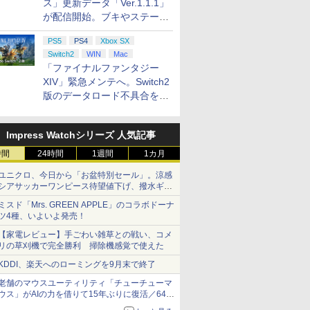
ス」更新データ「Ver.1.1.1」
￥9,900
PS4、PS5、PS5
着＋メーカー特典:
クドライブ(CFI-ZDD1J)
Windows 10/11用 PCコ
Party』Blu-ray（特装限
有線 日本正規代理店品
Windows 10/11用 
0
1
￥500
￥66,849
現在在庫切れです。
￥8,589
￥4,400
￥3,000
￥4,980
￥7,828
￥2,000
￥15,000
現在在庫切れです。
が配信開始。ブキやステージ
box One、Xbox
離】二振りの剣、
セット
ントローラーゲームパッ
定版）
6L366AA
ントローラーゲーム
ブックス限定特
コナミデジタルエンタテ
【楽天ブックス限定特典
【楽天ブックス限定
に関する不具合を修正
s X|S 対応の高精度
り来たる！スタジ
ド ホール効果スティック
ド ホールエフェクト
プラトゥーン レイ
インメント 【Switch】パ
+特典】空の軌跡 the 2nd
典】マリオテニス フ
PS5
PS4
Xbox SX
ーン シフター
下ろしイラストボ
付きビデオゲームコント
ィックと3.5mmオ
(メッシュトートバ
ワフルプロ野球2026-
Nintendo Switch 2
バー(「スーパーマ
Blu-ray]
ローラー（ブラック）
オジャック付き
Switch2
WIN
Mac
アクリルチャーム
2027 [HAC-P-BQPYA
Edition(DLCチラシ：
ステッカー2種)
「ファイナルファンタジー
￥7,620
￥8,055
￥7,991
NSW パワフルプロヤキュ
NEOブレイサー・アガッ
XIV」緊急メンテへ。Switch2
ウ 2026-2027]
ト+【早期購入外付特典】
版のデータロード不具合を最
DLCチラシ)
適化
Impress Watchシリーズ 人気記事
7
7
7
8
8
9
9
8
時間
24時間
1週間
1カ月
ユニクロ、今日から「お盆特別セール」。涼感
シアサッカーワンピース待望値下げ、撥水ギア
ショーツは1990円に
ミスド「Mrs. GREEN APPLE」のコラボドーナ
ツ4種、いよいよ発売！
【家電レビュー】手ごわい雑草との戦い、コメ
便OK]【新品】
&ウオッチ スーパーマリオブラザー
ブックス限定配送
【当店独自で＋P10倍★
最終楽章 響け！ユーフォ
パズドラクロス 神の章 - 3DS
【特典】BLUE
【楽天ブックス限定配送
【特典】MARVEL
【楽天ブックス限定
[Switch 
リの草刈機で完全勝利 掃除機感覚で使えた
】メタファー：リ
】【楽天ブックス
要エントリー】【中古】
ニアム 前編 (数量限定 新
REFLECTION Quartet:
BOX】【楽天ブックス限
Tōkon: Fighting
パック】【楽天ブッ
ョンパス（ダ
￥8,370
ジオ［PS5版］
着特典+先着特典】
[PS5] ドラゴンクエスト
規シーンコンテ集&UHD
少女たちのキセキ PS5
定先着特典+先着特典】劇
Souls(【早期購入
限定グッズ+楽天ブ
ントまでご
KDDI、楽天へのローミングを9月末で終了
]
ノノ怪 第三章 蛇
VII Reimagined(ドラクエ
付き特装版)【Blu-ray】 [
版(【早期購入特典】特別
場版「鬼滅の刃」無限城
典】ロビーのアイテ
限定先着特典+他】
￥4,450
￥10,296
￥6,348
￥11,000
￥6,782
￥11,880
￥4,400
老舗のマウスユーティリティ「チューチューマ
-ray】(スマホシ
7 リイマジンド) スクウェ
(アニメーション) ]
フォトフレーム
編 第一章 猗窩座再来(完
ット)
モノノ怪 第三章 蛇
ウス」がAIの力を借りて15年ぶりに復活／64bit
ー+【坤と離】二振
ア・エニックス
「Quartet」)
全生産限定版)【Blu-
【Blu-ray】(2Lキ
化、Windows 10/11、「Chrome」も走り回
、十翼より来た
(20260205)
ray】(かるた+イベント抽
ァインマット+スマ