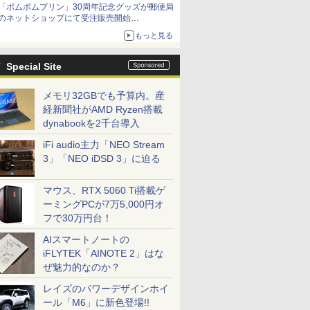
「ポムポムプリン」30周年記念グッズが郵便局
「特製ガーリックマヨソース」を使用した超大
のネットショップにて受注販売開始
型チーズバーガー
「おもちもちもちクッション」など今年だけの
もっと見る
限定商品が登場
Special Site
メモリ32GBでも予算内。産
経新聞社がAMD Ryzen搭載
dynabookを2千台導入
iFi audio主力「NEO Stream
3」「NEO iDSD 3」に迫る
マウス、RTX 5060 Ti搭載ゲ
ーミングPCが7万5,000円オ
フで30万円台！
AIスマートノートの
iFLYTEK「AINOTE 2」はな
ぜ魅力的なのか？
レイズのパワーデザインホイ
ール「M6」に新色登場!!