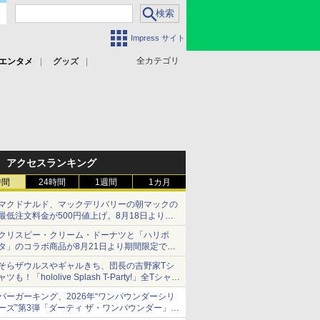
Impress サイト
全カテゴリ
エンタメ
グッズ
アクセスランキング
時間
24時間
1週間
1カ月
マクドナルド、マックデリバリーの朝マックの
最低注文料金が500円値上げ。8月18日より
1,500円から受付
クリスピー・クリーム・ドーナツと「ハリポ
タ」のコラボ商品が8月21日より期間限定で発
売
そらザウルスやギャルきち、団長の吉野家Tシ
組分け帽子ドーナツなど見た目も楽しい商品が
ャツも！「hololive Splash T-Party!」全Tシャツ
登場
ラインナップ公開＆オンライン販売開始
バーガーキング、2026年“ワンパウンダーシリ
ーズ”第3弾「ダーティ ザ・ワンパウンダー」を
8月7日発売