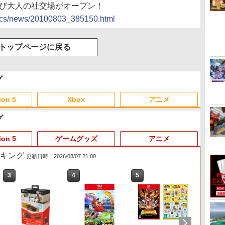
に再び大人の社交場がオープン！
docs/news/20100803_385150.html
トップページに戻る
グ
ion 5
Xbox
アニメ
グ
3
3
3
3
4
4
4
4
5
5
5
5
6
6
6
6
ion 5
ゲームグッズ
アニメ
ランキング
更新日時：2026/08/07 21:00
3
4
5
6
ー
 -
Nintendo Switch 2(日本
【純正品】ディスクドラ
【純正品】Xbox 充電式
劇場版「鬼滅の刃」無限
ニンテンドープリペイド
【純正品】DualSense ワ
【純正品】Xbox ワイヤ
劇場版「鬼滅の刃」無限
ニンテンドープリペイド
【純正品】DualSense ワ
【純正品】Xbox Elite ワ
【Amazon.co.jp限定】
ニンテ
プレイ
【国内
【Amaz
語・国内専用)
イブ(CFI-ZDD1J)
バッテリー + USB-C ケー
城編 第一章 猗窩座再来
番号 9000円|オンライン
イヤレスコントローラー
レス コントローラー (カ
城編 第一章 猗窩座再来
番号 5000円|オンライン
イヤレスコントローラー
イヤレス コントローラー
劇場版モノノ怪 第三章 蛇
番号 1
アチケット
Thrus
場版モノ
PlayStation 5
ブル
通常版 [DVD]
コード版
ミッドナイト ブラック
ーボンブラック)
完全生産限定版 [Blu-ray]
コード版
(CFI-ZCT2J)
Series 2 Core Edition
神 (オリジナル特典:オリ
コード
ライン
マスター
(オリジ