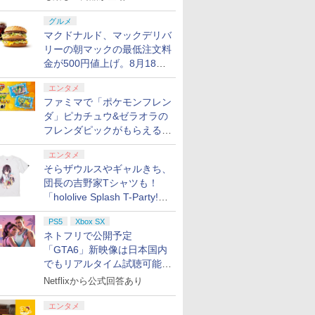
グルメ
マクドナルド、マックデリバ
リーの朝マックの最低注文料
金が500円値上げ。8月18日
より1,500円から受付
エンタメ
ファミマで「ポケモンフレン
ダ」ピカチュウ&ゼラオラの
フレンダピックがもらえるキ
ャンペーン開催！
エンタメ
そらザウルスやギャルきち、
団長の吉野家Tシャツも！
「hololive Splash T-Party!」
全Tシャツラインナップ公開
PS5
Xbox SX
＆オンライン販売開始
ネトフリで公開予定
「GTA6」新映像は日本国内
でもリアルタイム試聴可能。
しかも日本語字幕付き
Netflixから公式回答あり
エンタメ