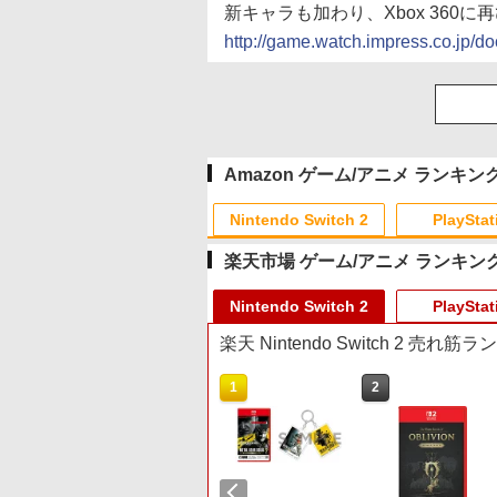
新キャラも加わり、Xbox 360
http://game.watch.impress.co.jp/
Amazon ゲーム/アニメ ランキン
Nintendo Switch 2
PlayStat
楽天市場 ゲーム/アニメ ランキン
10
10
10
10
1
1
1
1
2
2
2
2
Nintendo Switch 2
PlayStat
楽天 Nintendo Switch 2 売れ筋
10
1
2
プリペイド
ョン スト
 SE 有線ゲー
 第三章 蛇
ニンテンドープリペイド
【Amazon.co.jp限定】
8BitDo M30 Xboxシリー
ヤマトよ永遠に
スプラトゥーン レイダー
PlayStation 5 デジタル・
【純正品】Xbox ワイヤ
【Amazon.co.jp限定】劇
スプラトゥーン レイダ
Beast of Reincarnation
【純正品】Xbox ワイヤ
劇場版「鬼滅の刃」無限
オンライン
00円 |オ
 XBOX
番号 3000円|オンライン
Logicool G ハンコン
ズX | S、Xbox One、お
REBEL3199 7 [Blu-ray]
ス|オンラインコード版
エディション 日本語専用
レス コントローラー +
場版モノノ怪 第三章 蛇神
ス -Switch2
PS5 【特典】プロダクト
レス コントローラー (ロ
城編 第一章 猗窩座再来
ド版
OX One
コード版
G923 グランツーリスモ7
よびWindowsの有線コン
Console Language:
USB-C® ケーブル
(Amazon.co.jp限定オリ
コード 封入
ボット ホワイト)
通常版 [Blu-ray]