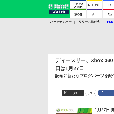
バックナンバー
リリース送付先
PS5
モバイル
eスポーツ
クラウド
PS
ディースリー、Xbox 360
日は1月27日
記念に新たなブログパーツを配
ポスト
リスト
シ
1月27日