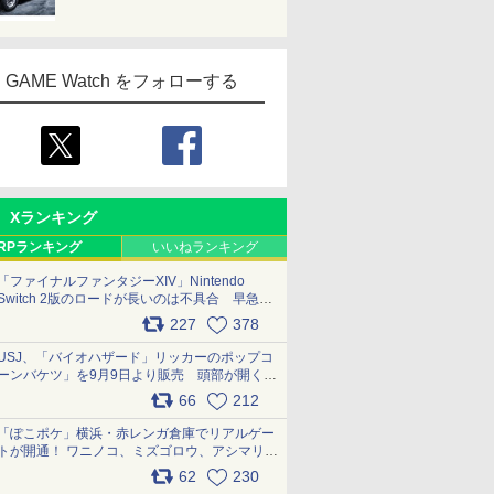
GAME Watch をフォローする
Xランキング
RPランキング
いいねランキング
「ファイナルファンタジーXIV」Nintendo
Switch 2版のロードが長いのは不具合 早急に
アップデートできるよう対応中
227
378
pic.x.com/s9S3nRCAGa
USJ、「バイオハザード」リッカーのポップコ
ーンバケツ」を9月9日より販売 頭部が開く仕
組み。味は恐怖を堪のう「味噌フレーバー」
66
212
pic.x.com/81MuXGahVM
「ぽこポケ」横浜・赤レンガ倉庫でリアルゲー
トが開通！ ワニノコ、ミズゴロウ、アシマリ登
場シーンをレポート pic.x.com/LDgEByVl6D
62
230