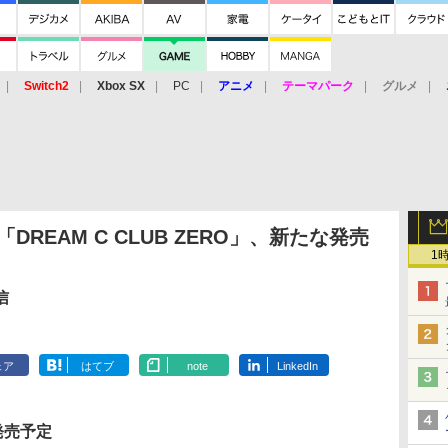
Switch2
Xbox SX
PC
アニメ
テーマパーク
グルメ
 Vita
3DS
アーケード
VR
「DREAM C CLUB ZERO」、新たな発売
1
信
ェア
はてブ
note
LinkedIn
 発売予定