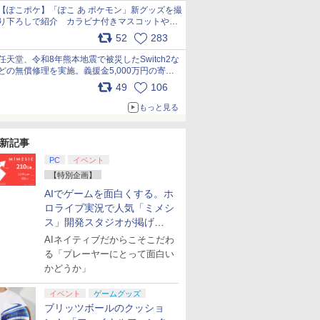
【ぽこポケ】「ぽこ あ ポケモン」新グッズを撮
り下ろしで紹介 カラビナ付きマスコットやス
クエアポーチが仲間入り
52
283
pic.x.com/XmVAgBxaW5
任天堂、令和8年熊本地震で被災したSwitch2な
どの無償修理を実施。義援金5,000万円の寄付
も発表 pic.x.com/BAYsMfUfUC
49
106
もっと見る
新記事
PC
イベント
【特別企画】
AIでゲームを面白くする。ホ
ロライブ実況で人気「ミメシ
ス」開発スタジオが掲げ
る“AI活用の信念”とは？【講
AIネイティブだからこそこだわ
演レポート】
る「プレーヤーにとって面白い
かどうか」
イベント
ゲームグッズ
ブリッツボールのクッショ