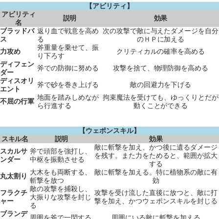
【アビリティ】
アビリティ
説明
効果
名
ブラッドバ
返り血で戦意を高め
次の攻撃で敵に与えたダメージを自分
ス
る
のＨＰに加える
斧重量を乗せて、振
力攻め
クリティカルの確率を高める
り下ろす
ディフェン
斧での防御に努める
攻撃を捨て、物理防御を高める
ダー
ディスオリ
斧で砂を巻き上げる
敵の回避力を下げる
エント
地面を踏みしめなが
拘束魔法を受けても、ゆっくりとだが
不屈の行軍
ら行進する
動くことができる
【ウェポンスキル】
スキル名
説明
効果
敵に斬撃を加え、かつ後に遺るダメージ
スカルサ
斧で頭部を強打し、
を残す。また力をためると、範囲が拡大
ンダー
中枢を振動させる
する
大木をも両断する、
敵に斬撃を加える。特に植物系の敵に有
丸太割り
斬撃を放つ
効
敵の攻撃を捕殺し、
フラクチ
攻撃を受け流した直後に放つと、敵に打
大振りな攻撃を封じ
ャー
撃を加え、かつウェポンスキルを封じる
る
ブランデ
周囲を斧で一閃する
周囲にいる敵に斬撃を加える