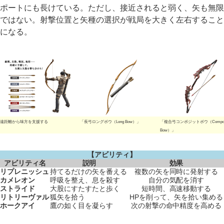
ポートにも長けている。ただし、接近されると弱く、矢も無限
ではない。射撃位置と矢種の選択が戦局を大きく左右すること
になる。
遠距離から味方を支援する
「長弓ロングボウ（Long Bow）」
「複合弓コンポジットボウ（Composi
Bow）」
【アビリティ】
アビリティ名
説明
効果
リプレニッシュ
持てるだけの矢を番える
複数の矢を同時に発射する
カメレオン
呼吸を整え、息を殺す
自分の気配を消す
ストライド
大股にすたすたと歩く
短時間、高速移動する
リトリーヴァル
狐矢を拾う
HPを削って、矢を拾い集める
ホークアイ
鷹の如く目を凝らす
次の射撃の命中精度を高める