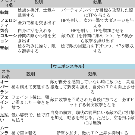
説明
効果
ィ名
槍旗を掲げ、士気を
パーティメンバーが目標を攻撃した際
鼓舞
鼓舞する
にTPを与える
フェロシ
HPを削り、次の一撃で大ダメージを与
全力で槍を突き出す
ティ
える
気合
自身に活を入れる
HPを削り、TPを増加させる
コルーシ
仲間の陰から槍を突
敵の注目を仲間に集めつつ、その奥か
ョン
き出す
ら攻撃を繰り出す
槍を巧みに操り、敵
槍で敵の回避力を下げつつ、HPを吸収
竜剣
を翻弄する
する
【ウェポンスキル】
スキ
説明
効果
ル名
オー
敵が自分を感知していない時に放つと、高速
バー
槍を構えて突進する
接近して刺突を加え、自分のＴＰを向上させ
ラン
る
フェ
フェイント後に、狙
敵に攻撃を回避された直後に放つと、必ずヒ
イン
い澄ました一突きを
ットする刺突攻撃となる
ト
放つ
自身の前方、扇状の範囲にいる敵の足に打撃
足払
低い姿勢で、槍で打
を加え、動きを封じる。ただし、空を飛ぶ敵
い
ち払う
には無効
ムー
ンラ
槍で突き斬る
斬撃を加え、敵のＴＰ上昇を抑制する