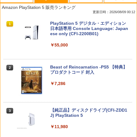
Amazon PlayStation 5 販売ランキング
更新日時：2026/08/09 00:12
スプラトゥーン レイダース|オンライン
PlayStation 5 デジタル・エディション
1
1
コード版
日本語専用 Console Language: Japan
ese only (CFI-2200B01)
￥5,832
￥55,000
スプラトゥーン レイダース -Switch2
Beast of Reincarnation -PS5 【特典】
2
2
プロダクトコード 封入
￥6,449
￥7,286
Nintendo Switch 2(日本語・国内専用)
【純正品】ディスクドライブ(CFI-ZDD1
3
3
J) PlayStation 5
￥55,491
￥11,980