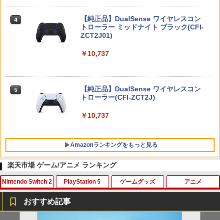
【純正品】DualSense ワイヤレスコン
ニンテンドープリペイド番号 9000円|オ
4
4
トローラー ミッドナイト ブラック(CFI-
ンラインコード版
ZCT2J01)
￥9,000
￥10,737
ニンテンドープリペイド番号 5000円|オ
5
【純正品】DualSense ワイヤレスコン
ンラインコード版
5
トローラー(CFI-ZCT2J)
￥5,000
￥10,737
Amazonランキングをもっと見る
楽天市場 ゲーム/アニメ ランキング
Nintendo Switch 2
PlayStation 5
ゲームグッズ
アニメ
【純正品】Xbox ワイヤレス コントロー
劇場版「鬼滅の刃」無限城編 第一章 猗
1
1
ラー + USB-C® ケーブル
窩座再来 通常版 [Blu-ray]
おすすめ記事
￥8,300
￥3,982