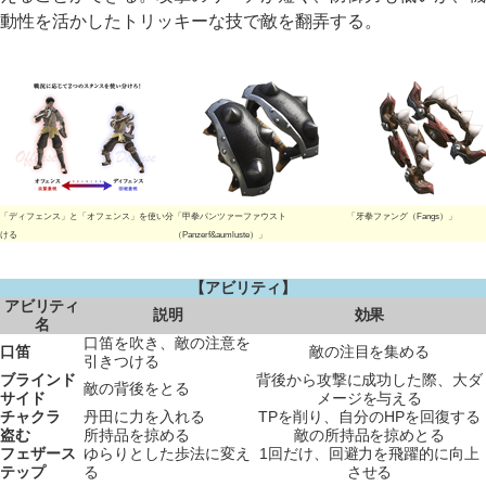
動性を活かしたトリッキーな技で敵を翻弄する。
「ディフェンス」と「オフェンス」を使い分
「甲拳パンツァーファウスト
「牙拳ファング（Fangs）」
ける
（Panzerf&aumluste）」
【アビリティ】
アビリティ
説明
効果
名
口笛を吹き、敵の注意を
口笛
敵の注目を集める
引きつける
ブラインド
背後から攻撃に成功した際、大ダ
敵の背後をとる
サイド
メージを与える
チャクラ
丹田に力を入れる
TPを削り、自分のHPを回復する
盗む
所持品を掠める
敵の所持品を掠めとる
フェザース
ゆらりとした歩法に変え
1回だけ、回避力を飛躍的に向上
テップ
る
させる