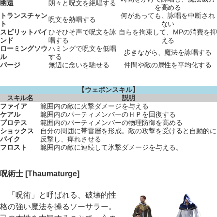
幽遠
朗々と呪文を絶唱する
を高める
トランスチャン
何があっても、詠唱を中断され
呪文を熱唱する
ト
ない
スピリットバイ
ひそひそ声で呪文を詠
自らを拘束して、MPの消費を抑
ンド
唱する
える
ローミングソウ
ハミングで呪文を低唱
歩きながら、魔法を詠唱する
ル
する
パージ
無辺に念いを馳せる
仲間や敵の属性を平均化する
【ウェポンスキル】
スキル名
説明
ファイア
範囲内の敵に火撃ダメージを与える
ケアル
範囲内のパーティメンバーのＨＰを回復する
プロテス
範囲内のパーティメンバーの物理防御を高める
ショックス
自分の周囲に帯雷層を形成。敵の攻撃を受けると自動的に
パイク
反撃し、痺れさせる
フロスト
範囲内の敵に連続して氷撃ダメージを与える。
呪術士 [Thaumaturge]
「呪術」と呼ばれる、破壊的性
格の強い魔法を操るソーサラー。