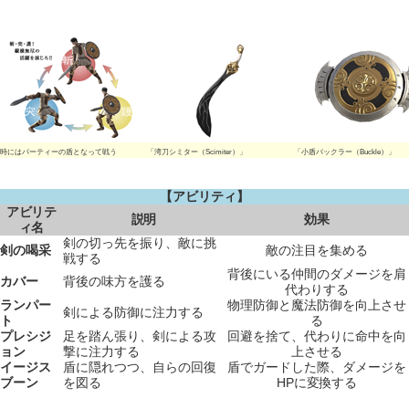
時にはパーティーの盾となって戦う
「湾刀シミター（Scimiter）」
「小盾バックラー（Buckle）」
【アビリティ】
アビリテ
説明
効果
ィ名
剣の切っ先を振り、敵に挑
剣の喝采
敵の注目を集める
戦する
背後にいる仲間のダメージを肩
カバー
背後の味方を護る
代わりする
ランパー
物理防御と魔法防御を向上させ
剣による防御に注力する
ト
る
プレシジ
足を踏ん張り、剣による攻
回避を捨て、代わりに命中を向
ョン
撃に注力する
上させる
イージス
盾に隠れつつ、自らの回復
盾でガードした際、ダメージを
ブーン
を図る
HPに変換する