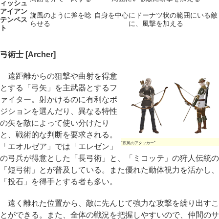
ィッシュ
アイアン
旋風のように斧を唸
自身を中心にドーナツ状の範囲にいる敵
テンペス
らせる
に、風撃を加える
ト
弓術士 [Archer]
遠距離からの狙撃や曲射を得意
とする「弓矢」を主武器とするフ
ァイター。射かけるのに有利なポ
ジションを選んだり、異なる特性
の矢を敵によって使い分けたり
と、戦術的な判断を要求される。
“疾風のアタッカー”
「エオルゼア」では「エレゼン」
の弓兵が得意とした「長弓術」と、「ミコッテ」の狩人伝統の
「短弓術」とが普及している。また優れた動体視力を活かし、
「投石」を得手とする者も多い。
遠く離れた位置から、敵に先んじて強力な攻撃を繰り出すこ
とができる。また、全体の戦況を把握しやすいので、仲間のサ