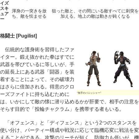
イズ
スキ
渾身の一突きを放
狙った敵と、その間にいる敵すべてに刺突を
ュア
ち、敵を怯ませる
加える。地上の敵は動きが鈍くなる
ー
格闘士 [Pugilist]
伝統的な護身術を習得したファ
イター。鍛え抜かれた拳はすでに
武器を帯びているに等しいが、手
の延長上にある武器「闘器」を装
着することによって、その破壊力
はさらに倍加される。得意のクロ
ーズファイトに持ち込むために
“無手のパニッシャー”
は、いかにして敵の懐に潜り込めるかが肝要で、相手の注意を
そらす目的で「投輪チャクラム」を携帯する者もいる。
「オフェンス」と「ディフェンス」という2つのスタンスを
使い分け、パーティー構成や戦況に応じて臨機応変に戦法を変
えることができる。攻撃のリーチが短く、防御力も低いが、機