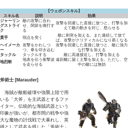
【ウェポンスキル】
スキル名
説明
効果
ジャーリン
敵の攻撃に合わ
攻撃を回避した直後に放つと、打撃を加
グストライ
せ、関節を痛打す
えて敵の動きを封じ、怒らせる
ク
る
敵に刺突を加える。また連続して放て
貫手
弱点を突く
ば、攻撃がクリティカルになり易くなる
ヘイメーカ
攻撃をかわしつ
攻撃を回避した直後に放つと、敵に強力
ー
つ、拳を叩き込む
な打撃を加える
タックル
タックルする
敵に高速接近し、打撃を加える
地表を伝う衝撃波
遠距離に届く土撃を加える。ただし、空
地烈斬
を走らせる
中の敵には無効
斧術士 [Marauder]
海賊が敵船破壊や強襲上陸で用
いる「大斧」を主武器とするファ
イター。伝統的な海賊武器という
印象が強いが、都市間の戦争や強
大な魔物の討伐戦で大暴れし、英
雄として武名を残した「斧術士」