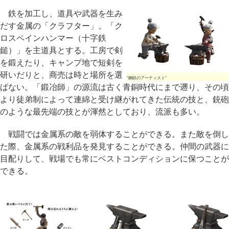
鉄を加工し、道具や武器を生み
だす金属の「クラフター」。「ク
ロスペインハンマー（十字鉄
鎚）」を主道具とする。工房で剣
を鍛えたり、キャンプ地で短剣を
研いだりと、商売は時と場所を選
“鋼鉄のアーティスト”
ばない。「鍛冶師」の源流は古く青銅時代にまで遡り、その頃
より徒弟制によって連綿と受け継がれてきた伝統の技と、銃砲
のような最先端の技とが渾然としており、流派も多い。
戦闘では金属系の敵を弱体することができる。また敵を倒し
た際、金属系の戦利品を発見することができる。仲間の武器に
目配りして、戦場でも常にベストコンディションに保つことが
できる。