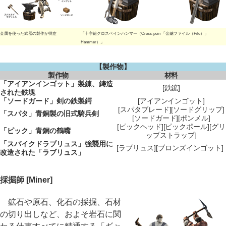
金属を使った武器の製作が得意
「十字鎚クロスペインハンマー（Cross-pein
「金鑢ファイル（File）」
Hammer）」
【製作物】
製作物
材料
「アイアンインゴット」製錬、鋳造
[鉄鉱]
された鉄塊
「ソードガード」剣の鉄製鍔
[アイアンインゴット]
[スパタブレード][ソードグリップ]
「スパタ」青銅製の旧式騎兵剣
[ソードガード][ポンメル]
[ピックヘッド][ピックポール][グリ
「ピック」青銅の鶴嘴
ップストラップ]
「スパイクドラブリュス」強襲用に
[ラブリュス][ブロンズインゴット]
改造された「ラブリュス」
採掘師 [Miner]
鉱石や原石、化石の採掘、石材
の切り出しなど、およそ岩石に関