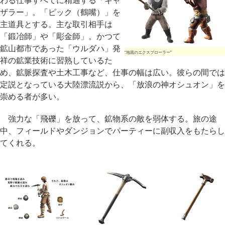
わる仕事すべてに精通する「ギャ
ザラー」。「ピック（鶴嘴）」を
主道具とする。主な取引相手は
「鍛冶師」や「彫金師」。かつて
鉱山都市であった「ウルダハ」発
“地底のエクスプローラー”
祥の鉱業技術に習熟しているた
め、鉱脈探査や土木工事など、仕事の幅は広い。彼らの間では
定説となっている大陸漂流説から、「放浪の神オシュオン」を
崇める者が多い。
強力な「飛礫」を放って、鉱物系の敵を弱体する。旅の途
中、フィールドやダンジョンでパーティーに副収入をもたらし
てくれる。