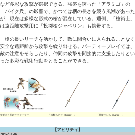
など多彩な攻撃が選択できる。強盛を誇った「アラミゴ」の
「バイク兵」の影響で、かつては柄の長さを競う風潮があった
が、現在は多様な形式の槍が混在している。通例、「槍術士」
は遠距離攻撃用に「投擲槍ジャベリン」も携帯する。
槍の長いリーチを活かして、敵に間合いに入られることなく
安全な遠距離から攻撃を繰り出せる。パーティープレイでは、
敵の注意をそらしたり、仲間の攻撃を間接的に支援したりとい
った多彩な戦術行動をとることができる。
支援にも長けたファイター
「鉄槍スピア（Spear）」
「騎槍ランス（Lance）」
【アビリティ】
アビリテ