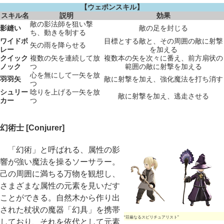
【ウェポンスキル】
スキル名
説明
効果
敵の影法師を狙い撃
影縫い
敵の足を封じる
ち、動きを制する
ワイドボ
目標とする敵と、その周囲の敵に射撃
矢の雨を降らせる
レー
を加える
クイック
複数の矢を連続して放
複数本の矢を次々に番え、前方扇状の
ノック
つ
範囲の敵に射撃を加える
心を無にして一矢を放
羽羽矢
敵に射撃を加え、強化魔法を打ち消す
つ
シュリー
唸りを上げる一矢を放
敵に射撃を加え、逃走させる
カー
つ
幻術士 [Conjurer]
「幻術」と呼ばれる、属性の影
響が強い魔法を操るソーサラー。
己の周囲に満ちる万物を観想し、
さまざまな属性の元素を見いだす
ことができる。自然木から作り出
された杖状の魔器「幻具」を携帯
“荘厳なるスピリチュアリスト”
しており、それを依代として元素