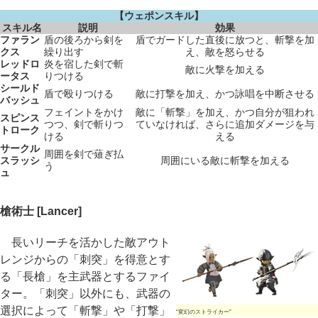
【ウェポンスキル】
スキル名
説明
効果
ファラン
盾の後ろから剣を
盾でガードした直後に放つと、斬撃を加
クス
繰り出す
え、敵を怒らせる
レッドロ
炎を宿した剣で斬
敵に火撃を加える
ータス
りつける
シールド
盾で殴りつける
敵に打撃を加え、かつ詠唱を中断させる
バッシュ
フェイントをかけ
敵に「斬撃」を加え、かつ自分が狙われ
スピンス
つつ、剣で斬りつ
ていなければ、さらに追加ダメージを与
トローク
ける
える
サークル
周囲を剣で薙ぎ払
スラッシ
周囲にいる敵に斬撃を加える
う
ュ
槍術士 [Lancer]
長いリーチを活かした敵アウト
レンジからの「刺突」を得意とす
る「長槍」を主武器とするファイ
ター。「刺突」以外にも、武器の
選択によって「斬撃」や「打撃」
“変幻のストライカー”