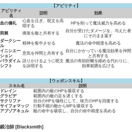
【アビリティ】
アビリティ
説明
効果
名
心血を注ぎ、呪文を高
血の儀礼
HPを削って魔法威力を高める
唱する
自分が受けたダメージを、与えた者
荊棘
痛覚を敵と共有する
にそのまま返す
ダークシー
精神を集中させる
魔法の命中精度を高める
ル
イニシエー
自分にかかっている魔法効果を仲間
意気を仲間と共有する
ション
と共有する
パラダイム
語りかけるように呪文
魔法の有効距離を縮める代わりに、
シフト
を詠唱する
効果範囲を広げる
【ウェポンスキル】
スキル名
説明
ドレイン
範囲内の敵のHPを吸収する
グラビデ
範囲内の敵の足を遅くする
サクリファ
自分のHPを犠牲にして、味方のHPを回復する
サイフォマッジ
行動不能の敵からMPを吸収する
アブゾアキュル
敵の命中を吸収し、自分の命中精度を高める
鍛冶師 [Blacksmith]