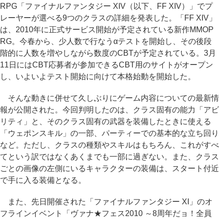
RPG「ファイナルファンタジー XIV（以下、FF XIV）」でプ
レーヤーが選べる9つのクラスの詳細を発表した。「FF XIV」
は、2010年に正式サービス開始が予定されている新作MMOP
RG。今春から、少人数で行なうαテストを開始し、その後段
階的に人数を増やしながら数度のCBTが予定されている。3月
11日にはCBT応募者が参加できるCBT用のサイトがオープン
し、いよいよテスト開始に向けて本格始動を開始した。
そんな動きに併せて久しぶりにゲーム内容についての最新情
報が公開された。今回判明したのは、クラス固有の能力「アビ
リティ」と、そのクラス固有の武器を装備したときに使える
「ウェポンスキル」の一部、パーティーでの基本的な立ち回り
など。ただし、クラスの種類やスキルはもちろん、これがすべ
てという訳ではなくあくまでも一部に過ぎない。また、クラス
ごとの画像の左側にいるキャラクターの装備は、スタート付近
で手に入る装備となる。
また、先日開催された「ファイナルファンタジー XI」のオ
フラインイベント「ヴァナ★フェス2010 ～8周年だョ！全員