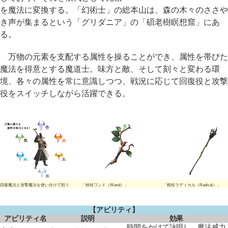
を魔法に変換する。「幻術士」の総本山は、森の木々のささや
き声が集まるという「グリダニア」の「碩老樹瞑想窟」にあ
る。
万物の元素を支配する属性を操ることができ、属性を帯びた
魔法を得意とする魔道士。味方と敵、そして刻々と変わる環
境、各々の属性を常に意識しつつ、戦況に応じて回復役と攻撃
役をスイッチしながら活躍できる。
回復魔法と攻撃魔法を使い分けて戦う
「枝杖ワンド（Wand）」
「根杖ラディカル（Radical）」
【アビリティ】
アビリティ名
説明
効果
時間をかけて詠唱し、魔法威力