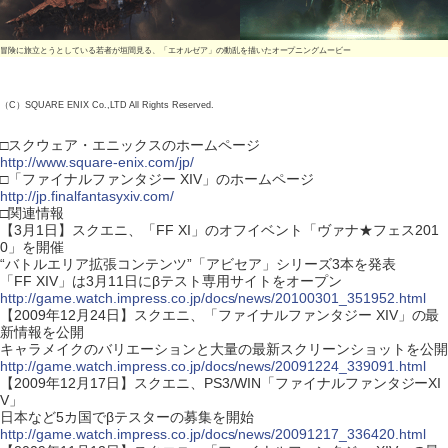
冒険に旅立とうとしている若者が垣間見る、「エオルゼア」の動乱を描いたオープニングムービー
（C）SQUARE ENIX Co.,LTD All Rights Reserved.
□スクウェア・エニックスのホームページ
http://www.square-enix.com/jp/
□「ファイナルファンタジー XIV」のホームページ
http://jp.finalfantasyxiv.com/
□関連情報
【3月1日】スクエニ、「FF XI」のオフイベント「ヴァナ★フェス201
0」を開催
“バトルエリア拡張コンテンツ”「アビセア」シリーズ3本を発表
「FF XIV」は3月11日にβテスト専用サイトをオープン
http://game.watch.impress.co.jp/docs/news/20100301_351952.html
【2009年12月24日】スクエニ、「ファイナルファンタジー XIV」の最
新情報を公開
キャラメイクのバリエーションと大量の最新スクリーンショットを公開
http://game.watch.impress.co.jp/docs/news/20091224_339091.html
【2009年12月17日】スクエニ、PS3/WIN「ファイナルファンタジーXI
V」
日本など5カ国でβテスターの募集を開始
http://game.watch.impress.co.jp/docs/news/20091217_336420.html