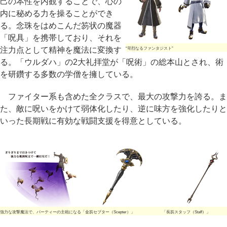
己の本性を内観することで、心の
内に秘める力を操ることができ
る。念珠をはめこんだ笏状の魔器
「呪具」を携帯しており、それを
注力点として精神を魔法に変換す
“苛烈なるファンタジスト”
る。「ウルダハ」の2大礼拝堂が「呪術」の総本山とされ、術
を研鑽する多数の学僧を擁している。
ファイター系も含めた全クラスで、最大の攻撃力を誇る。ま
た、敵に呪いをかけて弱体化したり、逆に味方を強化したりと
いった長期戦に有効な戦闘支援を得意としている。
強力な攻撃魔法で、パーティーの主砲になる
「金笏セプター（Scepter）」
「長笏スタッフ（Staff）」