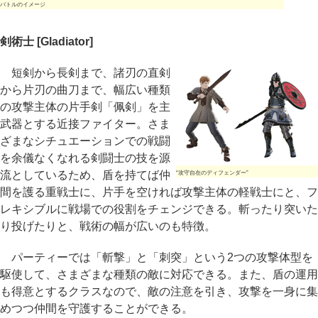
バトルのイメージ
剣術士 [Gladiator]
短剣から長剣まで、諸刃の直剣
から片刃の曲刀まで、幅広い種類
の攻撃主体の片手剣「佩剣」を主
武器とする近接ファイター。さま
ざまなシチュエーションでの戦闘
を余儀なくなれる剣闘士の技を源
流としているため、盾を持てば仲
“攻守自在のディフェンダー”
間を護る重戦士に、片手を空ければ攻撃主体の軽戦士にと、フ
レキシブルに戦場での役割をチェンジできる。斬ったり突いた
り投げたりと、戦術の幅が広いのも特徴。
パーティーでは「斬撃」と「刺突」という2つの攻撃体型を
駆使して、さまざまな種類の敵に対応できる。また、盾の運用
も得意とするクラスなので、敵の注意を引き、攻撃を一身に集
めつつ仲間を守護することができる。