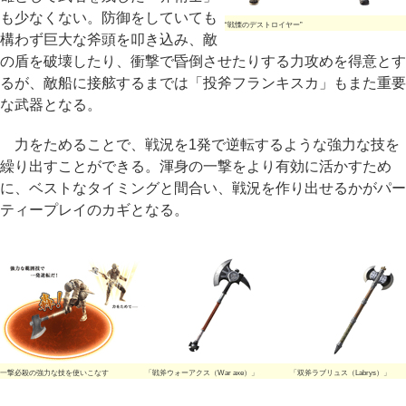
も少なくない。防御をしていても
“戦慄のデストロイヤー”
構わず巨大な斧頭を叩き込み、敵
の盾を破壊したり、衝撃で昏倒させたりする力攻めを得意とす
るが、敵船に接舷するまでは「投斧フランキスカ」もまた重要
な武器となる。
力をためることで、戦況を1発で逆転するような強力な技を
繰り出すことができる。渾身の一撃をより有効に活かすため
に、ベストなタイミングと間合い、戦況を作り出せるかがパー
ティープレイのカギとなる。
一撃必殺の強力な技を使いこなす
「戦斧ウォーアクス（War axe）」
「双斧ラブリュス（Labrys）」