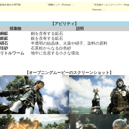
鉱物を集める専門家
「鶴嘴ピック（Pickaxe）」
「砕石鎚ナッピングハンマー（Knapp
Hammer）」
【アビリティ】
採集物
説明
銅鉱
銅を含有する鉱石
銀鉱
銀を含有する鉱石
硝石
半透明の結晶体。火薬や硝子、染料の原料
珪砂
石英粒からなる白色砂
リトルワーム
地中に生息する小さな環虫
【オープニングムービーのスクリーンショット】