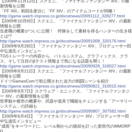
【2009年11月12日】スクエニ、「ファイナルファンタジー XIV」の最
新情報を公開
「FF XIII」初回生産分に「FF XIV」のアイテムコードが同梱！
http://game.watch.impress.co.jp/docs/news/20091112_328277.html
【2009年10月8日】スクエニ、「ファイナルファンタジー XIV」の最新
情報を公開
生産職の概要がついに公開！ 狩猟をして素材を得るハンターの生き様
とは!?
http://game.watch.impress.co.jp/docs/news/20091008_320176.html
【2009年9月28日】「ファイナルファンタジー XIV」プロデューサー田
中弘道氏インタビュー
TGSトレーラーの内容から、バトルシステム、グラフィックス、クラ
ス、そして注目のβテスト情報まで気になる話題を聞く！
http://game.watch.impress.co.jp/docs/news/20090928_318027.html
【2009年8月21日】スクエニ、「ファイナルファンタジー XIV」の最新
情報を公開
ドイツGamesComで初公開された迫力の戦闘シーンを紹介
http://game.watch.impress.co.jp/docs/news/20090821_310015.html
【2009年8月7日】スクウェア・エニックス、「ファイナルファンタジ
ー XIV」の最新情報を公開
世界観や都市の概要や、武器や道具で職能をチェンジする「アーマリー
システム」の詳細も
http://game.watch.impress.co.jp/docs/news/20090807_307582.html
【2009年6月4日】「ファイナルファンタジー XIV」プロデューサー田
中弘道氏インタビュー
“成長”をキーワードに、レベル制からの脱却を計った新世代のMMORP
G