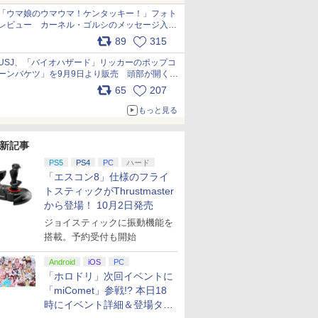
「ウマ娘のウマウマ！ケンタッキー！」フォト
レビュー カーネル・ゴルシのメッセージ入り
パッケージや描き下ろしトレカなどが登場
89
315
pic.x.com/PjnkR9vkXl
USJ、「バイオハザード」リッカーのポップコ
ーンバケツ」を9月9日より販売 頭部が開く仕
組み。味は恐怖を堪のう「味噌フレーバー」
65
207
pic.x.com/81MuXGahVM
もっと見る
新記事
PS5
PS4
PC
ハード
「エスコン8」仕様のフライ
トスティックがThrustmaster
から登場！ 10月2日発売
ジョイスティックに振動機能を
搭載。予約受付も開始
Android
iOS
PC
「ホロドリ」次回イベントに
「miComet」参戦!? 本日18
時にイベント詳細＆登場タレ