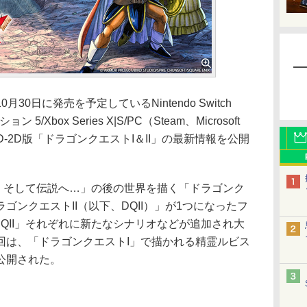
0日に発売を予定しているNintendo Switch
ョン 5/Xbox Series X|S/PC（Steam、Microsoft
PG、HD-2D版「ドラゴンクエストI＆II」の最新情報を公開
I そして伝説へ…」の後の世界を描く「ドラゴンク
ラゴンクエストII（以下、DQII）」が1つになったフ
DQII」それぞれに新たなシナリオなどが追加され大
回は、「ドラゴンクエストI」で描かれる精霊ルビス
公開された。