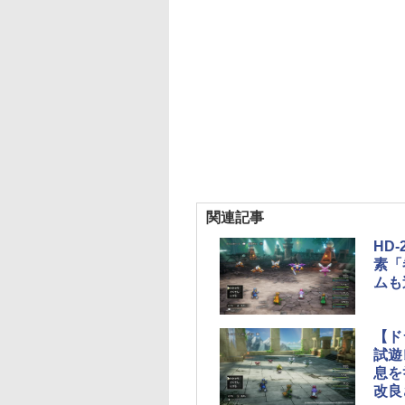
関連記事
HD
素「
ムも
【ド
試遊
息を
改良