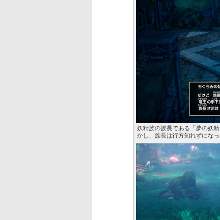
妖精族の族長である「夢の妖精
かし、族長は行方知れずになっ