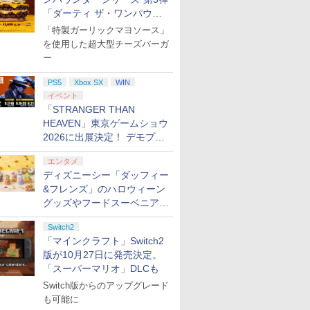
「ダーティ ザ・ワンパウン
ダー」を8月7日発売
「特製ガーリックマヨソース」
を使用した超大型チーズバーガ
ー
PS5
Xbox SX
WIN
イベント
「STRANGER THAN
HEAVEN」東京ゲームショウ
2026に出展決定！ デモプレ
イや体験型展示も
エンタメ
ディズニーシー「ダッフィー
&フレンズ」のハロウィーン
グッズやフードスーベニアが
8月25日より発売
Switch2
「マインクラフト」Switch2
版が10月27日に発売決定。
「スーパーマリオ」DLCも
Switch版からのアップグレード
も可能に