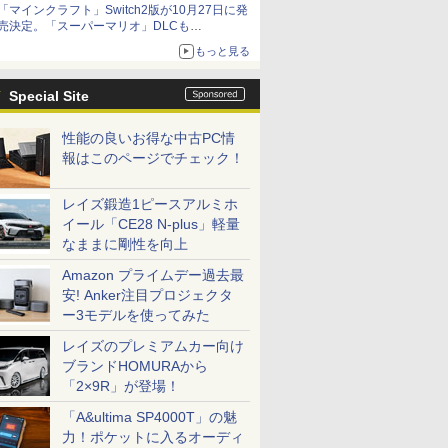
「マインクラフト」Switch2版が10月27日に発
も開始
売決定。「スーパーマリオ」DLCも
Switch版からのアップグレードも可能に
もっと見る
Special Site
性能の良いお得な中古PC情
報はこのページでチェック！
レイズ鍛造1ピースアルミホ
イール「CE28 N-plus」軽量
なままに剛性を向上
Amazon プライムデー過去最
安! Anker注目プロジェクタ
ー3モデルを使ってみた
レイズのプレミアムカー向け
ブランドHOMURAから
「2×9R」が登場！
「A&ultima SP4000T」の魅
力！ポケットに入るオーディ