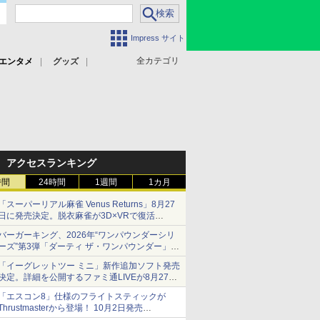
Impress サイト
全カテゴリ
エンタメ
グッズ
アクセスランキング
時間
24時間
1週間
1カ月
「スーパーリアル麻雀 Venus Returns」8月27
日に発売決定。脱衣麻雀が3D×VRで復活
発売から2週間は20%オフになるセールが実施
バーガーキング、2026年“ワンパウンダーシリ
ーズ”第3弾「ダーティ ザ・ワンパウンダー」を
8月7日発売
「イーグレットツー ミニ」新作追加ソフト発売
「特製ガーリックマヨソース」を使用した超大
決定。詳細を公開するファミ通LIVEが8月27日
型チーズバーガー
20時から配信
「エスコン8」仕様のフライトスティックが
シリーズ累計100タイトルへ
Thrustmasterから登場！ 10月2日発売
ジョイスティックに振動機能を搭載。予約受付