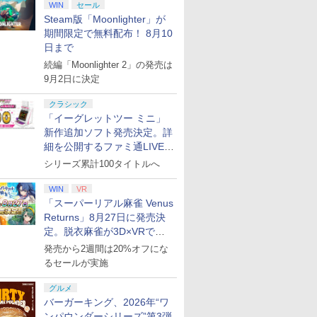
WIN
セール
Steam版「Moonlighter」が
期間限定で無料配布！ 8月10
日まで
続編「Moonlighter 2」の発売は
9月2日に決定
クラシック
「イーグレットツー ミニ」
新作追加ソフト発売決定。詳
細を公開するファミ通LIVEが
8月27日20時から配信
シリーズ累計100タイトルへ
WIN
VR
「スーパーリアル麻雀 Venus
Returns」8月27日に発売決
定。脱衣麻雀が3D×VRで復
活
発売から2週間は20%オフにな
るセールが実施
グルメ
バーガーキング、2026年“ワ
ンパウンダーシリーズ”第3弾