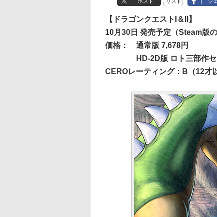
ポスト
リスト
シ
【ドラゴンクエストI＆II】
10月30日 発売予定（Steam版
価格：
通常版 7,678円
HD-2D版 ロト三部作セッ
CEROレーティング：B（12才