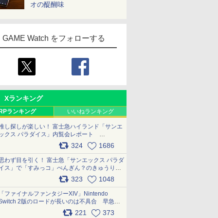
オの醍醐味
GAME Watch をフォローする
Xランキング
RPランキング
いいねランキング
推し探しが楽しい！ 富士急ハイランド「サンエ
ックス パラダイス」内覧会レポート
pic.x.com/p718c0QB0k
324
1686
思わず目を引く！ 富士急「サンエックス パラダ
イス」で「すみっコ」ぺんぎん？のきゅうりド
ッグを食べてみた イラストそのままのメニュ
323
1048
ー化に挑戦。これが意外にもおいしい
pic.x.com/Kgl04hZaeg
「ファイナルファンタジーXIV」Nintendo
Switch 2版のロードが長いのは不具合 早急に
アップデートできるよう対応中
221
373
pic.x.com/s9S3nRCAGa