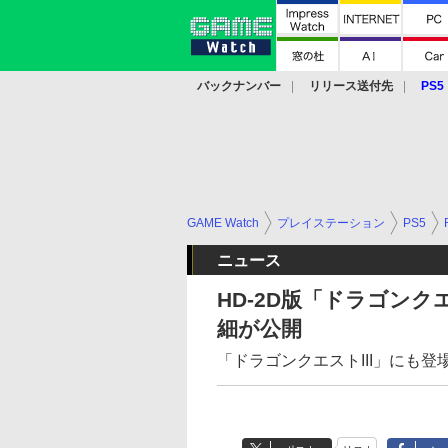
バックナンバー
リリース送付先
PS5
モバイル
eスポーツ
クラウド
PS
GAME Watch
プレイステーション
PS5
ニュース
HD-2D版「ドラゴンク
細が公開
「ドラゴンクエストIII」にも