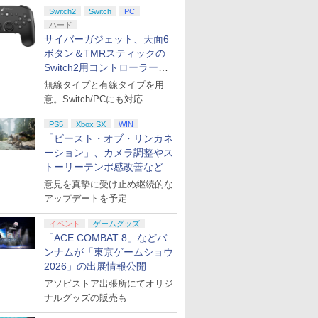
ント公開
Switch2
Switch
PC
ハード
サイバーガジェット、天面6
ボタン＆TMRスティックの
Switch2用コントローラーを9
月下旬発売！
無線タイプと有線タイプを用
意。Switch/PCにも対応
PS5
Xbox SX
WIN
「ビースト・オブ・リンカネ
ーション」、カメラ調整やス
トーリーテンポ感改善などの
アプデを1週間以内に実施
意見を真摯に受け止め継続的な
アップデートを予定
イベント
ゲームグッズ
「ACE COMBAT 8」などバ
ンナムが「東京ゲームショウ
2026」の出展情報公開
アソビストア出張所にてオリジ
ナルグッズの販売も