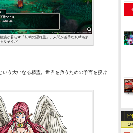
精族が暮らす「妖精の隠れ里」。人間が苦手な妖精も多
ありそうだ
いう大いなる精霊。世界を救うための予言を授け
1