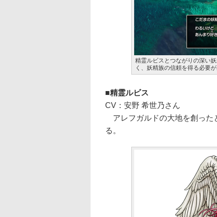
精霊ルビスとつながりの深い妖
く、妖精族の信頼を得る必要が
精霊ルビス
CV：安野 希世乃さん
アレフガルドの大地を創ったと
る。