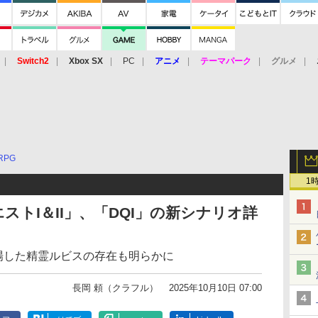
Switch2
Xbox SX
PC
アニメ
テーマパーク
グルメ
 Vita
3DS
アーケード
VR
RPG
1
エストI＆II」、「DQI」の新シナリオ詳
登場した精霊ルビスの存在も明らかに
長岡 頼（クラフル）
2025年10月10日 07:00