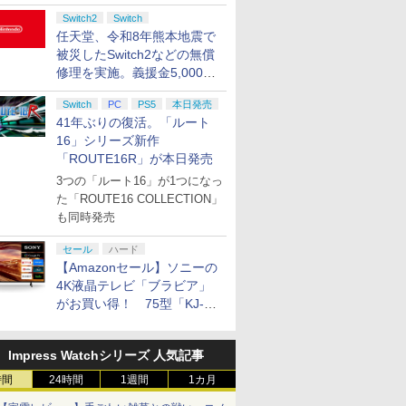
Switch2
Switch
任天堂、令和8年熊本地震で
被災したSwitch2などの無償
修理を実施。義援金5,000万
円の寄付も発表
Switch
PC
PS5
本日発売
41年ぶりの復活。「ルート
16」シリーズ新作
「ROUTE16R」が本日発売
3つの「ルート16」が1つになっ
た「ROUTE16 COLLECTION」
も同時発売
セール
ハード
【Amazonセール】ソニーの
4K液晶テレビ「ブラビア」
がお買い得！ 75型「KJ-
75X75WL」などラインナッ
プ
Impress Watchシリーズ 人気記事
時間
24時間
1週間
1カ月