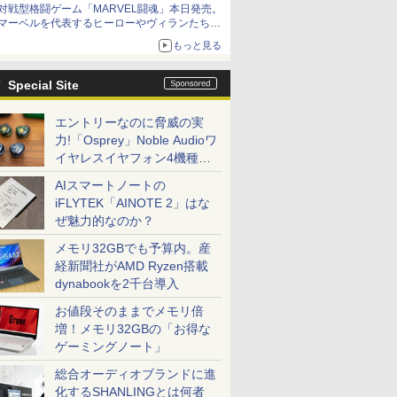
対戦型格闘ゲーム「MARVEL闘魂」本日発売。
アイスカップに入ったスライムやわたぼう、ベ
マーベルを代表するヒーローやヴィランたちが
ビーサタンなどがオリジナルアートで登場
登場
もっと見る
「GUILTY GEAR」などの格ゲーを手掛けるア
ークシステムワークスが開発
Special Site
エントリーなのに脅威の実
力!「Osprey」Noble Audioワ
イヤレスイヤフォン4機種を
一気に聴く
AIスマートノートの
iFLYTEK「AINOTE 2」はな
ぜ魅力的なのか？
メモリ32GBでも予算内。産
経新聞社がAMD Ryzen搭載
dynabookを2千台導入
お値段そのままでメモリ倍
増！メモリ32GBの「お得な
ゲーミングノート」
総合オーディオブランドに進
化するSHANLINGとは何者