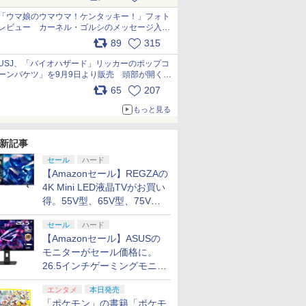
pic.x.com/s9S3nRCAGa
「ウマ娘のウマウマ！ケンタッキー！」フォト
レビュー カーネル・ゴルシのメッセージ入り
パッケージや描き下ろしトレカなどが登場
89
315
pic.x.com/PjnkR9vkXl
USJ、「バイオハザード」リッカーのポップコ
ーンバケツ」を9月9日より販売 頭部が開く仕
組み。味は恐怖を堪のう「味噌フレーバー」
65
207
pic.x.com/81MuXGahVM
もっと見る
新記事
セール
ハード
【Amazonセール】REGZAの
4K Mini LED液晶TVがお買い
得。55V型、65V型、75V型
の2026年モデルがラインナ
セール
ハード
ップ
【Amazonセール】ASUSの
モニターがセール価格に。
26.5インチゲーミングモニタ
ー「ROG Strix OLED
エンタメ
本日発売
XG27ACDMS」限定モデルも
「ポケモン」の書籍「ポケモ