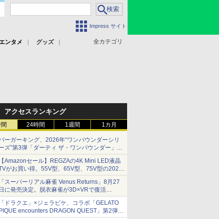
Impress サイト
全カテゴリ
エンタメ
グッズ
アクセスランキング
時間
24時間
1週間
1カ月
バーガーキング、2026年“ワンパウンダーシリ
ーズ”第3弾「ダーティ ザ・ワンパウンダー」を
8月7日発売
【Amazonセール】REGZAの4K Mini LED液晶
「特製ガーリックマヨソース」を使用した超大
TVがお買い得。55V型、65V型、75V型の2026
型チーズバーガー
年モデルがラインナップ
「スーパーリアル麻雀 Venus Returns」8月27
日に発売決定。脱衣麻雀が3D×VRで復活
発売から2週間は20%オフになるセールが実施
「ドラクエ」×ジェラピケ、コラボ「GELATO
PIQUE encounters DRAGON QUEST」第2弾が
本日発売