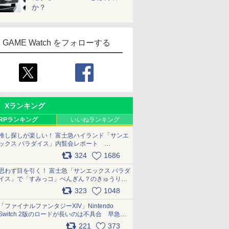
か？
GAME Watch をフォローする
Xランキング
RPランキング
いいねランキング
推し探しが楽しい！ 富士急ハイランド「サンエ
ックス パラダイス」内覧会レポート
pic.x.com/p718c0QB0k
324
1686
思わず目を引く！ 富士急「サンエックス パラダ
イス」で「すみっコ」ぺんぎん？のきゅうりド
ッグを食べてみた イラストそのままのメニュ
323
1048
ー化に挑戦。これが意外にもおいしい
pic.x.com/Kgl04hZaeg
「ファイナルファンタジーXIV」Nintendo
Switch 2版のロードが長いのは不具合 早急に
アップデートできるよう対応中
221
373