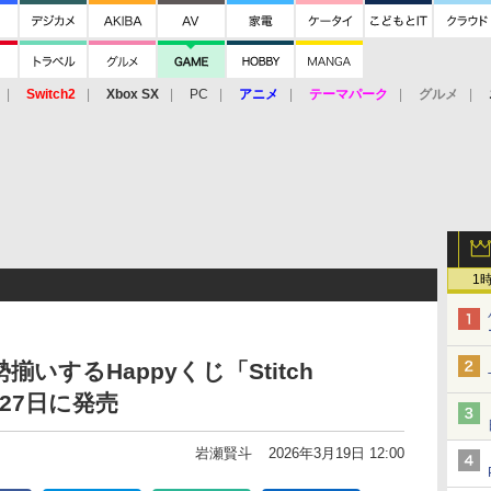
Switch2
Xbox SX
PC
アニメ
テーマパーク
グルメ
 Vita
3DS
アーケード
VR
1
いするHappyくじ「Stitch
3月27日に発売
岩瀬賢斗
2026年3月19日 12:00