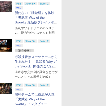
PS5
Xbox SX
Switch2
WIN
新たな力「腕覚醒」を体験！
「鬼武者 Way of the
Sword」最新版プレイレポー
ト
拠点やワイドリニアのシステ
ム、能力強化システムも判明
PS5
Xbox SX
Switch2
WIN
【特別企画】
必殺技音はスーツケースから
生まれた！ 「鬼武者 Way of
the Sword」開発のこだわり
を目撃！
清水寺や安井金比羅宮などでゲ
ームとリアル風景を比較も
PS5
Xbox SX
Switch2
WIN
開発チームでは巌流が人気！
「鬼武者 Way of the
Sword」インタビュー