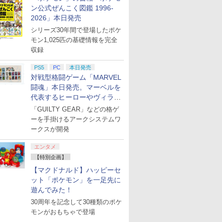
お買い得
ン公式ぜんこく図鑑 1996-
2026」本日発売
シリーズ30年間で登場したポケ
モン1,025匹の基礎情報を完全
収録
PS5
PC
本日発売
対戦型格闘ゲーム「MARVEL
闘魂」本日発売。マーベルを
代表するヒーローやヴィラン
たちが登場
「GUILTY GEAR」などの格ゲ
ーを手掛けるアークシステムワ
ークスが開発
エンタメ
【特別企画】
【マクドナルド】ハッピーセ
ット「ポケモン」を一足先に
遊んでみた！
30周年を記念して30種類のポケ
モンがおもちゃで登場