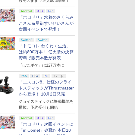
段そのままで最大50%増量！
Android
iOS
PC
「ホロドリ」水着のさくらみ
こさん＆星街すいせいさんが
次回イベントで登場！
Switch2
Switch
「トモコレ わくわく生活」
は約800万本！ 任天堂の決算
資料で販売本数が発表
「ぽこポケ」は127万本に
PS5
PS4
PC
ハード
「エスコン8」仕様のフライ
トスティックがThrustmaster
から登場！ 10月2日発売
ジョイスティックに振動機能を
搭載。予約受付も開始
Android
iOS
PC
「ホロドリ」次回イベントに
「miComet」参戦!? 本日18