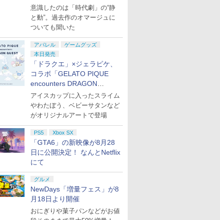
意識したのは「時代劇」の“静
と動”。過去作のオマージュに
ついても聞いた
アパレル
ゲームグッズ
本日発売
「ドラクエ」×ジェラピケ、
コラボ「GELATO PIQUE
encounters DRAGON
QUEST」第2弾が本日発売
アイスカップに入ったスライム
やわたぼう、ベビーサタンなど
がオリジナルアートで登場
PS5
Xbox SX
「GTA6」の新映像が8月28
日に公開決定！ なんとNetflix
にて
グルメ
NewDays「増量フェス」が8
月18日より開催
おにぎりや菓子パンなどがお値