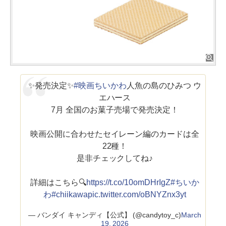
✨発売決定✨
#映画ちいかわ
人魚の島のひみつ ウ
エハース
7月 全国のお菓子売場で発売決定！
映画公開に合わせたセイレーン編のカードは全
22種！
是非チェックしてね♪
詳細はこちら🔍
https://t.co/10omDHrIgZ
#ちいか
わ
#chiikawa
pic.twitter.com/oBNYZnx3yt
— バンダイ キャンディ【公式】 (@candytoy_c)
March
19, 2026