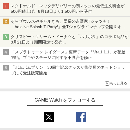
マクドナルド、マックデリバリーの朝マックの最低注文料金が
500円値上げ。8月18日より1,500円から受付
そらザウルスやギャルきち、団長の吉野家Tシャツも！
「hololive Splash T-Party!」全Tシャツラインナップ公開＆オン
ライン販売開始
クリスピー・クリーム・ドーナツと「ハリポタ」のコラボ商品が
8月21日より期間限定で発売
組分け帽子ドーナツなど見た目も楽しい商品が登場
「スプラトゥーン レイダース」更新データ「Ver.1.1.1」が配信
開始。ブキやステージに関する不具合を修正
「ポムポムプリン」30周年記念グッズが郵便局のネットショッ
プにて受注販売開始
「おもちもちもちクッション」など今年だけの限定商品が登場
もっと見る
GAME Watch をフォローする