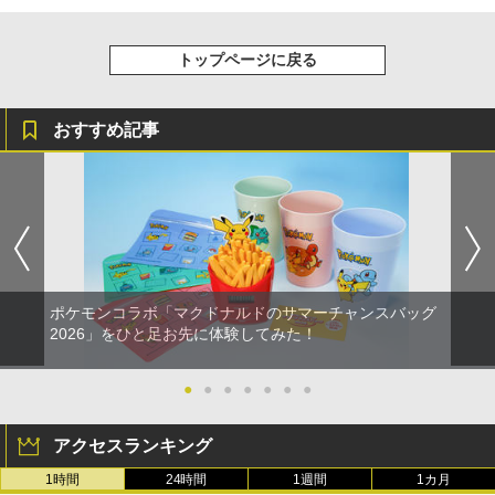
トップページに戻る
おすすめ記事
ポケモンコラボ「マクドナルドのサマーチャンスバッグ
2026」をひと足お先に体験してみた！
●
●
●
●
●
●
●
アクセスランキング
1時間
24時間
1週間
1カ月