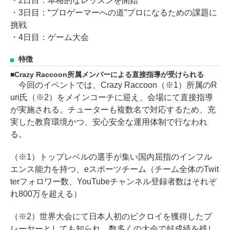
・2日目：本格的なレッスンを開始
・3日目：“プロゲーマーへの道”プロになるための課題に
挑戦
・4日目：ゲーム大会
特徴
Crazy Raccoon所属メンバーによる直接指導が受けられる
今回のイベントでは、Crazy Raccoon（※1）所属のR
uri氏（※2）をメインコーチに迎え、会場にて直接指導
が実施される。チューターも複数名で対応するため、充
実した教育環境かつ、安心安全な運用体制で行なわれ
る。
（※1）トップレベルの選手が集い国内屈指のインフル
エンス能力を持つ、eスポーツチーム（チーム全体のTwit
terフォロワー数、YouTubeチャンネル登録者数はそれぞ
れ800万を超える）
（※2）世界大会にて日本人初のビクロイを獲得したプ
レーヤーとしても知られ、数多くの大会で好成績を残し