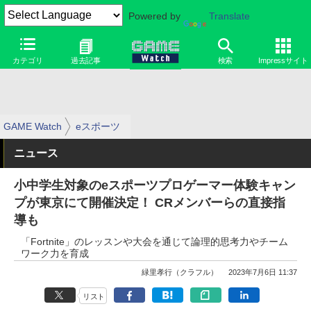
Powered by
Translate
カテゴリ
過去記事
検索
Impressサイト
GAME Watch
eスポーツ
ニュース
小中学生対象のeスポーツプロゲーマー体験キャン
プが東京にて開催決定！ CRメンバーらの直接指
導も
「Fortnite」のレッスンや大会を通じて論理的思考力やチーム
ワーク力を育成
緑里孝行（クラフル）
2023年7月6日 11:37
リスト