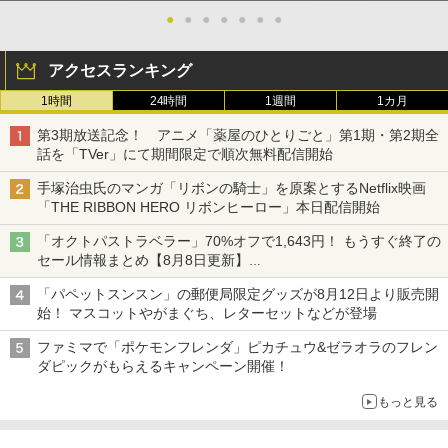
●
●
●
●
●
●
●
アクセスランキング
1時間
24時間
1週間
1カ月
第3期放送記念！ アニメ「薬屋のひとりごと」第1期・第2期全
話を「TVer」にて期間限定で順次無料配信開始
手塚治虫氏のマンガ「リボンの騎士」を原案とするNetflix映画
「THE RIBBON HERO リボンヒーロー」本日配信開始
「オクトパストラベラー」70%オフで1,643円！ もうすぐ終了の
セール情報まとめ【8月8日更新】
ニンテンドーeショップでは「大神 絶景版」が67%オフで990円
「パペットスンスン」の郵便局限定グッズが8月12日より販売開
始！ マスコットやがまぐち、レターセットなどが登場
ファミマで「ポケモンフレンダ」ピカチュウ&ゼラオラのフレン
ダピックがもらえるキャンペーン開催！
もっと見る