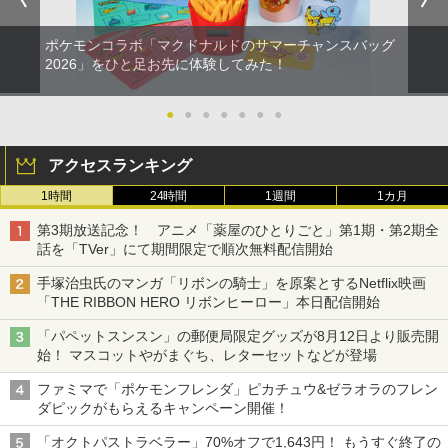
ポケモンコラボ「マクドナルドのサマーチャンスバッグ
2026」をひと足お先に体験してみた！
●
●
●
●
●
●
●
アクセスランキング
1時間
24時間
1週間
1カ月
第3期放送記念！ アニメ「薬屋のひとりごと」第1期・第2期全
話を「TVer」にて期間限定で順次無料配信開始
手塚治虫氏のマンガ「リボンの騎士」を原案とするNetflix映画
「THE RIBBON HERO リボンヒーロー」本日配信開始
「パペットスンスン」の郵便局限定グッズが8月12日より販売開
始！ マスコットやがまぐち、レターセットなどが登場
ファミマで「ポケモンフレンダ」ピカチュウ&ゼラオラのフレン
ダピックがもらえるキャンペーン開催！
「オクトパストラベラー」70%オフで1,643円！ もうすぐ終了の