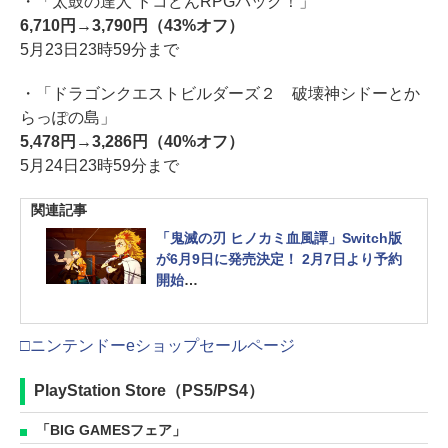
・「太鼓の達人 ドコどんRPGパック！」
6,710円→3,790円（43%オフ）
5月23日23時59分まで
・「ドラゴンクエストビルダーズ２ 破壊神シドーとか
らっぽの島」
5,478円→3,286円（40%オフ）
5月24日23時59分まで
関連記事
「鬼滅の刃 ヒノカミ血風譚」Switch版
が6月9日に発売決定！ 2月7日より予約
開始
限定特典に「キメツ学園追加衣装」、
数量限定版も登場
□ニンテンドーeショップセールページ
PlayStation Store（PS5/PS4）
「BIG GAMESフェア」