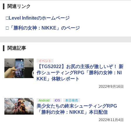
フィルム OVER`s オーバーズ TP01
￥3,980
￥55,603
￥7,681
関連リンク
￥11,849
￥1,380
劇場版「鬼滅の刃」無限城編 第一章 猗
3
□Level Infiniteのホームページ
窩座再来 通常版 [DVD]
『映画 ラブライブ！蓮ノ空女学院スクー
4
Marvel's Spider-Man 2
4
ルアイドルクラブ Bloom Garden Part
【純正品】Xbox 充電式バッテリー + US
□「勝利の女神：NIKKE」のページ
4
￥3,523
y』(特装限定版)【Blu-ray】 [ 矢立肇 ]
【純正品】DualSense ワイヤレスコン
B-C ケーブル
ニンテンドープリペイド番号 9000円|オ
4
4
任天堂 【Switch2】スプラトゥーン レイ
￥4,011
4
トローラー ミッドナイト ブラック(CFI-
ンラインコード版
ダース [BEE-P-AADLA NSW2 スプラト
ZCT2J01)
￥8,580
￥2,618
ゥ-ン レイダ-ス]
関連記事
￥9,000
￥10,737
￥6,740
劇場版「鬼滅の刃」無限城編 第一章 猗
4
窩座再来 完全生産限定版 [Blu-ray]
イベント
【楽天ブックス限定連動購入特典+楽天
5
首都高バトル / Tokyo Xtreme Racer
5
【TGS2022】お尻の主張が激しいぞ！ 新
ブックス限定先着特典+他】ゴールデン
【純正品】Xbox ワイヤレス コントロー
ニンテンドープリペイド番号 5000円|オ
5
【PS5】 ELJM-30827
5
￥8,698
作シューティングRPG「勝利の女神：NI
カムイ 第十五巻(初回限定版)【Blu-ra
【純正品】DualSense ワイヤレスコン
ラー (カーボンブラック)
ンラインコード版
5
【メール便発送】【新品】任天堂 Ninte
5
y】(キャラファインボード+キャスト複
トローラー(CFI-ZCT2J)
KKE」体験レポート
￥6,480
ndo Switch 2 ゲームソフト スプラトゥ
製サイン入り複製原画セット+原作者・
￥8,020
￥5,000
ーン レイダース
2022年9月16日
野田サトル描き下ろし最終章OP／ED絵
￥10,737
コンテ+他) [ 野田サトル ]
【Amazon.co.jp限定】劇場版モノノ怪
￥6,750
5
Android
iOS
本日発売
第三章 蛇神 (オリジナル特典:オリジナル
￥10,780
美少女たちの終末シューティングRPG
巾着＋メーカー特典:【坤と離】二振りの
剣、十翼より来たる！スタジオ描き下ろ
「勝利の女神：NIKKE」本日配信
しイラストボード付) [Blu-ray]
2022年11月4日
￥9,900