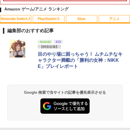
PlayVital 新型Switch2対応 親指グリッ
PS5 縦置きスタンド PlayStation5 / PS5
1
1
プキャップ 4個セット ジョイコン対応シ
Slim / PS5 Pro 用 縦置き スタンド 円形
Amazon ゲーム/アニメ ランキング
リコン素材 快適フィット スイッチ2対応
安定感UP ブラック ブルー シルバー グ
滑り止めスティックカバー
レー ゲームアクセサリー ◇ALW-P5216
Nintendo Switch 2
PlayStation 5
Xbox
アニメ
【メール便】 | プレーステーション プレ
【中古】 この世界の片隅に ブックレッ
1
イステーション プレステ プレステ5 プレ
￥990
ト付 / 片渕須直 / バンダイビジュアル [Bl
イステーション5 スタンド 収納
編集部のおすすめ記事
u-ray]【メール便送料無料】【最短翌日
配達対応】
￥1,380
スプラトゥーン レイダース|オンライン
PlayStation 5 デジタル・エディション
【純正品】Xbox ワイヤレス コントロー
【Amazon.co.jp限定】劇場版モノノ怪
Android
iOS
1
1
1
1
Switch2 保護フィルム スイッチ2 保護フ
コード版
日本語専用 Console Language: Japan
ラー + USB-C® ケーブル
第三章 蛇神 (Amazon.co.jp限定オリジ
【特別企画】
2
￥1,243
ィルム switch2 フィルム Switch2 ガラ
ese only (CFI-2200B01)
ナル三方背収納ケース付きコレクション)
目のやり場に困っちゃう！ ムチムチなキ
スフィルム スイッチ2 フィルム ガイド
(オリジナル特典:オリジナル巾着＋メー
￥5,832
￥8,300
ャラクター満載の「勝利の女神：NIKK
貼り付け キット カバー Switch 2 本体
グランツーリスモ7 PS5版
カー特典:【坤と離】二振りの剣、十翼よ
2
￥55,000
E」プレイレポート
アクセサリー Nintendo Switch2 ケース
り来たる！スタジオ描き下ろしイラスト
【BLU-R】超かぐや姫！ Blu-ray通常版
2
可 透明 ブルーライト カット 99％ FIRM
ボード付) [Blu-ray]
￥3,779
E
Xbox プリペイドカード 5,000円 デジタ
2
￥5,780
￥10,780
スプラトゥーン レイダース -Switch2
Beast of Reincarnation -PS5 【特典】
ルコード 【旧 Xbox ギフトカード】 [オ
2
2
￥1,000
プロダクトコード 封入
ンラインコード]
Google 検索で当サイトの記事を優先表示させる
￥6,455
￥7,286
￥5,000
ソニー・インタラクティブエンタテイン
劇場版「鬼滅の刃」無限城編 第一章 猗
3
2
メント 【PS5】Marvel’s Spider-Man 2
【10%OFFクーポン配布中】【365日完
窩座再来 通常版 [Blu-ray]
3
「多聞くん今どっち!?」3【Blu-ray】 [
3
通常版 [ECJS-00035 PS5 マーベルス
全保証】 Nintendo Switch2 保護フィル
師走ゆき ]
パイダーマン2 ツウジョウ]【MARVELC
ム 任天堂 Switch2 フィルム スイッチ2
￥3,964
【純正品】Xbox ワイヤレス コントロー
3
orner】
保護フィルム 7.9インチ ガラスフィルム
Nintendo Switch 2(日本語・国内専用)
【純正品】ディスクドライブ(CFI-ZDD1
3
ラー (ロボット ホワイト)
3
￥8,044
フィルム 10H ガラスザムライ 液晶保護
J) PlayStation 5