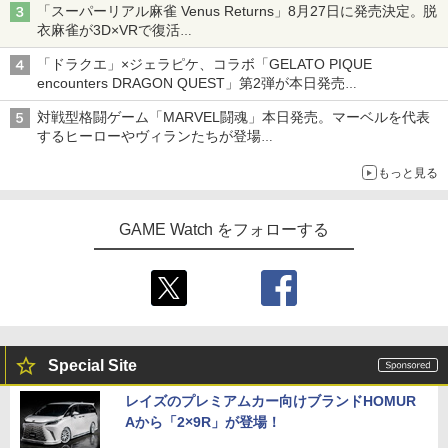
「スーパーリアル麻雀 Venus Returns」8月27日に発売決定。脱
衣麻雀が3D×VRで復活
発売から2週間は20%オフになるセールが実施
「ドラクエ」×ジェラピケ、コラボ「GELATO PIQUE
encounters DRAGON QUEST」第2弾が本日発売
アイスカップに入ったスライムやわたぼう、ベビーサタンなどが
対戦型格闘ゲーム「MARVEL闘魂」本日発売。マーベルを代表
オリジナルアートで登場
するヒーローやヴィランたちが登場
「GUILTY GEAR」などの格ゲーを手掛けるアークシステムワー
もっと見る
クスが開発
GAME Watch をフォローする
Special Site
レイズのプレミアムカー向けブランドHOMUR
Aから「2×9R」が登場！