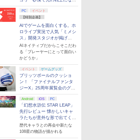
てみた
PC
イベント
【特別企画】
AIでゲームを面白くする。ホ
ロライブ実況で人気「ミメシ
ス」開発スタジオが掲げ
る“AI活用の信念”とは？【講
AIネイティブだからこそこだわ
演レポート】
7
8
9
10
る「プレーヤーにとって面白い
かどうか」
イベント
ゲームグッズ
ブリッツボールのクッショ
ン！ 「ファイナルファンタ
ジーX」25周年展覧会のグッ
ス限定特
【楽天ブックス限定特
【楽天ブックス限定特
【中古】 Nintendo
任天堂 【S
ズ情報が公開
ニス フィ
典】スーパー マリオパ
典】スーパーマリオブ
Switch2専用ソフト マ
ルダの伝説
Android
iOS
PC
ーパーマリ
ーティ ジャンボリー
ラザーズ ワンダー
リオカート ワールド
オブ ザ 
「幻想水滸伝 STAR LEAP」
2種)
Nintendo Switch 2
Nintendo Switch 2
MARIOKART
Nintendo 
先行レビュー 懐かしいキャ
￥8,032
￥7,577
￥7,810
￥7,830
Edition ＋ ジャンボリ
Edition ＋ みんなでリ
WORLD【日南店】
Edition [N
ラたちが意外な形で出てくる
ーTV(「スーパーマリ
ンリンパーク(「スーパ
AXN7B N
シリーズ完全新作！
オ」ステッカー2種)
ーマリオ」ステッカー2
ノデンセツ
歴代キャラとの再会や新たな
種)
オブ ザ キ
108星の物語が描かれる