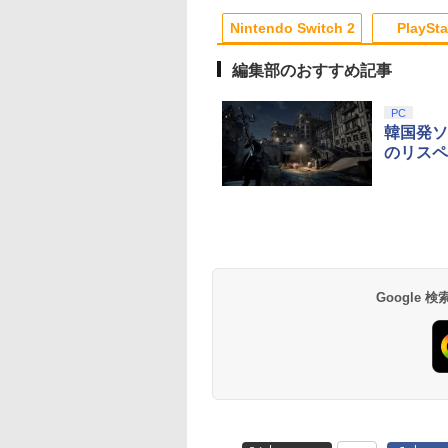
3
10
10
1
1
1
2
2
2
Nintendo Switch 2
PlaySta
編集部のおすすめ記事
10
10
10
10
1
1
1
1
2
2
2
2
PC
韓国発ソ
のリスペ
レー
0月29日発売予約]
少年花子くん【下
[Switch 2] ぽこ あ ポケモン エキスパ
空の軌跡 the 2nd 通常
地縛少年花子くん【上
PS5コントローラー用
【中古】Nintendo Switch Lite グレー
バイオハザード:デスア
【中古】【18歳以上
新劇場版銀魂 -吉原
【中古】
S5ソフト] アノマリ
[Blu-ray]
ンションパス（ダウンロード版）
版 【PS5】 ELJM-
巻】 [Blu-ray]
アナログスティックカ
イランド スペシャル・
象】アサシン クリー
炎上ー (完全生産限
￥16,800
￥16,
ANOMALITH 通常
※3,200ポイントまでご利用可
30961
バープラス ブラック デ
プライス【Blu-ray】 [
ミラージュソフト:プ
版)【Blu-ray】 [ 杉
,087
￥17,087
ELJM-30954] *予約
ュアルセンス デュアル
羽住英一郎 ]
イステーション5ソ
智和 ]
290
￥4,400
￥7,480
￥980
￥1,369
￥1,620
￥7,722
付
ショック対応 コロンバ
／アクション・ゲー
テンドープリペイ
イステーション ス
eSir G7 SE 有線
トよ永遠に
ニンテンドープリペイ
【Amazon.co.jp限
8BitDo M30 Xboxシリ
【Amazon.co.jp限
スプラトゥーン レイダ
PlayStation 5 デジタ
【純正品】Xbox ワイ
劇場版「鬼滅の刃」無
スプラトゥーン レイ
Beast of
【純正品】Xbox ワ
劇場版「鬼滅の刃」
スサークル CC-
号 2000円|オンラ
チケット 15,000円
ムコントローラー
EL3199 7 [Blu-
ド番号 3000円|オンラ
定】 Logicool G ハン
ーズX | S、Xbox
定】劇場版「僕の心の
ース|オンラインコード
ル・エディション 日本
ヤレス コントローラー
限城編 第一章 猗窩座再
ース -Switch2
Reincarnation -PS5
ヤレス コントローラ
限城編 第一章 猗窩
P5ASP-BK 【メール便
コード版
ンラインコード版
X Series X|S
インコード版
コン G923 グランツー
One、およびWindows
ヤバイやつ」 Blu-
版
語専用 Console
+ USB-C® ケーブル
来 通常版 [Blu-ray]
【特典】プロダクト
(ロボット ホワイト)
来 通常版 [DVD]
送料無料】 【最強翌日
￥6,446
X One Windows
リスモ7 Forza
の有線コントローラー
ray（Amazon.co.jp特
Language: Japanese
ード 封入
配送】
Google
000
,000
499
760
￥3,000
￥38,800
￥4,590
￥8,800
￥5,832
￥55,000
￥8,300
￥3,982
￥7,286
￥7,681
￥3,523
/11用 PCコントロー
Horizon 6 G923d
6ボタンレイアウト - 正
典：Blu-rayスリーブケ
only (CFI-2200B01)
ゲームパッド ホー
式にライセンスされて
ース） [Blu-ray]
フェクトスティッ
います
3.5mmオーディオ
ック付き