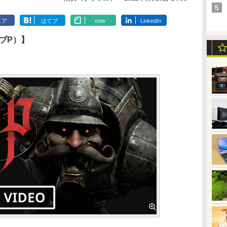
ェア
はてブ
note
LinkedIn
オブP）】