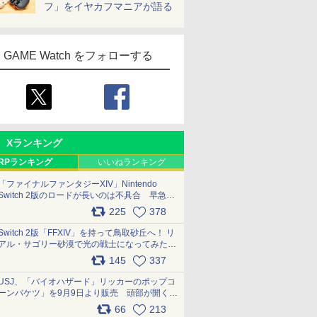
フ」をイヤカフマニアが語る
GAME Watch をフォローする
Xランキング
RPランキング
いいねランキング
「ファイナルファンタジーXIV」Nintendo
Switch 2版のロードが長いのは不具合 早急に
アップデートできるよう対応中
225
378
pic.x.com/s9S3nRCAGa
Switch 2版「FFXIV」を持って鳥取砂丘へ！ リ
アル・サゴリー砂漠で光の戦士になってみた
pic.x.com/qyOfL2uv1n
145
337
USJ、「バイオハザード」リッカーのポップコ
ーンバケツ」を9月9日より販売 頭部が開く仕
組み。味は恐怖を堪のう「味噌フレーバー」
66
213
pic.x.com/81MuXGahVM