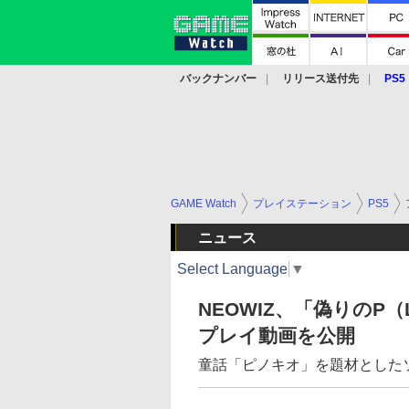
バックナンバー
リリース送付先
PS5
モバイル
eスポーツ
クラウド
PS
GAME Watch
プレイステーション
PS5
ニュース
Select Language
▼
NEOWIZ、「偽りのP（L
プレイ動画を公開
童話「ピノキオ」を題材とした