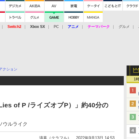
Switch2
Xbox SX
PC
アニメ
テーマパーク
グルメ
 Vita
3DS
アーケード
VR
アクション
1
ies of P /ライズオブP）」約40分の
ソウルライク
清真（クラフル）
2022年9月13日 14:53