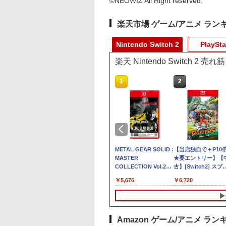
©NEOWIZ All Right reserved.
楽天市場 ゲーム/アニメ ラン
Nintendo Switch 2
PlaySta
楽天 Nintendo Switch 2 
10
1
2
古】 Nintendo
任天堂 【Switch2】ゼ
METAL GEAR SOLID :
【当店独自で＋P10
itch2専用ソフト マ
ルダの伝説 ティアーズ
MASTER
★要エントリー】【
カート ワールド
オブ ザ キングダム
COLLECTION Vol.2
古】[Switch2] スプ
RIOKART
Nintendo Switch 2
【Switch2】 RL204-J1
トゥーン レイダース
810
￥7,830
￥5,676
￥6,720
RLD【日南店】
Edition [NXS-P-
(Splatoon Raiders)
AXN7B NSW2 ゼルダ
天堂(20260723)
ノデンセツ ティア-ズ
オブ ザ キングダム]
Amazon ゲーム/アニメ ラン