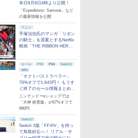
本日8月8日4時より公開！
「Expeditions: Samurai」など
の最新情報を公開
アニメ
手塚治虫氏のマンガ「リボン
の騎士」を原案とするNetflix
映画「THE RIBBON HERO
リボンヒーロー」本日配信開
始
セール
PS5
PS4
Switch2
WIN
「オクトパストラベラー」
70%オフで1,643円！ もうす
ぐ終了のセール情報まとめ
【8月8日更新】
ニンテンドーeショップでは
「大神 絶景版」が67%オフで
990円
Switch2
Switch 2版「FFXIV」を持っ
て鳥取砂丘へ！ リアル・サ
ゴリー砂漠で光の戦士になっ