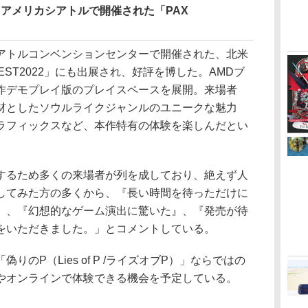
続き、アメリカシアトルで開催された「PAX
トルコンベンションセンターで開催された、北米
EST2022」にも出展され、好評を博した。AMDブ
作デモプレイ版のプレイスペースを展開。来場者
材としたソウルライクジャンルのユニークな魅力
ラフィックスなど、本作特有の体験を楽しんだとい
イするため多くの来場者が列を成しており、絶えず人
してみた方の多くから、『長い時間を待っただけに
』、『幻想的なゲーム演出に驚いた』、『発売が待
をいただきました。」とコメントしている。
りのP（Lies of P /ライズオブP）」ならではの
やオンラインで体験できる機会を予定している。