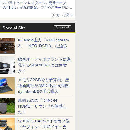
「スプラトゥーン レイダース」更新データ
「Ver.1.1.1」が配信開始。ブキやステージに関
する不具合を修正
もっと見る
Special Site
iFi audio主力「NEO Stream
3」「NEO iDSD 3」に迫る
総合オーディオブランドに進
化するSHANLINGとは何者
か？
メモリ32GBでも予算内。産
経新聞社がAMD Ryzen搭載
dynabookを2千台導入
鳥肌ものの「DENON
HOME」サウンドを体感し
た！
SOUNDPEATSのイヤカフ型
イヤフォン「UU2イヤーカ