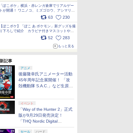
「ぽこポケ」横浜・赤レンガ倉庫でリアルゲー
トが開通！ ワニノコ、ミズゴロウ、アシマリ登
場シーンをレポート pic.x.com/LDgEByVl6D
63
230
【ぽこポケ】「ぽこ あ ポケモン」新グッズを撮
り下ろしで紹介 カラビナ付きマスコットやス
クエアポーチが仲間入り
52
283
pic.x.com/XmVAgBxaW5
もっと見る
新記事
アニメ
後藤隆幸氏アニメーター活動
45年周年記念展開催！ 「攻
殻機動隊 S.A.C.」など生原
画、総作画監督修正が展示
イベント
「Way of the Hunter 2」正式
版が9月29日発売決定！
「THQ Nordic Digital
Showcase 2026」まとめ
セール
ハード