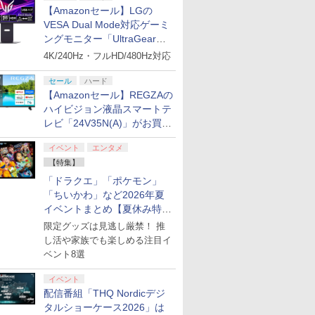
【Amazonセール】LGの
VESA Dual Mode対応ゲーミ
ングモニター「UltraGear
27G850A-B」がお買い得！
4K/240Hz・フルHD/480Hz対応
セール
ハード
【Amazonセール】REGZAの
ハイビジョン液晶スマートテ
レビ「24V35N(A)」がお買い
得！
イベント
エンタメ
【特集】
「ドラクエ」「ポケモン」
「ちいかわ」など2026年夏
イベントまとめ【夏休み特
集】
限定グッズは見逃し厳禁！ 推
し活や家族でも楽しめる注目イ
ベント8選
イベント
配信番組「THQ Nordicデジ
タルショーケース2026」は