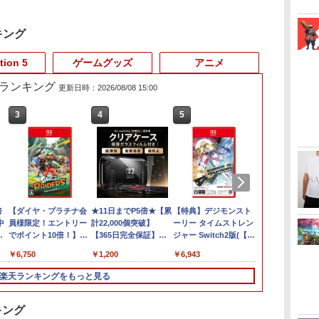
キング
tion 5
ゲームグッズ
アニメ
売れ筋ランキング
更新日時：2026/08/08 15:00
3
4
5
6
倍
【ダイヤ・プラチナ会
★11日までP5倍★【累
【特典】デジモンスト
【楽天ブック
中
員様限定！エントリー
計22,000個突破】
ーリー タイムストレン
典】マリオテ
ラ
でポイント10倍！】
【365日完全保証】
ジャー Switch2版(【早
ーバー(「ス
【メール便発送】【新
Switch2 カバー
期購入封入特典】プレ
オ」ステッカー
￥6,750
￥1,200
￥6,943
￥7,991
 任
品】任天堂 Nintendo
Switch2/Switch通常モ
オーダーパック＋「デ
Switch 2 ゲームソフト
デル/Switch 有機EL対
ジモンカードゲーム」
楽天ランキングをもっと見る
スプラトゥーン レイダ
応ドック対応 超薄型
プレイアブルカード)
ース
保護ケース 透明 クリ
ア ニンテンドースイッ
キング