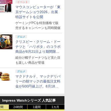
イベント
7
7
2
8
8
9
9
3
10
10
マウスコンピューターが「東
京ゲームショウ2026」出展
特設サイトを公開
ゲーミングPCを特別価格で販
7
7
7
7
8
8
8
8
9
9
9
9
10
10
10
10
売するキャンペーンも同時開催
グルメ
do Switch Lite グレー
ス限定先
鬼エイム 指サック ゲー
【楽天ブックス限定配
【中古】Nintendo Switch Lite グレー
【特典】キャプテン翼2
【楽天ブックス限定先
[10月29日発売予約]
地縛少年花子くん【下
[Switch 2] ぽこ あ ポ
空の軌跡 th
地縛少年花
クリスピー・クリーム・ドー
urse
特典】
ム スマホ ゲーミング
送パック】【楽天ブッ
WORLD FIGHTERS
着特典+先着特典】【数
[PS5ソフト] アノマリ
巻】 [Blu-ray]
ンションパス（ダウンロー
版 【PS5】
巻】 [Blu-r
￥16,800
ナツと「ハリポタ」のコラボ
tion
e Mujica
FPS 音ゲー 荒野行動
クス限定グッズ+楽天ブ
PS5版(【早期購入封入
量限定グッズ】新劇場
ス／ANOMALITH 通常
※3,200ポイントまでご利
30961
￥17,087
￥17,087
5-J1
ブ
PUBG Apex CoD 高感
ックス限定先着特典
特典】DLC+【前作購
版銀魂 -吉原大炎上ー
版 [ELJM-30954] *予約
商品が8月21日より期間限定
￥1,280
￥11,880
￥7,199
￥14,850
￥7,290
￥4,400
￥7,480
度 銀繊維 手汗対策 鬼
+他】劇場版モノノ怪
入者特典】ユニフォー
(完全生産限定版)
特典付
で発売
組分け帽子ドーナツなど見た目
プリペイ
ション ス
 Elite
ライブ！蓮
ぽこ あ ポケモン エキ
PlayStation 5 デジタ
GameSir G7 HE 有線
劇場版「鬼滅の刃」無
ニンテンドープリペイ
プレイステーション ス
HyperX Clutch
【Amazon.co.jp限
ニンテンドープリペイ
プレイステーション ス
GameSir G7 SE 有線
ヤマトよ永遠に
ニンテンド
【Amazon.
8BitDo M
【Amazon.
」台北追加公
サック 6個入り
第三章 蛇神【Blu-
ム、ボールカスタマイ
【Blu-ray】(800p 超！
も楽しい商品が登場
円|オンラ
,000円|
コントロー
クールア
スパンションパス|オン
ル・エディション 日本
ゲームコントローラー
限城編 第一章 猗窩座再
ド番号 500円|オンライ
トアチケット 3,000円|
Gladiate Xbox公式ラ
定】劇場版モノノ怪 第
ド番号 2000円|オンラ
トアチケット 15,000円
ゲームコントローラー
REBEL3199 7 [Blu-
ド番号 30
定】 Logic
ーズX | S
定】劇場版
】(シリア
ray】(2Lキャラファイ
ズ)
B5 角背上製本 絵コン
ード版
 Core
loom
ラインコード版
語専用 (CFI-2200B01)
XBOX Series X|S
来 完全生産限定版
ンコード版
オンラインコード版
イセンス ゲーミング コ
三章 蛇神 (オリジナル
インコード版
|オンラインコード版
XBOX Series X|S
ray]
インコード
コン G92
One、およ
ヤバイやつ」
り2Lキャ
ンマット+スマホショル
テブック)(アニメ描き
ワイト)
y』Blu-
+ ディスクドライブ
XBOX One Windows
[DVD]
ントローラー 有線 日本
特典:オリジナル巾着＋
XBOX One Windows
リスモ7 Fo
の有線コン
ray（Amaz
グルメ
ット
ダー+【坤と離】二振り
おろしイラスト使用ト
￥4,400
￥66,980
￥7,999
￥7,828
￥500
￥3,000
￥4,980
￥9,900
￥2,000
￥15,000
￥6,499
￥8,760
￥3,000
￥38,800
￥4,590
￥8,800
定版）
(CFI-ZDD1J) セット
10/11用 PCコントロー
正規代理店品 6L366AA
メーカー特典:【坤と
10/11用 PCコントロー
Horizon 6
6ボタンレイ
典：Blu-
の剣、十翼より来た
マクドナルド、マックデリバ
ートバッグ(神威・阿伏
ラーゲームパッド ホー
離】二振りの剣、十翼
ラーゲームパッド ホー
式にライセ
ース） [Blu
台北追加公演
る！スタジオ描き下ろ
兎)+描きおろしミニキ
リーの朝マックの最低注文料
ル効果スティック付き
より来たる！スタジオ
ルエフェクトスティッ
います
ブロマイド2
しイラストボード) [ 神
ャラステッカー) [ 杉田
金が500円値上げ。8月18日
ビデオゲームコントロ
描き下ろしイラストボ
クと3.5mmオーディオ
A3クリ
谷浩史 ]
智和 ]
より1,500円から受付
ーラー（ブラック）
ード付) [Blu-ray]
ジャック付き
)
Impress Watchシリーズ 人気記事
時間
24時間
1週間
1カ月