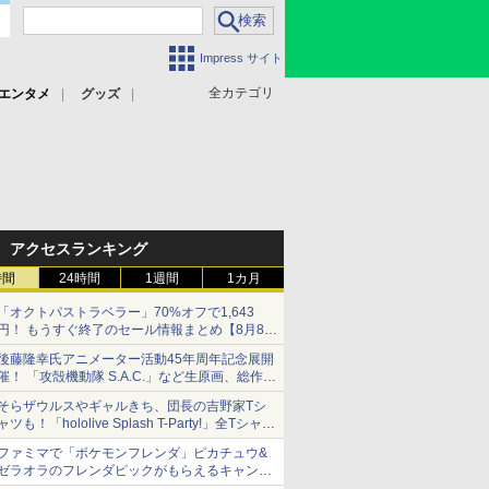
Impress サイト
全カテゴリ
エンタメ
グッズ
アクセスランキング
時間
24時間
1週間
1カ月
「オクトパストラベラー」70%オフで1,643
円！ もうすぐ終了のセール情報まとめ【8月8日
更新】
後藤隆幸氏アニメーター活動45年周年記念展開
ニンテンドーeショップでは「大神 絶景版」が
催！ 「攻殻機動隊 S.A.C.」など生原画、総作画
67%オフで990円
監督修正が展示
そらザウルスやギャルきち、団長の吉野家Tシ
ャツも！「hololive Splash T-Party!」全Tシャツ
ラインナップ公開＆オンライン販売開始
ファミマで「ポケモンフレンダ」ピカチュウ&
ゼラオラのフレンダピックがもらえるキャンペ
ーン開催！