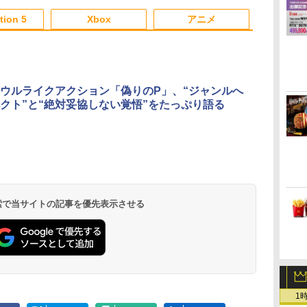
チ 任天堂 ハードケー
3
3
4
4
3
5
5
6
1
6
ス 分離式 着脱簡単 ス
tion 5
Xbox
アニメ
イッチ セパレート 傷
防止 指紋防止
3
3
3
3
4
4
4
4
5
5
5
5
6
6
6
6
ウルライクアクション「偽りのP」、“ジャンルへ
クト”と“絶対妥協しない覚悟”をたっぷり語る
対
大
Nintendo Switch Lite グレー
【特典】夢灯華 -
【通常版 Blu-
【中古】 アサシン ク
ライブ・スペクタクル
[Switch 2] ぽこ あ ポケモン エキスパ
ソニー・インタラクテ
ライブ・スペクタクル
Castlevania:
【中古】Ninten
【楽天ブック
ド
定
Noctuary- PS5版
ray/DVD】【場面写ク
リード ヴァルハラ／
NARUTO-ナルトー ～
ンションパス（ダウンロード版）
ィブエンタテインメン
「NARUTO-ナルト
Belmont's C
着特典+先着
800
￥16,800
レ
田
(【初回外付特典】ポス
リアカード3枚セット
PS5
暁の調べ～ 2019(完全
※3,200ポイントまでご利用可
ト 【PS5】Marvel’s
ー」～うずまきナルト
Midnight Edi
MyGO!!!!!×Av
フト
トカードセット(3枚入
（竈門炭治郎、冨岡義
生産限定版)【Blu-
Spider-Man 2 通常版
物語～【完全生産限定
【PS5】 VH01
ツーマンライ
￥2,963
￥7,450
￥3,267
￥8,207
￥4,400
￥3,980
￥8,957
￥4,207
￥11,000
ム
り）)
勇、猗窩座）】 劇場版
ray】 [ 松岡広大 ]
[ECJS-00035 PS5 マー
版】【Blu-ray】 [ 中尾
「“moment /
ダ
イ
無
Nintendo Switch 2(日
【純正品】ディスクド
【純正品】Xbox ワイ
【Amazon.co.jp限
ニンテンドープリペイ
【純正品】DualSense
【純正品】Xbox 充電
劇場版「鬼滅の刃」無
ニンテンドープリペイ
【純正品】DualSense
【国内正規品】
【Amazon.co.jp限
ニンテンドー
プレイステー
【純正品】Xbox
『映画 ラブ
「鬼滅の刃」無限城編
ベルスパイダーマン2
暢樹 ]
memory”
ー
座再
本語・国内専用)
ライブ(CFI-ZDD1J)
ヤレス コントローラー
定】劇場版モノノ怪 第
ド番号 9000円|オンラ
ワイヤレスコントロー
式バッテリー + USB-C
限城編 第一章 猗窩座
ド番号 5000円|オンラ
ワイヤレスコントロー
Thrustmaster スラス
定】劇場版モノノ怪 第
ド番号 1000
トアチケット 10
ワイヤレス 
ノ空女学院ス
第一章 猗窩座再来
ツウジョウ]
演【Blu-ray
コ
PlayStation 5
(カーボンブラック)
三章 蛇神
インコード版
ラー ミッドナイト ブ
ケーブル
再来 完全生産限定版
インコード版
ラー(CFI-ZCT2J)
トマスター TH8S シフ
三章 蛇神 (オリジナル
インコード版
オンラインコ
ラー Series 2
イドルクラブ B
【MARVELCorner】
ルナンバー入
￥55,491
(Amazon.co.jp限定オ
ラック(CFI-ZCT2J01)
[Blu-ray]
ター - PC、PS4、
特典:オリジナル巾着＋
Edition (ホ
Garden Part
ラファインマ
 検索で当サイトの記事を優先表示させる
￥11,980
￥8,020
￥10,780
￥9,000
￥10,737
￥2,618
￥8,698
￥5,000
￥10,737
￥14,141
￥8,800
￥1,000
￥10,000
￥18,500
￥8,589
リジナル三方背収納ケ
PS5、PS5 Pro、Xbox
メーカー特典:【坤と
ray（特装限
(“moment /
ース付きコレクション)
One、Xbox Series X|S
離】二振りの剣、十翼
memory”
(オリジナル特典:オリ
対応の高精度 H パター
より来たる！スタジオ
ver.)+L 判
ジナル巾着＋メーカー
ン シフター
描き下ろしイラストボ
種セット+特製
特典:【坤と離】二振り
ード付) [DVD]
アポスター1枚
の剣、十翼より来た
る！スタジオ描き下ろ
しイラストボード付)
1
[Blu-ray]