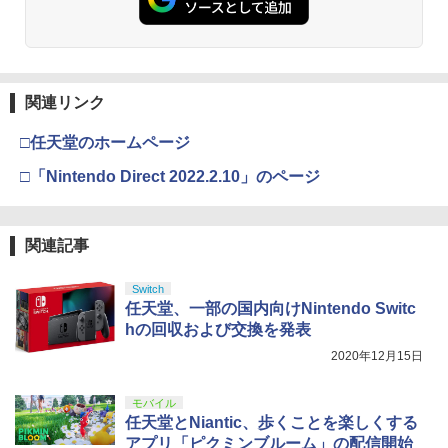
【中古】おどるメイドインワリオ - Wii
3
￥3,000
STRASSE RCZ01用 コントローラーホル
3
￥509
転生したら第七王子だったので、気まま
ダー 左側 左右兼用 ゲームパッド PS4 P
3
に魔術を極めます 第2期 1《特装限定
S5 コントローラースタンド ゲームパッ
Nintendo Switch 2(日本語・国内専用)
劇場版「鬼滅の刃」無限城編 第一章 猗
【純正品】ディスクドライブ(CFI-ZDD1
3
3
版》 (初回限定) 【Blu-ray】
Xbox プリペイドカード 1,000円 デジタ
3
ド 収納[コックピット レースゲーム]
3
窩座再来 完全生産限定版 [Blu-ray]
J) PlayStation 5
ルコード 【旧 Xbox ギフトカード】 [オ
関連リンク
￥55,095
ンラインコード]
￥17,424
￥2,981
￥8,698
￥11,849
□任天堂のホームページ
NewスーパーマリオブラザーズWii ノコ
4
￥1,000
ノコエアホッケー
□「Nintendo Direct 2022.2.10」のページ
【楽天ブックス限定連動購入特典】『無
【特典】AKIBA LOST PS5版(【初回封
4
4
￥1,218
【純正品】DualSense ワイヤレスコン
職転生3 ～異世界行ったら本気だす～』
ニンテンドープリペイド番号 9000円|オ
4
入特典】ゲーム内デジタルアイテム（特
4
『映画 ラブライブ！蓮ノ空女学院スクー
4
トローラー ミッドナイト ブラック(CFI-
Chapter 1 (初回生産限定版)【Blu-ray】
【純正品】Xbox ワイヤレス コントロー
ンラインコード版
典スチル画像）)
4
ルアイドルクラブ Bloom Garden Part
ZCT2J01)
(描き下ろしアクリルスタンド(描き下ろ
ラー + USB-C® ケーブル
関連記事
y』Blu-ray（特装限定版）
しキャラクター：シルフィエット・グレ
￥9,000
￥5,507
【中古】【PS4】BIOHAZARD VILLAG
イラット)) [ 内山夕実 ]
5
￥10,737
￥8,300
Switch
E【予約特典】武器パーツ「ラクーン
￥8,589
任天堂、一部の国内向けNintendo Switc
君」と「サバイバルリソースパック」が
￥17,600
手に入るプロダクトコード(無償)
hの回収および交換を発表
ニンテンドープリペイド番号 5000円|オ
【店内全品P10倍 8/4〜要エントリー】
5
5
【純正品】DualSense ワイヤレスコン
Xbox プリペイドカード 5,000円 デジタ
ンラインコード版
5
【中古】[PS5] プラグマタ(PRAGMATA)
2020年12月15日
5
￥1,310
劇場版「鬼滅の刃」無限城編 第一章 猗
5
トローラー(CFI-ZCT2J)
ルコード 【旧 Xbox ギフトカード】 [オ
通常版 カプコン(20260417)
窩座再来 完全生産限定版 [DVD]
【楽天ブックス限定連動購入特典】『無
ンラインコード]
5
￥5,000
職転生3 ～異世界行ったら本気だす～』
モバイル
￥10,737
￥5,640
￥7,828
Chapter 2 (初回生産限定版)【Blu-ray】
任天堂とNiantic、歩くことを楽しくする
￥5,000
(描き下ろしアクリルスタンド(描き下ろ
アプリ「ピクミンブルーム」の配信開始