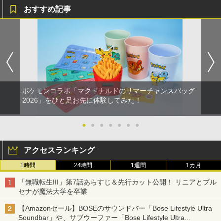
おすすめ記事
ポケモンコラボ「マクドナルドのサマーチャンスバッグ
2026」をひと足お先に体験してみた！
●
●
●
●
●
●
●
アクセスランキング
1時間
24時間
1週間
1カ月
「無職転生III」第7話あらすじ＆先行カット公開！ リニアとプル
セナが魔法大学を卒業
【Amazonセール】BOSEのサウンドバー「Bose Lifestyle Ultra
Soundbar」や、サブウーファー「Bose Lifestyle Ultra