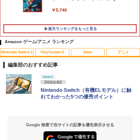
￥5,740
楽天ランキングをもっと見る
Amazon ゲーム/アニメ ランキング
Nintendo Switch 2
PlayStation 5
Xbox
アニメ
【中古】【18歳以上対象】Saints Row
【中古】ドラゴンシャドウスペル
【中古】カーズ MovieNEX [純正ブルー
1
1
1
(セインツロウ)ソフト:プレイステーショ
レイ＋純正ケース]
編集部のおすすめ記事
ン5ソフト／アクション・ゲーム
￥350
￥1,780
スプラトゥーン レイダース|オンライン
PlayStation 5 デジタル・エディション
Xbox プリペイドカード 10,000円 デジ
劇場版「鬼滅の刃」無限城編 第一章 猗
Switch
1
1
1
1
￥410
コード版
日本語専用 Console Language: Japan
タルコード 【旧 Xbox ギフトカード】
窩座再来 通常版 [Blu-ray]
【特別企画】
ese only (CFI-2200B01)
[オンラインコード]
Nintendo Switch（有機ELモデル）に触
￥5,832
￥3,964
れてわかった5つの優秀ポイント
￥55,000
￥10,000
【中古】ハッピープライスセレクション
劇場版 鬼滅の刃 無限城編 第一章
【大容量】SILENT HILL f PS5対応 LIP1
2
2
2
ルイージマンション2
猗窩座再来 (完全生産限定版／本編154分
708 互換 バッテリー【PSE基準検品】ワ
＋特典178分／輸出不可/本編Blu-ray+2C
イヤレスコントローラー SONY対応 ロワ
D＋特典Blu-ray)[ANZX-18501]【発売
ジャパン アストロボット Destiny 2
￥382
スプラトゥーン レイダース -Switch2
劇場版「鬼滅の刃」無限城編 第一章 猗
日】2026/7/29【Blu-rayDisc】
Beast of Reincarnation -PS5 【特典】
Xbox プリペイドカード 3,000円 デジタ
2
2
2
2
Google 検索で当サイトの記事を優先表示させる
窩座再来 通常版 [DVD]
プロダクトコード 封入
ルコード 【旧 Xbox ギフトカード】 [オ
￥1,780
ンラインコード]
￥6,455
￥11,000
￥3,523
￥7,286