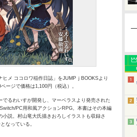
メ ココロワ稲作日誌」をJUMPｊBOOKSより
0ページで価格は1,100円（税込）。
でるわいすが開発し、マーベラスより発売された
do Switch/PC用和風アクションRPG。本書はその本編
の小説。村山竜大氏描きおろしイラストも収録さ
冊となっている。