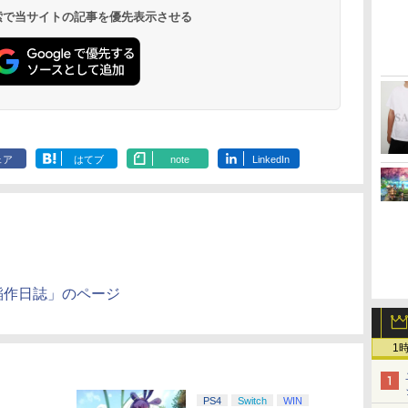
 検索で当サイトの記事を優先表示させる
ェア
はてブ
note
LinkedIn
稲作日誌」のページ
1
PS4
Switch
WIN