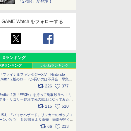
「2×9R」が登場！
GAME Watch をフォローする
Xランキング
RPランキング
いいねランキング
「ファイナルファンタジーXIV」Nintendo
Switch 2版のロードが長いのは不具合 早急に
アップデートできるよう対応中
226
377
pic.x.com/s9S3nRCAGa
Switch 2版「FFXIV」を持って鳥取砂丘へ！ リ
アル・サゴリー砂漠で光の戦士になってみた
pic.x.com/qyOfL2uv1n
215
510
USJ、「バイオハザード」リッカーのポップコ
ーンバケツ」を9月9日より販売 頭部が開く仕
組み。味は恐怖を堪のう「味噌フレーバー」
66
213
pic.x.com/81MuXGahVM