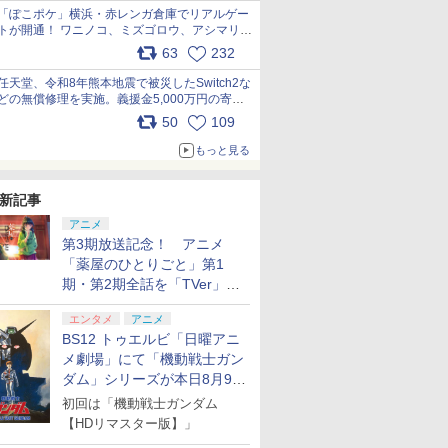
「ぽこポケ」横浜・赤レンガ倉庫でリアルゲー
トが開通！ ワニノコ、ミズゴロウ、アシマリ登
場シーンをレポート pic.x.com/LDgEByVl6D
63
232
任天堂、令和8年熊本地震で被災したSwitch2な
どの無償修理を実施。義援金5,000万円の寄付
も発表 pic.x.com/BAYsMfUfUC
50
109
もっと見る
新記事
アニメ
第3期放送記念！ アニメ
「薬屋のひとりごと」第1
期・第2期全話を「TVer」に
て期間限定で順次無料配信開
エンタメ
アニメ
始
BS12 トゥエルビ「日曜アニ
メ劇場」にて「機動戦士ガン
ダム」シリーズが本日8月9日
から8週連続で放送
初回は「機動戦士ガンダム
【HDリマスター版】」