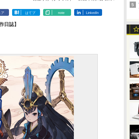
ェア
はてブ
note
LinkedIn
作日誌】