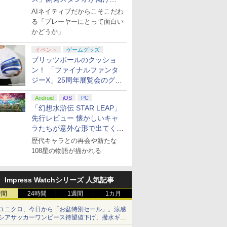
る“AI活用の信念”とは？【講
AIネイティブだからこそこだわ
演レポート】
る「プレーヤーにとって面白い
かどうか」
イベント
ゲームグッズ
ブリッツボールのクッショ
ン！ 「ファイナルファンタ
ジーX」25周年展覧会のグッ
ズ情報が公開
Android
iOS
PC
「幻想水滸伝 STAR LEAP」
先行レビュー 懐かしいキャ
ラたちが意外な形で出てくる
シリーズ完全新作！
歴代キャラとの再会や新たな
108星の物語が描かれる
Impress Watchシリーズ 人気記事
時間
24時間
1週間
1カ月
ユニクロ、今日から「お盆特別セール」。涼感
シアサッカーワンピース待望値下げ、撥水ギア
ショーツは1990円に