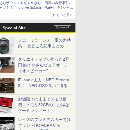
そらザウルスやギャルきち、団長の吉野家Tシ
ャツも！「hololive Splash T-Party!」全Tシャツ
ラインナップ公開＆オンライン販売開始
もっと見る
Special Site
ソニーミラーレス一眼の大特
集！ 見どころ記事まとめ
クリエイティブが作った2万
円台の“小さなピュアオーデ
ィオスピーカー”
iFi audio主力「NEO Stream
3」「NEO iDSD 3」に迫る
お値段そのままでメモリ倍
増！メモリ32GBの「お得な
ゲーミングノート」
レイズのプレミアムカー向け
ブランドHOMURAから