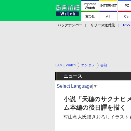
バックナンバー
リリース送付先
PS5
モバイル
eスポーツ
クラウド
PS
GAME Watch
エンタメ
書籍
ニュース
Select Language
▼
小説「天穂のサクナヒメ
ム本編の後日譚を描く
村山竜大氏描きおろしイラスト