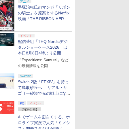
アニメ
手塚治虫氏のマンガ「リボン
の騎士」を原案とするNetflix
映画「THE RIBBON HERO
リボンヒーロー」本日配信開
始
イベント
配信番組「THQ Nordicデジ
タルショーケース2026」は
本日8月8日4時より公開！
「Expeditions: Samurai」など
の最新情報を公開
Switch2
Switch 2版「FFXIV」を持っ
て鳥取砂丘へ！ リアル・サ
ゴリー砂漠で光の戦士になっ
てみた
PC
イベント
【特別企画】
AIでゲームを面白くする。ホ
ロライブ実況で人気「ミメシ
ス」開発スタジオが掲げ