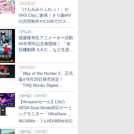
エンタメ
「けもみみりふれっ！」が
VHS Cityに参画！オリ曲MV
の共同制作やC108でのスペ
シャルコラボ広告を掲出
アニメ
後藤隆幸氏アニメーター活動
45年周年記念展開催！ 「攻
殻機動隊 S.A.C.」など生原
画、総作画監督修正が展示
イベント
「Way of the Hunter 2」正式
版が9月29日発売決定！
「THQ Nordic Digital
Showcase 2026」まとめ
セール
ハード
【Amazonセール】LGの
VESA Dual Mode対応ゲーミ
ングモニター「UltraGear
27G850A-B」がお買い得！
4K/240Hz・フルHD/480Hz対応
セール
ハード