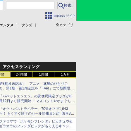
Impress サイト
全カテゴリ
エンタメ
グッズ
アクセスランキング
時間
24時間
1週間
1カ月
第3期放送記念！ アニメ「薬屋のひとりご
と」第1期・第2期全話を「TVer」にて期間限定
で順次無料配信開始
「パペットスンスン」の郵便局限定グッズが8
月12日より販売開始！ マスコットやがまぐち、
レターセットなどが登場
「オクトパストラベラー」70%オフで1,643
円！ もうすぐ終了のセール情報まとめ【8月8日
更新】
ファミマで「ポケモンフレンダ」ピカチュウ&
ニンテンドーeショップでは「大神 絶景版」が
ゼラオラのフレンダピックがもらえるキャンペ
67%オフで990円
ーン開催！