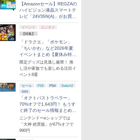
【Amazonセール】REGZAの
ハイビジョン液晶スマートテ
レビ「24V35N(A)」がお買い
得！
イベント
エンタメ
【特集】
「ドラクエ」「ポケモン」
「ちいかわ」など2026年夏
イベントまとめ【夏休み特
集】
限定グッズは見逃し厳禁！ 推
し活や家族でも楽しめる注目イ
ベント8選
セール
PS5
PS4
Switch2
WIN
「オクトパストラベラー」
70%オフで1,643円！ もうす
ぐ終了のセール情報まとめ
【8月8日更新】
ニンテンドーeショップでは
「大神 絶景版」が67%オフで
990円