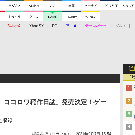
Switch2
Xbox SX
PC
アニメ
テーマパーク
グルメ
 Vita
3DS
アーケード
VR
1
 ココロワ稲作日誌」発売決定！ゲー
も収録
緑里孝行（クラフル）
2021年9月7日 15:54