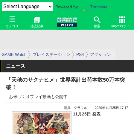
Powered by
Translate
カテゴリ
過去記事
検索
Impressサイト
GAME Watch
プレイステーション
PS4
アクション
ニュース
「天穂のサクナヒメ」世界累計出荷本数50万本突
破！
お米づくりプレイ動画も公開中
清真（クラフル）
2020年11月25日 17:17
11月25日 発表