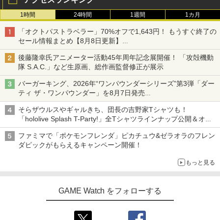
1時間
24時間
1週間
1カ月
「オクトパストラベラー」70%オフで1,643円！ もうすぐ終了の
セール情報まとめ【8月8日更新】
ニンテンドーeショップでは「大神 絶景版」が67%オフで990円
後藤隆幸氏アニメーター活動45年周年記念展開催！ 「攻殻機動
隊 S.A.C.」など生原画、総作画監督修正が展示
バーガーキング、2026年“ワンパウンダーシリーズ”第3弾「ダー
ティ ザ・ワンパウンダー」を8月7日発売
「特製ガーリックマヨソース」を使用した超大型チーズバーガー
そらザウルスやギャルきち、団長の吉野家Tシャツも！
「hololive Splash T-Party!」全Tシャツラインナップ公開＆オン
ライン販売開始
ファミマで「ポケモンフレンダ」ピカチュウ&ゼラオラのフレン
ダピックがもらえるキャンペーン開催！
もっと見る
GAME Watch をフォローする