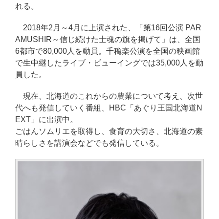
れる。
2018年2月～4月に上演された、「第16回公演 PAR
AMUSHIR～信じ続けた士魂の旗を掲げて」は、全国
6都市で80,000人を動員。千穐楽公演を全国の映画館
で生中継したライブ・ビューイングでは35,000人を動
員した。
現在、北海道のこれからの農業について考え、次世
代へも発信していく番組、HBC「あぐり王国北海道N
EXT」に出演中。
ごはんソムリエを取得し、食育の大切さ、北海道の素
晴らしさを講演会などでも発信している。