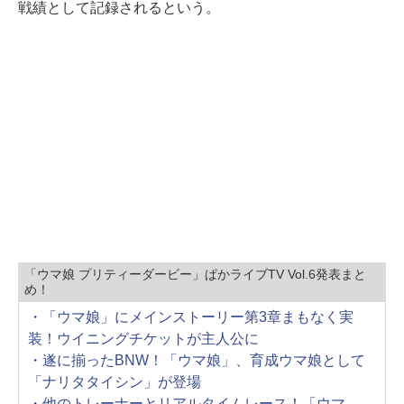
戦績として記録されるという。
「ウマ娘 プリティーダービー」ぱかライブTV Vol.6発表まと
め！
・「ウマ娘」にメインストーリー第3章まもなく実
装！ウイニングチケットが主人公に
・遂に揃ったBNW！「ウマ娘」、育成ウマ娘として
「ナリタタイシン」が登場
・他のトレーナーとリアルタイムレース！「ウマ