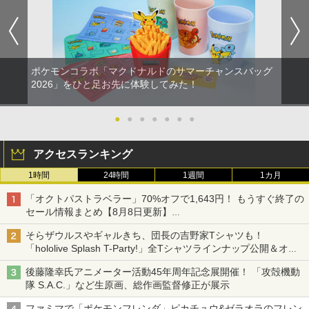
ポケモンコラボ「マクドナルドのサマーチャンスバッグ
2026」をひと足お先に体験してみた！
●
●
●
●
●
●
●
アクセスランキング
1時間
24時間
1週間
1カ月
「オクトパストラベラー」70%オフで1,643円！ もうすぐ終了の
セール情報まとめ【8月8日更新】
ニンテンドーeショップでは「大神 絶景版」が67%オフで990円
そらザウルスやギャルきち、団長の吉野家Tシャツも！
「hololive Splash T-Party!」全Tシャツラインナップ公開＆オン
ライン販売開始
後藤隆幸氏アニメーター活動45年周年記念展開催！ 「攻殻機動
隊 S.A.C.」など生原画、総作画監督修正が展示
ファミマで「ポケモンフレンダ」ピカチュウ&ゼラオラのフレン