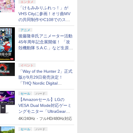
エンタメ
「けもみみりふれっ！」が
VHS Cityに参画！オリ曲MV
の共同制作やC108でのスペ
シャルコラボ広告を掲出
アニメ
後藤隆幸氏アニメーター活動
45年周年記念展開催！ 「攻
殻機動隊 S.A.C.」など生原
画、総作画監督修正が展示
イベント
「Way of the Hunter 2」正式
版が9月29日発売決定！
「THQ Nordic Digital
Showcase 2026」まとめ
セール
ハード
【Amazonセール】LGの
VESA Dual Mode対応ゲーミ
ングモニター「UltraGear
27G850A-B」がお買い得！
4K/240Hz・フルHD/480Hz対応
セール
ハード