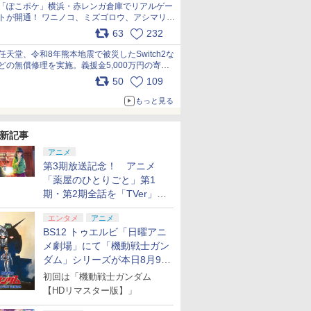
「ぽこポケ」横浜・赤レンガ倉庫でリアルゲー
トが開通！ ワニノコ、ミズゴロウ、アシマリ登
場シーンをレポート pic.x.com/LDgEByVl6D
63
232
任天堂、令和8年熊本地震で被災したSwitch2な
どの無償修理を実施。義援金5,000万円の寄付
も発表 pic.x.com/BAYsMfUfUC
50
109
もっと見る
新記事
アニメ
第3期放送記念！ アニメ
「薬屋のひとりごと」第1
期・第2期全話を「TVer」に
て期間限定で順次無料配信開
エンタメ
アニメ
始
BS12 トゥエルビ「日曜アニ
メ劇場」にて「機動戦士ガン
ダム」シリーズが本日8月9日
から8週連続で放送
初回は「機動戦士ガンダム
【HDリマスター版】」