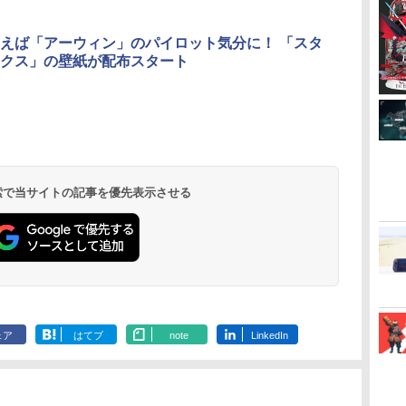
3
3
3
3
4
4
4
4
5
5
5
5
6
6
6
6
えば「アーウィン」のパイロット気分に！ 「スタ
クス」の壁紙が配布スタート
ン
ァミ
【特典】ファイナルフ
Nintendo Switch2 専
【中古】【Blu−ray】
【特典】MARVEL
[Switch 2] ぽこ あ ポ
【中古】うどんの国の
【特典】トゥームレイ
レトロフリーク レッド
【送料無料】劇場版
キャプテン翼
【通常版 Blu-
全
ァンタジー レゾナン
用 スリムハードポーチ
ファイナルファンタジ
Tōkon: Fighting
ケモン エキスパンショ
金色毛鞠 第一
ダー：レガシー・オ
×ホワイト ( レトロゲー
「鬼滅の刃」無限城編
WORLD FIG
ray/DVD】
物語
ス PS5版(【初回封入
収納ケース ハードケー
ーVII アドベントチル
Souls(【早期購入封入
ンパス（ダウンロード
巻/Blu−ray
ブ・アトランティス
ム互換機 )（ コントロ
第一章 猗窩座再来(通
【PS5】 ELJM
リアカード3
フ
】
特典】魔導船＆かけだ
ス ポーチ 収納バッグ
ドレン コンプリート
特典】ロビーのアイテ
版）※3,200ポイントま
Disc/VPXY-71489
(【早期購入同梱特典】
ーラーアダプターセッ
常版)【Blu-ray】/アニ
（竈門炭治郎
￥6,526
￥1,680
￥540
￥6,782
￥4,400
￥749
￥7,012
￥25,300
￥4,400
￥7,199
￥7,450
ム
し騎士の応援パック・
耐衝撃 スイッチ2 キャ
初回限定版 PS3版
ムセット)
でご利用可
コスチューム「ララ・
ト ）CY-RF-RW HDMI
メーション[Blu-ray]
勇、猗窩座）
ダ
イ
無
Nintendo Switch 2(日
【純正品】ディスクド
【純正品】Xbox ワイ
【Amazon.co.jp限
ニンテンドープリペイ
【純正品】DualSense
【純正品】Xbox 充電
劇場版「鬼滅の刃」無
ニンテンドープリペイ
【純正品】DualSense
【国内正規品】
『映画 ラブライブ！蓮
ニンテンドー
プレイステー
【純正品】Xbox
【Amazon.co
シ
かけだし騎士のスター
リングケース 軽量
「ファイナルファンタ
クロフト・サバイバー
出力 どこでもセーブ
【返品種別A】
「鬼滅の刃」
ー
座再
本語・国内専用)
ライブ(CFI-ZDD1J)
ヤレス コントローラー
定】劇場版モノノ怪 第
ド番号 9000円|オンラ
ワイヤレスコントロー
式バッテリー + USB-C
限城編 第一章 猗窩座
ド番号 5000円|オンラ
ワイヤレスコントロー
Thrustmaster スラス
ノ空女学院スクールア
ド番号 1000
トアチケット 10
ワイヤレス 
定】劇場版モ
ス
トダッシュパック)
◇ALW-PU-001
ジーXIII」体験版・スリ
(仮)」（ゲーム内コン
互換機種 FC SFC
第一章 猗窩
コ
PlayStation 5
(カーボンブラック)
三章 蛇神
インコード版
ラー ミッドナイト ブ
ケーブル
再来 完全生産限定版
インコード版
ラー(CFI-ZCT2J)
トマスター TH8S シフ
イドルクラブ Bloom
インコード版
オンラインコ
ラー Series 2
三章 蛇神 (
ッ
ーブケース付 / アニメ
テンツ）)
SNES GB GBC GBA
￥55,491
(Amazon.co.jp限定オ
ラック(CFI-ZCT2J01)
[Blu-ray]
ター - PC、PS4、
Garden Party』Blu-
Edition (ホ
特典:オリジ
デッ
MD GEN PCE TG-16
 検索で当サイトの記事を優先表示させる
￥11,849
￥8,020
￥10,780
￥9,000
￥10,737
￥2,618
￥8,698
￥5,000
￥10,737
￥14,141
￥8,589
￥1,000
￥10,000
￥18,500
￥8,800
リジナル三方背収納ケ
PS5、PS5 Pro、Xbox
ray（特装限定版）
メーカー特典
紋
PCE SG
ース付きコレクション)
One、Xbox Series X|S
離】二振りの
(オリジナル特典:オリ
対応の高精度 H パター
より来たる！
ジナル巾着＋メーカー
ン シフター
描き下ろしイ
特典:【坤と離】二振り
ード付) [DVD
の剣、十翼より来た
る！スタジオ描き下ろ
しイラストボード付)
[Blu-ray]
ェア
はてブ
note
LinkedIn