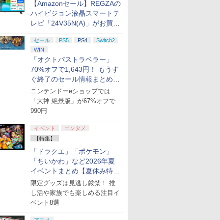
【Amazonセール】REGZAの
ハイビジョン液晶スマートテ
レビ「24V35N(A)」がお買い
得！
7
8
9
10
セール
PS5
PS4
Switch2
WIN
「オクトパストラベラー」
70%オフで1,643円！ もうす
ぐ終了のセール情報まとめ
【8月8日更新】
ニンテンドーeショップでは
「大神 絶景版」が67%オフで
ド レクイ
ゼルダの伝説 ティア
ファイアーエムブレム
任天堂 【Switch2】マ
ぽこ あ ポ
990円
h2版
ーズ オブ ザ キングダ
万紫千紅 【Switch2】
リオカート ワールド
P-AAB5A
ム Nintendo Switch 2
BEE-P-AACSA
[BEE-P-AAAAA NSW2
[Nintendo
イベント
エンタメ
Edition 【Switch2】
マリオカ-ト ワ-ルド]
フト]
￥7,830
￥8,470
￥8,970
￥8,980
NXS-P-AXN7B
【特集】
「ドラクエ」「ポケモン」
「ちいかわ」など2026年夏
イベントまとめ【夏休み特
集】
限定グッズは見逃し厳禁！ 推
7
7
8
8
9
9
10
10
し活や家族でも楽しめる注目イ
ベント8選