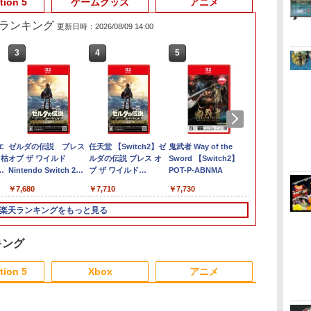
tion 5
ゲームグッズ
アニメ
売れ筋ランキング
更新日時：2026/08/09 14:00
3
4
5
6
エ
ゼルダの伝説 ブレス
任天堂 【Switch2】ゼ
鬼武者 Way of the
バイオハザー
 枯
オブ ザ ワイルド
ルダの伝説 ブレス オ
Sword 【Switch2】
エム Switc
・
Nintendo Switch 2
ブ ザ ワイルド
POT-P-ABNMA
￥7,760
版
Edition
Nintendo Switch 2
￥7,680
￥7,710
￥7,730
】
Edition [NXS-P-
ュ
AAAAH NSW2 ゼルダ
楽天ランキングをもっと見る
ノデンセツ ブレス オ
ブ ザ ワイルド]
キング
3
3
3
4
4
4
5
5
5
6
6
tion 5
Xbox
アニメ