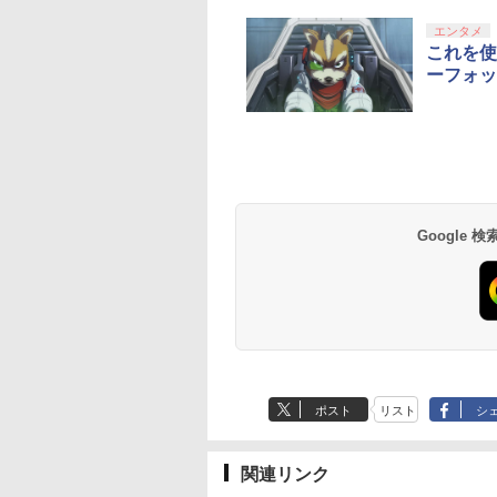
10
10
10
10
1
1
1
1
2
2
2
2
エンタメ
これを使
ーフォッ
 Way of the
OD THE LAST
【特典】鬼武者 Way
劇場版「鬼滅の刃」無
シティーズ：スカイラ
PS Vita 2000 アナログ
【中古】おそ松さん
RIDE 6
＼マラソン限定★エ
猫物語 黒 つばさフ
rd 【PS5】 ELJM-
PIRE [Blu-ray]
of the Sword(【初回
限城編 第一章 猗窩座
イン リマスター ジャパ
スティック・スライド
第五松（初回生産限定
トリーでP10倍／
リー 上・下 セット 
￥5,901
21
購入封入特典】プロダ
再来(完全生産限定版)
ン・スペシャル・エデ
パッド修理用基板 部
版 Blu-ray
Steam Deck OLED /
巻 完全生産限定版 
055
クトコード)
【Blu-ray】 [ 吾峠呼世
ィション
品 パーツ L R 互換 黒
DISC）/Blu−ray
LCD フィルム 保護
シリーズ 【Blu-ray
641
￥7,641
￥8,690
￥5,591
￥750
￥272
￥998
￥320
晴 ]
ブラック オリジナルウ
Disc/EYXA-10744
ィルム ガラスフィル
天堂ライセンス商
イステーション ス
tDo M30 Xboxシリ
azon.co.jp限
ニンテンドープリペイ
【Amazon.co.jp限
GameSir G7 SE 有線
【Amazon.co.jp限
スプラトゥーン レイダ
PlayStation 5 デジタ
【純正品】Xbox ワイ
劇場版「鬼滅の刃」無
スプラトゥーン レイ
Beast of
【純正品】Xbox ワ
劇場版「鬼滅の刃」
エス スライドパッド
本体 保護 フィルム 
Samsung
チケット 15,000円
 | S、Xbox
劇場版モノノ怪 第
ド番号 2000円|オンラ
定】 Logicool G ハン
ゲームコントローラー
定】死亡遊戯で飯を食
ース|オンラインコード
ル・エディション 日本
ヤレス コントローラー
限城編 第一章 猗窩座再
ース -Switch2
Reincarnation -PS5
ヤレス コントローラ
限城編 第一章 猗窩
ート 液晶保護 ガラ
roSD Express
ンラインコード版
e、およびWindows
 蛇神 (オリジナル
インコード版
コン G923 グランツー
XBOX Series X|S
う。 44:CLOUDY
版
語専用 Console
+ USB-C® ケーブル
来 通常版 [Blu-ray]
【特典】プロダクト
(ロボット ホワイト)
来 通常版 [DVD]
スチーム スチームデ
￥6,447
d 256GB for
線コントローラー
:オリジナル巾着＋
リスモ7 Forza
XBOX One Windows
BEACH《原作イラス
Language: Japanese
ード 封入
ク OLED スチーム
Google
在庫切れです。
,000
590
900
￥2,000
￥38,800
￥6,499
￥24,200
￥5,832
￥55,000
￥8,300
￥3,982
￥7,286
￥7,681
￥3,523
tendo Switch
タンレイアウト - 正
カー特典:【坤と
Horizon 6 G923d
10/11用 PCコントロー
ト・ねこめたる描き下
only (CFI-2200B01)
ク LCD ガイド枠 指
サムスン マイクロ
ライセンスされて
二振りの剣、十翼
ラーゲームパッド ホー
ろし 幽鬼抱き枕カバー
防止
エクスプレスカード
す
来たる！スタジオ
ルエフェクトスティッ
付き完全数量限定版》(
6GB）
下ろしイラストボ
クと3.5mmオーディオ
メーカー特典：原作イ
) [Blu-ray]
ジャック付き
ラスト・ねこめたる描
き下ろしA3クリアポス
ター付 ) ( 購入特典：
アニメ描き下ろしイラ
スト使用キャラファン
ポスト
リスト
シ
マット付 ) [Blu-ray]
関連リンク