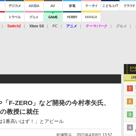
Switch2
Xbox SX
PC
アニメ
テーマパーク
グルメ
 Vita
3DS
アーケード
VR
1
「F-ZERO」など開発の今村孝矢氏、
学の教授に就任
は1番高いはず！」とアピール
岩瀬賢斗
2021年4月8日 13:57