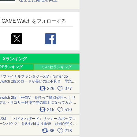
GAME Watch をフォローする
Xランキング
RPランキング
いいねランキング
「ファイナルファンタジーXIV」Nintendo
Switch 2版のロードが長いのは不具合 早急に
アップデートできるよう対応中
226
377
pic.x.com/s9S3nRCAGa
Switch 2版「FFXIV」を持って鳥取砂丘へ！ リ
アル・サゴリー砂漠で光の戦士になってみた
pic.x.com/qyOfL2uv1n
215
510
USJ、「バイオハザード」リッカーのポップコ
ーンバケツ」を9月9日より販売 頭部が開く仕
組み。味は恐怖を堪のう「味噌フレーバー」
66
213
pic.x.com/81MuXGahVM