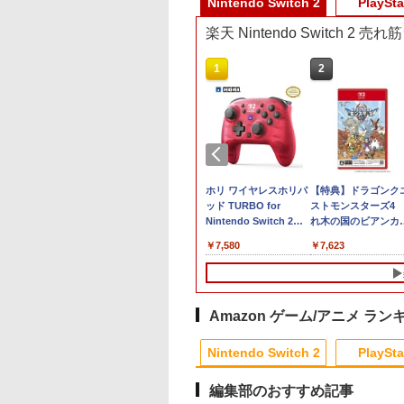
Nintendo Switch 2
PlaySta
楽天 Nintendo Switch 2 
10
1
2
堂 【Switch2】マ
ぽこ あ ポケモン POT-
ホリ ワイヤレスホリパ
【特典】ドラゴンク
カート ワールド
P-AAB5A SW2 任天堂
ッド TURBO for
ストモンスターズ4
E-P-AAAAA NSW2
[Nintendo Switch2 ソ
Nintendo Switch 2
れ木の国のビアンカ
オカ-ト ワ-ルド]
フト]
ルビーマゼンタ [NSX-
フローラ Switch2
970
￥8,980
￥7,580
￥7,623
134]
(【早期購入封入特典
冒険スタートダッシ
セット)
Amazon ゲーム/アニメ ラン
10
10
1
1
1
2
2
2
Nintendo Switch 2
PlaySta
編集部のおすすめ記事