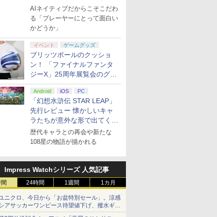
る“AI活用の信念”とは？【講
AIネイティブだからこそこだわ
演レポート】
る「プレーヤーにとって面白い
かどうか」
イベント
ゲームグッズ
ブリッツボールのクッショ
ン！ 「ファイナルファンタ
ジーX」25周年展覧会のグッ
ズ情報が公開
Android
iOS
PC
「幻想水滸伝 STAR LEAP」
先行レビュー 懐かしいキャ
ラたちが意外な形で出てくる
シリーズ完全新作！
歴代キャラとの再会や新たな
108星の物語が描かれる
Impress Watchシリーズ 人気記事
時間
24時間
1週間
1カ月
ユニクロ、今日から「お盆特別セール」。涼感
シアサッカーワンピース待望値下げ、撥水ギア
ショーツは1990円に