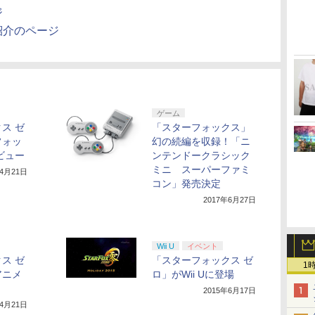
ジ
紹介のページ
ゲーム
ス ゼ
「スターフォックス」
フォッ
幻の続編を収録！「ニ
ビュー
ンテンドークラシック
ミニ スーパーファミ
年4月21日
コン」発売決定
2017年6月27日
Wii U
イベント
ス ゼ
「スターフォックス ゼ
1
アニメ
ロ」がWii Uに登場
2015年6月17日
年4月21日