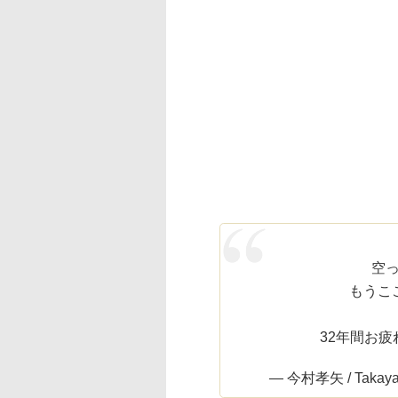
空っ
もうこ
32年間お疲
— 今村孝矢 / Takaya 