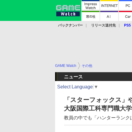
バックナンバー
リリース送付先
PS5
モバイル
eスポーツ
クラウド
PS
GAME Watch
その他
ニュース
Select Language
▼
「スターフォックス」や
大阪国際工科専門職大
教員の中でも「ハンターランク