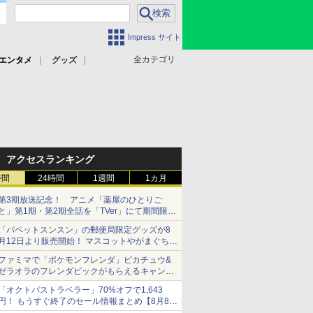
Impress サイト
全カテゴリ
エンタメ
グッズ
アクセスランキング
時間
24時間
1週間
1カ月
第3期放送記念！ アニメ「薬屋のひとりご
と」第1期・第2期全話を「TVer」にて期間限定
で順次無料配信開始
「パペットスンスン」の郵便局限定グッズが8
月12日より販売開始！ マスコットやがまぐち、
レターセットなどが登場
ファミマで「ポケモンフレンダ」ピカチュウ&
ゼラオラのフレンダピックがもらえるキャンペ
ーン開催！
「オクトパストラベラー」70%オフで1,643
円！ もうすぐ終了のセール情報まとめ【8月8日
更新】