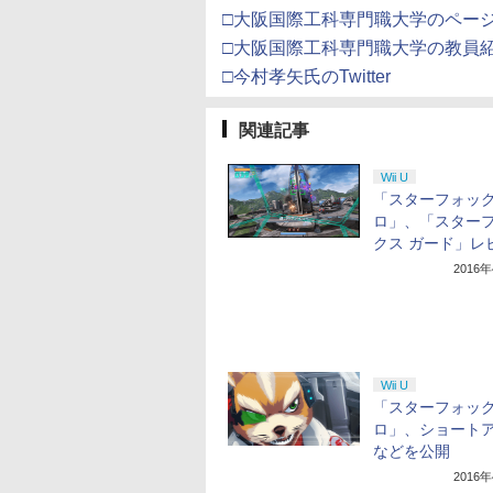
□大阪国際工科専門職大学のペー
□大阪国際工科専門職大学の教員
□今村孝矢氏のTwitter
関連記事
Wii U
「スターフォック
ロ」、「スター
クス ガード」レ
2016
Wii U
「スターフォック
ロ」、ショート
などを公開
2016