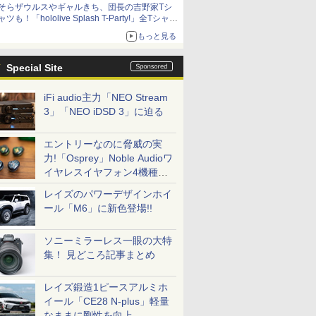
そらザウルスやギャルきち、団長の吉野家Tシ
ニンテンドーeショップでは「大神 絶景版」が
ャツも！「hololive Splash T-Party!」全Tシャツ
67%オフで990円
ラインナップ公開＆オンライン販売開始
もっと見る
Special Site
iFi audio主力「NEO Stream
3」「NEO iDSD 3」に迫る
エントリーなのに脅威の実
力!「Osprey」Noble Audioワ
イヤレスイヤフォン4機種を
一気に聴く
レイズのパワーデザインホイ
ール「M6」に新色登場!!
ソニーミラーレス一眼の大特
集！ 見どころ記事まとめ
レイズ鍛造1ピースアルミホ
イール「CE28 N-plus」軽量
なままに剛性を向上