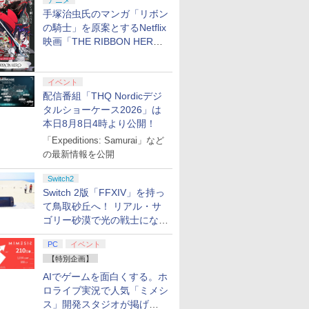
アニメ
7
7
7
7
8
8
8
8
9
9
9
9
10
10
10
10
手塚治虫氏のマンガ「リボン
の騎士」を原案とするNetflix
映画「THE RIBBON HERO
2
【楽天ブックス限定特
あんさんぶるスター
日本ファルコム
ミュージカル『刀剣乱
鬼武者 Way of the
BLOOD THE LAST
【特典】鬼
劇場版「鬼
リボンヒーロー」本日配信開
HTERS
【場面写ク
典+特典】空の軌跡 the
ズ!!DREAM LIVE -9th
【PS5】「空の軌跡
舞』 ～静かなる夜半の
Sword 【PS5】 ELJM-
VAMPIRE [Blu-ray]
of the S
限城編 第
始
-30868
枚セット
2nd PS5版(DLCチラ
Tour “Trapezium
the 1st 」 通常版
寝ざめ～【Blu-ray】 [
30821
購入封入特
再来(完全
￥4,055
イベント
、冨岡義
シ：NEOブレイサー・
#Orion”-【Blu-ray】 [
[ELJM-30729 PS5 ソラ
ミュージカル『刀剣乱
クトコード
【Blu-ra
￥7,480
￥7,806
￥7,480
￥7,821
￥7,641
￥7,641
￥8,690
】 劇場版
アガット+【早期購入外
(V.A.) ]
ノキセキ ザ ファースト
舞』 ]
晴 ]
配信番組「THQ Nordicデジ
プリペイ
ション ス
 Elite
.jp限
ぽこ あ ポケモン エキ
PlayStation 5 デジタ
GameSir G7 HE 有線
劇場版「鬼滅の刃」無
ニンテンドープリペイ
プレイステーション ス
HyperX Clutch
ヤマトよ永遠に
【任天堂ライセンス商
プレイステーション ス
8BitDo M30 Xboxシリ
【Amazon.co.jp限
ニンテンド
【Amazon.
GameSir 
【Amazon.
無限城編
付特典】DLCチラシ)
ツウジョウ]
タルショーケース2026」は
円|オンラ
,000円|
コントロー
ノノ怪 第
スパンションパス|オン
ル・エディション 日本
ゲームコントローラー
限城編 第一章 猗窩座再
ド番号 500円|オンライ
トアチケット 3,000円|
Gladiate Xbox公式ラ
REBEL3199 7 [Blu-
品】Samsung
トアチケット 15,000円
ーズX | S、Xbox
定】劇場版モノノ怪 第
ド番号 20
定】 Logic
ゲームコン
定】死亡遊
座再来
本日8月8日4時より公開！
ード版
 Core
オリジナル
ラインコード版
語専用 (CFI-2200B01)
XBOX Series X|S
来 完全生産限定版
ンコード版
オンラインコード版
イセンス ゲーミング コ
ray]
microSD Express
|オンラインコード版
One、およびWindows
三章 蛇神 (オリジナル
インコード
コン G92
XBOX Seri
う。 44:C
「Expeditions: Samurai」など
ワイト)
ナル巾着＋
+ ディスクドライブ
XBOX One Windows
[DVD]
ントローラー 有線 日本
Card 256GB for
の有線コントローラー
特典:オリジナル巾着＋
リスモ7 Fo
XBOX One
BEACH
￥4,400
￥66,849
￥7,999
￥7,828
￥500
￥3,000
￥4,980
￥8,760
現在在庫切れです。
￥15,000
￥4,590
￥9,900
￥2,000
￥38,800
￥6,499
￥24,200
:【坤と
(CFI-ZDD1J) セット
10/11用 PCコントロー
正規代理店品 6L366AA
Nintendo Switch
6ボタンレイアウト - 正
メーカー特典:【坤と
Horizon 6
10/11用
ト・ねこめ
の最新情報を公開
剣、十翼
ラーゲームパッド ホー
2（サムスン マイクロ
式にライセンスされて
離】二振りの剣、十翼
ラーゲーム
ろし 幽鬼
スタジオ
ル効果スティック付き
SDエクスプレスカード
います
より来たる！スタジオ
ルエフェク
付き完全数
Switch2
ラストボ
ビデオゲームコントロ
256GB）
描き下ろしイラストボ
クと3.5
メーカー特
Switch 2版「FFXIV」を持っ
]
ーラー（ブラック）
ード付) [Blu-ray]
ジャック付
ラスト・ね
て鳥取砂丘へ！ リアル・サ
き下ろしA
ゴリー砂漠で光の戦士になっ
ター付 ) 
てみた
アニメ描き
PC
イベント
スト使用キ
マット付 ) [
【特別企画】
AIでゲームを面白くする。ホ
ロライブ実況で人気「ミメシ
ス」開発スタジオが掲げ