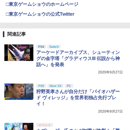
□東京ゲームショウのホームページ
□東京ゲームショウの公式Twitter
『映画 ラブライブ！蓮ノ空女学院スクー
4
ルアイドルクラブ Bloom Garden Part
y』Blu-ray（特装限定版）
関連記事
￥8,589
PS4
Switch
アーケードアーカイブス、シューティン
グの金字塔「グラディウスIII 伝説から神
劇場版「鬼滅の刃」無限城編 第一章 猗
5
話へ」を発表
窩座再来 完全生産限定版 [DVD]
2020年9月27日
￥7,828
PS5
Xbox SX
PC
狩野英孝さんが自分だけ「バイオハザー
ド ヴィレッジ」を世界初独占先行プレ
イ！
2020年9月27日
イベント