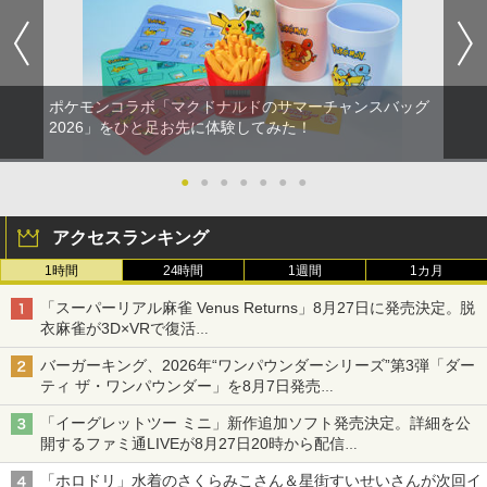
ポケモンコラボ「マクドナルドのサマーチャンスバッグ
2026」をひと足お先に体験してみた！
●
●
●
●
●
●
●
アクセスランキング
1時間
24時間
1週間
1カ月
「スーパーリアル麻雀 Venus Returns」8月27日に発売決定。脱
衣麻雀が3D×VRで復活
発売から2週間は20%オフになるセールが実施
バーガーキング、2026年“ワンパウンダーシリーズ”第3弾「ダー
ティ ザ・ワンパウンダー」を8月7日発売
「特製ガーリックマヨソース」を使用した超大型チーズバーガー
「イーグレットツー ミニ」新作追加ソフト発売決定。詳細を公
開するファミ通LIVEが8月27日20時から配信
シリーズ累計100タイトルへ
「ホロドリ」水着のさくらみこさん＆星街すいせいさんが次回イ