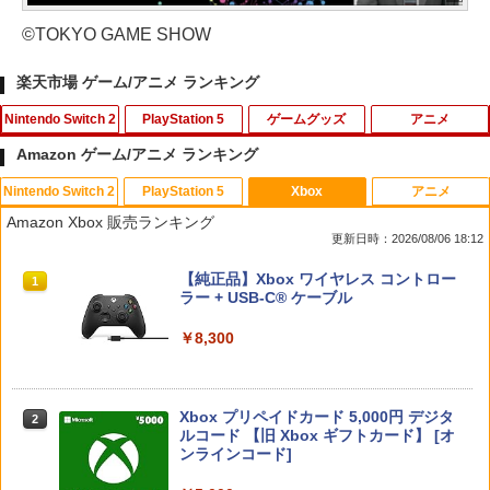
©TOKYO GAME SHOW
楽天市場 ゲーム/アニメ ランキング
Nintendo Switch 2
PlayStation 5
ゲームグッズ
アニメ
Amazon ゲーム/アニメ ランキング
Nintendo Switch 2
PlayStation 5
Xbox
アニメ
任天堂 スプラトゥーン レイダース【Swi
PS5用 冷却ファン クーリングファン LE
Switch2 ケース スイッチ2 Nintendo 対
この世界の片隅に【Blu-ray】 [ のん ]
1
1
1
1
Amazon Xbox 販売ランキング
tch 2】 BEEPAADLA [BEEPAADLA]
Dライト付き 静音 装着簡単 排熱 熱対策
応 スイッチ スイッチツー 名入れ かわい
更新日時：2026/08/06 18:12
USBポート付き PlayStation 5 通常版 デ
い ニンテンドースイッチ カバー ポーチ
￥3,907
ジタルエディション 両対応 ◇TP5-1523
switch Lite 新型 本体 ジョイコン ソフ
￥6,720
スプラトゥーン レイダース|オンライン
PlayStation 5 デジタル・エディション
【純正品】Xbox ワイヤレス コントロー
【メール便】
ト ケーブル 収納可能 ポーチ クリスマス
1
1
1
コード版
日本語専用 Console Language: Japan
ラー + USB-C® ケーブル
ギフト クリスマス プレゼント 送料無料
ese only (CFI-2200B01)
￥1,580
￥5,832
￥8,300
￥1,300
￥55,000
【ダイヤ・プラチナ会員様限定！エント
【送料無料】劇場版「鬼滅の刃」無限城
2
2
リーでポイント10倍！】【メール便発
編 第一章 猗窩座再来(通常版)【Blu-ra
送】【新品】任天堂 Nintendo Switch 2
y】/アニメーション[Blu-ray]【返品種別
【PowerA 公式ストア】パワーエー ソロ
2
ゲームソフト スプラトゥーン レイダー
A】
Xbox プリペイドカード 5,000円 デジタ
チャージングステーション for DualSen
Switch2 ケース レザーケース スイッチ2
2
2
スプラトゥーン レイダース -Switch2
ス
Beast of Reincarnation -PS5 【特典】
ルコード 【旧 Xbox ギフトカード】 [オ
2
se® and DualSense Edge™ ワイヤレ
Nintendo 対応 スイッチ スイッチツー
2
プロダクトコード 封入
ンラインコード]
スコントローラー【PlayStation®公式ラ
シンプル ミニマル PUレザー 革 カバー
￥4,400
￥6,455
イセンス商品】 国内2年保証
ポーチ ストラップ付属 オシャレ ソフト
￥6,750