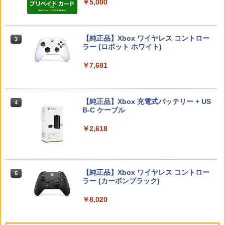
収納 ガジェットケース クリスマス ギフ
￥7,286
￥5,000
ト プレゼント 送料無料
￥2,200
【BLU-R】超かぐや姫！ Blu-ray通常版
3
￥3,480
Lies of P：コンプリート エディション
3
【Switch2】BEE-P-AA8UA(JPN)
【純正品】Xbox ワイヤレス コントロー
￥5,780
3
Nintendo Switch 2(日本語・国内専用)
【純正品】ディスクドライブ(CFI-ZDD1
3
ラー (ロボット ホワイト)
3
【SALE・大幅値下げ・新品・未開封
3
J) PlayStation 5
品】明末: ウツロノハネ PS5 ソフト 【ポ
￥6,862
￥55,603
スト投函】 ※特典付属なし ※セール品
【送料無料】【中古】MD メガドライブ
￥7,681
3
￥11,849
のため、返品及び製品保証の対象外とな
ロックマンメガワールド
ります。
￥15,021
うたの☆プリンスさまっ♪ ALL STAR ST
4
Switch2 保護フィルム スイッチ2 保護フ
￥2,300
AGE -MUSIC UNIVERSE-【Blu-ray】 [
【純正品】Xbox 充電式バッテリー + US
4
4
ィルム switch2 フィルム Switch2 ガラ
ST☆RISH ]
【純正品】DualSense ワイヤレスコン
B-C ケーブル
ニンテンドープリペイド番号 9000円|オ
4
4
スフィルム スイッチ2 フィルム ガイド
トローラー ミッドナイト ブラック(CFI-
ンラインコード版
貼り付け キット カバー Switch 2 本体
ZCT2J01)
￥7,040
【新品】【即納】PCエンジン mini ピー
￥2,618
4
アクセサリー Nintendo Switch2 ケース
＼10％OFFクーポン／PS5用 冷却ファン
シーエンジン レトロ ゲーム
￥9,000
4
可 透明 ブルーライト カット 99％ FIRM
￥10,737
クーリングファン 冷却装置 USBクーラ
E
ー 外付け 自動冷却ファン 三つファン 急
￥39,599
速冷却 静音 装着簡単 排熱 熱対策 USB
Servant Princess DVD 即納 dvd BOX
5
￥1,000
ポート 省スペース 耐久性 プレイステー
コンプリート OVA 北米版 ELFINA elfina
【純正品】Xbox ワイヤレス コントロー
ニンテンドープリペイド番号 5000円|オ
5
5
ション5対応 ディスク版 デジタル版の両
正規品 Elufina 完全収録 保存版 美少女
【純正品】DualSense ワイヤレスコン
ラー (カーボンブラック)
ンラインコード版
5
方に対応
アニメ 最新盤 アニメ エルフィーナ 日本
トローラー(CFI-ZCT2J)
[Switch 2] ぽこ あ ポケモン エキスパン
5
語 英語
￥8,020
ションパス（ダウンロード版）※3,200
￥5,000
MAGES. 【Joshinオリジナル特典付】
￥2,680
￥10,737
5
ポイントまでご利用可
【Switch2】STEINS;GATE RE:BOOT
￥7,260
（シュタインズゲート リブート） 通常