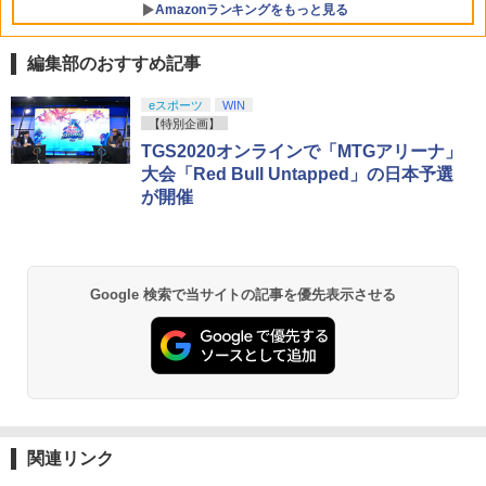
￥4,400
Amazonランキングをもっと見る
版 [BEE-P-AB55A NSW2 シュタインズ
ゲ-ト リブ-ト ツウジョウ]
がんばれゴエモン大集合！ PS5版
5
編集部のおすすめ記事
￥7,290
￥4,889
劇場版「鬼滅の刃」無限城編 第一章 猗
eスポーツ
WIN
1
窩座再来 通常版 [Blu-ray]
【特別企画】
TGS2020オンラインで「MTGアリーナ」
￥3,964
大会「Red Bull Untapped」の日本予選
が開催
劇場版「鬼滅の刃」無限城編 第一章 猗
2
窩座再来 通常版 [DVD]
Google 検索で当サイトの記事を優先表示させる
￥3,523
劇場版「鬼滅の刃」無限城編 第一章 猗
3
窩座再来 完全生産限定版 [Blu-ray]
関連リンク
￥8,698