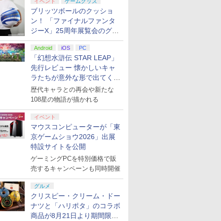
イベント
ゲームグッズ
.jp限
『映画 ラブライブ！蓮
劇場版「鬼滅の刃」無
ヤマトよ永遠に
【Amazon.
ブリッツボールのクッショ
ノノ怪 第
ノ空女学院スクールア
限城編 第一章 猗窩座再
REBEL3199 7 [Blu-
定】劇場版
ン！ 「ファイナルファンタ
オリジナル
イドルクラブ Bloom
来 完全生産限定版
ray]
ヤバイやつ」
ナル巾着＋
Garden Party』Blu-
ジーX」25周年展覧会のグッ
[DVD]
ray（Amaz
￥8,589
￥7,828
￥8,760
￥8,800
:【坤と
ray（特装限定版）
典：Blu-
ズ情報が公開
剣、十翼
ース） [Blu
Android
iOS
PC
スタジオ
「幻想水滸伝 STAR LEAP」
ラストボ
先行レビュー 懐かしいキャ
ay]
ラたちが意外な形で出てくる
シリーズ完全新作！
歴代キャラとの再会や新たな
108星の物語が描かれる
イベント
マウスコンピューターが「東
京ゲームショウ2026」出展
特設サイトを公開
ゲーミングPCを特別価格で販
売するキャンペーンも同時開催
グルメ
クリスピー・クリーム・ドー
ナツと「ハリポタ」のコラボ
商品が8月21日より期間限定