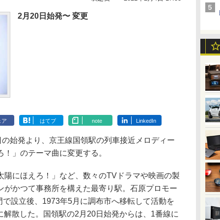
2月20日始発〜 変更
ェア
はてブ
note
LinkedIn
日の始発より、京王線国領駅の列車接近メロディー
ろ！」のテーマ曲に変更する。
陽にほえろ！」など、数々のTVドラマや映画の製
ンがかつて事務所を構えた最寄り駅。石原プロモー
門で設立後、1973年5月に調布市へ移転して活動を
日に解散した。国領駅の2月20日始発からは、1番線に