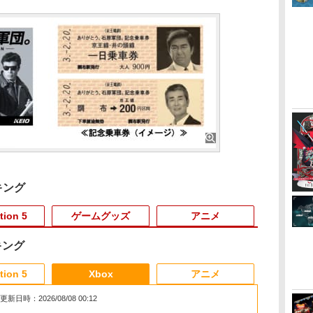
キング
tion 5
ゲームグッズ
アニメ
キング
3
3
3
3
4
4
4
4
5
5
5
6
6
1
6
tion 5
Xbox
アニメ
更新日時：2026/08/08 00:12