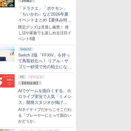
【特集】
7
7
7
8
8
8
9
9
9
10
10
10
「ドラクエ」「ポケモン」
「ちいかわ」など2026年夏
イベントまとめ【夏休み特
ル便OK]
n5用カバー
ンガー クラン
刀剣乱舞』 祝玖寿 乱舞音曲祭【Blu-ray】
ダービースタリオン2
【特典】Marvel’s
【即日出荷】Switch2用 スリ
ファイアーエムブレム
【初回特典】グラン
【8/4(火)20時〜全品ポイント
【楽天ブックス限定先着特典】ヤマトよ永遠
【特典】
【ダイヤ・プラチナ会
[Switch 2] ぽ
日本ファル
PlayStatio
ung
グリーン
ヘッドホンスタ
ル『刀剣乱舞』 ]
【Switch2】 POT-P-
Wolverine(【早期購入
集】
ムEVAポーチ ブラック ゲー
万紫千紅
ド・セフト・オートVI
10倍！要エントリー】任天堂
REBEL3199 7＜最終巻＞【Blu-ray】(場
STEINS;GATE
員様限定！エントリー
エキスパンショ
【Joshi
DualSen
限定グッズは見逃し厳禁！ 推
ress
フォンスタンド
AB73A
封入特典】DLC)
ム機ポーチ ゲーム機収納 ア
[PS5ソフト] (コードイ
任天堂 GAME BOY
アルシート5枚セット)
RE:BOOT 限定版
でポイント10倍！】
ンロード版）※3,
典付】【Sw
コントロー
し活や家族でも楽しめる注目イ
￥8,970
or
傷防止 省スペ
ローン ALG-NS2PB001BK
ンボックス版、配送
ADVANCE SP 青【中古】
Switch2版(【早期購入
【新品】SIE PS5 プレ
トまでご利用可
の軌跡 the
純正 デュ
￥8,582
￥7,620
￥1,909
￥9,800
￥12,980
￥10,659
￥11,968
￥55,150
￥4,400
￥12,470
￥12,800
ベント8選
tch 2 (ス
ンホルダー モ
日：2026年11月12日
同梱特典】
イステーション5 デジ
Nintendo 
PS5 コン
プリペイ
ション ス
 Elite
ぽこ あ ポケモン エキ
PlayStation 5 デジタ
GameSir G7 HE 有線
ニンテンドープリペイ
プレイステーション ス
HyperX Clutch
ニンテンドープリペイ
プレイステーション ス
8BitDo M30 Xboxシリ
ニンテンド
【Amazon.
GameSir 
 ゲーミング/
～、プレイ開始日：
「STEINS;GATE 変移
タル・エディション 日
Editio
ームパッド
Switch2
円|オンラ
,000円|
コントロー
スパンションパス|オン
ル・エディション 日本
ゲームコントローラー
ド番号 500円|オンライ
トアチケット 3,000円|
Gladiate Xbox公式ラ
ド番号 2000円|オンラ
トアチケット 15,000円
ーズX | S、Xbox
ド番号 30
定】 Logic
ゲームコン
 ヘッドセット
2026年11月19日) 【初
空間のオクテット」
本語専用 Console
BOX [NW1
料】
ード版
 Core
ラインコード版
語専用 (CFI-2200B01)
XBOX Series X|S
Switch 2版「FFXIV」を持っ
ンコード版
オンラインコード版
イセンス ゲーミング コ
インコード版
|オンラインコード版
One、およびWindows
インコード
コン G92
XBOX Seri
)
回購入封入特典】：ヴ
DLC)
Language：
NSW2 ソ
ワイト)
+ ディスクドライブ
XBOX One Windows
ントローラー 有線 日本
の有線コントローラー
リスモ7 Fo
XBOX One
ィンテージ・バイスシ
Japanese only CFI-
the 2nd
て鳥取砂丘へ！ リアル・サ
￥4,400
￥66,849
現在在庫切れです。
￥500
￥3,000
￥4,980
￥2,000
￥15,000
￥4,590
￥3,000
￥38,800
現在在庫切
(CFI-ZDD1J) セット
10/11用 PCコントロー
正規代理店品 6L366AA
6ボタンレイアウト - 正
Horizon 6
10/11用
ティパック
2200B01 825GB
ゴリー砂漠で光の戦士になっ
ラーゲームパッド ホー
式にライセンスされて
ラーゲーム
てみた
ル効果スティック付き
います
ルエフェク
PC
イベント
ビデオゲームコントロ
クと3.5
【特別企画】
ーラー（ブラック）
ジャック付
AIでゲームを面白くする。ホ
7
8
9
10
ロライブ実況で人気「ミメシ
ス」開発スタジオが掲げ
る“AI活用の信念”とは？【講
AIネイティブだからこそこだわ
演レポート】
る「プレーヤーにとって面白い
かどうか」