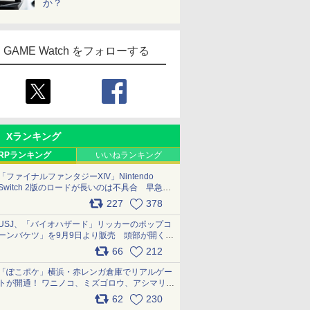
か？
GAME Watch をフォローする
Xランキング
RPランキング
いいねランキング
「ファイナルファンタジーXIV」Nintendo
Switch 2版のロードが長いのは不具合 早急に
アップデートできるよう対応中
227
378
pic.x.com/s9S3nRCAGa
USJ、「バイオハザード」リッカーのポップコ
ーンバケツ」を9月9日より販売 頭部が開く仕
組み。味は恐怖を堪のう「味噌フレーバー」
66
212
pic.x.com/81MuXGahVM
「ぽこポケ」横浜・赤レンガ倉庫でリアルゲー
トが開通！ ワニノコ、ミズゴロウ、アシマリ登
場シーンをレポート pic.x.com/LDgEByVl6D
62
230