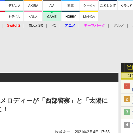
Switch2
Xbox SX
PC
アニメ
テーマパーク
グルメ
 Vita
3DS
アーケード
VR
1
近メロディーが「西部警察」と「太陽に
に！
吹越友一
2021年2月4日 17:55