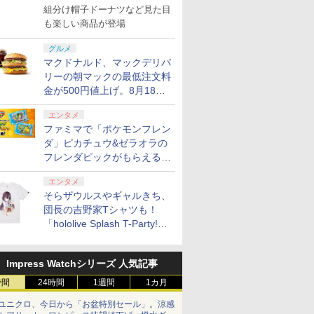
で発売
組分け帽子ドーナツなど見た目
も楽しい商品が登場
グルメ
マクドナルド、マックデリバ
リーの朝マックの最低注文料
金が500円値上げ。8月18日
より1,500円から受付
エンタメ
ファミマで「ポケモンフレン
ダ」ピカチュウ&ゼラオラの
フレンダピックがもらえるキ
ャンペーン開催！
エンタメ
そらザウルスやギャルきち、
団長の吉野家Tシャツも！
「hololive Splash T-Party!」
全Tシャツラインナップ公開
＆オンライン販売開始
Impress Watchシリーズ 人気記事
時間
24時間
1週間
1カ月
ユニクロ、今日から「お盆特別セール」。涼感