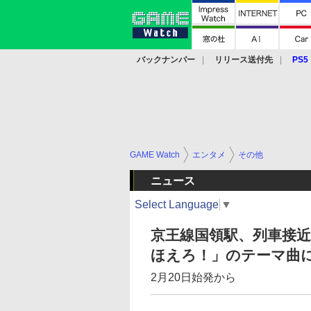
バックナンバー
リリース送付先
PS5
モバイル
eスポーツ
クラウド
PS
GAME Watch
エンタメ
その他
ニュース
Select Language
▼
京王線国領駅、列車接
ほえろ！」のテーマ曲
2月20日始発から