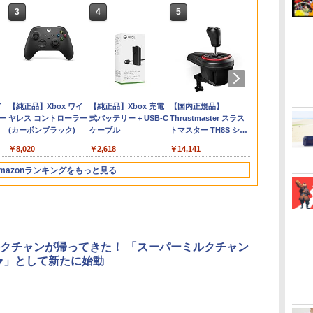
3
3
3
4
4
4
5
5
5
6
6
6
期
分
乱
itch2用 スリ
寝たままメガネ メガネ
【当店独自で＋P10倍
劇場版「鬼滅の刃」無
【8/4(火)20時〜全品ポイント
Lies of P：コンプリー
DEATH STRANDING
劇場版「鬼滅の刃」無
[Switch 2] ぽこ あ ポケモン
任天堂 【Switch2】ス
【特典】超新時空ゲイ
転生したらスライムだ
在庫あり[メー
PlayStatio
ヘッドホンハ
ミュージカル『
納
曲祭
ブラック ゲー
オーバーグラス ごろ寝
★要エントリー】【中
限城編 第一章 猗窩座再
10倍！要エントリー】任天堂
ト エディション
2: ON THE BEACH
限城編 第一章 猗窩座
エキスパンションパス（ダウ
ーパーマリオブラザー
ム ネプテューヌ∞
った件 第2期 Blu-ray
【新品】Sams
リミックス 
プ式モニター
[ ミュージカ
c
S5
ージ
ーム機収納 ア
メガネ 眼鏡 怠け者メガ
古】[PS5] ユニコーン
来(完全生産限定版)
任天堂 GAME BOY
再来(通常版)【Blu-
ンロード版）※3,200ポイン
ズ ワンダー Nintendo
PS5版(【早期購入外付
BOX(期間限定生産版)
microSD Exp
ンド ヘッド
￥6,782
￥4,889
￥7,480
￥26,400
対応
2PB001BK
ネ プリズム 首 負担 軽
オーバーロード
【Blu-ray】 [ 吾峠呼世
ADVANCE SP 青【中古】
ray】 [ 吾峠呼世晴 ]
トまでご利用可
Switch 2 Edition ＋ み
特典】【DLC】発売記
【Blu-ray】 [ 岡咲美保
Card 256GB f
角度調整可能 
￥2,980
￥3,080
￥8,690
￥12,980
￥3,960
￥4,400
￥7,570
￥7,293
￥26,400
￥8,200
￥1,640
減 スマホ 読書 TV が楽
(Unicorn Overlord) 通
晴 ]
んなでリンリンパーク
念グッズ付きスタート
]
Nintendo Swi
ース ヘッドホ
ダ
イ
Nintendo Switch 2(日
【純正品】ディスクド
【純正品】Xbox ワイ
ニンテンドープリペイ
【純正品】DualSense
【純正品】Xbox 充電
ニンテンドープリペイ
【純正品】DualSense
【国内正規品】
ニンテンドー
プレイステー
【純正品】Xbox
ー
しめる 仰向け プリズム
常版 アトラス
[NXS-P-AQMXB
ダッシュセット)
イッチ2)
ニタースタンド
ー
本語・国内専用)
ライブ(CFI-ZDD1J)
ヤレス コントローラー
ド番号 9000円|オンラ
ワイヤレスコントロー
式バッテリー + USB-C
ド番号 5000円|オンラ
ワイヤレスコントロー
Thrustmaster スラス
ド番号 1000
トアチケット 10
ワイヤレス 
スイ
き
メガネ 反射メガネ ミラ
(20240308)
NSW2 ス-パ-マリオブ
オフィス対応
コ
PlayStation 5
(カーボンブラック)
インコード版
ラー ミッドナイト ブ
ケーブル
インコード版
ラー(CFI-ZCT2J)
トマスター TH8S シフ
インコード版
オンラインコ
ラー Series 2
ム
ス
ー 鏡 便利グッズ 眼鏡
ラザ-ズ ワンダ- ミンナ
掛け (ブラック
￥55,871
ラック(CFI-ZCT2J01)
ター - PC、PS4、
Edition (ホ
ャリ
ッ
をかけたまま 装着OK
デリンリンパ-ク]
￥11,849
￥8,020
￥9,000
￥10,737
￥2,618
￥5,000
￥10,737
￥14,141
￥1,000
￥10,000
￥18,500
PS5、PS5 Pro、Xbox
薄型
ん
ゴロ寝
One、Xbox Series X|S
カ
ズ
mazonランキングをもっと見る
対応の高精度 H パター
セサ
ン シフター
3
4
5
6
クチャンが帰ってきた！ 「スーパーミルクチャン
er♥」として新たに始動