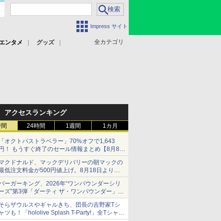
Impress サイト
全カテゴリ
エンタメ
グッズ
アクセスランキング
時間
24時間
1週間
1カ月
「オクトパストラベラー」70%オフで1,643
円！ もうすぐ終了のセール情報まとめ【8月8日
更新】
マクドナルド、マックデリバリーの朝マックの
ニンテンドーeショップでは「大神 絶景版」が
最低注文料金が500円値上げ。8月18日より
67%オフで990円
1,500円から受付
バーガーキング、2026年“ワンパウンダーシリ
ーズ”第3弾「ダーティ ザ・ワンパウンダー」を
8月7日発売
そらザウルスやギャルきち、団長の吉野家Tシ
「特製ガーリックマヨソース」を使用した超大
ャツも！「hololive Splash T-Party!」全Tシャツ
型チーズバーガー
ラインナップ公開＆オンライン販売開始