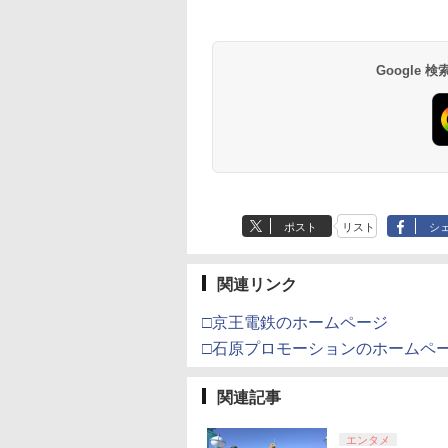
トよ永遠に
【Amazon.co.jp限
【Amazon.co.jp限
劇場版「鬼滅の刃」
EL3199 7 [Blu-
定】劇場版「僕の心の
定】劇場版モノノ怪 第
限城編 第一章 猗窩
ヤバイやつ」 Blu-
三章 蛇神
来 通常版 [Blu-ray]
ray（Amazon.co.jp特
(Amazon.co.jp限定オ
Google
760
￥8,800
￥10,780
￥3,982
典：Blu-rayスリーブケ
リジナル三方背収納ケ
ース） [Blu-ray]
ース付きコレクション)
(オリジナル特典:オリ
ジナル巾着＋メーカー
特典:【坤と離】二振り
の剣、十翼より来た
る！スタジオ描き下ろ
しイラストボード付)
[Blu-ray]
ポスト
リスト
シ
関連リンク
□京王電鉄のホームページ
□石原プロモーションのホームペ
関連記事
エンタメ