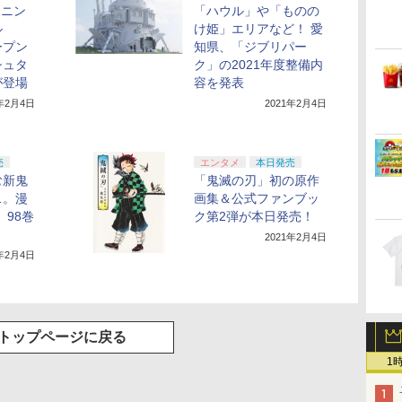
・ニン
「ハウル」や「ものの
ル
け姫」エリアなど！ 愛
ープン
知県、「ジブリパー
ッシュタ
ク」の2021年度整備内
が登場
容を発表
1年2月4日
2021年2月4日
売
エンタメ
本日発売
む新鬼
「鬼滅の刃」初の原作
…。漫
画集＆公式ファンブッ
」98巻
ク第2弾が本日発売！
2021年2月4日
1年2月4日
トップページに戻る
1