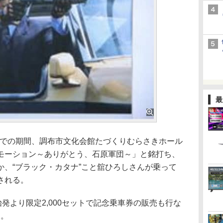
最
までの期間、調布市文化会館たづくりむらさきホール
モーション～ありがとう、石原軍団～」と銘打ち、
か、“ブラック・カタナ”こと舘ひろしさんが乗って
される。
発より限定2,000セットで記念乗車券の販売も行な
）。