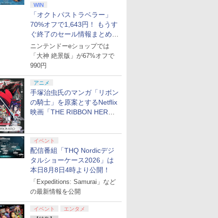
WIN
「オクトパストラベラー」
70%オフで1,643円！ もうす
ぐ終了のセール情報まとめ
【8月8日更新】
ニンテンドーeショップでは
「大神 絶景版」が67%オフで
990円
アニメ
手塚治虫氏のマンガ「リボン
の騎士」を原案とするNetflix
映画「THE RIBBON HERO
リボンヒーロー」本日配信開
始
イベント
配信番組「THQ Nordicデジ
タルショーケース2026」は
本日8月8日4時より公開！
「Expeditions: Samurai」など
7
7
2
8
8
3
7
9
9
4
10
10
の最新情報を公開
イベント
エンタメ