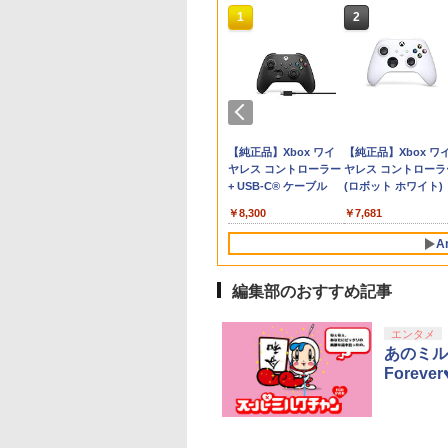
10
10
10
1
1
1
2
2
2
時〜全品ポイント
限定先着特典】ヤマトよ永遠に
典】
イヤ・プラチナ会
[Switch 2] ぽこ あ ポケモン
日本ファルコム
PlayStation5
Switch2 保護フィルム
PRO FREAK V2
ヘッドホンハンガー クラン
ミュージカル『刀剣乱
【お買い物マラソン
＼20%OFF★在庫処
ミュージカル『刀剣
【即日出荷】Sw
トリー】任天堂
 7＜最終巻＞【Blu-ray】(場面写真使用ビジュ
INS;GATE
限定！エントリー
エキスパンションパス（ダウ
【Joshinオリジナル特
DualSense ワイヤレス
スイッチ2 保護フィル
Cheeky (通常版) モデ
プ式モニターヘッドホンスタ
舞』 ～静かなる夜半の
間限定♪最大
／【最新型】PS5収
舞』 祝玖寿 乱舞音
ムEVAポーチ 
OY
ット)
:BOOT 限定版
イント10倍！】
ンロード版）※3,200ポイン
典付】【Switch2】空
コントローラー SONY
ム switch2 フィルム
ル プロフリーク PS5
ンド ヘッドフォンスタンド
寝ざめ～【Blu-ray】 [
30％OFF】【tomto
ケース 専用カバー P
【Blu-ray】 [ ミュ
ム機ポーチ ゲ
 青【中古】
itch2版(【早期購入
品】SIE PS5 プレ
トまでご利用可
の軌跡 the 2nd
純正 デュアルセンス
Switch2 ガラスフィル
PS4 NS proチーキー
角度調整可能 傷防止 省スペ
ミュージカル『刀剣乱
公式店】 Switch 2
リモートプレーヤー
カル『刀剣乱舞』 ]
ローン ALG-NS
,968
,150
￥4,400
￥12,470
￥12,800
￥1,000
￥1,999
￥1,640
￥7,821
￥2,653
￥2,380
￥7,920
￥1,909
特典】
テーション5 デジ
Nintendo Switch 2
PS5 コントローラー ゲ
ム スイッチ2 フィルム
凹型 FPS 無段階高さ調
ース ヘッドホンホルダー モ
舞』 ]
ハードケース
SONY PlayStation
テンドープリペイ
イステーション ス
tDo M30 Xboxシリ
ニンテンドープリペイ
【Amazon.co.jp限
GameSir G7 SE 有線
スプラトゥーン レイダ
PlayStation 5 デジタ
【純正品】Xbox ワイ
スプラトゥーン レイ
Beast of
【純正品】Xbox ワ
EINS;GATE 変移
・エディション 日
Edition ウロボロス
ームパッド 【送料無
ガイド 貼り付け キット
節 profreek バージョン
ニタースタンド ゲーミング/
FancyCase-G05
Portal コントローラ
号 2000円|オンラ
チケット 15,000円
 | S、Xbox
ド番号 3000円|オンラ
定】 Logicool G ハン
ゲームコントローラー
ース|オンラインコード
ル・エディション 日本
ヤレス コントローラー
ース -Switch2
Reincarnation -PS5
ヤレス コントローラ
のオクテット」
専用 Console
BOX [NW10108300
料】
カバー Switch 2 本体
2 PS4 PS5 nintendo
オフィス対応 ヘッドセット
Nintendo 2025年 
用 ガラスフィルム付
コード版
ンラインコード版
e、およびWindows
インコード版
コン G923 グランツー
XBOX Series X|S
版
語専用 Console
+ USB-C® ケーブル
【特典】プロダクト
(ロボット ホワイト)
)
guage：
NSW2 ソラノキセキ
アクセサリー
switch プロコン対応
掛け (ブラック)
ッチ2モデル用 スリ
強化ガラス 保護ケー
￥6,449
線コントローラー
リスモ7 Forza
XBOX One Windows
Language: Japanese
ード 封入
anese only CFI-
the 2nd ゲンテイ]
Nintendo Switch2 ケ
【定形外郵便のみ送料
ケース 持ち運び キ
ハードケース 収納バ
000
,000
590
￥3,000
￥38,800
現在在庫切れです。
￥5,832
￥55,000
￥8,300
￥7,286
￥7,681
タンレイアウト - 正
Horizon 6 G923d
10/11用 PCコントロー
only (CFI-2200B01)
0B01 825GB
ース 可 透明 ブルーラ
無料】Playstation 5特
ングケース 耐衝撃 
グ 軽量 手提げかば
ライセンスされて
ラーゲームパッド ホー
イト カット 99％
許取得済み日本製しま
ハードポーチ ゲーム
液晶保護高透過率 キ
A
す
ルエフェクトスティッ
FIRME
リス堂
ード12枚収納 アク
飛散防止
クと3.5mmオーディオ
リーポーチ
ジャック付き
編集部のおすすめ記事
10
1
2
エンタメ
あのミル
Forev