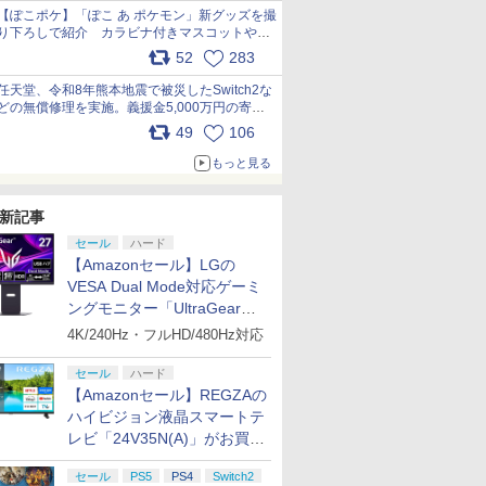
【ぽこポケ】「ぽこ あ ポケモン」新グッズを撮
り下ろしで紹介 カラビナ付きマスコットやス
クエアポーチが仲間入り
52
283
pic.x.com/XmVAgBxaW5
任天堂、令和8年熊本地震で被災したSwitch2な
どの無償修理を実施。義援金5,000万円の寄付
も発表 pic.x.com/BAYsMfUfUC
49
106
もっと見る
新記事
セール
ハード
【Amazonセール】LGの
VESA Dual Mode対応ゲーミ
ングモニター「UltraGear
27G850A-B」がお買い得！
4K/240Hz・フルHD/480Hz対応
セール
ハード
【Amazonセール】REGZAの
ハイビジョン液晶スマートテ
レビ「24V35N(A)」がお買い
得！
セール
PS5
PS4
Switch2