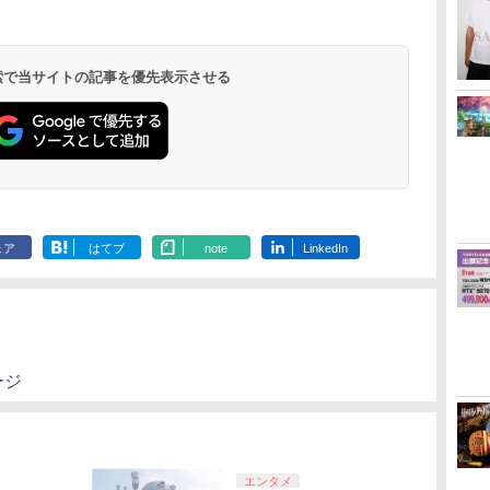
無
劇場版「鬼滅の刃」無
劇場版「鬼滅の刃」無
【Amazon.co.jp限
【Amazon.co
座再
限城編 第一章 猗窩座再
限城編 第一章 猗窩座
定】劇場版モノノ怪 第
定】劇場版モ
来 通常版 [DVD]
再来 完全生産限定版
三章 蛇神 (オリジナル
三章 蛇神 (
[Blu-ray]
特典:オリジナル巾着＋
特典:オリジ
 検索で当サイトの記事を優先表示させる
￥3,523
￥8,698
￥8,800
￥9,900
メーカー特典:【坤と
メーカー特典
離】二振りの剣、十翼
離】二振りの
より来たる！スタジオ
より来たる！
描き下ろしイラストボ
描き下ろしイ
ード付) [DVD]
ード付) [Blu-r
ェア
はてブ
note
LinkedIn
ージ
エンタメ