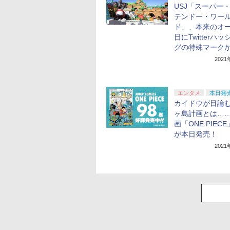
USJ「スーパー
テンドー・ワー
ド」、本来のオ
日にTwitterハ
グの特殊マーク
202
エンタメ
本日発
カイドウが目論
ヶ島計画とは…
画「ONE PIECE
が本日発売！
202