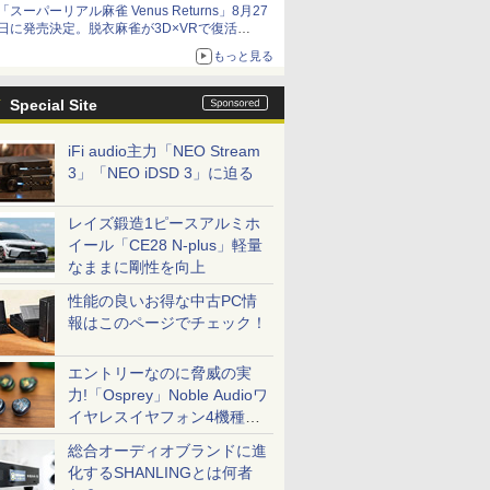
「スーパーリアル麻雀 Venus Returns」8月27
日に発売決定。脱衣麻雀が3D×VRで復活
発売から2週間は20%オフになるセールが実施
もっと見る
Special Site
iFi audio主力「NEO Stream
3」「NEO iDSD 3」に迫る
レイズ鍛造1ピースアルミホ
イール「CE28 N-plus」軽量
なままに剛性を向上
性能の良いお得な中古PC情
報はこのページでチェック！
エントリーなのに脅威の実
力!「Osprey」Noble Audioワ
イヤレスイヤフォン4機種を
一気に聴く
総合オーディオブランドに進
化するSHANLINGとは何者