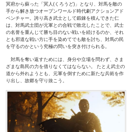
冥府から蘇った「冥人(くろうど)」となり、対馬を敵の
手から解き放つオープンワールド時代劇アクションアド
ベンチャー。誇り高き武士として鍛錬を積んできた仁
は、対馬武士団が元軍との合戦で敗北したことで、武士
の名誉を重んじて勝ち目のない戦いを続けるのか、それ
とも邪道な戦い方に手を染めてでも敵を討ち、対馬の民
を守るのかという究極の問いを突き付けられる。
対馬を奪い返すためには、身分や立場を問わず、さま
ざまな島民の力を借りなくてはならない。 たとえ武士の
道から外れようとも、元軍を倒すために新たな兵術を作
り出し、故郷を守り抜こう。