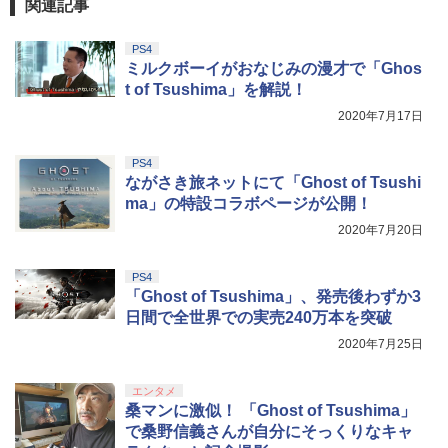
関連記事
PS4
ミルクボーイがおなじみの漫才で「Ghos
t of Tsushima」を解説！
2020年7月17日
PS4
ながさき旅ネットにて「Ghost of Tsushi
ma」の特設コラボページが公開！
2020年7月20日
PS4
「Ghost of Tsushima」、発売後わずか3
日間で全世界での実売240万本を突破
2020年7月25日
エンタメ
桑マンに激似！ 「Ghost of Tsushima」
で桑野信義さんが自分にそっくりなキャ