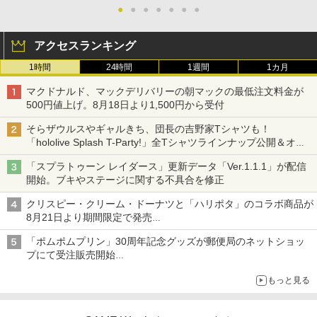
●
●
●
●
●
●
●
アクセスランキング
1時間
24時間
1週間
1カ月
マクドナルド、マックデリバリーの朝マックの最低注文料金が
500円値上げ。8月18日より1,500円から受付
そらザウルスやギャルきち、団長の吉野家Tシャツも！
「hololive Splash T-Party!」全Tシャツラインナップ公開＆オン
ライン販売開始
「スプラトゥーン レイダース」更新データ「Ver.1.1.1」が配信
開始。ブキやステージに関する不具合を修正
クリスピー・クリーム・ドーナツと「ハリポタ」のコラボ商品が
8月21日より期間限定で発売
組分け帽子ドーナツなど見た目も楽しい商品が登場
「ポムポムプリン」30周年記念グッズが郵便局のネットショッ
プにて受注販売開始
「おもちもちもちクッション」など今年だけの限定商品が登場
もっと見る