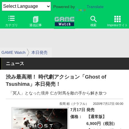
Powered by
Translate
カテゴリ
過去記事
検索
Impressサイト
GAME Watch
本日発売
ニュース
渋み最高潮！ 時代劇アクション「Ghost of
Tsushima」本日発売！
「冥人」となった境井 仁が対馬を敵の手から解き放つ
長岡 頼（クラフル）
2020年7月17日 00:00
7月17日 発売
価格：
【通常版】
6,900円（税別）