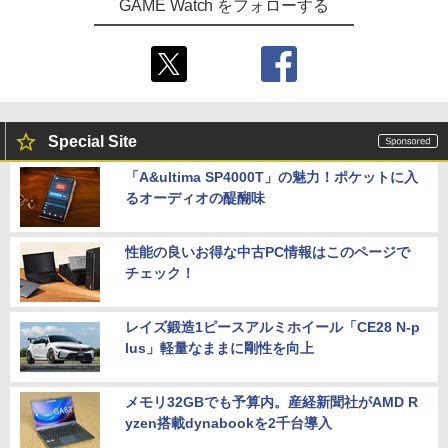
GAME Watch をフォローする
Special Site
「A&ultima SP4000T」の魅力！ポケットに入
るオーディオの醍醐味
性能の良いお得な中古PC情報はこのページで
チェック！
レイズ鍛造1ピースアルミホイール「CE28 N-p
lus」軽量なままに剛性を向上
メモリ32GBでも予算内。産経新聞社がAMD R
yzen搭載dynabookを2千台導入