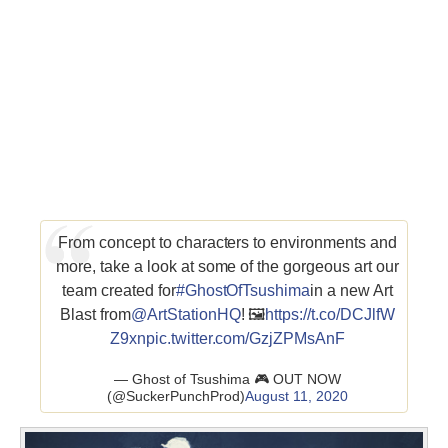
From concept to characters to environments and
more, take a look at some of the gorgeous art our
team created for
#GhostOfTsushima
in a new Art
Blast from
@ArtStationHQ
! 🖼️
https://t.co/DCJlfW
Z9xn
pic.twitter.com/GzjZPMsAnF
— Ghost of Tsushima 🎮 OUT NOW
(@SuckerPunchProd)
August 11, 2020