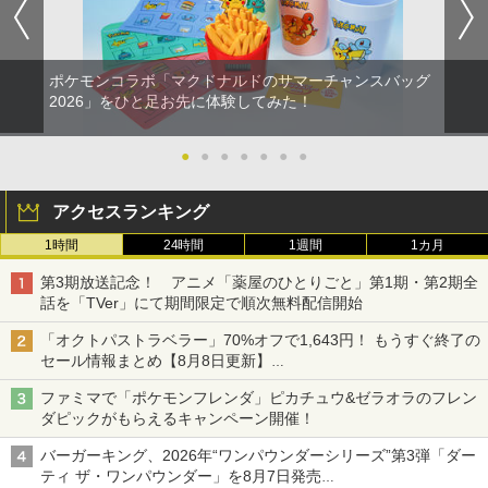
ポケモンコラボ「マクドナルドのサマーチャンスバッグ
2026」をひと足お先に体験してみた！
●
●
●
●
●
●
●
アクセスランキング
1時間
24時間
1週間
1カ月
第3期放送記念！ アニメ「薬屋のひとりごと」第1期・第2期全
話を「TVer」にて期間限定で順次無料配信開始
「オクトパストラベラー」70%オフで1,643円！ もうすぐ終了の
セール情報まとめ【8月8日更新】
ニンテンドーeショップでは「大神 絶景版」が67%オフで990円
ファミマで「ポケモンフレンダ」ピカチュウ&ゼラオラのフレン
ダピックがもらえるキャンペーン開催！
バーガーキング、2026年“ワンパウンダーシリーズ”第3弾「ダー
ティ ザ・ワンパウンダー」を8月7日発売