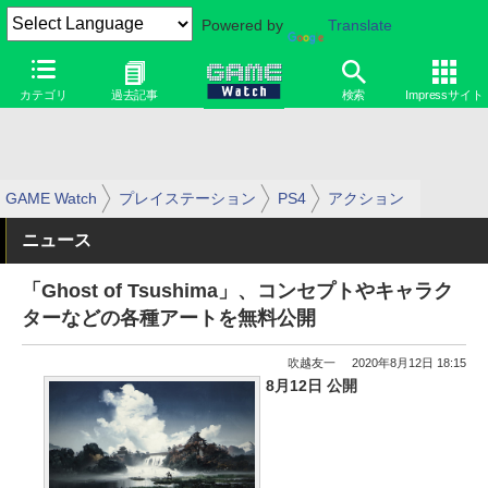
Powered by
Translate
カテゴリ
過去記事
検索
Impressサイト
GAME Watch
プレイステーション
PS4
アクション
ニュース
「Ghost of Tsushima」、コンセプトやキャラク
ターなどの各種アートを無料公開
吹越友一
2020年8月12日 18:15
8月12日 公開