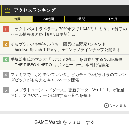
アクセスランキング
1時間
24時間
1週間
1カ月
「オクトパストラベラー」70%オフで1,643円！ もうすぐ終了の
セール情報まとめ【8月8日更新】
ニンテンドーeショップでは「大神 絶景版」が67%オフで990円
そらザウルスやギャルきち、団長の吉野家Tシャツも！
「hololive Splash T-Party!」全Tシャツラインナップ公開＆オン
ライン販売開始
手塚治虫氏のマンガ「リボンの騎士」を原案とするNetflix映画
「THE RIBBON HERO リボンヒーロー」本日配信開始
ファミマで「ポケモンフレンダ」ピカチュウ&ゼラオラのフレン
ダピックがもらえるキャンペーン開催！
「スプラトゥーン レイダース」更新データ「Ver.1.1.1」が配信
開始。ブキやステージに関する不具合を修正
もっと見る
GAME Watch をフォローする