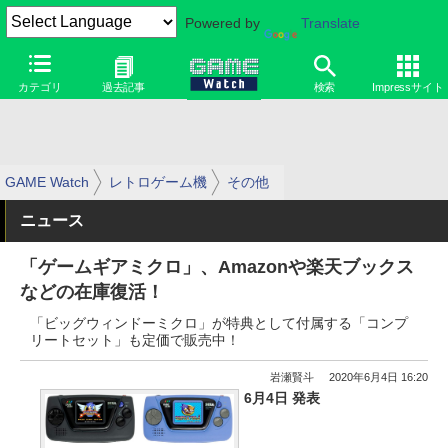
Powered by
Translate
カテゴリ
過去記事
検索
Impressサイト
GAME Watch
レトロゲーム機
その他
ニュース
「ゲームギアミクロ」、Amazonや楽天ブックス
などの在庫復活！
「ビッグウィンドーミクロ」が特典として付属する「コンプ
リートセット」も定価で販売中！
岩瀬賢斗
2020年6月4日 16:20
6月4日 発表