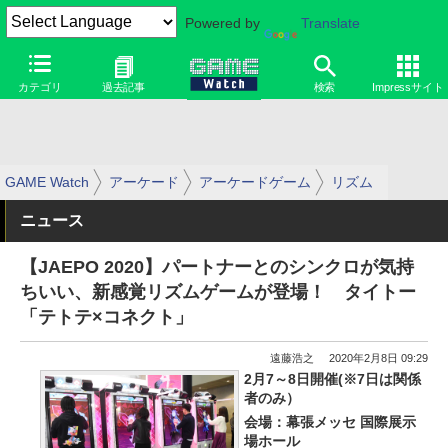
Powered by
Translate
カテゴリ
過去記事
検索
Impressサイト
GAME Watch
アーケード
アーケードゲーム
リズム
ニュース
【JAEPO 2020】パートナーとのシンクロが気持
ちいい、新感覚リズムゲームが登場！ タイトー
「テトテ×コネクト」
遠藤浩之
2020年2月8日 09:29
2月7～8日開催(※7日は関係
者のみ）
会場：幕張メッセ 国際展示
場ホール