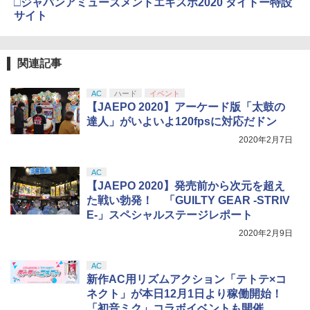
□ジャパンアミューズメントエキスポ2020 タイトー特設
ボード付) [Blu-ray]
サイト
￥10,780
関連記事
劇場版「鬼滅の刃」無限城編 第一章 猗
4
AC
ハード
イベント
窩座再来 完全生産限定版 [Blu-ray]
【JAEPO 2020】アーケード版「太鼓の
￥8,698
達人」がいよいよ120fpsに対応だドン
2020年2月7日
AC
『映画 ラブライブ！蓮ノ空女学院スクー
5
【JAEPO 2020】発売前から次元を超え
ルアイドルクラブ Bloom Garden Part
た戦い勃発！ 「GUILTY GEAR -STRIV
y』Blu-ray（特装限定版）
E-」スペシャルステージレポート
￥8,589
2020年2月9日
AC
新作AC用リズムアクション「テトテ×コ
ネクト」が本日12月1日より稼働開始！
「初音ミク」コラボイベントも開催