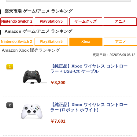
楽天市場 ゲーム/アニメ ランキング
Nintendo Switch 2
PlayStation 5
ゲームグッズ
アニメ
Amazon ゲーム/アニメ ランキング
Nintendo Switch 2
PlayStation 5
Xbox
アニメ
フロム・ソフトウェア 【封入特典付】
シティーズ：スカイライン リマスター
【即納可能】【新品】おそ松さん トッテ
【送料無料】劇場版「鬼滅の刃」無限城
1
1
1
1
Amazon Xbox 販売ランキング
【Switch2】ELDEN RING Tarnished E
ジャパン・スペシャル・エディション
ィエプロン★アニメ『第3期』決定☆ア
編 第一章 猗窩座再来(通常版)【Blu-ra
更新日時：2026/08/09 06:12
dition [POT-P-AAF6C NSW2 エルデン
ウトレットSALE★
y】/アニメーション[Blu-ray]【返品種別
リング タ-ニッシュエディション]
A】
￥5,591
スプラトゥーン レイダース|オンライン
PlayStation 5 デジタル・エディション
【純正品】Xbox ワイヤレス コントロー
1
1
1
￥500
コード版
日本語専用 Console Language: Japan
ラー + USB-C® ケーブル
￥8,290
￥4,400
ese only (CFI-2200B01)
￥5,832
￥8,300
￥55,000
RIDE 6
【新品】おそ松さん 推し松トートバッグ
2
2
ELDEN RING Tarnished Edition Swit
B(松マーク/カラ松)★アニメ『第3期』決
【通常版 Blu-ray/DVD】【場面写クリア
2
2
ch2版
定☆アウトレットSALE★[別倉庫から取
カード3枚セット（竈門炭治郎、冨岡義
￥5,901
【純正品】Xbox ワイヤレス コントロー
り寄せ]
勇、猗窩座）】 劇場版「鬼滅の刃」無限
2
スプラトゥーン レイダース -Switch2
Beast of Reincarnation -PS5 【特典】
ラー (ロボット ホワイト)
2
城編 第一章 猗窩座再来
2
￥8,298
プロダクトコード 封入
￥520
￥6,449
￥7,681
￥7,450
￥7,286
【特典】ファイナルファンタジー レゾナ
3