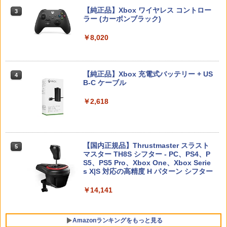
ンス PS5版(【初回封入特典】魔導船＆
ダービースタリオン2 【Switch2】 POT-
【中古】ニル・アドミラリの天秤 クロユ
3
3
かけだし騎士の応援パック・かけだし騎
P-AB73A
【純正品】Xbox ワイヤレス コントロー
リ炎陽譚 限定版 予約特典(ドラマCD) 付
新劇場版銀魂 -吉原大炎上ー (完全生産限
3
3
士のスタートダッシュパック)
ラー (カーボンブラック)
- PSVita
定版)【Blu-ray】 [ 杉田智和 ]
Nintendo Switch 2(日本語・国内専用)
【純正品】ディスクドライブ(CFI-ZDD1
3
3
￥8,582
J) PlayStation 5
￥6,526
￥8,020
￥1,387
￥7,722
￥56,068
￥11,849
コーエーテクモゲームス 【封入特典付】
【特典】MARVEL Tōkon: Fighting So
【純正品】Xbox 充電式バッテリー + US
4
4
【中古】ファイアーエムブレムif 白夜王
4
4
【Switch2】進撃の巨人3 通常版 [POT-P
uls(【早期購入封入特典】ロビーのアイ
外科医エリーゼ 4【Blu-ray】 [ yuin ]
B-C ケーブル
国
4
-ABA7A NSW2 シンゲキノキョジン 3 ツ
テムセット)
【純正品】DualSense ワイヤレスコン
ニンテンドープリペイド番号 9000円|オ
4
4
ウジョウ]
トローラー ミッドナイト ブラック(CFI-
ンラインコード版
￥7,920
￥2,618
￥2,820
ZCT2J01)
￥6,782
￥8,710
￥9,000
￥10,737
マラソン開催中 【 山崎実業 蓋付き重ね
5
【特典】トゥームレイダー：レガシー・
【国内正規品】Thrustmaster スラスト
5
5
られるゲーム機器収納ケース スマート
スーパーボンバーマン コレクション Nin
オブ・アトランティス(【早期購入同梱特
外科医エリーゼ 3【Blu-ray】 [ yuin ]
マスター TH8S シフター - PC、PS4、P
ニンテンドープリペイド番号 5000円|オ
5
5
5
】 smart 小型ゲーム機収納 ボックス Sw
tendo Switch 2 Edition 日本限定版
典】コスチューム「ララ・クロフト・サ
【純正品】DualSense ワイヤレスコン
S5、PS5 Pro、Xbox One、Xbox Serie
ンラインコード版
5
itch スイッチ Lite 充電ドック ケーブル
バイバー(仮)」（ゲーム内コンテンツ）)
トローラー(CFI-ZCT2J)
s X|S 対応の高精度 H パターン シフター
￥7,920
コントローラー 周辺機器 蓋付き 一括収
￥9,801
￥5,000
納 石こうボードピン 壁面 シンプル 公式
￥7,012
￥10,737
￥14,141
白 黒 10312 10313 YAMAZAKI
￥3,190
Amazonランキングをもっと見る