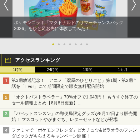
ポケモンコラボ「マクドナルドのサマーチャンスバッグ
2026」をひと足お先に体験してみた！
●
●
●
●
●
●
●
アクセスランキング
1時間
24時間
1週間
1カ月
第3期放送記念！ アニメ「薬屋のひとりごと」第1期・第2期全
話を「TVer」にて期間限定で順次無料配信開始
「オクトパストラベラー」70%オフで1,643円！ もうすぐ終了の
セール情報まとめ【8月8日更新】
ニンテンドーeショップでは「大神 絶景版」が67%オフで990円
「パペットスンスン」の郵便局限定グッズが8月12日より販売開
始！ マスコットやがまぐち、レターセットなどが登場
ファミマで「ポケモンフレンダ」ピカチュウ&ゼラオラのフレン
ダピックがもらえるキャンペーン開催！