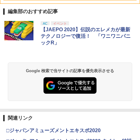
編集部のおすすめ記事
劇場版「鬼滅の刃」無限城編 第一章 猗
AC
イベント
1
窩座再来 通常版 [Blu-ray]
【JAEPO 2020】伝説のエレメカが最新
テクノロジーで復活！ 「ワニワニパニ
￥3,982
ックR」
劇場版「鬼滅の刃」無限城編 第一章 猗
2
Google 検索で当サイトの記事を優先表示させる
窩座再来 通常版 [DVD]
￥3,523
【Amazon.co.jp限定】劇場版モノノ怪
3
第三章 蛇神 (Amazon.co.jp限定オリジ
関連リンク
ナル三方背収納ケース付きコレクション)
(オリジナル特典:オリジナル巾着＋メー
□ジャパンアミューズメントエキスポ2020
カー特典:【坤と離】二振りの剣、十翼よ
り来たる！スタジオ描き下ろしイラスト