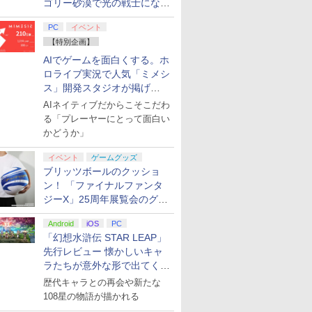
ゴリー砂漠で光の戦士になっ
てみた
PC
イベント
【特別企画】
AIでゲームを面白くする。ホ
ロライブ実況で人気「ミメシ
ス」開発スタジオが掲げ
る“AI活用の信念”とは？【講
AIネイティブだからこそこだわ
演レポート】
る「プレーヤーにとって面白い
かどうか」
イベント
ゲームグッズ
ブリッツボールのクッショ
ン！ 「ファイナルファンタ
ジーX」25周年展覧会のグッ
ズ情報が公開
Android
iOS
PC
7
7
7
2
8
8
8
9
9
9
3
10
10
10
「幻想水滸伝 STAR LEAP」
先行レビュー 懐かしいキャ
ラたちが意外な形で出てくる
シリーズ完全新作！
歴代キャラとの再会や新たな
7
7
8
8
9
9
10
10
108星の物語が描かれる