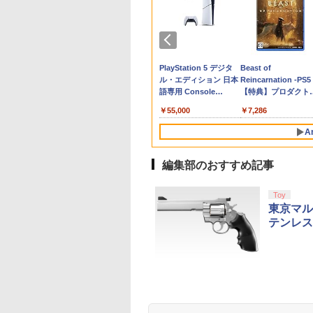
郎電鉄2 ～あなた
店独自で＋P10倍
 IDOLM@STER
[Switch 2] ぽこ あ ポケモン エキスパ
【特典】Nintendo
【当店独自で＋P10倍
【楽天ブックス限定先
スプラトゥーン レイダ
FPS エイム アシストキ
【中古】桃太郎伝説外伝
【中古】【未使用品】
【当店独自で＋P10
PS5 SONY純正USB
【送料無料】劇場版
送料無
ッ
も きっとある～
エントリー】【中
 MILLIONSTARS
ンションパス（ダウンロード版）
Switch 2 鬼武者 Way
★要エントリー】【中
着特典+先着特典】
ース [Nintendo
ャップ PS5 PS4 コント
モアナと伝説の海2 [純
★要エントリー】【
ーブル CtoC PS5後
「鬼滅の刃」無限城
ス 
￥546
粗
tendo Switch 2
PS5] SILENT
TCHPOTCH
※3,200ポイントまでご利用可
of the Sword[カプコ
古】[PS5] SILENT
【数量限定グッズ】新
Switch 2 専用] 任天堂
ローラ 対応
正ブルーレイ＋純正ケ
古】[Switch2] ドン
型 単品
第一章 猗窩座再来(
チ 
者
ition 東日本編＋西
LL f(サイレントヒル
TIV@L!! 2 LIVE
ン]【送料無料】《09月
HILL 2(サイレントヒル
劇場版銀魂 -吉原大炎
[ラッピング不可]
Playstation プレイス
ース]
ーコング バナンザ
常版)【Blu-ray】/ア
品 
081
680
,080
￥4,400
￥8,090
￥4,880
￥14,850
￥6,550
￥680
￥2,980
￥6,680
￥1,500
￥4,400
￥1,6
ミニ
編
) コナミデジタル
-ray (通常版DAY1)
予約》
2) コナミデジタルエン
上ー (完全生産限定版)
テーション 対戦 APEX
(Donkey Kong
メーション[Blu-ray]
単純
テンドープリペイ
イステーション ス
ニンテンドープリペイ
【Amazon.co.jp限
スプラトゥーン レイダ
PlayStation 5 デジタ
スプラトゥーン レイ
Beast of
タテインメント
u-ray】 [ ミリオン
タテインメント
【Blu-ray】(800p 超！
cod フォトナ FPSフリ
Bananza) 任天堂
【返品種別A】
ゲー
号 2000円|オンラ
チケット 15,000円
ド番号 3000円|オンラ
定】 Logicool G ハン
ース|オンラインコード
ル・エディション 日本
ース -Switch2
Reincarnation -PS5
ゲ
250925)
! ]
(20241008)
B5 角背上製本 絵コン
ーク カバー 可動域アッ
(20250717)
ル 
コード版
ンラインコード版
インコード版
コン G923 グランツー
版
語専用 Console
【特典】プロダクト
テブック)(アニメ描き
プ ゲーム パープル オ
ーム
￥6,446
リスモ7 Forza
Language: Japanese
ード 封入
おろしイラスト使用ト
レンジ シューティング
000
,000
￥3,000
￥38,800
￥5,832
￥55,000
￥7,286
Horizon 6 G923d
only (CFI-2200B01)
ートバッグ(神威・阿伏
ゲーム アクションゲー
兎)+描きおろしミニキ
ム プレステ プレステ5
A
ャラステッカー) [ 杉田
プレステ4
智和 ]
編集部のおすすめ記事
10
10
1
1
2
2
Toy
東京マル
テンレス
eSir G7 SE 有線
トよ永遠に
8BitDo M30 Xboxシリ
【Amazon.co.jp限
【純正品】Xbox ワイ
劇場版「鬼滅の刃」無
【純正品】Xbox ワ
劇場版「鬼滅の刃」
ムコントローラー
EL3199 7 [Blu-
ーズX | S、Xbox
定】劇場版「僕の心の
ヤレス コントローラー
限城編 第一章 猗窩座再
ヤレス コントローラ
限城編 第一章 猗窩
X Series X|S
One、およびWindows
ヤバイやつ」 Blu-
+ USB-C® ケーブル
来 通常版 [Blu-ray]
(ロボット ホワイト)
来 通常版 [DVD]