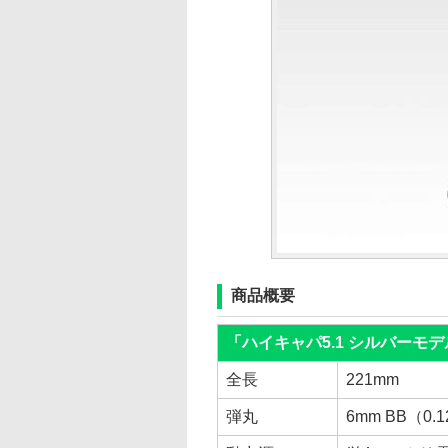
商品概要
「ハイキャパ5.1 シルバーモ
全長
221mm
弾丸
6mm BB（0.