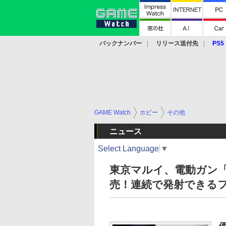
バックナンバー
リリース送付先
PS5
モバイル
eスポーツ
クラウド
PS
GAME Watch
ホビー
その他
ニュース
Select Language
▼
東京マルイ、電動ガン「
売！連続で発射できる
価