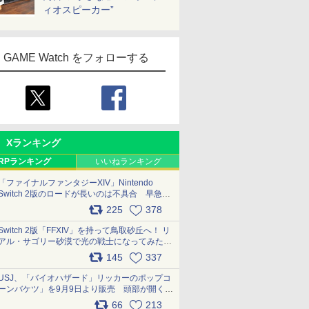
ィオスピーカー”
GAME Watch をフォローする
Xランキング
RPランキング
いいねランキング
「ファイナルファンタジーXIV」Nintendo
Switch 2版のロードが長いのは不具合 早急に
アップデートできるよう対応中
225
378
pic.x.com/s9S3nRCAGa
Switch 2版「FFXIV」を持って鳥取砂丘へ！ リ
アル・サゴリー砂漠で光の戦士になってみた
pic.x.com/qyOfL2uv1n
145
337
USJ、「バイオハザード」リッカーのポップコ
ーンバケツ」を9月9日より販売 頭部が開く仕
組み。味は恐怖を堪のう「味噌フレーバー」
66
213