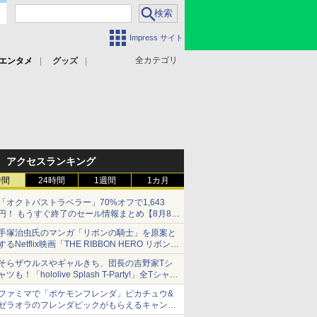
Impress サイト
全カテゴリ
エンタメ
グッズ
アクセスランキング
時間
24時間
1週間
1カ月
「オクトパストラベラー」70%オフで1,643
円！ もうすぐ終了のセール情報まとめ【8月8日
更新】
手塚治虫氏のマンガ「リボンの騎士」を原案と
ニンテンドーeショップでは「大神 絶景版」が
するNetflix映画「THE RIBBON HERO リボンヒ
67%オフで990円
ーロー」本日配信開始
そらザウルスやギャルきち、団長の吉野家Tシ
ャツも！「hololive Splash T-Party!」全Tシャツ
ラインナップ公開＆オンライン販売開始
ファミマで「ポケモンフレンダ」ピカチュウ&
ゼラオラのフレンダピックがもらえるキャンペ
ーン開催！