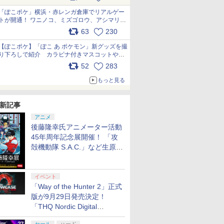
pic.x.com/81MuXGahVM
「ぽこポケ」横浜・赤レンガ倉庫でリアルゲー
トが開通！ ワニノコ、ミズゴロウ、アシマリ登
場シーンをレポート pic.x.com/LDgEByVl6D
63
230
【ぽこポケ】「ぽこ あ ポケモン」新グッズを撮
り下ろしで紹介 カラビナ付きマスコットやス
クエアポーチが仲間入り
52
283
pic.x.com/XmVAgBxaW5
もっと見る
新記事
アニメ
後藤隆幸氏アニメーター活動
45年周年記念展開催！ 「攻
殻機動隊 S.A.C.」など生原
画、総作画監督修正が展示
イベント
「Way of the Hunter 2」正式
版が9月29日発売決定！
「THQ Nordic Digital
Showcase 2026」まとめ