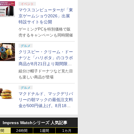
イベント
ス限定特
クーポン／
郎伝説外伝
ス限定先
コナミデジタルエンタ
PS5 縦置きスタンド 通
【楽天ブックス限定先
送料無料【BRICK game テトリ
カプコン 鬼武者 Way
テイクツー・インタラ
【楽天ブックス限定先
桃太郎電鉄2 ～あなた
【当店独自で＋P10倍
THE IDOLM@STER
[Switch 2] ぽこ あ ポ
【特典】Nin
【当店独自
【楽天ブッ
・三國無双
ファン クー
特典】新劇
テインメント
常版 デジタルエディシ
着特典+先着特典】『映
マウスコンピューターが「東
ス ビッグ ゲーム機】ゲームウォッ
of the Sword【Switch
クティブ・ジャパン
着特典+先着特典】パプ
の町も きっとある～
★要エントリー】【中
765 MILLIONSTARS
ンションパス（ダウンロー
Switch 2
★要エント
着特典+先
 冷却装置
原大炎上
【Switch】パワフルプ
ョン 両対応 冷却ファン
画 ラブライブ！蓮ノ空
チ ゲーム レトロゲーム 景品 粗
2】 POTPABNMA
【PS5】グランド・セ
リカ 4K UHD ＋ ブルー
Nintendo Switch 2
古】[PS5] SILENT
HOTCHPOTCH
※3,200ポイントまでご利
of the S
古】[PS5] 
【数量限定
京ゲームショウ2026」出展
 Switch2
 外付け
限定版)
ロ野球2026-2027
クーリングファン プレ
女学院スクールアイド
品 携帯 暇つぶし 液晶 高齢者
[POTPABNMA]
フト・オートV [ELJM-
レイ セット【4K
Edition 東日本編＋西
HILL f(サイレントヒル
FESTIV@L!! 2 LIVE
ン]【送料
HILL 2
劇場版銀魂
特設サイトを公開
￥7,620
￥3,280
￥11,000
￥1,680
￥8,070
￥4,280
￥12,980
￥8,081
￥4,680
￥14,080
￥4,400
￥8,090
￥4,880
￥14,850
ウスパッド
ン 三つフ
(アニメ描
[HAC-P-BQPYA NSW
ステーション5 プレス
ルクラブ Bloom
単純 簡単 シンプル 単3電池 ミニ
30138 PS5 グランドセ
ULTRA HD】(シリアル
日本編
エフ) コナミデジタル
Blu-ray (通常版DAY1)
予約》
2) コナ
上ー (完全
ゲーミングPCを特別価格で販
プリペイ
ション ス
ぽこ あ ポケモン エキ
PlayStation 5 デジタ
ニンテンドープリペイ
プレイステーション ス
ニンテンドープリペイ
プレイステーション ス
ニンテンド
【Amazon.
封入特典】
 静音 装
スト使用
パワフルプロヤキュウ
テ5 用 コントローラー
Garden Party』(特装
ゲーム 大きい GAME ポータブ
フトオート5]
ナンバー入りA5キャラ
エンタテインメント
【Blu-ray】 [ ミリオン
タテインメ
【Blu-ray
円|オンラ
,000円|
スパンションパス|オン
ル・エディション 日本
ド番号 500円|オンライ
トアチケット 3,000円|
ド番号 2000円|オンラ
トアチケット 15,000円
ド番号 30
定】 Logic
・三國無
熱対策
(神威・阿
2026-2027]
充電スタンド 2台同時
限定版)【Blu-ray】(描
売するキャンペーンも同時開催
ル ボケ防止 携帯ゲーム レトロゲ
ファイングラフ+生フィ
(20250925)
ライブ! ]
(20241008
B5 角背上
ード版
ラインコード版
語専用 (CFI-2200B01)
ンコード版
オンラインコード版
インコード版
|オンラインコード版
インコード
コン G92
スタイル」
省スペース
ろしミニ
充電 USBポート 放熱
き下ろしイラスト
ーム ブロックくずし
ルム) [ 筒井康隆 ]
テブック)
+ ディスクドライブ
リスモ7 Fo
イステーシ
) [ 杉
対策 ソフト収納 冷却台
(DOLLCHESTRA)使用
おろしイラ
グルメ
￥4,400
￥66,980
￥500
￥3,000
￥2,000
￥15,000
￥3,000
￥38,800
(CFI-ZDD1J) セット
Horizon 6
ィスク版
静音
B2布ポスター+2L判ブ
ートバッグ
クリスピー・クリーム・ドー
両方に対
ロマイド+Bloom
兎)+描き
ナツと「ハリポタ」のコラボ
Garden Partyパンフレ
ャラステッカ
商品が8月21日より期間限定
ット風ビジュアルシー
智和 ]
で発売
ト)
組分け帽子ドーナツなど見た目
も楽しい商品が登場
7
7
8
8
9
9
10
10
グルメ
マクドナルド、マックデリバ
リーの朝マックの最低注文料
金が500円値上げ。8月18日
より1,500円から受付
 Elite
ライブ！蓮
GameSir G7 HE 有線
劇場版「鬼滅の刃」無
HyperX Clutch
【Amazon.co.jp限
GameSir G7 SE 有線
ヤマトよ永遠に
8BitDo M
【Amazon.
Impress Watchシリーズ 人気記事
コントロー
クールア
ゲームコントローラー
限城編 第一章 猗窩座再
Gladiate Xbox公式ラ
定】劇場版モノノ怪 第
ゲームコントローラー
REBEL3199 7 [Blu-
ーズX | S
定】劇場版
 Core
loom
時間
XBOX Series X|S
来 完全生産限定版
24時間
1週間
イセンス ゲーミング コ
三章 蛇神 (オリジナル
1カ月
XBOX Series X|S
ray]
One、およ
ヤバイやつ」