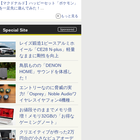
【マクドナルド】ハッピーセット「ポケモン」
を一足先に遊んでみた！
30周年を記念して30種類のポケモンがおもちゃ
もっと見る
で登場
Special Site
レイズ鍛造1ピースアルミホ
イール「CE28 N-plus」軽量
なままに剛性を向上
鳥肌ものの「DENON
HOME」サウンドを体感し
た！
エントリーなのに脅威の実
力!「Osprey」Noble Audioワ
イヤレスイヤフォン4機種を
一気に聴く
お値段そのままでメモリ倍
増！メモリ32GBの「お得な
ゲーミングノート」
クリエイティブが作った2万
円台の“小さなピュアオーデ