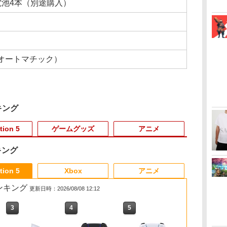
電池4本（別途購入）
オートマチック）
キング
tion 5
ゲームグッズ
アニメ
キング
3
3
3
4
4
4
3
5
5
5
6
6
1
6
tion 5
Xbox
アニメ
売ランキング
更新日時：2026/08/08 12:12
3
3
4
4
5
5
6
6