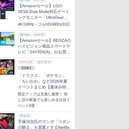
セール
ハード
【Amazonセール】LGの
VESA Dual Mode対応ゲーミ
ングモニター「UltraGear
27G850A-B」がお買い得！
4K/240Hz・フルHD/480Hz対応
セール
ハード
【Amazonセール】REGZAの
ハイビジョン液晶スマートテ
レビ「24V35N(A)」がお買い
得！
イベント
エンタメ
【特集】
「ドラクエ」「ポケモン」
「ちいかわ」など2026年夏
イベントまとめ【夏休み特
集】
限定グッズは見逃し厳禁！ 推
し活や家族でも楽しめる注目イ
ベント8選
アニメ
手塚治虫氏のマンガ「リボン
の騎士」を原案とするNetflix