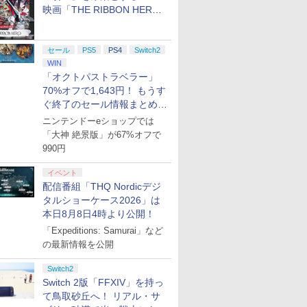
映画「THE RIBBON HERO
リボンヒーロー」本日配信開
始
セール
PS5
PS4
Switch2
WIN
「オクトパストラベラー」
70%オフで1,643円！ もうす
ぐ終了のセール情報まとめ
【8月8日更新】
ニンテンドーeショップでは
「大神 絶景版」が67%オフで
990円
イベント
配信番組「THQ Nordicデジ
タルショーケース2026」は
本日8月8日4時より公開！
「Expeditions: Samurai」など
の最新情報を公開
Switch2
Switch 2版「FFXIV」を持っ
て鳥取砂丘へ！ リアル・サ