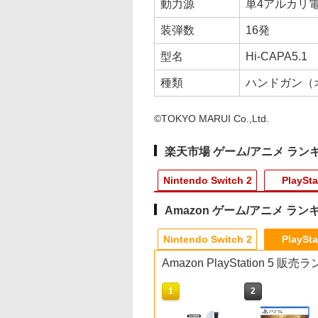
動力源
単4アルカリ
装弾数
16発
型名
Hi-CAPA5.1
種類
ハンドガン（
©TOKYO MARUI Co.,Ltd.
楽天市場 ゲーム/アニメ ラン
Nintendo Switch 2
PlaySta
Amazon ゲーム/アニメ ラン
3
10
10
10
1
1
1
1
2
2
2
2
Nintendo Switch 2
PlaySta
Amazon PlayStation 5 販
10
10
1
1
2
2