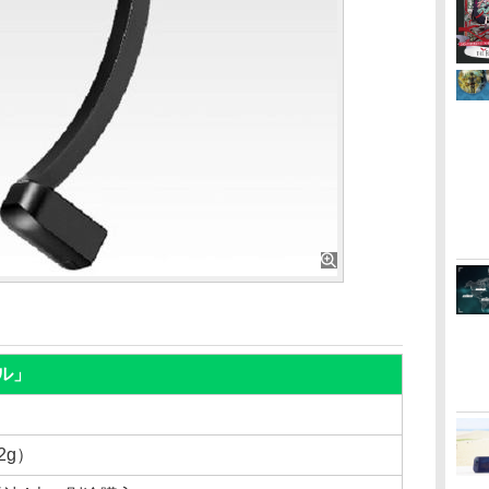
デル」
12g）