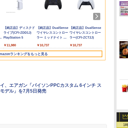
倍
ケ
料【BRICK game テトリ
任天堂 【Switch2】ス
【大容量】SILENT
おしり前マン～復活の
【ダイヤ・プラチナ会
プロフリーク V2 凹凸
新劇場版銀魂 -吉原大
[Switch 2] ぽこ あ ポケモン エキスパ
Nintendo Switch 2 ゼ
【レビュー評価上昇
劇場版「鬼滅の刃」無
【楽天ブック
＼10％OFF
【中古】桃太
【楽天ブック
中
期
編
ビッグ ゲーム機】ゲームウォッ
プラトゥーン レイダー
HILL f PS5対応
おしり前帝国～ Blu-
員様限定！エントリー
型 NIRU 白黒 PRO
炎上ー (完全生産限定
ンションパス（ダウンロード版）
ノブレイド ディフィニ
中】 新型 PS5 Slim /
限城編 第一章 猗窩座
典+特典】真
PS5用 冷却
着特典+先着
￥546
キ
通
ゲーム レトロゲーム 景品 粗
ス [BEE-P-AADLA
LIP1708 互換 バッテリ
ray BOX【Blu-ray】 [
でポイント10倍！】
FREAK V2 NIRU監修
版)【Blu-ray】 [ 杉田
※3,200ポイントまでご利用可
ティブ・エディション
PS5 Pro 冷却ファン
再来(完全生産限定版)
2 with 猛将伝
リングファン
場版銀魂 -吉
ニ
携帯 暇つぶし 液晶 高齢者
NSW2 スプラトゥ-ン
ー【PSE基準検品】ワ
谷口崇 ]
【メール便発送】【新
モデル PS5 PS4 NS
智和 ]
Nintendo Switch 2
PS5スリム用 冷却ファ
【Blu-ray】 [ 吾峠呼世
Remastered
USBクーラー
ー (完全生産
80
￥6,700
￥1,780
￥6,864
￥6,750
￥2,190
￥7,722
￥4,400
￥6,820
￥2,580
￥8,690
￥7,480
￥2,680
￥9,900
 簡単 シンプル 単3電池 ミニ
レイダ-ス]
イヤレスコントローラ
品】任天堂 Nintendo
pro凸型凹型 FPS 無段
Edition[任天堂]【送料
ン 自動温度検出 3段階
晴 ]
版(呂布のマ
自動冷却ファ
【Blu-ray】
ダ
Nintendo Switch 2(日
【純正品】ディスクド
ニンテンドープリペイ
【純正品】DualSense
ニンテンドープリペイ
【純正品】DualSense
ニンテンドー
プレイステー
ム 大きい GAME ポータブ
ー SONY対応 ロワジャ
Switch 2 ゲームソフト
階高さ調節 profreek
無料】《発売済・在庫
風速調整 LEDライト
+【早期購入
ァン 急速冷却
きおろしイラ
本語・国内専用)
ライブ(CFI-ZDD1J)
ド番号 9000円|オンラ
ワイヤレスコントロー
ド番号 5000円|オンラ
ワイヤレスコントロー
ド番号 1000
トアチケット 10
ボケ防止 携帯ゲーム レトロゲ
パン アストロボット
スプラトゥーン レイダ
PS4 PS5 nintendo
品》
USB付き 低騒音 急速
「赤兎鐙『真
着簡単 排熱 
トートバッグ
コ
PlayStation 5
インコード版
ラー ミッドナイト ブ
インコード版
ラー(CFI-ZCT2J)
インコード版
オンラインコ
 ブロックくずし
Destiny 2
ース
switchプロコン対応
冷却 放熱 プレステ5ス
双2』レトロ
USBポート 
伏兎)+描きお
￥55,491
ラック(CFI-ZCT2J01)
【定形外郵便のみ送料
リム用 ディスク/デジ
DLC)
耐久性 プレ
キャラステッカー
￥11,980
￥9,000
￥10,737
￥5,000
￥10,737
￥1,000
￥10,000
無料】しまリス堂※箱
タル版対応 PS5 周辺機
ョン5対応 デ
田智和 ]
壊れによる返品交換は
器 PS5 Pro 新型PS5
デジタル版の
mazonランキングをもっと見る
お受けできません
応
3
3
4
4
5
5
6
6
イ、エアガン「パイソンPPCカスタム 6インチ ス
モデル」を7月5日発売
イ
無
【純正品】Xbox ワイ
【Amazon.co.jp限
【純正品】Xbox 充電
劇場版「鬼滅の刃」無
【国内正規品】
【Amazon.co.jp限
【純正品】Xbox
『映画 ラブ
ー
座再
ヤレス コントローラー
定】劇場版モノノ怪 第
式バッテリー + USB-C
限城編 第一章 猗窩座
Thrustmaster スラス
定】劇場版モノノ怪 第
ワイヤレス 
ノ空女学院ス
(カーボンブラック)
三章 蛇神
ケーブル
再来 完全生産限定版
トマスター TH8S シフ
三章 蛇神 (オリジナル
ラー Series 2
イドルクラブ B
1