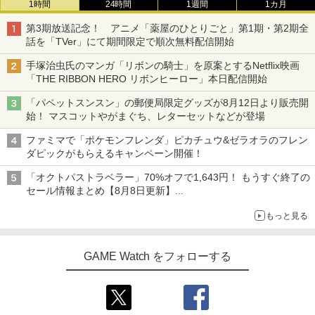
1時間
24時間
1週間
1カ月
第3期放送記念！ アニメ「薬屋のひとりごと」第1期・第2期全
話を「TVer」にて期間限定で順次無料配信開始
手塚治虫氏のマンガ「リボンの騎士」を原案とするNetflix映画
「THE RIBBON HERO リボンヒーロー」本日配信開始
「パペットスンスン」の郵便局限定グッズが8月12日より販売開
始！ マスコットやがまぐち、レターセットなどが登場
ファミマで「ポケモンフレンダ」ピカチュウ&ゼラオラのフレン
ダピックがもらえるキャンペーン開催！
「オクトパストラベラー」70%オフで1,643円！ もうすぐ終了の
セール情報まとめ【8月8日更新】
ニンテンドーeショップでは「大神 絶景版」が67%オフで990円
もっと見る
GAME Watch をフォローする