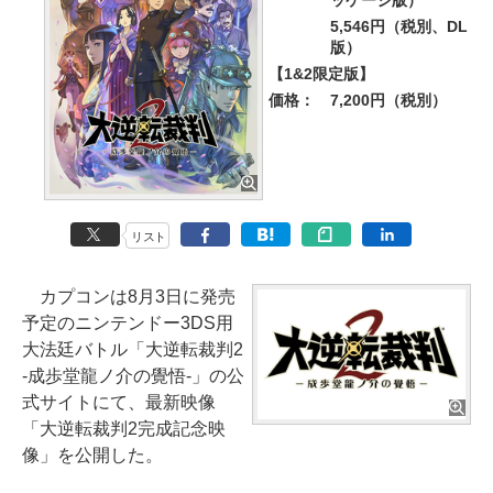
ッケージ版）
5,546円（税別、DL
版）
【1&2限定版】
価格：
7,200円（税別）
リスト
カプコンは8月3日に発売
予定のニンテンドー3DS用
大法廷バトル「大逆転裁判2
-成歩堂龍ノ介の覺悟-」の公
式サイトにて、最新映像
「大逆転裁判2完成記念映
像」を公開した。