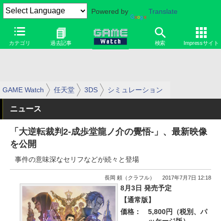
Powered by
Translate
カテゴリ
過去記事
検索
Impressサイト
GAME Watch
任天堂
3DS
シミュレーション
ニュース
「大逆転裁判2-成歩堂龍ノ介の覺悟-」、最新映像
を公開
事件の意味深なセリフなどが続々と登場
長岡 頼（クラフル）
2017年7月7日 12:18
8月3日 発売予定
【通常版】
価格：
5,800円（税別、パ