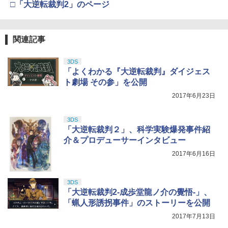
□「大逆転裁判2」のページ
関連記事
3DS
「よくわかる『大逆転裁判』ダイジェス
ト劇場 その参」を公開
2017年6月23日
3DS
「大逆転裁判２」、科学実験爆発事件紹
介＆プロデューサーインタビュー
2017年6月16日
3DS
「大逆転裁判2-成歩堂龍ノ介の覺悟-」、
「蝋人形誘拐事件」のストーリーを公開
2017年7月13日