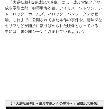
「大逆転裁判2完成記念映像」には、成歩堂龍ノ介や
成歩堂龍太郎、御琴羽寿沙都、アイリス・ワトソン、シ
ャーロック・ホームズ、バロック・バンジークスが登
場。これまでに公開されてきた本作の事件や、意味深な
セリフなどが随所に散りばめられた映像となっている。
中には、未公開シーンも含まれているようだ。
【「大逆転裁判2 －成歩堂龍ノ介の覺悟－」完成記念映像】