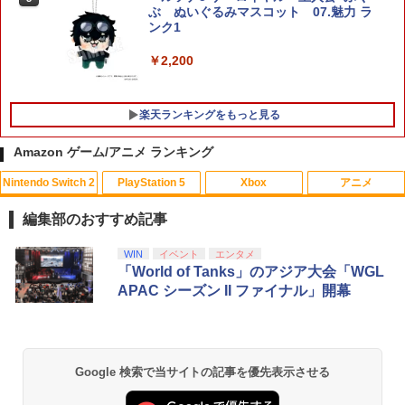
【中古】[PS5] 仁王3 通常版 コーエーテ
ぶ ぬいぐるみマスコット 07.魅力 ラ
BMTA NSW2 ファイナルファンタジ-7 リ
クモゲームス(20260206)
ンク1
バ-ス]
￥5,050
￥2,200
￥5,920
楽天ランキングをもっと見る
【店内全品P10倍 8/4〜要エントリー】
5
【中古】[PS5] 亰都ザナドゥ -桜花幻舞-
Amazon ゲーム/アニメ ランキング
(おうかげんぶ) 通常版 日本ファルコム(2
0260716)
Nintendo Switch 2
PlayStation 5
Xbox
アニメ
【中古】【Blu−ray】僕のヒーローアカ
1
￥5,680
デミア Vol．3 / 長崎健司【監督】
編集部のおすすめ記事
￥430
スプラトゥーン レイダース|オンライン
PlayStation 5 デジタル・エディション
Xbox プリペイドカード 10,000円 デジ
劇場版「鬼滅の刃」無限城編 第一章 猗
WIN
イベント
エンタメ
1
1
1
1
コード版
日本語専用 Console Language: Japan
タルコード 【旧 Xbox ギフトカード】
窩座再来 通常版 [Blu-ray]
「World of Tanks」のアジア大会「WGL
ese only (CFI-2200B01)
[オンラインコード]
APAC シーズン II ファイナル」開幕
￥5,832
￥3,964
￥55,000
￥10,000
【バーゲンセール】【中古】Blu-ray▼
2
スター・ウォーズ クローン・ウォーズ
ブルーレイディスク レンタル落ち
Google 検索で当サイトの記事を優先表示させる
スプラトゥーン レイダース -Switch2
劇場版「鬼滅の刃」無限城編 第一章 猗
Beast of Reincarnation -PS5 【特典】
Xbox プリペイドカード 1,000円 デジタ
2
2
￥1,183
2
2
窩座再来 通常版 [DVD]
プロダクトコード 封入
ルコード 【旧 Xbox ギフトカード】 [オ