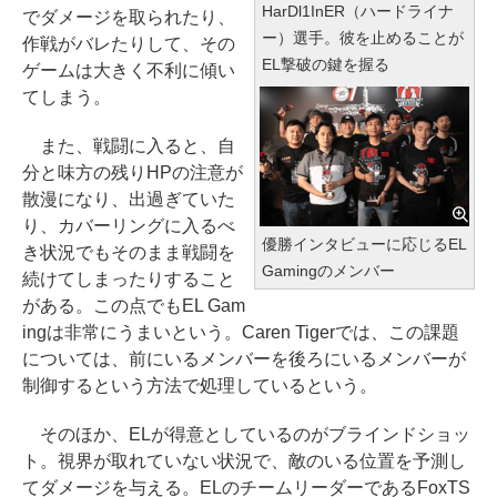
HarDl1InER（ハードライナ
でダメージを取られたり、
ー）選手。彼を止めることが
作戦がバレたりして、その
EL撃破の鍵を握る
ゲームは大きく不利に傾い
てしまう。
また、戦闘に入ると、自
分と味方の残りHPの注意が
散漫になり、出過ぎていた
り、カバーリングに入るべ
優勝インタビューに応じるEL
き状況でもそのまま戦闘を
Gamingのメンバー
続けてしまったりすること
がある。この点でもEL Gam
ingは非常にうまいという。Caren Tigerでは、この課題
については、前にいるメンバーを後ろにいるメンバーが
制御するという方法で処理しているという。
そのほか、ELが得意としているのがブラインドショッ
ト。視界が取れていない状況で、敵のいる位置を予測し
てダメージを与える。ELのチームリーダーであるFoxTS