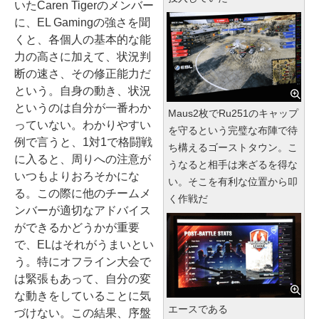
いたCaren Tigerのメンバー
に、EL Gamingの強さを聞
くと、各個人の基本的な能
力の高さに加えて、状況判
断の速さ、その修正能力だ
という。自身の動き、状況
というのは自分が一番わか
Maus2枚でRu251のキャップ
っていない。わかりやすい
を守るという完璧な布陣で待
例で言うと、1対1で格闘戦
ち構えるゴーストタウン。こ
に入ると、周りへの注意が
うなると相手は来ざるを得な
いつもよりおろそかにな
い。そこを有利な位置から叩
る。この際に他のチームメ
く作戦だ
ンバーが適切なアドバイス
ができるかどうかが重要
で、ELはそれがうまいとい
う。特にオフライン大会で
は緊張もあって、自分の変
な動きをしていることに気
エースである
づけない。この結果、序盤