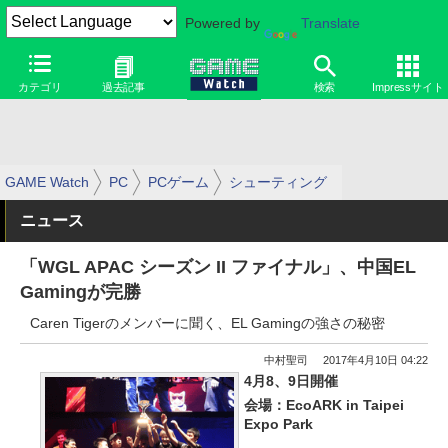
Powered by
Translate
カテゴリ
過去記事
検索
Impressサイト
GAME Watch
PC
PCゲーム
シューティング
ニュース
「WGL APAC シーズン II ファイナル」、中国EL
Gamingが完勝
Caren Tigerのメンバーに聞く、EL Gamingの強さの秘密
中村聖司
2017年4月10日 04:22
4月8、9日開催
会場：EcoARK in Taipei
Expo Park