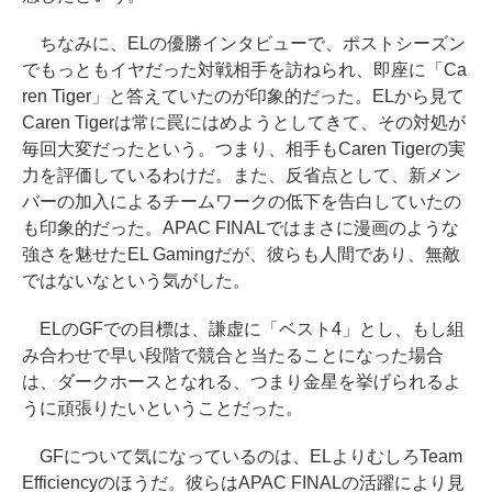
ちなみに、ELの優勝インタビューで、ポストシーズン
でもっともイヤだった対戦相手を訪ねられ、即座に「Ca
ren Tiger」と答えていたのが印象的だった。ELから見て
Caren Tigerは常に罠にはめようとしてきて、その対処が
毎回大変だったという。つまり、相手もCaren Tigerの実
力を評価しているわけだ。また、反省点として、新メン
バーの加入によるチームワークの低下を告白していたの
も印象的だった。APAC FINALではまさに漫画のような
強さを魅せたEL Gamingだが、彼らも人間であり、無敵
ではないなという気がした。
ELのGFでの目標は、謙虚に「ベスト4」とし、もし組
み合わせで早い段階で競合と当たることになった場合
は、ダークホースとなれる、つまり金星を挙げられるよ
うに頑張りたいということだった。
GFについて気になっているのは、ELよりむしろTeam
Efficiencyのほうだ。彼らはAPAC FINALの活躍により見