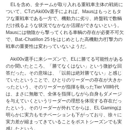
ELを含め、全チームが取り入れる重戦車主体の戦術に
ついて、CTのAki00v選手によれば、Mausはもっともタ
フな重戦車である一方で、機動力に劣り、終盤戦で数輌
だけ残るような状況でなかなか活躍ができないという。
Mausには物陰から撃ってくれる車輌の存在が必要不可欠
で、Bat.-Chatillon 25 tをはじめとした高機動力/打撃力の
戦車の重要性は変わっていないようだ。
Aki00v選手に来シーズンで、ELに勝てる可能性がある
のか聞いたところ、「勝てなくはない」という微妙な回
答だった。その意味は、「以前は絶対勝てない」と感じ
ていたということで、ひとりのリーダーの存在が大きか
ったという、そのリーダーが指揮を執ったTier VIII時代
は、まさに無敵で、全体を指揮しながら自身もダメージ
を与えていくというリーダーの理想を体現する存在だっ
たという。そのリーダーが外れてからは、EL Gamingは
明らかに実力もモチベーションも下がっており、徐々に
実力差が縮まってきていることをポストシーズンでも実
感したという。