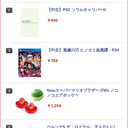
￥630
アンサー Switch2/PC用 miniコントロ
【中古】PS2 ソウルキャリバーII
2
2
ーラー ブラック [ANS-SW200BK]
￥440
￥4,370
【中古】 ELDEN RING／PS5
2
￥4,961
ドラゴンクエストXI 過ぎ去りし時を求
【中古】鬼滅の刃 ヒノカミ血風譚 - PS4
3
3
めて S Switch2版
￥769
￥4,930
【8/11まで！抽選で最大全額ポイントバ
3
ック】 【日本語説明書付き】 Brook Wi
ngman NS ウィングマン NS Lite コンバ
ーター コントローラー 変換アダプター
ホリ Switch2 星のカービィ ぬいポーチ f
4
PS5 XBOX Elite コントローラー用 Swit
NewスーパーマリオブラザーズWii ノコ
or Nintendo Switch 2 カービィ
4
ch PC X-input 対応 正規輸入品
ノコエアホッケー
￥4,980
￥4,980
￥1,254
スクウェア・エニックス 【Switch2】FI
5
【店内全品P10倍 8/4〜要エントリー】
4
ペルソナ5 ザ・ロイヤル 主人公×ぶく
NAL FANTASY VII REBIRTH [POT-P-A
5