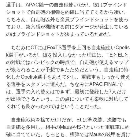
選手は、APAC随一の自走砲使いだが、彼はブラインド
ショットで自走砲の榴弾を的確に当ててくるから凄い。
もちろん、自走砲以外も全員ブラインドショットを使っ
ており、第六感が機能する前にダメージが発生している
のはブラインドショットが決まっているためだ。
ちなみにCTにはFoxTS選手を上回る自走砲使いOpelis
k選手がいるが、彼を投入しなかった理由は、TEとELと
の対戦ではバンピックの時点で、自走砲が使えるマップ
が絞られることが予想できたためだという。自走砲に特
化したOpelisk選手をあえて外し、重戦車もしっかり使え
る選手をスタメンに選んだ。ちなみにAPAC FINALで
は、選手の入れ替えはできず、最初に登録した7人だけ
が出場できるという。この点についても柔軟に対応して
くれても良かったのではということだった。
自走砲戦術を捨てたCTだが、ELは準決勝、決勝でも
自走砲を多用し、相手のMausやIS-7といった重戦車に的
確に当てていた。もっとも、榴弾ではMausの装甲を貫け