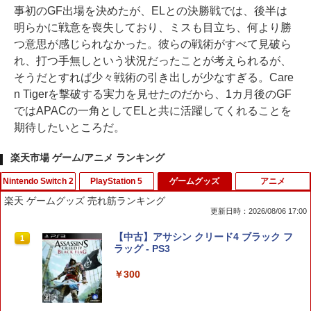
事初のGF出場を決めたが、ELとの決勝戦では、後半は
明らかに戦意を喪失しており、ミスも目立ち、何より勝
つ意思が感じられなかった。彼らの戦術がすべて見破ら
れ、打つ手無しという状況だったことが考えられるが、
そうだとすれば少々戦術の引き出しが少なすぎる。Care
n Tigerを撃破する実力を見せたのだから、1カ月後のGF
ではAPACの一角としてELと共に活躍してくれることを
期待したいところだ。
楽天市場 ゲーム/アニメ ランキング
Nintendo Switch 2
PlayStation 5
ゲームグッズ
アニメ
楽天 ゲームグッズ 売れ筋ランキング
更新日時：2026/08/06 17:00
eFootball(TM) Kick-Off! 【Switch2】
PS5 スティックカバー コントローラー
【中古】アサシン クリード4 ブラック フ
1
1
1
RL205-J1
交換用 スティックキャップ PS4 コント
ラッグ - PS3
ローラー / PS5 コントローラー / PS5 コ
ントローラー Edge ハンドル 交換用 周
￥3,600
￥300
辺機器 ホコリ防止 全面保護 快適なグリ
ップ 取付簡単 DualSense DualShock4
対応 ブラック 2個入