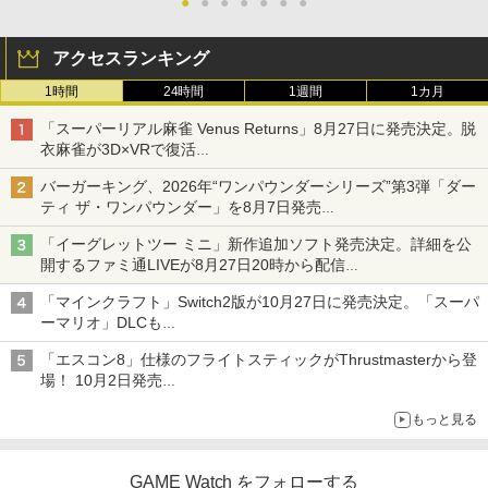
●
●
●
●
●
●
●
アクセスランキング
1時間
24時間
1週間
1カ月
「スーパーリアル麻雀 Venus Returns」8月27日に発売決定。脱
衣麻雀が3D×VRで復活
発売から2週間は20%オフになるセールが実施
バーガーキング、2026年“ワンパウンダーシリーズ”第3弾「ダー
ティ ザ・ワンパウンダー」を8月7日発売
「特製ガーリックマヨソース」を使用した超大型チーズバーガー
「イーグレットツー ミニ」新作追加ソフト発売決定。詳細を公
開するファミ通LIVEが8月27日20時から配信
シリーズ累計100タイトルへ
「マインクラフト」Switch2版が10月27日に発売決定。「スーパ
ーマリオ」DLCも
Switch版からのアップグレードも可能に
「エスコン8」仕様のフライトスティックがThrustmasterから登
場！ 10月2日発売
ジョイスティックに振動機能を搭載。予約受付も開始
もっと見る
GAME Watch をフォローする