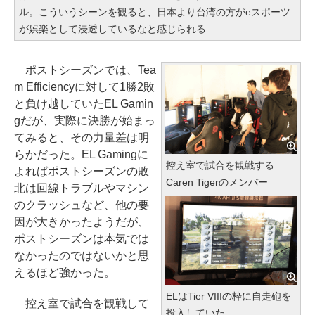
ル。こういうシーンを観ると、日本より台湾の方がeスポーツ
が娯楽として浸透しているなと感じられる
ポストシーズンでは、Tea
m Efficiencyに対して1勝2敗
と負け越していたEL Gamin
gだが、実際に決勝が始まっ
てみると、その力量差は明
らかだった。EL Gamingに
控え室で試合を観戦する
よればポストシーズンの敗
Caren Tigerのメンバー
北は回線トラブルやマシン
のクラッシュなど、他の要
因が大きかったようだが、
ポストシーズンは本気では
なかったのではないかと思
えるほど強かった。
ELはTier VIIIの枠に自走砲を
控え室で試合を観戦して
投入していた