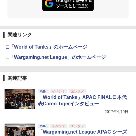
ンラインコード]
￥6,455
￥3,523
￥7,286
￥1,000
【送料無料】劇場版「鬼滅の刃」無限城
3
編 第一章 猗窩座再来(通常版)【Blu-ra
y】/アニメーション[Blu-ray]【返品種別
A】
関連リンク
Nintendo Switch 2(日本語・国内専用)
劇場版「鬼滅の刃」無限城編 第一章 猗
【純正品】ディスクドライブ(CFI-ZDD1
3
3
【純正品】Xbox ワイヤレス コントロー
3
3
窩座再来 完全生産限定版 [Blu-ray]
J) PlayStation 5
ラー + USB-C® ケーブル
￥4,400
￥55,603
□「World of Tanks」のホームページ
￥8,698
￥11,849
￥8,300
□「Wargaming.net League」のホームページ
【送料無料】私がビーバーになる時 ブル
4
ーレイ+DVDセット/アニメーション[Blu-
【純正品】DualSense ワイヤレスコン
ray]【返品種別A】
Xbox プリペイドカード 5,000円 デジタ
ニンテンドープリペイド番号 9000円|オ
4
4
4
『映画 ラブライブ！蓮ノ空女学院スクー
関連記事
4
トローラー ミッドナイト ブラック(CFI-
ルコード 【旧 Xbox ギフトカード】 [オ
ンラインコード版
ルアイドルクラブ Bloom Garden Part
ZCT2J01)
ンラインコード]
￥4,635
y』Blu-ray（特装限定版）
￥9,000
WIN
イベント
エンタメ
￥10,737
￥5,000
「World of Tanks」APAC FINAL日本代
￥8,589
表Caren Tigerインタビュー
イノセンス【4K ULTRA HD】 [ 士郎正
5
2017年4月9日
宗 ]
ニンテンドープリペイド番号 5000円|オ
5
【純正品】DualSense ワイヤレスコン
【純正品】Xbox ワイヤレス コントロー
ンラインコード版
5
5
劇場版「鬼滅の刃」無限城編 第一章 猗
5
トローラー(CFI-ZCT2J)
ラー (ロボット ホワイト)
￥6,791
窩座再来 完全生産限定版 [DVD]
WIN
イベント
エンタメ
￥5,000
「Wargaming.net League APAC シーズ
￥10,737
￥7,681