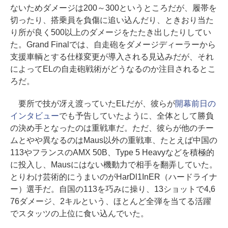
ないためダメージは200～300というところだが、履帯を
切ったり、搭乗員を負傷に追い込んだり、ときおり当た
り所が良く500以上のダメージをたたき出したりしてい
た。Grand Finalでは、自走砲をダメージディーラーから
支援車輌とする仕様変更が導入される見込みだが、それ
によってELの自走砲戦術がどうなるのか注目されるとこ
ろだ。
要所で技が冴え渡っていたELだが、彼らが
開幕前日の
インタビュー
でも予告していたように、全体として勝負
の決め手となったのは重戦車だ。ただ、彼らが他のチー
ムとやや異なるのはMaus以外の重戦車、たとえば中国の
113やフランスのAMX 50B、Type 5 Heavyなどを積極的
に投入し、Mausにはない機動力で相手を翻弄していた。
とりわけ芸術的にうまいのがHarDl1InER（ハードライナ
ー）選手だ。自国の113を巧みに操り、13ショットで4,6
76ダメージ、2キルという、ほとんど全弾を当てる活躍
でスタッツの上位に食い込んでいた。