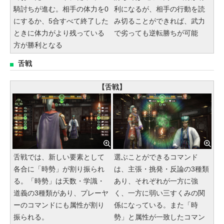
騎討ちが進む。相手の体力を0
利になるが、相手の行動を読
にするか、5合すべて終了した
み切ることができれば、武力
ときに体力がより残っている
で劣っても逆転勝ちが可能
方が勝利となる
舌戦
【舌戦】
舌戦では、新しい要素として
選ぶことができるコマンド
各合に「時勢」が割り振られ
は、主張・挑発・反論の3種類
る。「時勢」は天数・学識・
あり、それぞれが一方に強
道義の3種類があり、プレーヤ
く、一方に弱い三すくみの関
ーのコマンドにも属性が割り
係になっている。また「時
振られる。
勢」と属性が一致したコマン