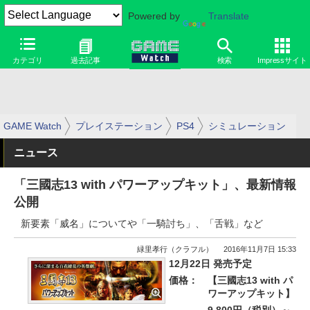
Powered by
Translate
カテゴリ
過去記事
検索
Impressサイト
GAME Watch
プレイステーション
PS4
シミュレーション
ニュース
「三國志13 with パワーアップキット」、最新情報
公開
新要素「威名」についてや「一騎討ち」、「舌戦」など
緑里孝行（クラフル）
2016年11月7日 15:33
12月22日 発売予定
価格：
【三國志13 with パ
ワーアップキット】