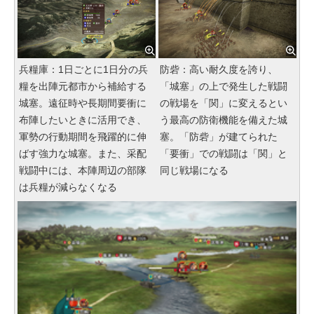
兵糧庫：1日ごとに1日分の兵
防砦：高い耐久度を誇り、
糧を出陣元都市から補給する
「城塞」の上で発生した戦闘
城塞。遠征時や長期間要衝に
の戦場を「関」に変えるとい
布陣したいときに活用でき、
う最高の防衛機能を備えた城
軍勢の行動期間を飛躍的に伸
塞。「防砦」が建てられた
ばす強力な城塞。また、采配
「要衝」での戦闘は「関」と
戦闘中には、本陣周辺の部隊
同じ戦場になる
は兵糧が減らなくなる