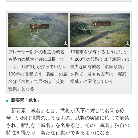
プレーヤー以外の君主の威名
10都市を保有するようになっ
も勢力の拡大と共に成長して
た200年の段階では「袁紹」は
いく。1都市しか持っていない
強力な固有威名「名家頭領」
190年の段階では「袁紹」の威
を得て、君令も固有の「耀武
名は「名将」で君令は「英姿
揚威」に変化していく
颯爽」となる
新要素「威名」
新要素「威名」とは、武将が天下に対して名乗る称
号、いわば職業のようなもの。武将の実績に応じて解禁
され、新たな「威名」を名乗ると、その「威名」独自の
特性を得たり、新たな行動ができるようになる。