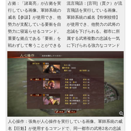
占拠：「諸葛亮」が占拠を実
流言飛語：[言羽]（賈ク）が流
行している画像。軍師系統の
言飛語を実行している画像。
威名【参謀】が使用でき、他
軍師系統の威名【怜悧狡猾】
勢力が支配している要衝を自
が使用でき、他勢力の武将の
勢力に寝返らせるコマンド。
忠誠を下げられる。都市に所
重要な拠点である「要衝」を
属する武将複数の忠誠を一気
戦わずして奪うことができる
に下げられる強力なコマンド
人心操作：張角が人心操作を実行している画像。軍師系統の威
名【巨魁】が使用するコマンドで、同一都市の武将2名の忠誠