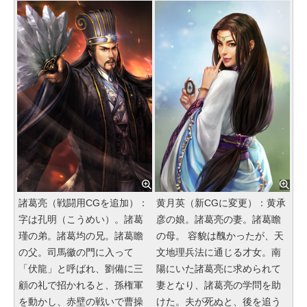
諸葛亮（戦闘用CGを追加）：
黄月英（新CGに変更）：黄承
字は孔明（こうめい）。諸葛
彦の娘。諸葛亮の妻。諸葛瞻
瑾の弟。諸葛均の兄。諸葛瞻
の母。 容貌は醜かったが、天
の父。司馬徽の門に入って
文地理兵法に通じる才女。南
「伏龍」と呼ばれ、劉備に三
陽にいた諸葛亮に求められて
顧の礼で招かれると、孫権軍
妻となり、諸葛亮の学問を助
を動かし、赤壁の戦いで曹操
けた。夫が死ぬと、後を追う