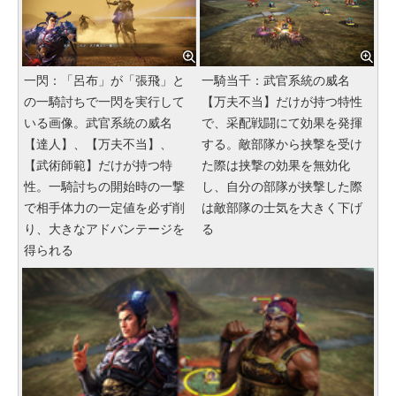
一閃：「呂布」が「張飛」と
一騎当千：武官系統の威名
の一騎討ちで一閃を実行して
【万夫不当】だけが持つ特性
いる画像。武官系統の威名
で、采配戦闘にて効果を発揮
【達人】、【万夫不当】、
する。敵部隊から挟撃を受け
【武術師範】だけが持つ特
た際は挟撃の効果を無効化
性。一騎討ちの開始時の一撃
し、自分の部隊が挟撃した際
で相手体力の一定値を必ず削
は敵部隊の士気を大きく下げ
り、大きなアドバンテージを
る
得られる