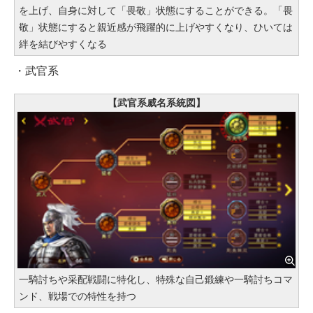
を上げ、自身に対して「畏敬」状態にすることができる。「畏
敬」状態にすると親近感が飛躍的に上げやすくなり、ひいては
絆を結びやすくなる
・武官系
【武官系威名系統図】
一騎討ちや采配戦闘に特化し、特殊な自己鍛練や一騎討ちコマ
ンド、戦場での特性を持つ