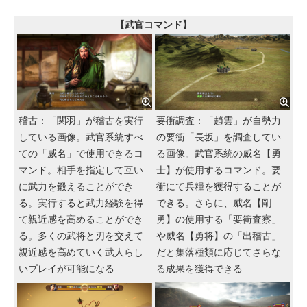
【武官コマンド】
稽古：「関羽」が稽古を実行
要衝調査：「趙雲」が自勢力
している画像。武官系統すべ
の要衝「長坂」を調査してい
ての「威名」で使用できるコ
る画像。武官系統の威名【勇
マンド。相手を指定して互い
士】が使用するコマンド。要
に武力を鍛えることができ
衝にて兵糧を獲得することが
る。実行すると武力経験を得
できる。さらに、威名【剛
て親近感を高めることができ
勇】の使用する「要衝査察」
る。多くの武将と刃を交えて
や威名【勇将】の「出稽古」
親近感を高めていく武人らし
だと集落種類に応じてさらな
いプレイが可能になる
る成果を獲得できる