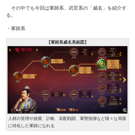
その中でも今回は軍師系、武官系の「威名」を紹介す
る。
・軍師系
【軍師系威名系統図】
人材の登用や抜擢、計略、采配戦闘、軍勢指揮など様々な局面
に特化した軍師になれる