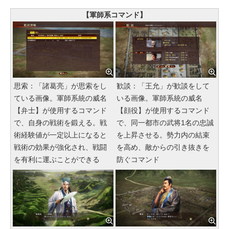
【軍師系コマンド】
思索：「諸葛亮」が思索をし
歓談：「王允」が歓談をして
ている画像。軍師系統の威名
いる画像。軍師系統の威名
【弁士】が使用するコマンド
【顔役】が使用するコマンド
で、自身の戦術を鍛える。戦
で、同一都市の武将1名の忠誠
術経験値が一定以上になると
を上昇させる。勢力内の結束
戦術の効果が強化され、戦闘
を高め、敵からの引き抜きを
を有利に運ぶことができる
防ぐコマンド