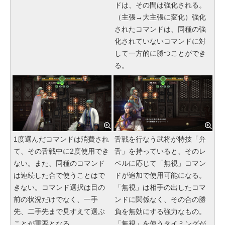
ドは、その間は強化される。
（主張→大主張に変化）強化
されたコマンドは、同種の強
化されていないコマンドに対
して一方的に勝つことができ
る。
1度選んだコマンドは消費され
舌戦を行なう武将が特技「弁
て、その舌戦中に2度使用でき
舌」を持っていると、そのレ
ない。また、同種のコマンド
ベルに応じて「無視」コマン
は連続した合で使うことはで
ドが追加で使用可能になる。
きない。コマンド選択は目の
「無視」は相手の出したコマ
前の状況だけでなく、一手
ンドに関係なく、その合の勝
先、二手先まで見すえて選ぶ
負を無効にする強力なもの。
ことが重要となる
「無視」を使うタイミングが