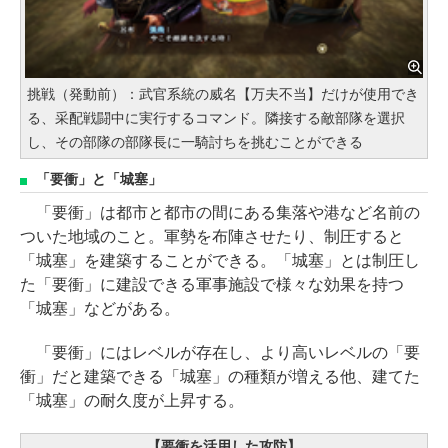
挑戦（発動前）：武官系統の威名【万夫不当】だけが使用でき
る、采配戦闘中に実行するコマンド。隣接する敵部隊を選択
し、その部隊の部隊長に一騎討ちを挑むことができる
「要衝」と「城塞」
「要衝」は都市と都市の間にある集落や港など名前の
ついた地域のこと。軍勢を布陣させたり、制圧すると
「城塞」を建築することができる。「城塞」とは制圧し
た「要衝」に建設できる軍事施設で様々な効果を持つ
「城塞」などがある。
「要衝」にはレベルが存在し、より高いレベルの「要
衝」だと建築できる「城塞」の種類が増える他、建てた
「城塞」の耐久度が上昇する。
【要衝を活用した攻防】