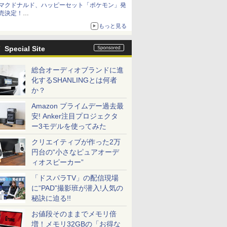
マクドナルド、ハッピーセット「ポケモン」発
売決定！
ポケモン30周年記念で30匹が大集合
もっと見る
Special Site
総合オーディオブランドに進
化するSHANLINGとは何者
か？
Amazon プライムデー過去最
安! Anker注目プロジェクタ
ー3モデルを使ってみた
クリエイティブが作った2万
円台の“小さなピュアオーデ
ィオスピーカー”
「ドスパラTV」の配信現場
に“PAD”撮影班が潜入!人気の
秘訣に迫る!!
お値段そのままでメモリ倍
増！メモリ32GBの「お得な