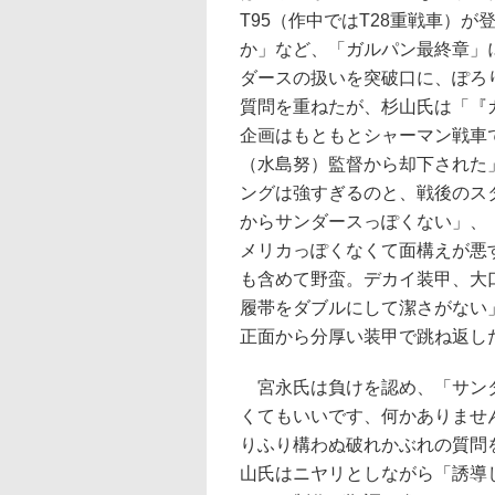
T95（作中ではT28重戦車）が
か」など、「ガルパン最終章」
ダースの扱いを突破口に、ぽろ
質問を重ねたが、杉山氏は「『
企画はもともとシャーマン戦車
（水島努）監督から却下された
ングは強すぎるのと、戦後のス
からサンダースっぽくない」、「
メリカっぽくなくて面構えが悪
も含めて野蛮。デカイ装甲、大
履帯をダブルにして潔さがない
正面から分厚い装甲で跳ね返し
宮永氏は負けを認め、「サン
くてもいいです、何かありませ
りふり構わぬ破れかぶれの質問
山氏はニヤリとしながら「誘導