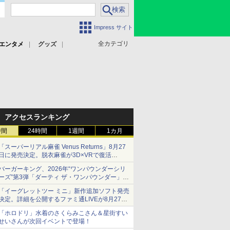
Impress サイト
全カテゴリ
エンタメ
グッズ
アクセスランキング
時間
24時間
1週間
1カ月
「スーパーリアル麻雀 Venus Returns」8月27
日に発売決定。脱衣麻雀が3D×VRで復活
発売から2週間は20%オフになるセールが実施
バーガーキング、2026年“ワンパウンダーシリ
ーズ”第3弾「ダーティ ザ・ワンパウンダー」を
8月7日発売
「イーグレットツー ミニ」新作追加ソフト発売
「特製ガーリックマヨソース」を使用した超大
決定。詳細を公開するファミ通LIVEが8月27日
型チーズバーガー
20時から配信
「ホロドリ」水着のさくらみこさん＆星街すい
シリーズ累計100タイトルへ
せいさんが次回イベントで登場！