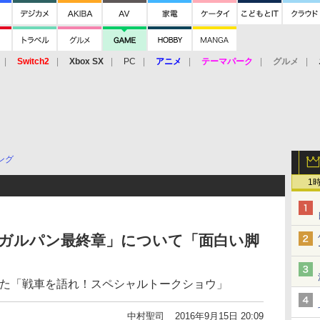
Switch2
Xbox SX
PC
アニメ
テーマパーク
グルメ
 Vita
3DS
アーケード
VR
ング
1
「ガルパン最終章」について「面白い脚
った「戦車を語れ！スペシャルトークショウ」
中村聖司
2016年9月15日 20:09