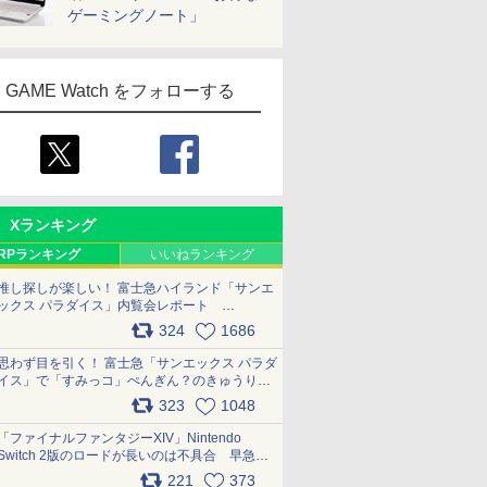
ゲーミングノート」
GAME Watch をフォローする
Xランキング
RPランキング
いいねランキング
推し探しが楽しい！ 富士急ハイランド「サンエ
ックス パラダイス」内覧会レポート
pic.x.com/p718c0QB0k
324
1686
思わず目を引く！ 富士急「サンエックス パラダ
イス」で「すみっコ」ぺんぎん？のきゅうりド
ッグを食べてみた イラストそのままのメニュ
323
1048
ー化に挑戦。これが意外にもおいしい
pic.x.com/Kgl04hZaeg
「ファイナルファンタジーXIV」Nintendo
Switch 2版のロードが長いのは不具合 早急に
アップデートできるよう対応中
221
373