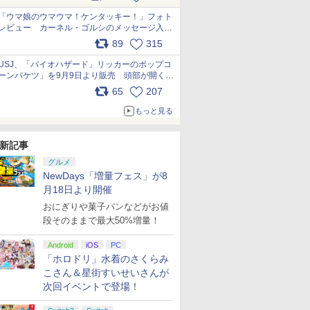
pic.x.com/s9S3nRCAGa
「ウマ娘のウマウマ！ケンタッキー！」フォト
レビュー カーネル・ゴルシのメッセージ入り
パッケージや描き下ろしトレカなどが登場
89
315
pic.x.com/PjnkR9vkXl
USJ、「バイオハザード」リッカーのポップコ
ーンバケツ」を9月9日より販売 頭部が開く仕
組み。味は恐怖を堪のう「味噌フレーバー」
65
207
pic.x.com/81MuXGahVM
もっと見る
新記事
グルメ
NewDays「増量フェス」が8
月18日より開催
おにぎりや菓子パンなどがお値
段そのままで最大50%増量！
Android
iOS
PC
「ホロドリ」水着のさくらみ
こさん＆星街すいせいさんが
次回イベントで登場！