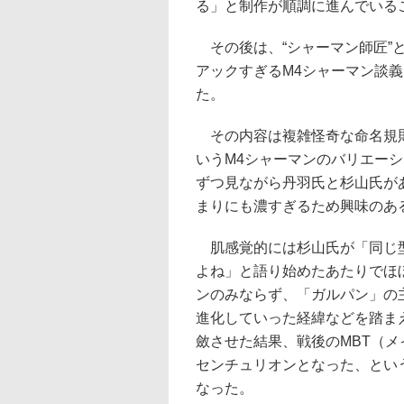
る」と制作が順調に進んでいる
その後は、“シャーマン師匠”
アックすぎるM4シャーマン談
た。
その内容は複雑怪奇な命名規則
いうM4シャーマンのバリエー
ずつ見ながら丹羽氏と杉山氏が
まりにも濃すぎるため興味のあ
肌感覚的には杉山氏が「同じ型
よね」と語り始めたあたりでほ
ンのみならず、「ガルパン」の
進化していった経緯などを踏ま
斂させた結果、戦後のMBT（
センチュリオンとなった、とい
なった。