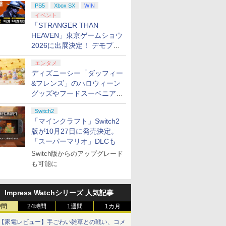
PS5
Xbox SX
WIN
イベント
「STRANGER THAN
HEAVEN」東京ゲームショウ
2026に出展決定！ デモプレ
イや体験型展示も
エンタメ
ディズニーシー「ダッフィー
&フレンズ」のハロウィーン
グッズやフードスーベニアが
8月25日より発売
Switch2
「マインクラフト」Switch2
版が10月27日に発売決定。
「スーパーマリオ」DLCも
Switch版からのアップグレード
も可能に
Impress Watchシリーズ 人気記事
時間
24時間
1週間
1カ月
【家電レビュー】手ごわい雑草との戦い、コメ