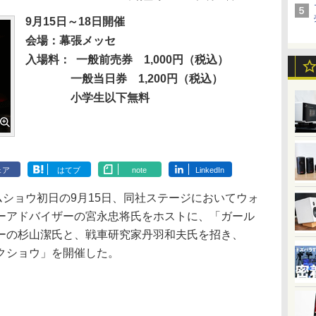
9月15日～18日開催
会場：幕張メッセ
入場料：
一般前売券 1,000円（税込）
一般当日券 1,200円（税込）
小学生以下無料
ェア
はてブ
note
LinkedIn
京ゲームショウ初日の9月15日、同社ステージにおいてウォ
ーアドバイザーの宮永忠将氏をホストに、「ガール
ーの杉山潔氏と、戦車研究家丹羽和夫氏を招き、
クショウ」を開催した。