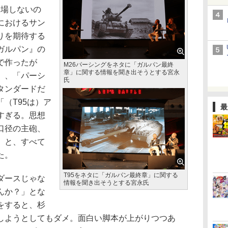
登場しないの
におけるサン
りを期待する
ガルパン』の
で作ったが
M26パーシングをネタに「ガルパン最終
章」に関する情報を聞き出そうとする宮永
」、「パーシ
氏
タンダードだ
（T95は）ア
最
すぎる。思想
口径の主砲、
」と、すべて
た。
T95をネタに「ガルパン最終章」に関する
ダースじゃな
情報を聞き出そうとする宮永氏
んか？」とな
をすると、杉
しようとしてもダメ。面白い脚本が上がりつつあ