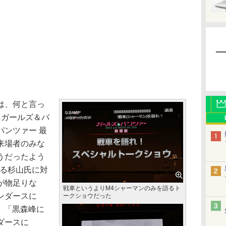
は、何と言っ
「ガールズ＆パ
パンツァー 最
来場者のみな
うだったよう
れる杉山氏に対
が物足りな
戦車というよりM4シャーマンのみを語るト
ンダースに
ークショウだった
、「黒森峰に
ダースに