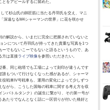
ことをアピールするに留めた。
として杉山氏の師匠筋に当たる丹羽氏を交え、マニ
義「深遠なるM4シャーマンの世界」に花を咲かせ
の解説から、いまだに完全に把握されていないと
ションについて丹羽氏が持ってきた貴重な写真を1つ
あーでもないこーでもないと語るというもので、あ
る方は直接
ライブ映像
を参照いただきたい。
番、同じ砲塔でも工場によって刻印が違うんです
ぼ誰もついて行けなくなった感があるが、シャーマ
主役戦車IV号戦車も、運用の変化によって少しずつ
えながら、こうした国毎の戦車に関する考え方を収
メインバトルタンク）の誕生に繋がり、その第一号が
うあたりでなんとなく話に一区切りが付いた格好と