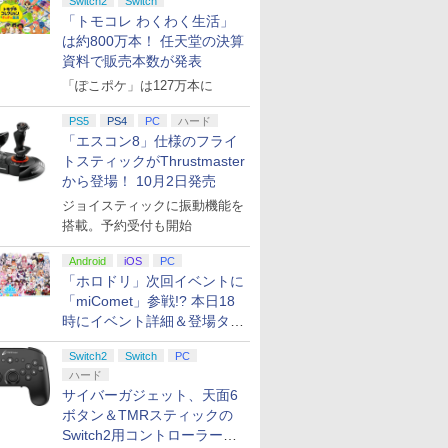
Switch2
Switch
「トモコレ わくわく生活」
は約800万本！ 任天堂の決算
資料で販売本数が発表
「ぽこポケ」は127万本に
PS5
PS4
PC
ハード
「エスコン8」仕様のフライ
トスティックがThrustmaster
から登場！ 10月2日発売
ジョイスティックに振動機能を
搭載。予約受付も開始
Android
iOS
PC
「ホロドリ」次回イベントに
「miComet」参戦!? 本日18
時にイベント詳細＆登場タレ
ント公開
Switch2
Switch
PC
ハード
サイバーガジェット、天面6
ボタン＆TMRスティックの
Switch2用コントローラーを9