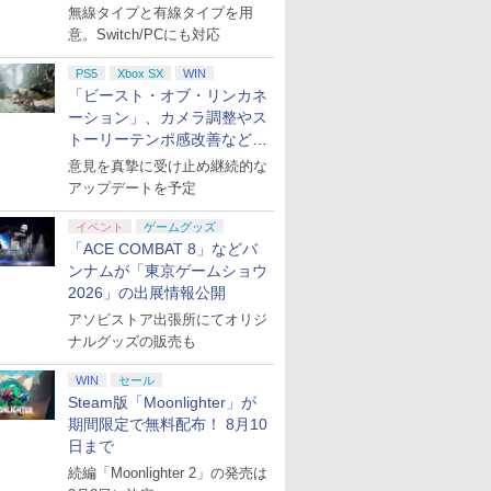
月下旬発売！
無線タイプと有線タイプを用
意。Switch/PCにも対応
PS5
Xbox SX
WIN
「ビースト・オブ・リンカネ
ーション」、カメラ調整やス
トーリーテンポ感改善などの
アプデを1週間以内に実施
意見を真摯に受け止め継続的な
アップデートを予定
イベント
ゲームグッズ
「ACE COMBAT 8」などバ
ンナムが「東京ゲームショウ
2026」の出展情報公開
アソビストア出張所にてオリジ
ナルグッズの販売も
WIN
セール
Steam版「Moonlighter」が
期間限定で無料配布！ 8月10
日まで
続編「Moonlighter 2」の発売は