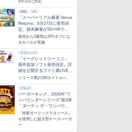
9月2日に決定
WIN
VR
「スーパーリアル麻雀 Venus
Returns」8月27日に発売決
定。脱衣麻雀が3D×VRで復
活
発売から2週間は20%オフにな
るセールが実施
クラシック
「イーグレットツー ミニ」
新作追加ソフト発売決定。詳
細を公開するファミ通LIVEが
8月27日20時から配信
シリーズ累計100タイトルへ
グルメ
バーガーキング、2026年“ワ
ンパウンダーシリーズ”第3弾
「ダーティ ザ・ワンパウン
ダー」を8月7日発売
「特製ガーリックマヨソース」
を使用した超大型チーズバーガ
ー