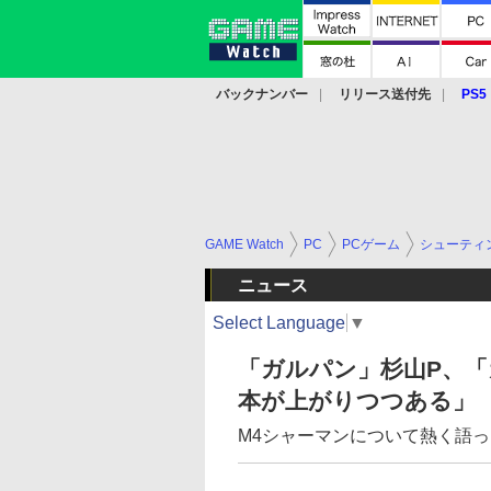
バックナンバー
リリース送付先
PS5
モバイル
eスポーツ
クラウド
PS
GAME Watch
PC
PCゲーム
シューティ
ニュース
Select Language
▼
「ガルパン」杉山P、
本が上がりつつある」
M4シャーマンについて熱く語