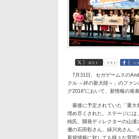
ポスト
リスト
シ
7月31日、セガゲームスのAndr
クル ～絆の新大陸～」のファン
グ2016”において、新情報の発
最後に予定されていた「重大発
埋め尽くされた。ステージには
純氏、開発ディレクターの山浦
優の石田彰さん、緑川光さん、
新規情報に対しても様々な質問