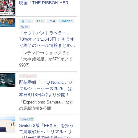
映画「THE RIBBON HERO
リボンヒーロー」本日配信開
始
セール
PS5
PS4
Switch2
WIN
「オクトパストラベラー」
70%オフで1,643円！ もうす
ぐ終了のセール情報まとめ
【8月8日更新】
ニンテンドーeショップでは
「大神 絶景版」が67%オフで
990円
イベント
配信番組「THQ Nordicデジ
タルショーケース2026」は
本日8月8日4時より公開！
「Expeditions: Samurai」など
の最新情報を公開
Switch2
Switch 2版「FFXIV」を持っ
て鳥取砂丘へ！ リアル・サ
ゴリー砂漠で光の戦士になっ