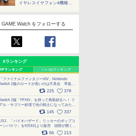
イヤレスイヤフォン4機種を
一気に聴く
GAME Watch をフォローする
Xランキング
RPランキング
いいねランキング
「ファイナルファンタジーXIV」Nintendo
Switch 2版のロードが長いのは不具合 早急に
アップデートできるよう対応中
225
378
pic.x.com/s9S3nRCAGa
Switch 2版「FFXIV」を持って鳥取砂丘へ！ リ
アル・サゴリー砂漠で光の戦士になってみた
pic.x.com/qyOfL2uv1n
145
337
USJ、「バイオハザード」リッカーのポップコ
ーンバケツ」を9月9日より販売 頭部が開く仕
組み。味は恐怖を堪のう「味噌フレーバー」
66
213
pic.x.com/81MuXGahVM