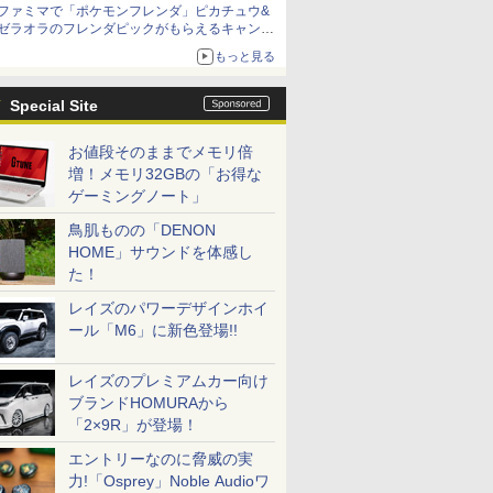
ファミマで「ポケモンフレンダ」ピカチュウ&
ゼラオラのフレンダピックがもらえるキャンペ
ーン開催！
もっと見る
Special Site
お値段そのままでメモリ倍
増！メモリ32GBの「お得な
ゲーミングノート」
鳥肌ものの「DENON
HOME」サウンドを体感し
た！
レイズのパワーデザインホイ
ール「M6」に新色登場!!
レイズのプレミアムカー向け
ブランドHOMURAから
「2×9R」が登場！
エントリーなのに脅威の実
力!「Osprey」Noble Audioワ