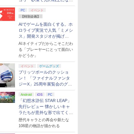
てみた
PC
イベント
【特別企画】
AIでゲームを面白くする。ホ
ロライブ実況で人気「ミメシ
ス」開発スタジオが掲げ
る“AI活用の信念”とは？【講
AIネイティブだからこそこだわ
演レポート】
る「プレーヤーにとって面白い
かどうか」
イベント
ゲームグッズ
ブリッツボールのクッショ
ン！ 「ファイナルファンタ
ジーX」25周年展覧会のグッ
ズ情報が公開
Android
iOS
PC
「幻想水滸伝 STAR LEAP」
先行レビュー 懐かしいキャ
ラたちが意外な形で出てくる
シリーズ完全新作！
歴代キャラとの再会や新たな
108星の物語が描かれる