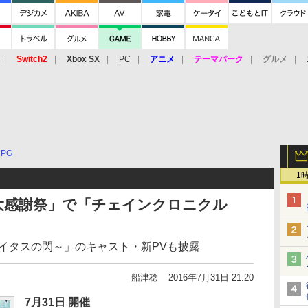
Switch2
Xbox SX
PC
アニメ
テーマパーク
グルメ
 Vita
3DS
アーケード
VR
RPG
1
大感謝祭」で「チェインクロニクル
イタスの閃～」のキャスト・新PVも披露
船津稔
2016年7月31日 21:20
7月31日 開催