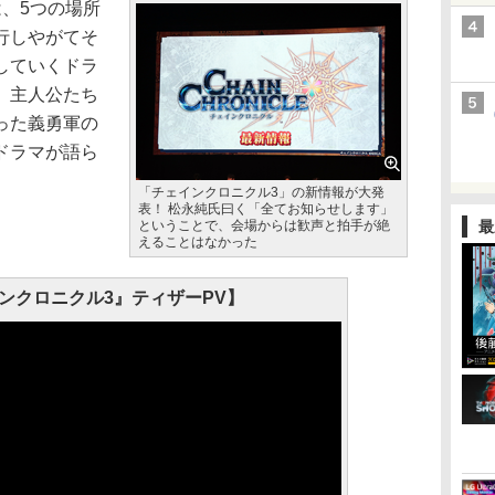
、5つの場所
行しやがてそ
していくドラ
、主人公たち
った義勇軍の
ドラマが語ら
「チェインクロニクル3」の新情報が大発
表！ 松永純氏曰く「全てお知らせします」
ということで、会場からは歓声と拍手が絶
最
えることはなかった
ンクロニクル3』ティザーPV】