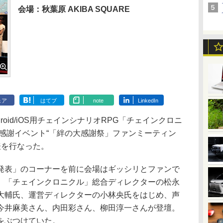
会場：秋葉原 AKIBA SQUARE
ェア
はてブ
note
LinkedIn
oid/iOS用チェインシナリオRPG「チェインクロニ
感謝イベント“「絆の大感謝祭」ファンミーティン
表を行なった。
表」のコーナーを前に会場はギッシリとファンで
、「チェインクロニクル」総合ディレクターの松永
大輔氏、運営ディレクターの小林央氏をはじめ、声
今井麻美さん、内田彩さん、柳田淳一さんが登壇。
をぶつけていた。