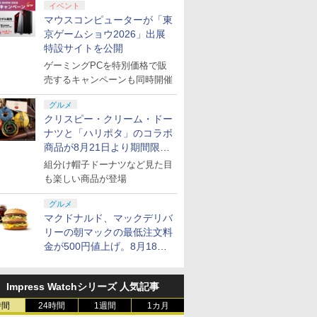
イベント
マウスコンピューターが「東
京ゲームショウ2026」出展
特設サイトを公開
ゲーミングPCを特別価格で販
売するキャンペーンも同時開催
グルメ
クリスピー・クリーム・ドー
ナツと「ハリポタ」のコラボ
商品が8月21日より期間限定
で発売
組分け帽子ドーナツなど見た目
も楽しい商品が登場
グルメ
マクドナルド、マックデリバ
リーの朝マックの最低注文料
金が500円値上げ。8月18日
より1,500円から受付
Impress Watchシリーズ 人気記事
時間
24時間
1週間
1カ月