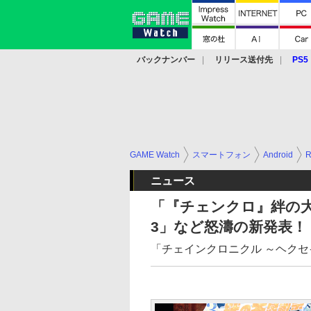
バックナンバー
リリース送付先
PS5
モバイル
eスポーツ
クラウド
PS
GAME Watch
スマートフォン
Android
ニュース
「『チェンクロ』絆の
3」など怒濤の新発表！
「チェインクロニクル ～ヘクセ