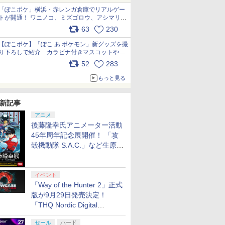
「ぽこポケ」横浜・赤レンガ倉庫でリアルゲー
トが開通！ ワニノコ、ミズゴロウ、アシマリ登
場シーンをレポート pic.x.com/LDgEByVl6D
63
230
【ぽこポケ】「ぽこ あ ポケモン」新グッズを撮
り下ろしで紹介 カラビナ付きマスコットやス
クエアポーチが仲間入り
52
283
pic.x.com/XmVAgBxaW5
もっと見る
新記事
アニメ
後藤隆幸氏アニメーター活動
45年周年記念展開催！ 「攻
殻機動隊 S.A.C.」など生原
画、総作画監督修正が展示
イベント
「Way of the Hunter 2」正式
版が9月29日発売決定！
「THQ Nordic Digital
Showcase 2026」まとめ
セール
ハード