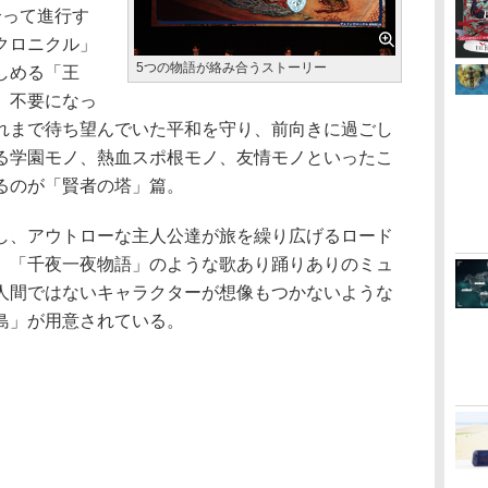
合って進行す
クロニクル」
5つの物語が絡み合うストーリー
しめる「王
、不要になっ
れまで待ち望んでいた平和を守り、前向きに過ごし
る学園モノ、熱血スポ根モノ、友情モノといったこ
るのが「賢者の塔」篇。
、アウトローな主人公達が旅を繰り広げるロード
、「千夜一夜物語」のような歌あり踊りありのミュ
人間ではないキャラクターが想像もつかないような
島」が用意されている。