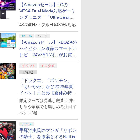
【Amazonセール】LGの
VESA Dual Mode対応ゲーミ
ングモニター「UltraGear
27G850A-B」がお買い得！
4K/240Hz・フルHD/480Hz対応
セール
ハード
【Amazonセール】REGZAの
ハイビジョン液晶スマートテ
レビ「24V35N(A)」がお買い
得！
イベント
エンタメ
【特集】
「ドラクエ」「ポケモン」
「ちいかわ」など2026年夏
イベントまとめ【夏休み特
集】
限定グッズは見逃し厳禁！ 推
し活や家族でも楽しめる注目イ
ベント8選
アニメ
手塚治虫氏のマンガ「リボン
の騎士」を原案とするNetflix