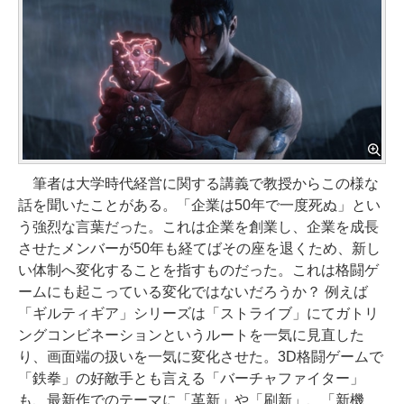
筆者は大学時代経営に関する講義で教授からこの様な
話を聞いたことがある。「企業は50年で一度死ぬ」とい
う強烈な言葉だった。これは企業を創業し、企業を成長
させたメンバーが50年も経てばその座を退くため、新し
い体制へ変化することを指すものだった。これは格闘ゲ
ームにも起こっている変化ではないだろうか？ 例えば
「ギルティギア」シリーズは「ストライブ」にてガトリ
ングコンビネーションというルートを一気に見直した
り、画面端の扱いを一気に変化させた。3D格闘ゲームで
「鉄拳」の好敵手とも言える「バーチャファイター」
も、最新作でのテーマに「革新」や「刷新」、「新機