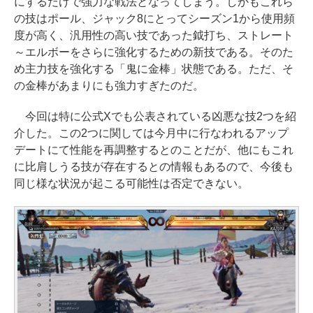
にするだけで強力な戦法となってしまう。しかもこれら
の技はポール、ジャック8にとってシーズン1から使用頻
度が高く、汎用性の高い技であった鉞打ち、ストレート
～エルボーをさらに強化するための新技である。そのた
め主力技を強化する「鬼に金棒」状態である。ただ、そ
の金棒があまりにも強力すぎたのだ。
今回は特に公式Xでも公表されている凶悪な技2つを紹
介した。この2つに関しては今月中に行なわれるアップ
デートにて性能を再調整するとのことだが、他にもこれ
に比肩しうる技が存在するとの情報もあるので、今後も
同じ様な状況が起こる可能性は否定できない。