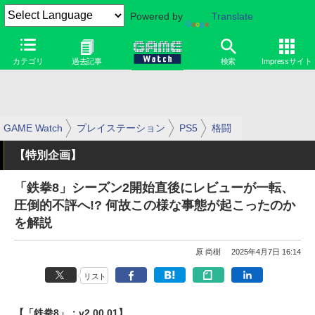
Powered by
Translate
カテゴリ
過去記事
検索
Impressサイト
GAME Watch
プレイステーション
PS5
格闘
【特別企画】
「鉄拳8」シーズン2開始直後にレビューが一転、
圧倒的不評へ!? 何故この様な事態が起こったのか
を解説
原 尚樹
2025年4月7日 16:14
リスト
【「鉄拳8」：v2.00.01】