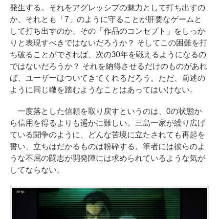
発生する。それをアグレッシブの魅力として打ち出すの
か、それとも「7」のように守ることが肝要なゲームと
して打ち出すのか、その「作品のコンセプト」をしっか
りと表現すべきではないだろうか？ そしてこの困難を打
ち破ることができれば、次の30年を戦えるようになるの
ではないだろうか？ それを納得させるだけのものがあれ
ば、ユーザーはついてきてくれるだろう。ただ、前述の
ように同じ轍を踏むようなことはあってはいけない。
一度落とした信頼を取り戻すというのは、0の状態か
ら信用を得るよりも遥かに難しい。三島一家が繰り広げ
ている闘争のように、どんな苦境に立たされても再起を
誓い、立ちはだかるものは粉砕する。筆者には彼らのよ
うな不屈の闘志が開発陣には求められているような気が
してならない。