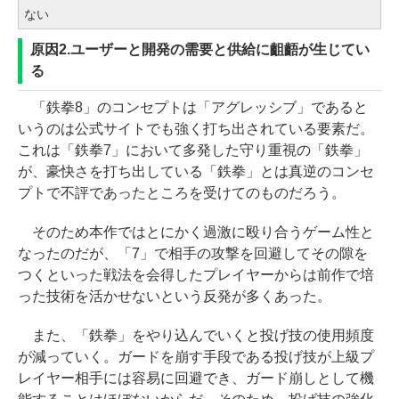
ない
原因2.ユーザーと開発の需要と供給に齟齬が生じてい
る
「鉄拳8」のコンセプトは「アグレッシブ」であると
いうのは公式サイトでも強く打ち出されている要素だ。
これは「鉄拳7」において多発した守り重視の「鉄拳」
が、豪快さを打ち出している「鉄拳」とは真逆のコンセ
プトで不評であったところを受けてのものだろう。
そのため本作ではとにかく過激に殴り合うゲーム性と
なったのだが、「7」で相手の攻撃を回避してその隙を
つくといった戦法を会得したプレイヤーからは前作で培
った技術を活かせないという反発が多くあった。
また、「鉄拳」をやり込んでいくと投げ技の使用頻度
が減っていく。ガードを崩す手段である投げ技が上級プ
レイヤー相手には容易に回避でき、ガード崩しとして機