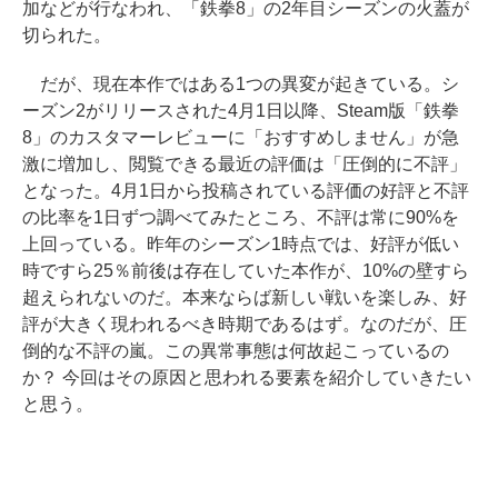
加などが行なわれ、「鉄拳8」の2年目シーズンの火蓋が
切られた。
だが、現在本作ではある1つの異変が起きている。シ
ーズン2がリリースされた4月1日以降、Steam版「鉄拳
8」のカスタマーレビューに「おすすめしません」が急
激に増加し、閲覧できる最近の評価は「圧倒的に不評」
となった。4月1日から投稿されている評価の好評と不評
の比率を1日ずつ調べてみたところ、不評は常に90%を
上回っている。昨年のシーズン1時点では、好評が低い
時ですら25％前後は存在していた本作が、10%の壁すら
超えられないのだ。本来ならば新しい戦いを楽しみ、好
評が大きく現われるべき時期であるはず。なのだが、圧
倒的な不評の嵐。この異常事態は何故起こっているの
か？ 今回はその原因と思われる要素を紹介していきたい
と思う。