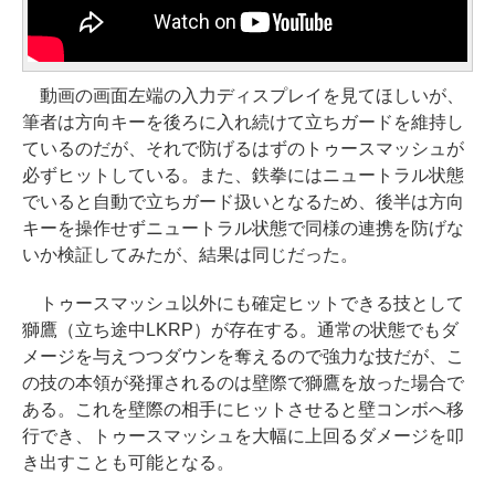
動画の画面左端の入力ディスプレイを見てほしいが、
筆者は方向キーを後ろに入れ続けて立ちガードを維持し
ているのだが、それで防げるはずのトゥースマッシュが
必ずヒットしている。また、鉄拳にはニュートラル状態
でいると自動で立ちガード扱いとなるため、後半は方向
キーを操作せずニュートラル状態で同様の連携を防げな
いか検証してみたが、結果は同じだった。
トゥースマッシュ以外にも確定ヒットできる技として
獅鷹（立ち途中LKRP）が存在する。通常の状態でもダ
メージを与えつつダウンを奪えるので強力な技だが、こ
の技の本領が発揮されるのは壁際で獅鷹を放った場合で
ある。これを壁際の相手にヒットさせると壁コンボへ移
行でき、トゥースマッシュを大幅に上回るダメージを叩
き出すことも可能となる。