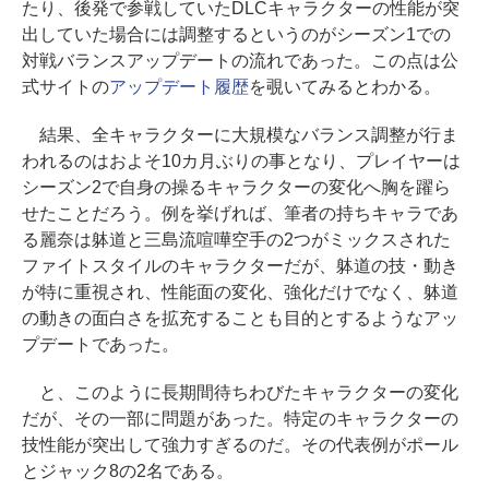
たり、後発で参戦していたDLCキャラクターの性能が突
出していた場合には調整するというのがシーズン1での
対戦バランスアップデートの流れであった。この点は公
式サイトの
アップデート履歴
を覗いてみるとわかる。
結果、全キャラクターに大規模なバランス調整が行ま
われるのはおよそ10カ月ぶりの事となり、プレイヤーは
シーズン2で自身の操るキャラクターの変化へ胸を躍ら
せたことだろう。例を挙げれば、筆者の持ちキャラであ
る麗奈は躰道と三島流喧嘩空手の2つがミックスされた
ファイトスタイルのキャラクターだが、躰道の技・動き
が特に重視され、性能面の変化、強化だけでなく、躰道
の動きの面白さを拡充することも目的とするようなアッ
プデートであった。
と、このように長期間待ちわびたキャラクターの変化
だが、その一部に問題があった。特定のキャラクターの
技性能が突出して強力すぎるのだ。その代表例がポール
とジャック8の2名である。