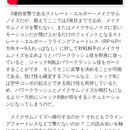
3連続攻撃であるストレート～エルボー～メイクサム
ノイズだが、敢えてここでは2発目までで止め、メイク
サムノイズを撃たない。またはメイクサムノイズに近い
モーションだが飛び上がるだけのフェイントとなるスト
レート～エルボー～フライングフォートレス（RP>LP>
方向キー9入れっぱなし）に対して対戦相手がメイクサ
ムノイズを止めようとパワークラッシュ技を即座に放っ
ていると、ジャック8側はパワークラッシュ技をガード
することができ、そしてそこに反撃を決めることが可能
である。投げ技も確定するフレームな上、ジャック8に
は空中コンボの起点とできる投げ技も所持しているた
め、パワークラッシュとメイクサムノイズが相打ちにな
るより一方的にジャック8側が得をするシチュエーショ
ンになってしまうのだ。
メイクサムノイズへ移行するのか？ それともフライン
グフォートレスなどで撃たないのか？ この読み合いを軸