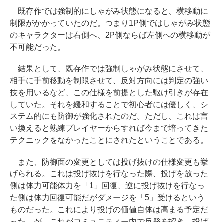
既存作では強制的にしゃがみ状態になると、横移動に
制限がかかっていたのだ。つまり1P側ではしゃがみ状態
のキャラクターは右側へ、2P側ならば左側への横移動が
不可能だった。
結果として、既存作では強制しゃがみ状態にさせて、
相手に手前移動を制限させて、反対方向には判定の強い
技を用いるなど、この仕様を前提とした駆け引きが存在
していた。それを緩和することで初心者には優しく、シ
ステム的にも防御が強化されたのだ。ただし、これは言
い換えると熟練プレイヤーからすれば今まで培ってきた
テクニックをなかったことにされたということである。
また、防御面の変更としては投げ抜けの仕様変更も挙
げられる。これは投げ抜けを行なった際、投げを放った
側は体力可能体力を「1」回復、逆に投げ抜けを行なっ
た側は体力回復可能だがダメージを「5」受けるという
ものだった。これにより投げの価値自体は高まる予定だ
った。が、これがコミュニティー内で反発を招き、投げ