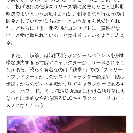
り、投げ抜けの仕様をリリース前に変更したことは即断
即決でよいという反応もあれば、朝令暮改を行なうのは
開発としていかがなものか、という意見も見受けられ
た。どちらにせよ、開発側のコンセプトに一貫性がな
い、と受け取られていることは共通しているように思え
る。
また、「鉄拳」は時折明らかにゲームバランスを崩す
様な強力すぎる性能のキャラクターがリリースされるこ
とがある。恐らく有名なのは「鉄拳7」での「ストリー
トファイター」からのゲストキャラクター豪鬼や「餓狼
伝説」からのゲスト参戦かつDLCキャラクターであるギ
ース・ハワード。そしてEVO Japanにおける語り草にも
なった圧倒的な性能を誇るDLCキャラクター、リロイ・
スミスなどだろう。