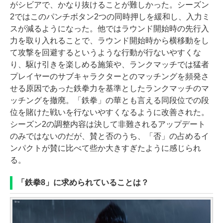
がシビアで、かなり抜けることが難しかった。シーズン
2ではこのパンチボタン2つの同時押しを緩和し、入力ミ
スが減るようになった。他ではラウンド開始時の先行入
力を取り入れることで、ラウンド開始時から横移動をし
て攻撃を回避するというような行動が行ないやすくな
り、駆け引きを楽しめる施策や、ランクマッチでは猛者
プレイヤーのサブキャラクターとのマッチングを頻発さ
せる原因であった鉄拳力を基準としたランクマッチのマ
ッチングを撤廃。「鉄拳」の華とも言える同段位での段
位を賭けた戦いを行ないやすくなるように改善された。
シーズン2の調整内容は決して非難されるアップデート
のみではないのだが、賛と否のうち、「否」の占めるイ
ンパクトが賛に比べて些か大きすぎたように感じられ
る。
「鉄拳8」に求められていることは？