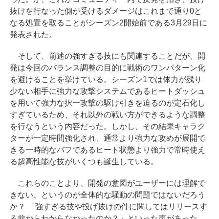
抜けを行なった側が受けるダメージはこれまで通り0と
なる処置を取ることがシーズン2開始前である3月29日に
発表された。
そして、前述の強すぎる技にも関連することだが、開
発は今回のバランス調整の目的に戦術のワンパターン化
を避けることを挙げている。シーズン1では体力が残り
少ない相手に強力な攻撃システムであるヒートダッシュ
を用いて強力な択一攻撃の駆け引きを迫るのが定石化し
すぎているため、それ以外の戦い方ができるような調整
を行なうという内容だった。しかし、その結果キャラク
ターが一定時間強化され、通常より強力な攻めが展開で
きる一時的なバフであるヒート状態より強力で常時使え
る超高性能な技がいくつも誕生している。
これらのことより、開発の意図がユーザーには理解で
きない、というのが全体的な騒動の問題ではないだろう
か？ 「強すぎる技や投げ抜けの件に関してはリリースす
る前からわからなかったのか？」といった声があった