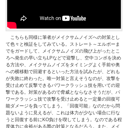
こちらも同様に筆者がメイクサムノイズへの対策とし
て色々と検証をしてみている。ストレート～エルボーま
でをガードして、メイクサムノイズの飛び上がったとこ
ろへ発生の早い立ちLPなどで迎撃し、空中コンボを決め
る方法や、メイクサムノイズをタイミングよく手前や奥
への横移動で回避するといった方法を試みたが、どれも
が失敗に終わった。唯一対策と言えそうなのが、攻撃を
受け止めて反撃できるパワークラッシュ技を用いての迎
撃である。対策があるので脅威とならなさそうだが、パ
ワークラッシュ技で攻撃を受け止めると一定量の回復可
能ダメージを負ってしまう。「回復可能」なのだから問
題ないように見えるが、これは体力が少ない場合に行な
うと回復する前にKO負けを喫してしまう。なのである程
度体力に余裕がある際の対策となるだろう。また、メイ