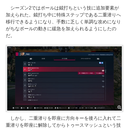
シーズン2ではポールは鉞打ちという技に追加要素が
加えられた。鉞打ち中に特殊ステップである二重潜りへ
移行できるようになり、手数に乏しく単調な攻めになり
がちなポールの動きに緩急を加えられるようにしたの
だ。
しかし、二重潜りを即座に方向キーを後ろに入れて二
重潜りを即座に解除してからトゥースマッシュという技