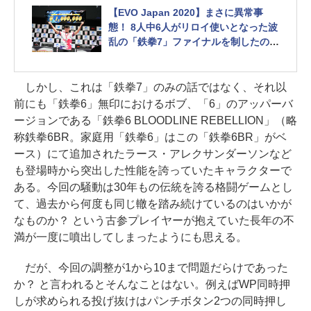
説する
【EVO Japan 2020】まさに異常事
態！ 8人中6人がリロイ使いとなった波
乱の「鉄拳7」ファイナルを制したのは
タイのBook選手！
なぜこんなことになったのか？ リロ
イの「壊れ」具合を徹底解説する
しかし、これは「鉄拳7」のみの話ではなく、それ以
前にも「鉄拳6」無印におけるボブ、「6」のアッパーバ
ージョンである「鉄拳6 BLOODLINE REBELLION」（略
称鉄拳6BR。家庭用「鉄拳6」はこの「鉄拳6BR」がベ
ース）にて追加されたラース・アレクサンダーソンなど
も登場時から突出した性能を誇っていたキャラクターで
ある。今回の騒動は30年もの伝統を誇る格闘ゲームとし
て、過去から何度も同じ轍を踏み続けているのはいかが
なものか？ という古参プレイヤーが抱えていた長年の不
満が一度に噴出してしまったようにも思える。
だが、今回の調整が1から10まで問題だらけであった
か？ と言われるとそんなことはない。例えばWP同時押
しが求められる投げ抜けはパンチボタン2つの同時押し