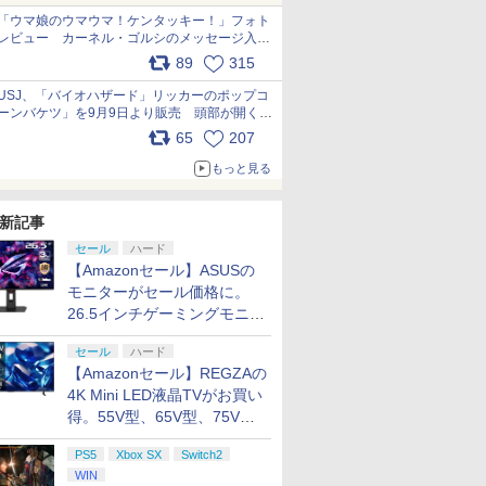
「ウマ娘のウマウマ！ケンタッキー！」フォト
レビュー カーネル・ゴルシのメッセージ入り
パッケージや描き下ろしトレカなどが登場
89
315
pic.x.com/PjnkR9vkXl
USJ、「バイオハザード」リッカーのポップコ
ーンバケツ」を9月9日より販売 頭部が開く仕
組み。味は恐怖を堪のう「味噌フレーバー」
65
207
pic.x.com/81MuXGahVM
もっと見る
新記事
セール
ハード
【Amazonセール】ASUSの
モニターがセール価格に。
26.5インチゲーミングモニタ
ー「ROG Strix OLED
セール
ハード
XG27ACDMS」限定モデルも
【Amazonセール】REGZAの
お買い得
4K Mini LED液晶TVがお買い
得。55V型、65V型、75V型
の2026年モデルがラインナ
PS5
Xbox SX
Switch2
ップ
WIN