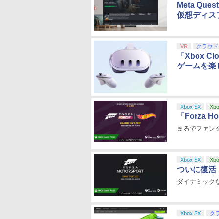
Meta Qu
仮想ディス
VR
クラウド
「Xbox C
ゲームを楽
Xbox SX
Xbo
「Forza H
まるでファン
Xbox SX
Xbo
ついに復活！ 
ダイナミック
Xbox SX
ク