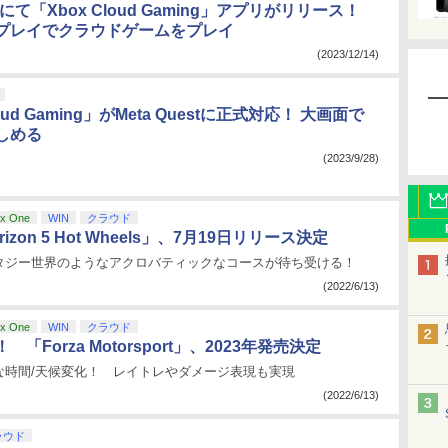
estにて「Xbox Cloud Gaming」アプリがリリース！
プレイでクラウドゲームをプレイ
(2023/12/14)
loud Gaming」がMeta Questに正式対応！ 大画面で
しめる
(2023/9/28)
x One
WIN
クラウド
orizon 5 Hot Wheels」、7月19日リリース決定
タジー世界のようなアクロバティックなコースが待ち受ける！
(2022/6/13)
x One
WIN
クラウド
「Forza Motorsport」、2023年発売決定
な時間/天候変化！ レイトレやダメージ表現も実現
(2022/6/13)
ラウド