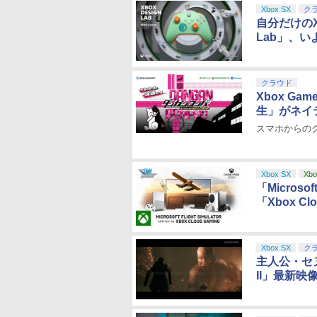
Xbox SX
ク
自分だけのX
Lab」、
クラウド
Xbox G
生」がネイ
スマホからの
Xbox SX
Xbo
「Microso
「Xbox Cl
Xbox SX
ク
主人公・セヌア
II」最新映