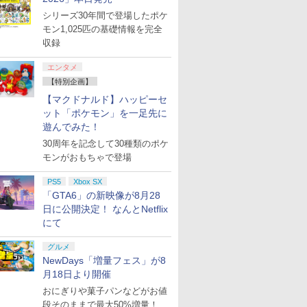
シリーズ30年間で登場したポケ
モン1,025匹の基礎情報を完全
収録
エンタメ
【特別企画】
【マクドナルド】ハッピーセ
ット「ポケモン」を一足先に
遊んでみた！
30周年を記念して30種類のポケ
モンがおもちゃで登場
PS5
Xbox SX
「GTA6」の新映像が8月28
日に公開決定！ なんとNetflix
にて
グルメ
NewDays「増量フェス」が8
月18日より開催
おにぎりや菓子パンなどがお値
段そのままで最大50%増量！