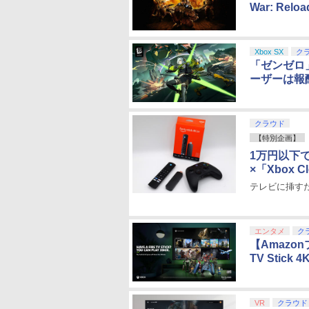
War: Re
Xbox SX
ク
「ゼンゼロ」
ーザーは報
クラウド
【特別企画】
1万円以下でXb
×「Xbox 
テレビに挿す
エンタメ
ク
【Amazon
TV Stic
VR
クラウド