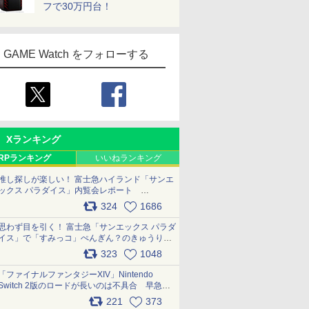
フで30万円台！
GAME Watch をフォローする
Xランキング
RPランキング
いいねランキング
推し探しが楽しい！ 富士急ハイランド「サンエ
ックス パラダイス」内覧会レポート
pic.x.com/p718c0QB0k
324
1686
思わず目を引く！ 富士急「サンエックス パラダ
イス」で「すみっコ」ぺんぎん？のきゅうりド
ッグを食べてみた イラストそのままのメニュ
323
1048
ー化に挑戦。これが意外にもおいしい
pic.x.com/Kgl04hZaeg
「ファイナルファンタジーXIV」Nintendo
Switch 2版のロードが長いのは不具合 早急に
アップデートできるよう対応中
221
373
pic.x.com/s9S3nRCAGa