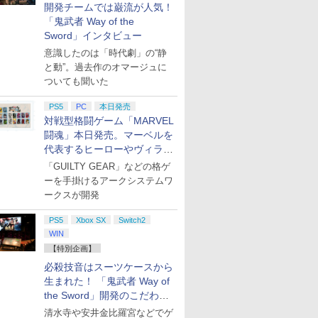
開発チームでは巌流が人気！
「鬼武者 Way of the
Sword」インタビュー
意識したのは「時代劇」の“静
と動”。過去作のオマージュに
ついても聞いた
PS5
PC
本日発売
対戦型格闘ゲーム「MARVEL
闘魂」本日発売。マーベルを
代表するヒーローやヴィラン
たちが登場
「GUILTY GEAR」などの格ゲ
ーを手掛けるアークシステムワ
ークスが開発
PS5
Xbox SX
Switch2
WIN
【特別企画】
必殺技音はスーツケースから
生まれた！ 「鬼武者 Way of
the Sword」開発のこだわり
を目撃！
清水寺や安井金比羅宮などでゲ