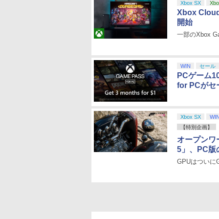
Xbox SX
Xbo
Xbox Clo
開始
一部のXbox G
WIN
セール
PCゲーム10
for PC
Xbox SX
WI
【特別企画】
オープンワール
5」、PC
GPUはついにGeF