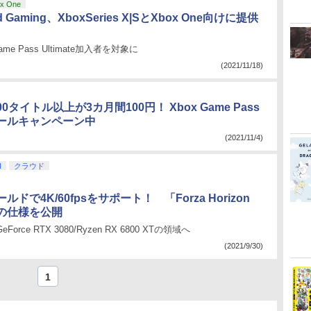
x One
ud Gaming、XboxSeries X|SとXbox One向けに提供
ame Pass Ultimate加入者を対象に
(2021/11/18)
0タイトル以上が3カ月間100円！ Xbox Game Pass
がセールキャンペーン中
(2021/11/4)
N
クラウド
ドで4K/60fpsをサポート！ 「Forza Horizon
版の仕様を公開
orce RTX 3080/Ryzen RX 6800 XTの領域へ
(2021/9/30)
1