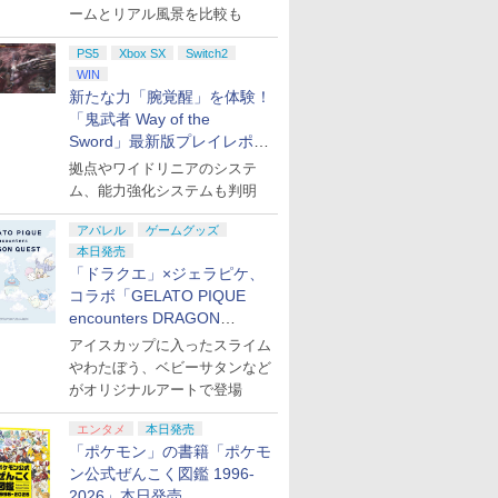
ームとリアル風景を比較も
PS5
Xbox SX
Switch2
WIN
新たな力「腕覚醒」を体験！
「鬼武者 Way of the
Sword」最新版プレイレポー
ト
拠点やワイドリニアのシステ
ム、能力強化システムも判明
アパレル
ゲームグッズ
本日発売
「ドラクエ」×ジェラピケ、
コラボ「GELATO PIQUE
encounters DRAGON
QUEST」第2弾が本日発売
アイスカップに入ったスライム
やわたぼう、ベビーサタンなど
がオリジナルアートで登場
エンタメ
本日発売
「ポケモン」の書籍「ポケモ
ン公式ぜんこく図鑑 1996-
2026」本日発売