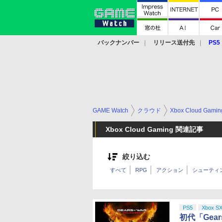
バックナンバー
リリース送付先
PS5
モバイル
eスポーツ
クラウド
PS
GAME Watch
クラウド
Xbox Cloud Gamin
Xbox Cloud Gaming 関連記事
絞り込む
すべて
RPG
アクション
シューティ
PS5
Xbox S
初代「Gears