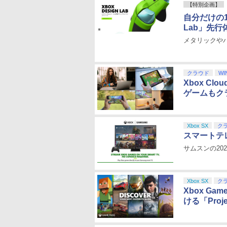
【特別企画】
自分だけの1
Lab」先
メタリックや
クラウド
WI
Xbox C
ゲームもク
Xbox SX
ク
スマートテ
サムスンの20
Xbox SX
ク
Xbox G
ける「Proje