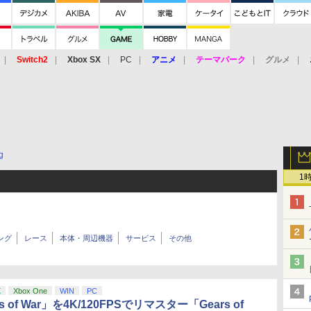
Switch2
Xbox SX
PC
アニメ
テーマパーク
グルメ
 Vita
3DS
アーケード
VR
g
1
ング
レース
本体・周辺機器
サービス
その他
X
Xbox One
WIN
PC
 of War」を4K/120FPSでリマスター「Gears of