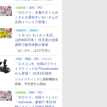
Android
iOS
PC
「ホロドリ」水着のさくらみ
こさん＆星街すいせいさんが
次回イベントで登場！
Switch2
Switch
「トモコレ わくわく生活」
は約800万本！ 任天堂の決算
資料で販売本数が発表
「ぽこポケ」は127万本に
PS5
PS4
PC
ハード
「エスコン8」仕様のフライ
トスティックがThrustmaster
から登場！ 10月2日発売
ジョイスティックに振動機能を
搭載。予約受付も開始
Android
iOS
PC
「ホロドリ」次回イベントに
「miComet」参戦!? 本日18
時にイベント詳細＆登場タレ