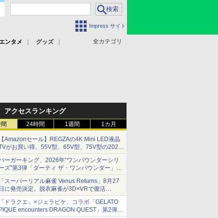
Impress サイト
全カテゴリ
エンタメ
グッズ
アクセスランキング
時間
24時間
1週間
1カ月
【Amazonセール】REGZAの4K Mini LED液晶
TVがお買い得。55V型、65V型、75V型の2026
年モデルがラインナップ
バーガーキング、2026年“ワンパウンダーシリ
ーズ”第3弾「ダーティ ザ・ワンパウンダー」を
8月7日発売
「スーパーリアル麻雀 Venus Returns」8月27
「特製ガーリックマヨソース」を使用した超大
日に発売決定。脱衣麻雀が3D×VRで復活
型チーズバーガー
発売から2週間は20%オフになるセールが実施
「ドラクエ」×ジェラピケ、コラボ「GELATO
PIQUE encounters DRAGON QUEST」第2弾が
本日発売