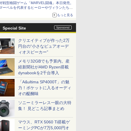
対戦型格闘ゲーム「MARVEL闘魂」本日発売。
アイスカップに入ったスライムやわたぼう、ベ
マーベルを代表するヒーローやヴィランたちが
ビーサタンなどがオリジナルアートで登場
登場
もっと見る
「GUILTY GEAR」などの格ゲーを手掛けるア
ークシステムワークスが開発
Special Site
クリエイティブが作った2万
円台の“小さなピュアオーデ
ィオスピーカー”
メモリ32GBでも予算内。産
経新聞社がAMD Ryzen搭載
dynabookを2千台導入
「A&ultima SP4000T」の魅
力！ポケットに入るオーディ
オの醍醐味
ソニーミラーレス一眼の大特
集！ 見どころ記事まとめ
マウス、RTX 5060 Ti搭載ゲ
ーミングPCが7万5,000円オ