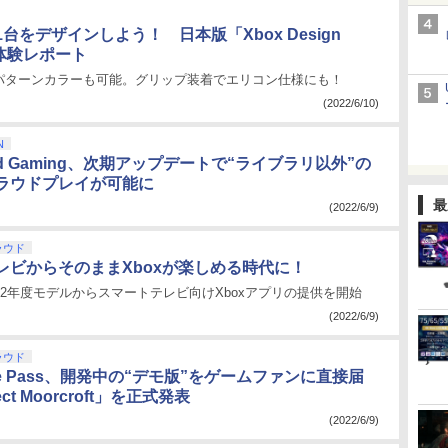
台をデザインしよう！ 日本版「Xbox Design
行体験レポート
パターンカラーも可能。グリップ装着でエリコン仕様にも！
(2022/6/10)
N
loud Gaming、次期アップデートで“ライブラリ以外”の
ラウドプレイが可能に
最
(2022/6/9)
ラウド
レビからそのままXboxが楽しめる時代に！
22年度モデルからスマートテレビ向けXboxアプリの提供を開始
(2022/6/9)
ラウド
ame Pass、開発中の“デモ版”をゲームファンに直接届
ct Moorcroft」を正式発表
(2022/6/9)