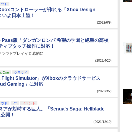
ラウド
boxコントローラーが作れる「Xbox Design
いよいよ日本上陸！
(2022/6/9)
ame Pass版「ダンガンロンパ 希望の学園と絶望の高校
ティブタッチ操作に対応！
クラウドプレイが直感的に
(2022/4/20)
x One
クラウド
ft Flight Simulator」がXboxのクラウドサービス
oud Gaming」に対応
(2022/3/2)
ラウド
PC
イベント
が対峙する巨人。「Senua's Saga: Hellblade
像公開！
(2021/12/10)