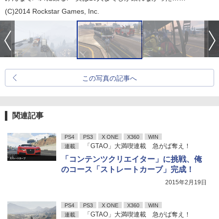
(C)2014 Rockstar Games, Inc.
この写真の記事へ
関連記事
PS4
PS3
X ONE
X360
WIN
「GTAO」大満喫連載 急がば奪え！
連載
「コンテンツクリエイター」に挑戦、俺
のコース「ストレートカーブ」完成！
2015年2月19日
PS4
PS3
X ONE
X360
WIN
「GTAO」大満喫連載 急がば奪え！
連載