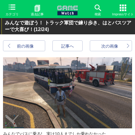
カテゴリ
過去記事
検索
Impressサイト
みんなで遊ぼう！ トラック軍団で練り歩き、はとバスツア
ーで大喜び！
(12/24)
前の画像
記事へ
次の画像
みんなでバスに乗る! 実は10人までしか乗れなかった……