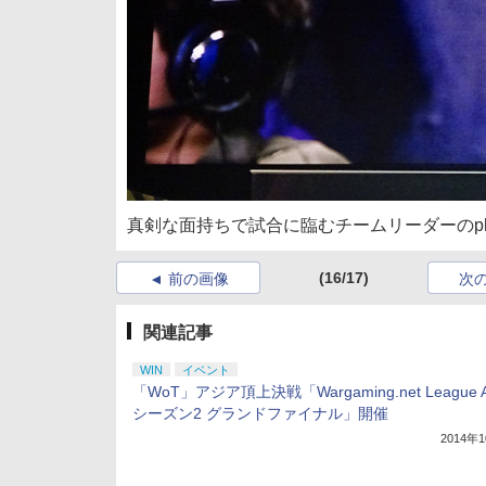
真剣な面持ちで試合に臨むチームリーダーのplat
(16/17)
前の画像
次
関連記事
WIN
イベント
「WoT」アジア頂上決戦「Wargaming.net League 
シーズン2 グランドファイナル」開催
2014年