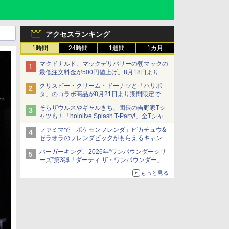
アクセスランキング
1時間
24時間
1週間
1カ月
マクドナルド、マックデリバリーの朝マックの
最低注文料金が500円値上げ。8月18日より
1,500円から受付
クリスピー・クリーム・ドーナツと「ハリポ
タ」のコラボ商品が8月21日より期間限定で発
売
そらザウルスやギャルきち、団長の吉野家Tシ
組分け帽子ドーナツなど見た目も楽しい商品が
ャツも！「hololive Splash T-Party!」全Tシャツ
登場
ラインナップ公開＆オンライン販売開始
ファミマで「ポケモンフレンダ」ピカチュウ&
ゼラオラのフレンダピックがもらえるキャンペ
ーン開催！
バーガーキング、2026年“ワンパウンダーシリ
ーズ”第3弾「ダーティ ザ・ワンパウンダー」を
8月7日発売
もっと見る
「特製ガーリックマヨソース」を使用した超大
型チーズバーガー