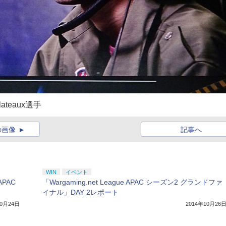
eaux選手
の画像
記事へ
WIN
イベント
APAC
「Wargaming.net League APAC シーズン2 グランドファ
イナル」DAY 2レポート
10月24日
2014年10月26