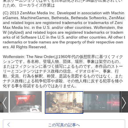
東京ゲームショウでは早くも日本語化されたPS4版が出展されてい
たため、ローカライズ作業は
(C) 2013 ZeniMax Media Inc. Developed in association with Machin
eGames. MachineGames, Bethesda, Bethesda Softworks, ZeniMax
and related logos are registered trademarks or trademarks of Zeni
Max Media Inc. in the U.S. and/or other countries. Wolfenstein, the
W (stylized) and related logos are registered trademarks or tradem
arks of id Software LLC in the U.S. and/or other countries. All other t
rademarks or trade names are the property of their respective own
ers. All Rights Reserved.
Wolfenstein: The New Orderは1960年代の仮想世界に基づくフィク
ションです。各名称、登場人物、団体、場所、事象は架空のもの、
またはフィクションに基づく描写によるものです。本作品のストー
リーとコンテンツはナチス政権の信念、イデオロギー、事象、行
動、党員、行為を解釈、称賛、是認を意図するものではなく、また
ナチス政権による戦争犯罪や虐殺、その他人権に反する犯罪を矮小
化する事を容認するものではありません。
この写真の記事へ