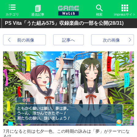
カテゴリ
過去記事
検索
Impressサイト
PS Vita「うた組み575」収録楽曲の一部を公開
(28/31)
前の画像
記事へ
次の画像
7月になると街は七夕一色。この時期の詠みは「夢」がテーマにな
る!?