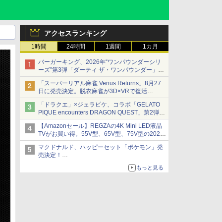
アクセスランキング
1時間
24時間
1週間
1カ月
バーガーキング、2026年“ワンパウンダーシリ
ーズ”第3弾「ダーティ ザ・ワンパウンダー」を
8月7日発売
「スーパーリアル麻雀 Venus Returns」8月27
「特製ガーリックマヨソース」を使用した超大
日に発売決定。脱衣麻雀が3D×VRで復活
型チーズバーガー
発売から2週間は20%オフになるセールが実施
「ドラクエ」×ジェラピケ、コラボ「GELATO
PIQUE encounters DRAGON QUEST」第2弾が
本日発売
【Amazonセール】REGZAの4K Mini LED液晶
アイスカップに入ったスライムやわたぼう、ベ
TVがお買い得。55V型、65V型、75V型の2026
ビーサタンなどがオリジナルアートで登場
年モデルがラインナップ
マクドナルド、ハッピーセット「ポケモン」発
売決定！
ポケモン30周年記念で30匹が大集合
もっと見る