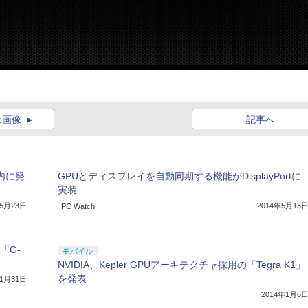
の画像
記事へ
期内に発
GPUとディスプレイを自動同期する機能がDisplayPortに
実装
年5月23日
2014年5月13
PC Watch
「G-
モバイル
NVIDIA、Kepler GPUアーキテクチャ採用の「Tegra K1」
を発表
年1月31日
2014年1月6