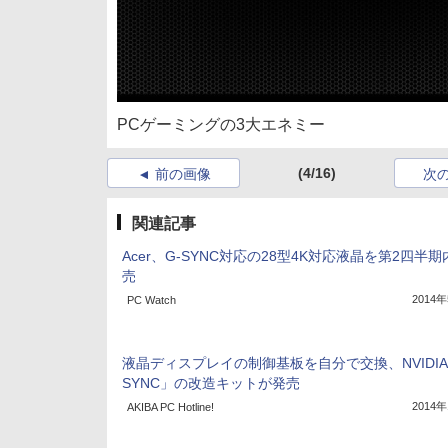
PCゲーミングの3大エネミー
(4/16)
前の画像
次
関連記事
Acer、G-SYNC対応の28型4K対応液晶を第2四半
売
2014
PC Watch
液晶ディスプレイの制御基板を自分で交換、NVIDIA
SYNC」の改造キットが発売
2014
AKIBA PC Hotline!