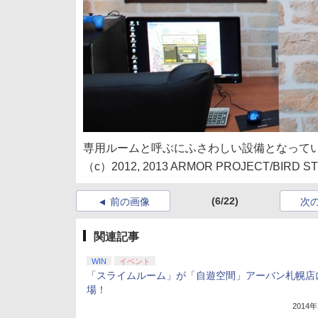
専用ルームと呼ぶにふさわしい設備となって
（c）2012, 2013 ARMOR PROJECT/BIRD STUD
(6/22)
前の画像
次
関連記事
WIN
イベント
「スライムルーム」が「自遊空間」アーバン札幌店
場！
2014