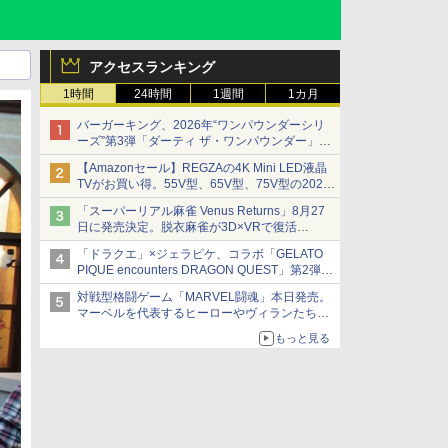
アクセスランキング
1時間
24時間
1週間
1カ月
バーガーキング、2026年“ワンパウンダーシリ
ーズ”第3弾「ダーティ ザ・ワンパウンダー」を
8月7日発売
【Amazonセール】REGZAの4K Mini LED液晶
「特製ガーリックマヨソース」を使用した超大
TVがお買い得。55V型、65V型、75V型の2026
型チーズバーガー
年モデルがラインナップ
「スーパーリアル麻雀 Venus Returns」8月27
日に発売決定。脱衣麻雀が3D×VRで復活
発売から2週間は20%オフになるセールが実施
「ドラクエ」×ジェラピケ、コラボ「GELATO
PIQUE encounters DRAGON QUEST」第2弾が
本日発売
対戦型格闘ゲーム「MARVEL闘魂」本日発売。
アイスカップに入ったスライムやわたぼう、ベ
マーベルを代表するヒーローやヴィランたちが
ビーサタンなどがオリジナルアートで登場
登場
もっと見る
「GUILTY GEAR」などの格ゲーを手掛けるア
ークシステムワークスが開発