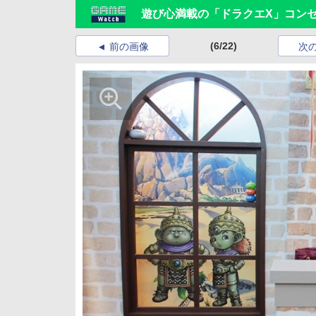
遊び心満載の「ドラクエX」コン
(6/22)
前の画像
次