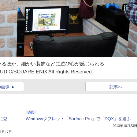
いるほか、細かい装飾などに遊び心が感じられる
IO/SQUARE ENIX All Rights Reserved.
の画像
記事へ
WIN
に登
Windowsタブレット「Surface Pro」で「DQX」を遊ぶ！
2013年10月23
年1月17日