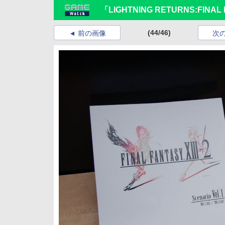
「LIGHTNING RETURNS:FI
(44/46)
前の画像
次