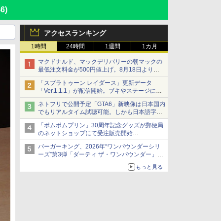
46)
アクセスランキング
1時間
24時間
1週間
1カ月
マクドナルド、マックデリバリーの朝マックの
最低注文料金が500円値上げ。8月18日より
1,500円から受付
「スプラトゥーン レイダース」更新データ
「Ver.1.1.1」が配信開始。ブキやステージに関
する不具合を修正
ネトフリで公開予定「GTA6」新映像は日本国内
でもリアルタイム試聴可能。しかも日本語字幕
付き
「ポムポムプリン」30周年記念グッズが郵便局
Netflixから公式回答あり
のネットショップにて受注販売開始
「おもちもちもちクッション」など今年だけの
バーガーキング、2026年“ワンパウンダーシリ
限定商品が登場
ーズ”第3弾「ダーティ ザ・ワンパウンダー」を
8月7日発売
もっと見る
「特製ガーリックマヨソース」を使用した超大
型チーズバーガー