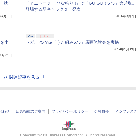
」秋
「アニトーク！ ひな祭り!!」で「GO!GO！575」第5話に
登場する新キャラクター発表！
4年4月9日
2014年3月7
Vita
イベント
詞を小
セガ、PS Vita「うた組み575」店頭体験会を実施
2014年1月19
年1月24日
もっと関連記事を見る
合わせ
広告掲載のご案内
プライバシーポリシー
会社概要
インプレス
Copyright ©
2026
Impress Corporation. All rights reserved.