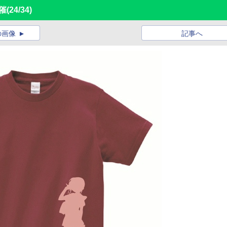
開催
(24/34)
の画像
記事へ