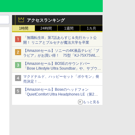
アクセスランキング
1時間
24時間
1週間
1カ月
「無職転生III」第7話あらすじ＆先行カット公
開！ リニアとプルセナが魔法大学を卒業
【Amazonセール】ソニーの4K液晶テレビ「ブ
ラビア」がお買い得！ 75型「KJ-75X75WL」
などラインナップ
【Amazonセール】BOSEのサウンドバー
「Bose Lifestyle Ultra Soundbar」や、サブウー
ファー「Bose Lifestyle Ultra Subwoofer」など
マクドナルド、ハッピーセット「ポケモン」発
お買い得！
売決定！
ポケモン30周年記念で30匹が大集合
【Amazonセール】Boseのヘッドフォン
「QuietComfort Ultra Headphones LE（第2世
代）」などお買い得価格で登場
もっと見る
イマーシブオーディオで臨場感ある音楽体験が
楽しめる