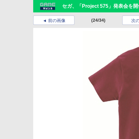
セガ、「Project 575」発表会を
(24/34)
前の画像
次