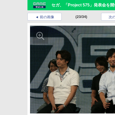
セガ、「Project 575」発表会を
(23/34)
前の画像
次