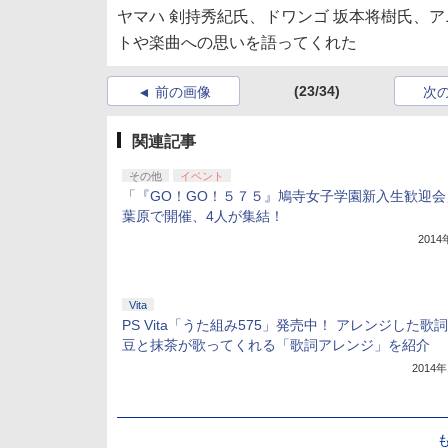
ヤマハ 剣持秀紀氏、ドワンゴ 坂本将樹氏、
トや楽曲への思いを語ってくれた
(23/34)
前の画像
次
関連記事
その他
イベント
「『GO！GO！５７５』鳩寺女子学園新入生歓迎会
葉原で開催、4人が集結！
201
Vita
PS Vita「うた組み575」発売中！ アレンジした歌
豆と抹茶が歌ってくれる「歌詞アレンジ」を紹介
2014