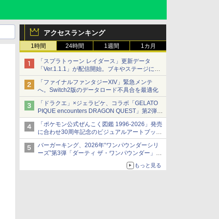
アクセスランキング
1時間
24時間
1週間
1カ月
「スプラトゥーン レイダース」更新データ
「Ver.1.1.1」が配信開始。ブキやステージに関
する不具合を修正
「ファイナルファンタジーXIV」緊急メンテ
へ。Switch2版のデータロード不具合を最適化
「ドラクエ」×ジェラピケ、コラボ「GELATO
PIQUE encounters DRAGON QUEST」第2弾が
本日発売
「ポケモン公式ぜんこく図鑑 1996-2026」発売
アイスカップに入ったスライムやわたぼう、ベ
に合わせ30周年記念のビジュアルアートブック
ビーサタンなどがオリジナルアートで登場
3冊同時発売が決定
バーガーキング、2026年“ワンパウンダーシリ
ーズ”第3弾「ダーティ ザ・ワンパウンダー」を
8月7日発売
もっと見る
「特製ガーリックマヨソース」を使用した超大
型チーズバーガー