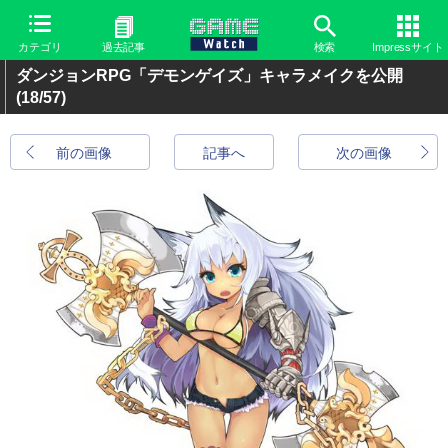
カテゴリ
過去記事
検索
Impressサイト
ダンジョンRPG「デモンゲイズ」キャラメイクを公開
(18/57)
前の画像
記事へ
次の画像