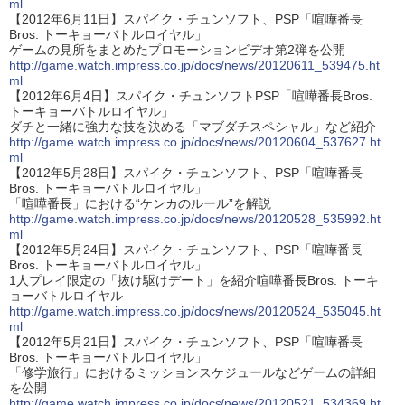
ml
【2012年6月11日】スパイク・チュンソフト、PSP「喧嘩番長
Bros. トーキョーバトルロイヤル」
ゲームの見所をまとめたプロモーションビデオ第2弾を公開
http://game.watch.impress.co.jp/docs/news/20120611_539475.ht
ml
【2012年6月4日】スパイク・チュンソフトPSP「喧嘩番長Bros.
トーキョーバトルロイヤル」
ダチと一緒に強力な技を決める「マブダチスペシャル」など紹介
http://game.watch.impress.co.jp/docs/news/20120604_537627.ht
ml
【2012年5月28日】スパイク・チュンソフト、PSP「喧嘩番長
Bros. トーキョーバトルロイヤル」
「喧嘩番長」における“ケンカのルール”を解説
http://game.watch.impress.co.jp/docs/news/20120528_535992.ht
ml
【2012年5月24日】スパイク・チュンソフト、PSP「喧嘩番長
Bros. トーキョーバトルロイヤル」
1人プレイ限定の「抜け駆けデート」を紹介喧嘩番長Bros. トーキ
ョーバトルロイヤル
http://game.watch.impress.co.jp/docs/news/20120524_535045.ht
ml
【2012年5月21日】スパイク・チュンソフト、PSP「喧嘩番長
Bros. トーキョーバトルロイヤル」
「修学旅行」におけるミッションスケジュールなどゲームの詳細
を公開
http://game.watch.impress.co.jp/docs/news/20120521_534369.ht