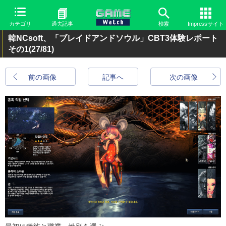
カテゴリ
過去記事
検索
Impressサイト
韓NCsoft、「ブレイドアンドソウル」CBT3体験レポート
その1
(27/81)
前の画像
記事へ
次の画像