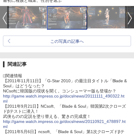
最初に種族と職業、性別を選ぶ
この写真の記事へ
関連記事
□関連情報
【2011年11月11日】「G-Star 2010」の最注目タイトル「Blade &
Soul」はどうなった？
NCsoftに韓国版の現状を聞く。コンシューマー版も登場か？
http://game.watch.impress.co.jp/docs/news/20111111_490322.ht
ml
【2011年9月21日】NCsoft、「Blade & Soul」韓国第2次クローズ
ドβテストに潜入！
武侠ものの定説を塗り替える、驚きの完成度！
http://game.watch.impress.co.jp/docs/news/20110921_478897.ht
ml
【2011年5月6日】ncsoft、「Blade & Soul」第1次クローズドβテ