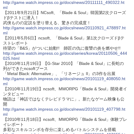
http://game.watch.impress.co.jp/docs/news/20111111_490322.ht
ml
【2011年9月21日】NCsoft、「Blade & Soul」韓国第2次クローズ
ドβテストに潜入！
武侠ものの定説を塗り替える、驚きの完成度！
http://game.watch.impress.co.jp/docs/news/20110921_478897.ht
ml
【2011年5月6日】ncsoft、「Blade & Soul」第1次クローズドβテ
ストレポート
待望の「B&S」がついに始動!! 師匠の仇に復讐の炎を燃やせ!!
http://game.watch.impress.co.jp/docs/series/korea/20110506_444
025.html
【2010年11月19日】【G-Star 2010】「Blade & Soul」に長蛇の
列ができたncsoftブース
「Metal Black: Alternative」、「リネージュ II」の3作を出展
http://game.watch.impress.co.jp/docs/news/20101119_408050.ht
ml
【2010年11月19日】ncsoft、MMORPG「Blade & Soul」開発者イ
ンタビュー
物語は「神話ではなくテレビドラマに」。新たなゲーム映像も公
開
http://game.watch.impress.co.jp/docs/news/20101119_407798.ht
ml
【2010年11月18日】ncsoft、MMORPG「Blade & Soul」体験プレ
イレポート
多彩なスキルコンボを存分に楽しめるバトルシステムを搭載