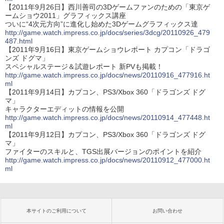
【2011年9月26日】西川善司の3Dゲームファンのための「東京ゲ
ームショウ2011」グラフィックス講座
ついに“4次元方向”に進化し始めた3Dゲームグラフィックス達
http://game.watch.impress.co.jp/docs/series/3dcg/20110926_479
487.html
【2011年9月16日】東京ゲームショウレポート カプコン「ドラゴ
ンズ ドグマ」
スペシャルステージ＆試遊レポート 新PVも掲載！
http://game.watch.impress.co.jp/docs/news/20110916_477916.ht
ml
【2011年9月14日】カプコン、PS3/Xbox 360「ドラゴンズ ドグ
マ」
キャラクターエディットの情報を公開
http://game.watch.impress.co.jp/docs/news/20110914_477448.ht
ml
【2011年9月12日】カプコン、PS3/Xbox 360「ドラゴンズ ドグ
マ」
ファイターのスキルと、TGS出展バージョンのポイントを紹介
http://game.watch.impress.co.jp/docs/news/20110912_477000.ht
ml
本サイトのご利用について
お問い合わせ