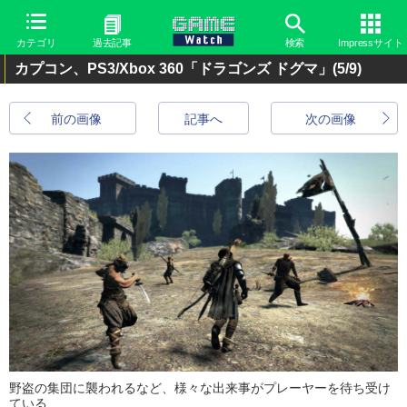
カテゴリ
過去記事
検索
Impressサイト
カプコン、PS3/Xbox 360「ドラゴンズ ドグマ」
(5/9)
前の画像
記事へ
次の画像
野盗の集団に襲われるなど、様々な出来事がプレーヤーを待ち受け
ている