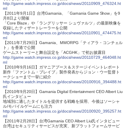
http://game.watch.impress.co.jp/docs/news/20110909_476324.ht
ml
【2011年9月1日】台湾Gamania、「Gamania Game Show」を9
月8日より開催
「Core Blaze」や「ラングリッサー シュヴァルツ」の最新映像を
収録したティザートレーラーを公開
http://game.watch.impress.co.jp/docs/news/20110901_474475.ht
ml
【2011年7月29日】Gamania、MMORPG「ティアラ・コンチェル
ト」を香港で公開
ゲームストーリーと舞台設定を「ACGHK」で初お披露目
http://game.watch.impress.co.jp/docs/news/20110729_464048.ht
ml
【2010年9月16日】ガマニアブース＆ステージイベントレポート
新作「ファントム・ブレイブ」製作発表からジョン・ウー監督ト
ークショーまで一挙に紹介
http://game.watch.impress.co.jp/docs/news/20100916_394488.ht
ml
【2010年9月20日】Gamania Digital Entertainment CEO Albert Liu
氏インタビュー
地域別に適したタイトルを提供する戦略を採用、今後はソーシャ
ル/モバイルゲームにも注力
http://game.watch.impress.co.jp/docs/news/20100920_395257.ht
ml
【2011年2月28日】台湾Gamania CEO Albert Liu氏インタビュー
台湾はセキュリティサービスが充実、新プラットフォームサービ