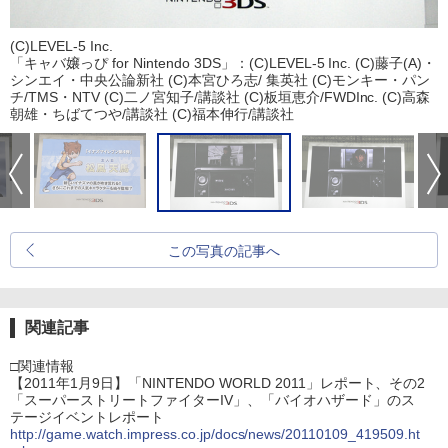
(C)LEVEL-5 Inc.
「キャバ嬢っぴ for Nintendo 3DS」：(C)LEVEL-5 Inc. (C)藤子(A)・
シンエイ・中央公論新社 (C)本宮ひろ志/ 集英社 (C)モンキー・パン
チ/TMS・NTV (C)二ノ宮知子/講談社 (C)板垣恵介/FWDInc. (C)高森
朝雄・ちばてつや/講談社 (C)福本伸行/講談社
この写真の記事へ
関連記事
□関連情報
【2011年1月9日】「NINTENDO WORLD 2011」レポート、その2
「スーパーストリートファイターIV」、「バイオハザード」のス
テージイベントレポート
http://game.watch.impress.co.jp/docs/news/20110109_419509.ht