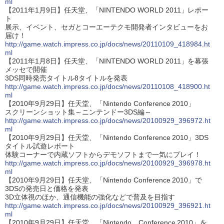
ml
【2011年1月9日】任天堂、「NINTENDO WORLD 2011」レポー
ト
展示、イベント、セガとコーエーテクモ開発者インタビューをお
届け！
http://game.watch.impress.co.jp/docs/news/20110109_418984.ht
ml
【2011年1月8日】任天堂、「NINTENDO WORLD 2011」を幕張
メッセで開催
3DS同時発売タイトル8タイトルを発表
http://game.watch.impress.co.jp/docs/news/20110108_418900.ht
ml
【2010年9月29日】任天堂、「Nintendo Conference 2010」
スクリーンショット集～ニンテンドー3DS編～
http://game.watch.impress.co.jp/docs/news/20100929_396972.ht
ml
【2010年9月29日】任天堂、「Nintendo Conference 2010」3DS
タイトル試遊レポート
体験コーナーで内蔵ソフトからデモソフトまで一気にプレイ！
http://game.watch.impress.co.jp/docs/news/20100929_396978.ht
ml
【2010年9月29日】任天堂、「Nintendo Conference 2010」で
3DSの発売日と価格を発表
3D立体視のほか、通信機能の強化などで普及を目指す
http://game.watch.impress.co.jp/docs/news/20100929_396921.ht
ml
【2010年9月29日】任天堂、「Nintendo Conference 2010」を