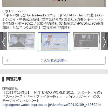
(C)LEVEL-5 Inc.
「キャバ嬢っぴ for Nintendo 3DS」：(C)LEVEL-5 Inc. (C)藤子(A)・
シンエイ・中央公論新社 (C)本宮ひろ志/ 集英社 (C)モンキー・パン
チ/TMS・NTV (C)二ノ宮知子/講談社 (C)板垣恵介/FWDInc. (C)高森
朝雄・ちばてつや/講談社 (C)福本伸行/講談社
この写真の記事へ
関連記事
□関連情報
【2011年1月9日】「NINTENDO WORLD 2011」レポート、その2
「スーパーストリートファイターIV」、「バイオハザード」のス
テージイベントレポート
http://game.watch.impress.co.jp/docs/news/20110109_419509.ht