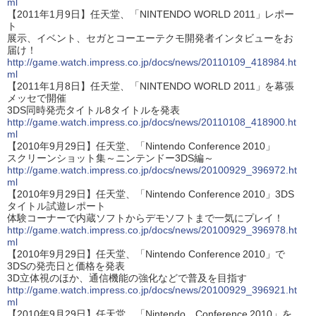
ml
【2011年1月9日】任天堂、「NINTENDO WORLD 2011」レポー
ト
展示、イベント、セガとコーエーテクモ開発者インタビューをお
届け！
http://game.watch.impress.co.jp/docs/news/20110109_418984.ht
ml
【2011年1月8日】任天堂、「NINTENDO WORLD 2011」を幕張
メッセで開催
3DS同時発売タイトル8タイトルを発表
http://game.watch.impress.co.jp/docs/news/20110108_418900.ht
ml
【2010年9月29日】任天堂、「Nintendo Conference 2010」
スクリーンショット集～ニンテンドー3DS編～
http://game.watch.impress.co.jp/docs/news/20100929_396972.ht
ml
【2010年9月29日】任天堂、「Nintendo Conference 2010」3DS
タイトル試遊レポート
体験コーナーで内蔵ソフトからデモソフトまで一気にプレイ！
http://game.watch.impress.co.jp/docs/news/20100929_396978.ht
ml
【2010年9月29日】任天堂、「Nintendo Conference 2010」で
3DSの発売日と価格を発表
3D立体視のほか、通信機能の強化などで普及を目指す
http://game.watch.impress.co.jp/docs/news/20100929_396921.ht
ml
【2010年9月29日】任天堂、「Nintendo Conference 2010」を