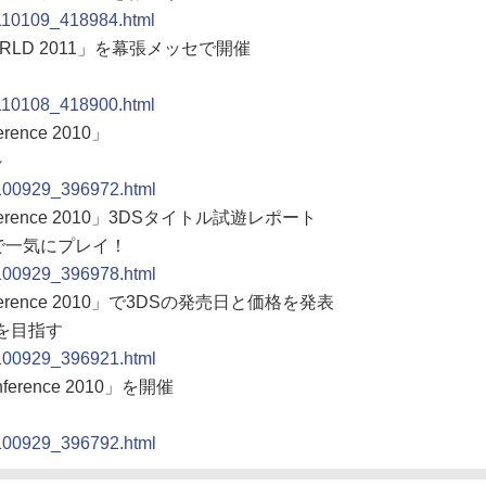
0110109_418984.html
ORLD 2011」を幕張メッセで開催
0110108_418900.html
ence 2010」
～
0100929_396972.html
ference 2010」3DSタイトル試遊レポート
で一気にプレイ！
0100929_396978.html
ference 2010」で3DSの発売日と価格を発表
を目指す
0100929_396921.html
erence 2010」を開催
0100929_396792.html