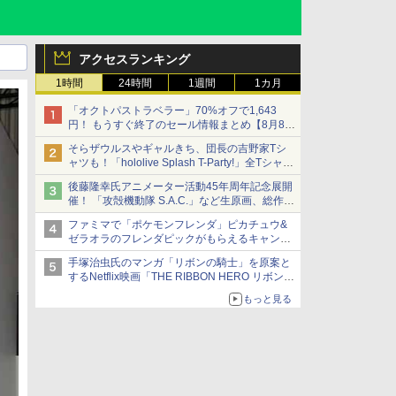
アクセスランキング
1時間
24時間
1週間
1カ月
「オクトパストラベラー」70%オフで1,643
円！ もうすぐ終了のセール情報まとめ【8月8日
更新】
そらザウルスやギャルきち、団長の吉野家Tシ
ニンテンドーeショップでは「大神 絶景版」が
ャツも！「hololive Splash T-Party!」全Tシャツ
67%オフで990円
ラインナップ公開＆オンライン販売開始
後藤隆幸氏アニメーター活動45年周年記念展開
催！ 「攻殻機動隊 S.A.C.」など生原画、総作画
監督修正が展示
ファミマで「ポケモンフレンダ」ピカチュウ&
ゼラオラのフレンダピックがもらえるキャンペ
ーン開催！
手塚治虫氏のマンガ「リボンの騎士」を原案と
するNetflix映画「THE RIBBON HERO リボンヒ
ーロー」本日配信開始
もっと見る