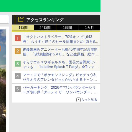
アクセスランキング
1時間
24時間
1週間
1カ月
「オクトパストラベラー」70%オフで1,643
円！ もうすぐ終了のセール情報まとめ【8月8日
更新】
後藤隆幸氏アニメーター活動45年周年記念展開
ニンテンドーeショップでは「大神 絶景版」が
催！ 「攻殻機動隊 S.A.C.」など生原画、総作画
67%オフで990円
監督修正が展示
そらザウルスやギャルきち、団長の吉野家Tシ
ャツも！「hololive Splash T-Party!」全Tシャツ
ラインナップ公開＆オンライン販売開始
ファミマで「ポケモンフレンダ」ピカチュウ&
ゼラオラのフレンダピックがもらえるキャンペ
ーン開催！
バーガーキング、2026年“ワンパウンダーシリ
ーズ”第3弾「ダーティ ザ・ワンパウンダー」を
8月7日発売
もっと見る
「特製ガーリックマヨソース」を使用した超大
型チーズバーガー